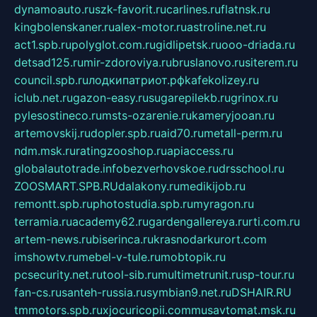
dynamoauto.ru
szk-favorit.ru
carlines.ru
flatnsk.ru
kingbolenskaner.ru
alex-motor.ru
astroline.net.ru
act1.spb.ru
polyglot.com.ru
gidlipetsk.ru
ooo-driada.ru
detsad125.ru
mir-zdoroviya.ru
bruslanovo.ru
siterem.ru
council.spb.ru
лодкипатриот.рф
kafekolizey.ru
iclub.net.ru
gazon-easy.ru
sugarepilekb.ru
grinox.ru
pylesostineco.ru
msts-ozarenie.ru
kameryjooan.ru
artemovskij.ru
dopler.spb.ru
aid70.ru
metall-perm.ru
ndm.msk.ru
ratingzooshop.ru
apiaccess.ru
globalautotrade.info
bezverhovskoe.ru
drsschool.ru
ZOOSMART.SPB.RU
dalakony.ru
medikijob.ru
remontt.spb.ru
photostudia.spb.ru
myragon.ru
terramia.ru
academy62.ru
gardengallereya.ru
rti.com.ru
artem-news.ru
biserinca.ru
krasnodarkurort.com
imshowtv.ru
mebel-v-tule.ru
mobtopik.ru
pcsecurity.net.ru
tool-sib.ru
multimetrunit.ru
sp-tour.ru
fan-cs.ru
santeh-russia.ru
symbian9.net.ru
DSHAIR.RU
tmmotors.spb.ru
xjocuricopii.com
musavtomat.msk.ru