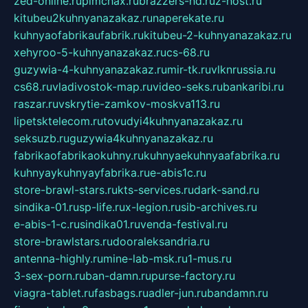
zed-online.ru
pimchax.ru
brazzers-hd.ru
z-host.ru
kitubeu2kuhnyanazakaz.ru
naperekate.ru
kuhnyaofabrikaufabrik.ru
kitubeu-2-kuhnyanazakaz.ru
xehyroo-5-kuhnyanazakaz.ru
cs-68.ru
guzywia-4-kuhnyanazakaz.ru
mir-tk.ru
vlknrussia.ru
cs68.ru
vladivostok-map.ru
video-seks.ru
bankaribi.ru
raszar.ru
vskrytie-zamkov-moskva113.ru
lipetsktelecom.ru
tovudyi4kuhnyanazakaz.ru
seksuzb.ru
guzywia4kuhnyanazakaz.ru
fabrikaofabrikaokuhny.ru
kuhnyaekuhnyaafabrika.ru
kuhnyaykuhnyayfabrika.ru
e-abis1c.ru
store-brawl-stars.ru
kts-services.ru
dark-sand.ru
sindika-01.ru
sp-life.ru
x-legion.ru
sib-archives.ru
e-abis-1-c.ru
sindika01.ru
venda-festival.ru
store-brawlstars.ru
dooraleksandria.ru
antenna-highly.ru
mine-lab-msk.ru
1-mus.ru
3-sex-porn.ru
ban-damn.ru
purse-factory.ru
viagra-tablet.ru
fasbags.ru
adler-jun.ru
bandamn.ru