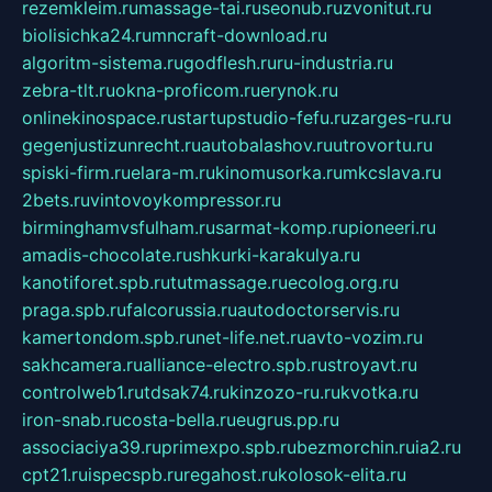
rezemkleim.ru
massage-tai.ru
seonub.ru
zvonitut.ru
biolisichka24.ru
mncraft-download.ru
algoritm-sistema.ru
godflesh.ru
ru-industria.ru
zebra-tlt.ru
okna-proficom.ru
erynok.ru
onlinekinospace.ru
startupstudio-fefu.ru
zarges-ru.ru
gegenjustizunrecht.ru
autobalashov.ru
utrovortu.ru
spiski-firm.ru
elara-m.ru
kinomusorka.ru
mkcslava.ru
2bets.ru
vintovoykompressor.ru
birminghamvsfulham.ru
sarmat-komp.ru
pioneeri.ru
amadis-chocolate.ru
shkurki-karakulya.ru
kanotiforet.spb.ru
tutmassage.ru
ecolog.org.ru
praga.spb.ru
falcorussia.ru
autodoctorservis.ru
kamertondom.spb.ru
net-life.net.ru
avto-vozim.ru
sakhcamera.ru
alliance-electro.spb.ru
stroyavt.ru
controlweb1.ru
tdsak74.ru
kinzozo-ru.ru
kvotka.ru
iron-snab.ru
costa-bella.ru
eugrus.pp.ru
associaciya39.ru
primexpo.spb.ru
bezmorchin.ru
ia2.ru
cpt21.ru
ispecspb.ru
regahost.ru
kolosok-elita.ru