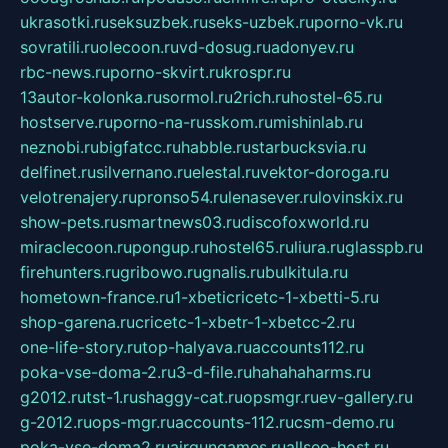
ukrasotki.ru
seksuzbek.ru
seks-uzbek.ru
porno-vk.ru
sovratili.ru
olecoon.ru
vd-dosug.ru
adonyev.ru
rbc-news.ru
porno-skvirt.ru
krospr.ru
13autor-kolonka.ru
sormol.ru
2rich.ru
hostel-65.ru
hostserve.ru
porno-na-russkom.ru
mishinlab.ru
neznobi.ru
bigfatcc.ru
habble.ru
starbucksvia.ru
delfinet.ru
silvernano.ru
elestal.ru
vektor-doroga.ru
velotrenajery.ru
pronso54.ru
lenasever.ru
lovinskix.ru
show-pets.ru
smartnews03.ru
discofoxworld.ru
miraclecoon.ru
pongup.ru
hostel65.ru
liura.ru
glasspb.ru
firehunters.ru
gribowo.ru
gnalis.ru
bulkitula.ru
hometown-france.ru
1-xbeticricetc-1-xbetti-5.ru
shop-garena.ru
cricetc-1-xbetr-1-xbetcc-2.ru
one-life-story.ru
top-halyava.ru
accounts112.ru
poka-vse-doma-2.ru
3-d-file.ru
hahahaharms.ru
g2012.ru
tst-1.ru
shaggy-cat.ru
opsmgr.ru
ev-gallery.ru
g-2012.ru
ops-mgr.ru
accounts-112.ru
csm-demo.ru
poka-vse-doma2.ru
airgungames.ru
allseo-host.ru