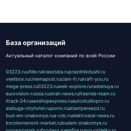
База организаций
Актуальный каталог компаний по всей России
03223.ru
ufille.ru
krasotata.ru
prazdnikdushi.ru
veetbox.ru
cinemapost.ru
ciam-fr.ru
kraft-you.ru
mega-press.ru
03223.ru
web-explore.ru
rastenuya.ru
eurovision-russia.ru
strah-news.ru
freeride-team.ru
itrack-24.ru
sexshopexpress.ru
autostudiopro.ru
alabuga-cityhotel.ru
pornv.ru
atlantpereezd.ru
bud-em-znakomye.ru
a-cdc.ru
elektrostal-news.ru
korolevremont-market.ru
budem-znakomye.ru
oooagrosnab.ru
fpodaso.ru
emfire.ru
pro-otdelky.ru