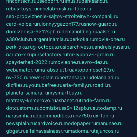
fincontech.ru
3sexporn.ru
1mus.ru
darksand.ru
rebus-toys.ru
minelab-msk.ru
rtdco.ru
seo-prodvizhenie-sajtov-stroitelnyh-kompanij.ru
card-voice.ru
rulonnyygazon177.ru
snow-guard.ru
domizbrusa-9x12spb.ru
demaholding.ru
aalse.ru
a380club.ru
argentinamia.ru
perkoka.ru
movie-one.ru
perk-oka.ru
g-octopus.ru
sibarchives.ru
andreislyusar.ru
naruto-x.ru
pursefactory.ru
tor-lyubov-i-grom.ru
spayderhed-2022.ru
movieone.ru
evro-dez.ru
webamator.ru
ma-absolut1.ru
avtopomosch27.ru
nv-750.ru
news-plain.ru
nertansaga.ru
delanalad.ru
dizfiles.ru
youtubefree.ru
aria-family.ru
roadli.ru
planeta-samara.ru
mysmartbuy.ru
matrasy-kemerovo.ru
ashanet.ru
trade-farm.ru
dotcustoms.ru
domizbrusa9x12spb.ru
autodamp.ru
narasimha.ru
djcommodities.ru
nv750.ru
x-ton.ru
newsplain.ru
cardvoice.ru
modopaper.ru
manunae.ru
gbget.ru
alfeihavsalnassr.ru
madoma.ru
tajuncos.ru