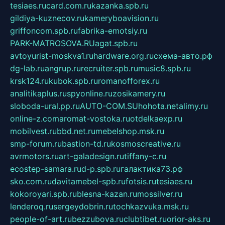
tesiaes.ru
card.com.ru
kazanka.spb.ru
gildiya-kuznecov.ru
kameryboavision.ru
griffoncom.spb.ru
fabrika-emotsiy.ru
PARK-MATROSOVA.RU
agat.spb.ru
avtoyurist-moskva1.ru
hardware.org.ru
схема-авто.рф
dg-lab.ru
angrup.ru
recruiter.spb.ru
music8.spb.ru
krsk124.ru
kubok.spb.ru
romanofforex.ru
analitikaplus.ru
spyonline.ru
zosikamery.ru
sloboda-ural.pp.ru
AUTO-COM.SU
hohota.net
alimy.ru
online-z.com
aromat-vostoka.ru
otdelkaexp.ru
mobilvest.ru
bbd.net.ru
mebelshop.msk.ru
smp-forum.ru
bastion-td.ru
kosmoscreative.ru
avrmotors.ru
art-galadesign.ru
tiffany-c.ru
ecostep-samara.ru
d-p.spb.ru
галактика73.рф
sko.com.ru
davitamebel-spb.ru
fotsis.ru
tesiaes.ru
kokoroyari.spb.ru
blesna-kazan.ru
mossilver.ru
lenderoq.ru
sergeydobrin.ru
tochkazvuka.msk.ru
people-of-art.ru
bezzubova.ru
clubtibet.ru
orior-aks.ru