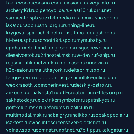
tae-kwon.ru
consrio.com.ru
insiam.ru
avegainfo.ru
archery161.ru
bigencyclica.ru
vlast16.ru
korru.net
sarmiento.spb.su
extelopedia.ru
lammin-suo.spb.ru
iskatour.spb.ru
snpi.org.ru
running-line.ru
krygeva-spa.ru
chel.net.ru
rust-loco.ru
dugshop.ru
hl-beta.spb.ru
school494.spb.ru
mymubaby.ru
epoha-metalband.ru
ngr.spb.ru
rusgosnews.com
dieselvostok.ru
24hostel.msk.ru
w-dev.ru
f-ship.ru
regsmi.ru
filmnetwork.ru
malinasp.ru
kinosvin.ru
h2o-salon.ru
malutkayork.ru
deltaprim.spb.ru
tango-perm.ru
gooddir.ru
sgv.su
multiki-online.com
webkrasotki.com
cherinvest.ru
detskiy-ostrov.ru
ankou.spb.ru
alvesta1.ru
pdf-creator.ru
nix-files.org.ru
sakhatoday.ru
elektrikersymboler.ru
sputnikyes.ru
golf2club.msk.ru
aeforums.ru
zallclub.ru
multimodal.msk.ru
habaigry.ru
haikko.ru
sobakopedia.ru
isz-fest.ru
ewnc.info
screensaver-clock.net.ru
volnav.spb.ru
comnat.ru
npf.net.ru
7bit.pp.ru
kalugatur.ru