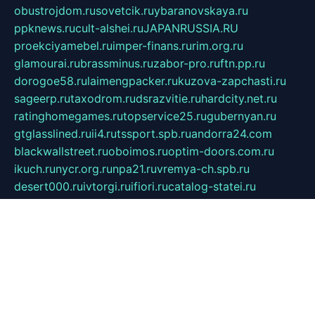
obustrojdom.ru
sovetcik.ru
ybaranovskaya.ru
ppknews.ru
cult-alshei.ru
JAPANRUSSIA.RU
proekciyamebel.ru
imper-finans.ru
rim.org.ru
glamourai.ru
brassminus.ru
zabor-pro.ru
ftn.pp.ru
dorogoe58.ru
laimengpacker.ru
kuzova-zapchasti.ru
sageerp.ru
taxodrom.ru
dsrazvitie.ru
hardcity.net.ru
ratinghomegames.ru
topservice25.ru
gubernyan.ru
gtglasslined.ru
ii4.ru
tssport.spb.ru
andorra24.com
blackwallstreet.ru
oboimos.ru
optim-doors.com.ru
ikuch.ru
nycr.org.ru
npa21.ru
vremya-ch.spb.ru
desert000.ru
ivtorgi.ru
ifiori.ru
catalog-statei.ru
dcv.org.ru
spetsmaster174.ru
ipkameryhiseeu.ru
dum26.ru
ruspol.spb.ru
fr-opendp.ru
kam-solnyshko.ru
cheyenne-arapaho.ru
sevzapmetal.spb.ru
ted-lapidus.spb.ru
parasite-eliminator.ru
sigma-complete.ru
modernworld.ru
dama-moda.ru
eholot-group.ru
sk-nvkz.ru
DRONGOLD.RU
democratia2.ru
i-farmer.ru
mass-sport.org