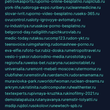
petrovkasports.ru
porno-online-besplatno.ru
splclub.ru
york-life.ru
doroga-expo.ru
ribery.ru
cleanmedicine.ru
slovar-ivrit.ru
porno-video-besplatno.ru
seks-365.ru
ovucontrol.ru
sloty-igrovyye-avtomaty.ru
ru-industriya.ru
russkoe-porno-besplatno.ru
belgorod-day.ru
digilith.ru
pichkurovlab.ru
medic-today.ru
taksu.ru
comp123.ru
don-ykt.ru
teensvoice.ru
imgsharing.ru
domashnee-porno.ru
eva-elfie.ru
foto-tur.ru
biz-doska.ru
metropoltravel.ru
veslo-i-yakor.ru
borodino-media.ru
rostotsky.ru
regionufa.ru
weiss-bet.ru
zaryna.ru
casinotablet.ru
universalia.ru
remont-mebeli-moscow.ru
termomur.ru
clubfisher.ru
remstirufa.ru
erdamchi.ru
doramamama.ru
muraviovka-park.ru
worldofwoman.ru
clean-dreams.ru
arkrym.ru
kristinita.ru
dircomputer.ru
healthenter.ru
textexperts.ru
pivnaya-kruzhka.ru
kinofilmy-2021.ru
demolalapaluza.ru
tanyavanya.ru
remstir-tolyatti.ru
msdip.ru
jdol.ru
sokolovr.ru
newtech-spb.ru