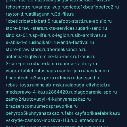
tehosmotre.ru
varieta-yug.ru
cricetc1xbetr1xbetcc2.ru
raytor-d.ru
atillagunn.ru
3d-file.ru
1xbeticricetc1xbetti5.ru
uafoot-statti.ru
e-abis1c.ru
store-brawl-stars.ru
kts-services.ru
dark-sand.ru
sindika-01.ru
sp-life.ru
x-legion.ru
sib-archives.ru
e-abis-1-c.ru
sindika01.ru
venda-festival.ru
store-brawlstars.ru
dooraleksandria.ru
antenna-highly.ru
mine-lab-msk.ru
1-mus.ru
3-sex-porn.ru
ban-damn.ru
purse-factory.ru
viagra-tablet.ru
fasbags.ru
adler-jun.ru
bandamn.ru
fincontech.ru
3sexporn.ru
1mus.ru
darksand.ru
rebus-toys.ru
minelab-msk.ru
alabuga-cityhotel.ru
medsprawo-4-ka.ru
2864420.ru
blagodarenie-spb.ru
zajmy24.ru
tovudyi-4-kuhnyanazakaz.ru
brazzerscom.ru
medsprawo4ka.ru
xehyroo5kuhnyanazakaz.ru
fabrikayfabrikaefabrika.ru
vskrytie-zamkov-moskva-113.ru
biletnadom.ru