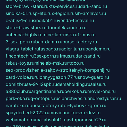
store-brawl-stars.ru
kts-services.ru
dark-sand.ru
sindika-01.ru
sp-life.ru
x-legion.ru
sib-archives.ru
e-abis-1-c.ru
sindika01.ru
venda-festival.ru
store-brawlstars.ru
dooraleksandria.ru
antenna-highly.ru
mine-lab-msk.ru
1-mus.ru
3-sex-porn.ru
ban-damn.ru
purse-factory.ru
viagra-tablet.ru
fasbags.ru
adler-jun.ru
bandamn.ru
fincontech.ru
3sexporn.ru
1mus.ru
darksand.ru
rebus-toys.ru
minelab-msk.ru
rtdco.ru
seo-prodvizhenie-sajtov-stroitelnyh-kompanij.ru
card-voice.ru
rulonnyygazon177.ru
snow-guard.ru
domizbrusa-9x12spb.ru
demaholding.ru
aalse.ru
a380club.ru
argentinamia.ru
perkoka.ru
movie-one.ru
perk-oka.ru
g-octopus.ru
sibarchives.ru
andreislyusar.ru
naruto-x.ru
pursefactory.ru
tor-lyubov-i-grom.ru
spayderhed-2022.ru
movieone.ru
evro-dez.ru
webamator.ru
ma-absolut1.ru
avtopomosch27.ru
nv-750.ru
news-plain.ru
nertansaga.ru
delanalad.ru