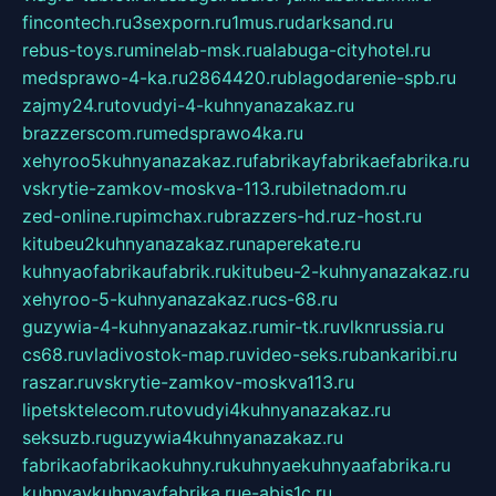
fincontech.ru
3sexporn.ru
1mus.ru
darksand.ru
rebus-toys.ru
minelab-msk.ru
alabuga-cityhotel.ru
medsprawo-4-ka.ru
2864420.ru
blagodarenie-spb.ru
zajmy24.ru
tovudyi-4-kuhnyanazakaz.ru
brazzerscom.ru
medsprawo4ka.ru
xehyroo5kuhnyanazakaz.ru
fabrikayfabrikaefabrika.ru
vskrytie-zamkov-moskva-113.ru
biletnadom.ru
zed-online.ru
pimchax.ru
brazzers-hd.ru
z-host.ru
kitubeu2kuhnyanazakaz.ru
naperekate.ru
kuhnyaofabrikaufabrik.ru
kitubeu-2-kuhnyanazakaz.ru
xehyroo-5-kuhnyanazakaz.ru
cs-68.ru
guzywia-4-kuhnyanazakaz.ru
mir-tk.ru
vlknrussia.ru
cs68.ru
vladivostok-map.ru
video-seks.ru
bankaribi.ru
raszar.ru
vskrytie-zamkov-moskva113.ru
lipetsktelecom.ru
tovudyi4kuhnyanazakaz.ru
seksuzb.ru
guzywia4kuhnyanazakaz.ru
fabrikaofabrikaokuhny.ru
kuhnyaekuhnyaafabrika.ru
kuhnyaykuhnyayfabrika.ru
e-abis1c.ru