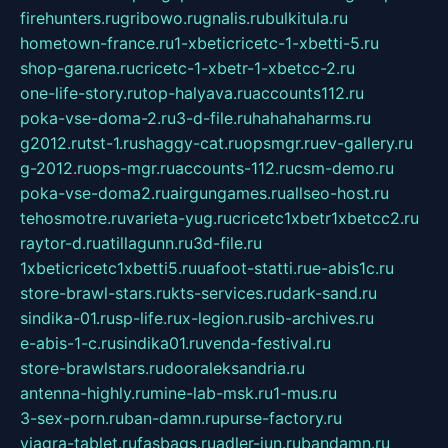
firehunters.ru
gribowo.ru
gnalis.ru
bulkitula.ru
hometown-france.ru
1-xbeticricetc-1-xbetti-5.ru
shop-garena.ru
cricetc-1-xbetr-1-xbetcc-2.ru
one-life-story.ru
top-halyava.ru
accounts112.ru
poka-vse-doma-2.ru
3-d-file.ru
hahahaharms.ru
g2012.ru
tst-1.ru
shaggy-cat.ru
opsmgr.ru
ev-gallery.ru
g-2012.ru
ops-mgr.ru
accounts-112.ru
csm-demo.ru
poka-vse-doma2.ru
airgungames.ru
allseo-host.ru
tehosmotre.ru
varieta-yug.ru
cricetc1xbetr1xbetcc2.ru
raytor-d.ru
atillagunn.ru
3d-file.ru
1xbeticricetc1xbetti5.ru
uafoot-statti.ru
e-abis1c.ru
store-brawl-stars.ru
kts-services.ru
dark-sand.ru
sindika-01.ru
sp-life.ru
x-legion.ru
sib-archives.ru
e-abis-1-c.ru
sindika01.ru
venda-festival.ru
store-brawlstars.ru
dooraleksandria.ru
antenna-highly.ru
mine-lab-msk.ru
1-mus.ru
3-sex-porn.ru
ban-damn.ru
purse-factory.ru
viagra-tablet.ru
fasbags.ru
adler-jun.ru
bandamn.ru