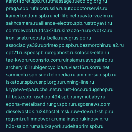
kanotiforet.spb.ru
tutmassage.ru
ecolog.org.ru
praga.spb.ru
falcorussia.ru
autodoctorservis.ru
kamertondom.spb.ru
net-life.net.ru
avto-vozim.ru
sakhcamera.ru
alliance-electro.spb.ru
stroyavt.ru
controlweb1.ru
tdsak74.ru
kinzozo-ru.ru
kvotka.ru
iron-snab.ru
costa-bella.ru
eugrus.pp.ru
associaciya39.ru
primexpo.spb.ru
bezmorchin.ru
ia2.ru
cpt21.ru
ispecspb.ru
regahost.ru
kolosok-elita.ru
tae-kwon.ru
consrio.com.ru
insiam.ru
avegainfo.ru
archery161.ru
bigencyclica.ru
vlast16.ru
korru.net
sarmiento.spb.su
extelopedia.ru
lammin-suo.spb.ru
iskatour.spb.ru
snpi.org.ru
running-line.ru
krygeva-spa.ru
chel.net.ru
rust-loco.ru
dugshop.ru
hl-beta.spb.ru
school494.spb.ru
mymubaby.ru
epoha-metalband.ru
ngr.spb.ru
rusgosnews.com
dieselvostok.ru
24hostel.msk.ru
w-dev.ru
f-ship.ru
regsmi.ru
filmnetwork.ru
malinasp.ru
kinosvin.ru
h2o-salon.ru
malutkayork.ru
deltaprim.spb.ru