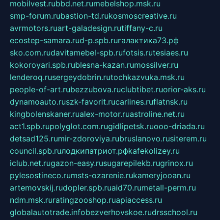
mobilvest.ru
bbd.net.ru
mebelshop.msk.ru
smp-forum.ru
bastion-td.ru
kosmoscreative.ru
avrmotors.ru
art-galadesign.ru
tiffany-c.ru
ecostep-samara.ru
d-p.spb.ru
галактика73.рф
sko.com.ru
davitamebel-spb.ru
fotsis.ru
tesiaes.ru
kokoroyari.spb.ru
blesna-kazan.ru
mossilver.ru
lenderoq.ru
sergeydobrin.ru
tochkazvuka.msk.ru
people-of-art.ru
bezzubova.ru
clubtibet.ru
orior-aks.ru
dynamoauto.ru
szk-favorit.ru
carlines.ru
flatnsk.ru
kingbolenskaner.ru
alex-motor.ru
astroline.net.ru
act1.spb.ru
polyglot.com.ru
gidlipetsk.ru
ooo-driada.ru
detsad125.ru
mir-zdoroviya.ru
bruslanovo.ru
siterem.ru
council.spb.ru
лодкипатриот.рф
kafekolizey.ru
iclub.net.ru
gazon-easy.ru
sugarepilekb.ru
grinox.ru
pylesostineco.ru
msts-ozarenie.ru
kameryjooan.ru
artemovskij.ru
dopler.spb.ru
aid70.ru
metall-perm.ru
ndm.msk.ru
ratingzooshop.ru
apiaccess.ru
globalautotrade.info
bezverhovskoe.ru
drsschool.ru