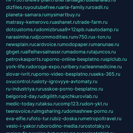
dizfiles.ru
youtubefree.ru
aria-family.ru
roadli.ru
planeta-samara.ru
mysmartbuy.ru
matrasy-kemerovo.ru
ashanet.ru
trade-farm.ru
dotcustoms.ru
domizbrusa9x12spb.ru
autodamp.ru
narasimha.ru
djcommodities.ru
nv750.ru
x-ton.ru
newsplain.ru
cardvoice.ru
modopaper.ru
manunae.ru
gbget.ru
alfeihavsalnassr.ru
madoma.ru
tajuncos.ru
petrovkasports.ru
porno-online-besplatno.ru
splclub.ru
york-life.ru
doroga-expo.ru
ribery.ru
cleanmedicine.ru
slovar-ivrit.ru
porno-video-besplatno.ru
seks-365.ru
ovucontrol.ru
sloty-igrovyye-avtomaty.ru
ru-industriya.ru
russkoe-porno-besplatno.ru
belgorod-day.ru
digilith.ru
pichkurovlab.ru
medic-today.ru
taksu.ru
comp123.ru
don-ykt.ru
teensvoice.ru
imgsharing.ru
domashnee-porno.ru
eva-elfie.ru
foto-tur.ru
biz-doska.ru
metropoltravel.ru
veslo-i-yakor.ru
borodino-media.ru
rostotsky.ru