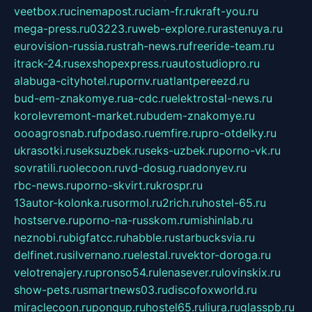
veetbox.ru
cinemapost.ru
ciam-fr.ru
kraft-you.ru
mega-press.ru
03223.ru
web-explore.ru
rastenuya.ru
eurovision-russia.ru
strah-news.ru
freeride-team.ru
itrack-24.ru
sexshopexpress.ru
autostudiopro.ru
alabuga-cityhotel.ru
pornv.ru
atlantpereezd.ru
bud-em-znakomye.ru
a-cdc.ru
elektrostal-news.ru
korolevremont-market.ru
budem-znakomye.ru
oooagrosnab.ru
fpodaso.ru
emfire.ru
pro-otdelky.ru
ukrasotki.ru
seksuzbek.ru
seks-uzbek.ru
porno-vk.ru
sovratili.ru
olecoon.ru
vd-dosug.ru
adonyev.ru
rbc-news.ru
porno-skvirt.ru
krospr.ru
13autor-kolonka.ru
sormol.ru
2rich.ru
hostel-65.ru
hostserve.ru
porno-na-russkom.ru
mishinlab.ru
neznobi.ru
bigfatcc.ru
habble.ru
starbucksvia.ru
delfinet.ru
silvernano.ru
elestal.ru
vektor-doroga.ru
velotrenajery.ru
pronso54.ru
lenasever.ru
lovinskix.ru
show-pets.ru
smartnews03.ru
discofoxworld.ru
miraclecoon.ru
pongup.ru
hostel65.ru
liura.ru
glasspb.ru