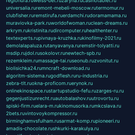
regionufa.ru
weiss-bet.ru
zaryna.ru
casinotablet.ru
universalia.ru
remont-mebeli-moscow.ru
termomur.ru
clubfisher.ru
remstirufa.ru
erdamchi.ru
doramamama.ru
muraviovka-park.ru
worldofwoman.ru
clean-dreams.ru
arkrym.ru
kristinita.ru
dircomputer.ru
healthenter.ru
textexperts.ru
pivnaya-kruzhka.ru
kinofilmy-2021.ru
demolalapaluza.ru
tanyavanya.ru
remstir-tolyatti.ru
msdip.ru
jdol.ru
sokolovr.ru
newtech-spb.ru
rezemkleim.ru
massage-tai.ru
seonub.ru
zvonitut.ru
biolisichka24.ru
mncraft-download.ru
algoritm-sistema.ru
godflesh.ru
ru-industria.ru
zebra-tlt.ru
okna-proficom.ru
erynok.ru
onlinekinospace.ru
startupstudio-fefu.ru
zarges-ru.ru
gegenjustizunrecht.ru
autobalashov.ru
utrovortu.ru
spiski-firm.ru
elara-m.ru
kinomusorka.ru
mkcslava.ru
2bets.ru
vintovoykompressor.ru
birminghamvsfulham.ru
sarmat-komp.ru
pioneeri.ru
amadis-chocolate.ru
shkurki-karakulya.ru