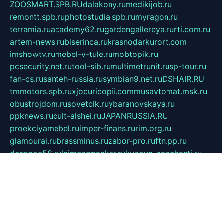
ZOOSMART.SPB.RU
dalakony.ru
medikijob.ru
remontt.spb.ru
photostudia.spb.ru
myragon.ru
terramia.ru
academy62.ru
gardengallereya.ru
rti.com.ru
artem-news.ru
biserinca.ru
krasnodarkurort.com
imshowtv.ru
mebel-v-tule.ru
mobtopik.ru
pcsecurity.net.ru
tool-sib.ru
multimetrunit.ru
sp-tour.ru
fan-cs.ru
santeh-russia.ru
symbian9.net.ru
DSHAIR.RU
tmmotors.spb.ru
xjocuricopii.com
musavtomat.msk.ru
obustrojdom.ru
sovetcik.ru
ybaranovskaya.ru
ppknews.ru
cult-alshei.ru
JAPANRUSSIA.RU
proekciyamebel.ru
imper-finans.ru
rim.org.ru
glamourai.ru
brassminus.ru
zabor-pro.ru
ftn.pp.ru
dorogoe58.ru
laimengpacker.ru
kuzova-zapchasti.ru
sageerp.ru
taxodrom.ru
dsrazvitie.ru
hardcity.net.ru
ratinghomegames.ru
topservice25.ru
gubernyan.ru
gtglasslined.ru
ii4.ru
tssport.spb.ru
andorra24.com
blackwallstreet.ru
oboimos.ru
optim-doors.com.ru
ikuch.ru
nycr.org.ru
npa21.ru
vremya-ch.spb.ru