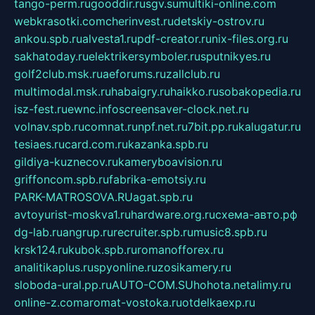
tango-perm.ru
gooddir.ru
sgv.su
multiki-online.com
webkrasotki.com
cherinvest.ru
detskiy-ostrov.ru
ankou.spb.ru
alvesta1.ru
pdf-creator.ru
nix-files.org.ru
sakhatoday.ru
elektrikersymboler.ru
sputnikyes.ru
golf2club.msk.ru
aeforums.ru
zallclub.ru
multimodal.msk.ru
habaigry.ru
haikko.ru
sobakopedia.ru
isz-fest.ru
ewnc.info
screensaver-clock.net.ru
volnav.spb.ru
comnat.ru
npf.net.ru
7bit.pp.ru
kalugatur.ru
tesiaes.ru
card.com.ru
kazanka.spb.ru
gildiya-kuznecov.ru
kameryboavision.ru
griffoncom.spb.ru
fabrika-emotsiy.ru
PARK-MATROSOVA.RU
agat.spb.ru
avtoyurist-moskva1.ru
hardware.org.ru
схема-авто.рф
dg-lab.ru
angrup.ru
recruiter.spb.ru
music8.spb.ru
krsk124.ru
kubok.spb.ru
romanofforex.ru
analitikaplus.ru
spyonline.ru
zosikamery.ru
sloboda-ural.pp.ru
AUTO-COM.SU
hohota.net
alimy.ru
online-z.com
aromat-vostoka.ru
otdelkaexp.ru