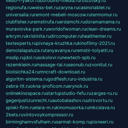
veslo-i-yakor.ru
borodino-media.ru
rostotsky.ru
regionufa.ru
weiss-bet.ru
zaryna.ru
casinotablet.ru
universalia.ru
remont-mebeli-moscow.ru
termomur.ru
clubfisher.ru
remstirufa.ru
erdamchi.ru
doramamama.ru
muraviovka-park.ru
worldofwoman.ru
clean-dreams.ru
arkrym.ru
kristinita.ru
dircomputer.ru
healthenter.ru
textexperts.ru
pivnaya-kruzhka.ru
kinofilmy-2021.ru
demolalapaluza.ru
tanyavanya.ru
remstir-tolyatti.ru
msdip.ru
jdol.ru
sokolovr.ru
newtech-spb.ru
rezemkleim.ru
massage-tai.ru
seonub.ru
zvonitut.ru
biolisichka24.ru
mncraft-download.ru
algoritm-sistema.ru
godflesh.ru
ru-industria.ru
zebra-tlt.ru
okna-proficom.ru
erynok.ru
onlinekinospace.ru
startupstudio-fefu.ru
zarges-ru.ru
gegenjustizunrecht.ru
autobalashov.ru
utrovortu.ru
spiski-firm.ru
elara-m.ru
kinomusorka.ru
mkcslava.ru
2bets.ru
vintovoykompressor.ru
birminghamvsfulham.ru
sarmat-komp.ru
pioneeri.ru