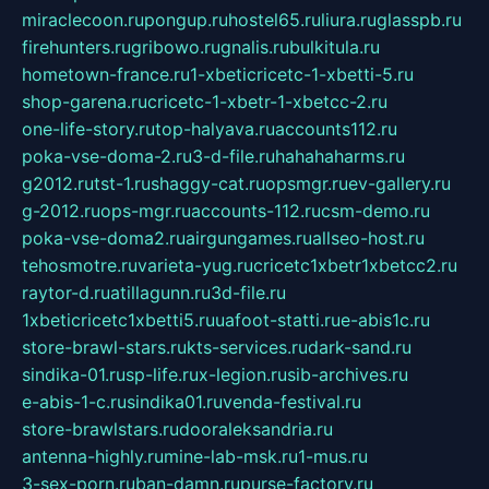
miraclecoon.ru
pongup.ru
hostel65.ru
liura.ru
glasspb.ru
firehunters.ru
gribowo.ru
gnalis.ru
bulkitula.ru
hometown-france.ru
1-xbeticricetc-1-xbetti-5.ru
shop-garena.ru
cricetc-1-xbetr-1-xbetcc-2.ru
one-life-story.ru
top-halyava.ru
accounts112.ru
poka-vse-doma-2.ru
3-d-file.ru
hahahaharms.ru
g2012.ru
tst-1.ru
shaggy-cat.ru
opsmgr.ru
ev-gallery.ru
g-2012.ru
ops-mgr.ru
accounts-112.ru
csm-demo.ru
poka-vse-doma2.ru
airgungames.ru
allseo-host.ru
tehosmotre.ru
varieta-yug.ru
cricetc1xbetr1xbetcc2.ru
raytor-d.ru
atillagunn.ru
3d-file.ru
1xbeticricetc1xbetti5.ru
uafoot-statti.ru
e-abis1c.ru
store-brawl-stars.ru
kts-services.ru
dark-sand.ru
sindika-01.ru
sp-life.ru
x-legion.ru
sib-archives.ru
e-abis-1-c.ru
sindika01.ru
venda-festival.ru
store-brawlstars.ru
dooraleksandria.ru
antenna-highly.ru
mine-lab-msk.ru
1-mus.ru
3-sex-porn.ru
ban-damn.ru
purse-factory.ru