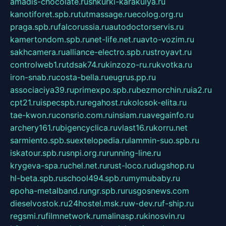
amadis-chocolate.ru
shkurki-karakulya.ru
kanotiforet.spb.ru
tutmassage.ru
ecolog.org.ru
praga.spb.ru
falcorussia.ru
autodoctorservis.ru
kamertondom.spb.ru
net-life.net.ru
avto-vozim.ru
sakhcamera.ru
alliance-electro.spb.ru
stroyavt.ru
controlweb1.ru
tdsak74.ru
kinzozo-ru.ru
kvotka.ru
iron-snab.ru
costa-bella.ru
eugrus.pp.ru
associaciya39.ru
primexpo.spb.ru
bezmorchin.ru
ia2.ru
cpt21.ru
ispecspb.ru
regahost.ru
kolosok-elita.ru
tae-kwon.ru
consrio.com.ru
insiam.ru
avegainfo.ru
archery161.ru
bigencyclica.ru
vlast16.ru
korru.net
sarmiento.spb.su
extelopedia.ru
lammin-suo.spb.ru
iskatour.spb.ru
snpi.org.ru
running-line.ru
krygeva-spa.ru
chel.net.ru
rust-loco.ru
dugshop.ru
hl-beta.spb.ru
school494.spb.ru
mymubaby.ru
epoha-metalband.ru
ngr.spb.ru
rusgosnews.com
dieselvostok.ru
24hostel.msk.ru
w-dev.ru
f-ship.ru
regsmi.ru
filmnetwork.ru
malinasp.ru
kinosvin.ru