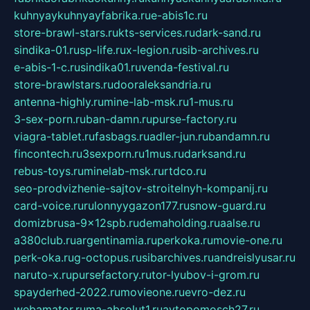
kuhnyaykuhnyayfabrika.ru
e-abis1c.ru
store-brawl-stars.ru
kts-services.ru
dark-sand.ru
sindika-01.ru
sp-life.ru
x-legion.ru
sib-archives.ru
e-abis-1-c.ru
sindika01.ru
venda-festival.ru
store-brawlstars.ru
dooraleksandria.ru
antenna-highly.ru
mine-lab-msk.ru
1-mus.ru
3-sex-porn.ru
ban-damn.ru
purse-factory.ru
viagra-tablet.ru
fasbags.ru
adler-jun.ru
bandamn.ru
fincontech.ru
3sexporn.ru
1mus.ru
darksand.ru
rebus-toys.ru
minelab-msk.ru
rtdco.ru
seo-prodvizhenie-sajtov-stroitelnyh-kompanij.ru
card-voice.ru
rulonnyygazon177.ru
snow-guard.ru
domizbrusa-9x12spb.ru
demaholding.ru
aalse.ru
a380club.ru
argentinamia.ru
perkoka.ru
movie-one.ru
perk-oka.ru
g-octopus.ru
sibarchives.ru
andreislyusar.ru
naruto-x.ru
pursefactory.ru
tor-lyubov-i-grom.ru
spayderhed-2022.ru
movieone.ru
evro-dez.ru
webamator.ru
ma-absolut1.ru
avtopomosch27.ru