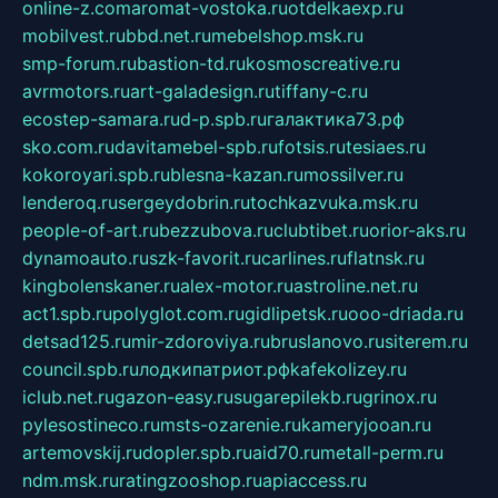
online-z.com
aromat-vostoka.ru
otdelkaexp.ru
mobilvest.ru
bbd.net.ru
mebelshop.msk.ru
smp-forum.ru
bastion-td.ru
kosmoscreative.ru
avrmotors.ru
art-galadesign.ru
tiffany-c.ru
ecostep-samara.ru
d-p.spb.ru
галактика73.рф
sko.com.ru
davitamebel-spb.ru
fotsis.ru
tesiaes.ru
kokoroyari.spb.ru
blesna-kazan.ru
mossilver.ru
lenderoq.ru
sergeydobrin.ru
tochkazvuka.msk.ru
people-of-art.ru
bezzubova.ru
clubtibet.ru
orior-aks.ru
dynamoauto.ru
szk-favorit.ru
carlines.ru
flatnsk.ru
kingbolenskaner.ru
alex-motor.ru
astroline.net.ru
act1.spb.ru
polyglot.com.ru
gidlipetsk.ru
ooo-driada.ru
detsad125.ru
mir-zdoroviya.ru
bruslanovo.ru
siterem.ru
council.spb.ru
лодкипатриот.рф
kafekolizey.ru
iclub.net.ru
gazon-easy.ru
sugarepilekb.ru
grinox.ru
pylesostineco.ru
msts-ozarenie.ru
kameryjooan.ru
artemovskij.ru
dopler.spb.ru
aid70.ru
metall-perm.ru
ndm.msk.ru
ratingzooshop.ru
apiaccess.ru