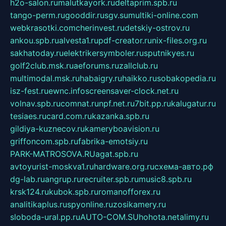
h2o-salon.ru
malutkayork.ru
deltaprim.spb.ru
tango-perm.ru
gooddir.ru
sgv.su
multiki-online.com
webkrasotki.com
cherinvest.ru
detskiy-ostrov.ru
ankou.spb.ru
alvesta1.ru
pdf-creator.ru
nix-files.org.ru
sakhatoday.ru
elektrikersymboler.ru
sputnikyes.ru
golf2club.msk.ru
aeforums.ru
zallclub.ru
multimodal.msk.ru
habaigry.ru
haikko.ru
sobakopedia.ru
isz-fest.ru
ewnc.info
screensaver-clock.net.ru
volnav.spb.ru
comnat.ru
npf.net.ru
7bit.pp.ru
kalugatur.ru
tesiaes.ru
card.com.ru
kazanka.spb.ru
gildiya-kuznecov.ru
kameryboavision.ru
griffoncom.spb.ru
fabrika-emotsiy.ru
PARK-MATROSOVA.RU
agat.spb.ru
avtoyurist-moskva1.ru
hardware.org.ru
схема-авто.рф
dg-lab.ru
angrup.ru
recruiter.spb.ru
music8.spb.ru
krsk124.ru
kubok.spb.ru
romanofforex.ru
analitikaplus.ru
spyonline.ru
zosikamery.ru
sloboda-ural.pp.ru
AUTO-COM.SU
hohota.net
alimy.ru