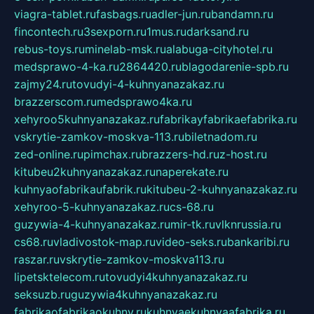
viagra-tablet.ru
fasbags.ru
adler-jun.ru
bandamn.ru
fincontech.ru
3sexporn.ru
1mus.ru
darksand.ru
rebus-toys.ru
minelab-msk.ru
alabuga-cityhotel.ru
medsprawo-4-ka.ru
2864420.ru
blagodarenie-spb.ru
zajmy24.ru
tovudyi-4-kuhnyanazakaz.ru
brazzerscom.ru
medsprawo4ka.ru
xehyroo5kuhnyanazakaz.ru
fabrikayfabrikaefabrika.ru
vskrytie-zamkov-moskva-113.ru
biletnadom.ru
zed-online.ru
pimchax.ru
brazzers-hd.ru
z-host.ru
kitubeu2kuhnyanazakaz.ru
naperekate.ru
kuhnyaofabrikaufabrik.ru
kitubeu-2-kuhnyanazakaz.ru
xehyroo-5-kuhnyanazakaz.ru
cs-68.ru
guzywia-4-kuhnyanazakaz.ru
mir-tk.ru
vlknrussia.ru
cs68.ru
vladivostok-map.ru
video-seks.ru
bankaribi.ru
raszar.ru
vskrytie-zamkov-moskva113.ru
lipetsktelecom.ru
tovudyi4kuhnyanazakaz.ru
seksuzb.ru
guzywia4kuhnyanazakaz.ru
fabrikaofabrikaokuhny.ru
kuhnyaekuhnyaafabrika.ru