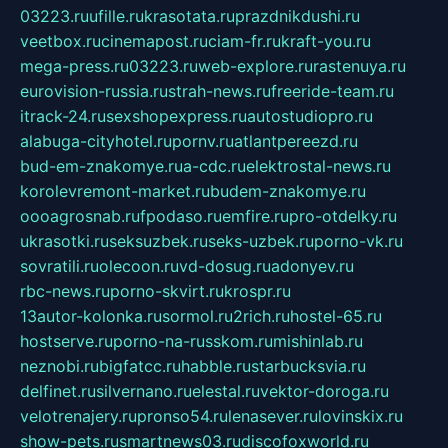
03223.ru
ufille.ru
krasotata.ru
prazdnikdushi.ru
veetbox.ru
cinemapost.ru
ciam-fr.ru
kraft-you.ru
mega-press.ru
03223.ru
web-explore.ru
rastenuya.ru
eurovision-russia.ru
strah-news.ru
freeride-team.ru
itrack-24.ru
sexshopexpress.ru
autostudiopro.ru
alabuga-cityhotel.ru
pornv.ru
atlantpereezd.ru
bud-em-znakomye.ru
a-cdc.ru
elektrostal-news.ru
korolevremont-market.ru
budem-znakomye.ru
oooagrosnab.ru
fpodaso.ru
emfire.ru
pro-otdelky.ru
ukrasotki.ru
seksuzbek.ru
seks-uzbek.ru
porno-vk.ru
sovratili.ru
olecoon.ru
vd-dosug.ru
adonyev.ru
rbc-news.ru
porno-skvirt.ru
krospr.ru
13autor-kolonka.ru
sormol.ru
2rich.ru
hostel-65.ru
hostserve.ru
porno-na-russkom.ru
mishinlab.ru
neznobi.ru
bigfatcc.ru
habble.ru
starbucksvia.ru
delfinet.ru
silvernano.ru
elestal.ru
vektor-doroga.ru
velotrenajery.ru
pronso54.ru
lenasever.ru
lovinskix.ru
show-pets.ru
smartnews03.ru
discofoxworld.ru