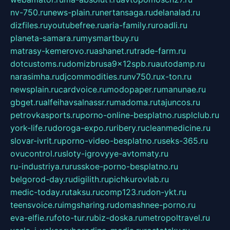
nv-750.ru
news-plain.ru
nertansaga.ru
delanalad.ru
dizfiles.ru
youtubefree.ru
aria-family.ru
roadli.ru
planeta-samara.ru
mysmartbuy.ru
matrasy-kemerovo.ru
ashanet.ru
trade-farm.ru
dotcustoms.ru
domizbrusa9x12spb.ru
autodamp.ru
narasimha.ru
djcommodities.ru
nv750.ru
x-ton.ru
newsplain.ru
cardvoice.ru
modopaper.ru
manunae.ru
gbget.ru
alfeihavsalnassr.ru
madoma.ru
tajuncos.ru
petrovkasports.ru
porno-online-besplatno.ru
splclub.ru
york-life.ru
doroga-expo.ru
ribery.ru
cleanmedicine.ru
slovar-ivrit.ru
porno-video-besplatno.ru
seks-365.ru
ovucontrol.ru
sloty-igrovyye-avtomaty.ru
ru-industriya.ru
russkoe-porno-besplatno.ru
belgorod-day.ru
digilith.ru
pichkurovlab.ru
medic-today.ru
taksu.ru
comp123.ru
don-ykt.ru
teensvoice.ru
imgsharing.ru
domashnee-porno.ru
eva-elfie.ru
foto-tur.ru
biz-doska.ru
metropoltravel.ru