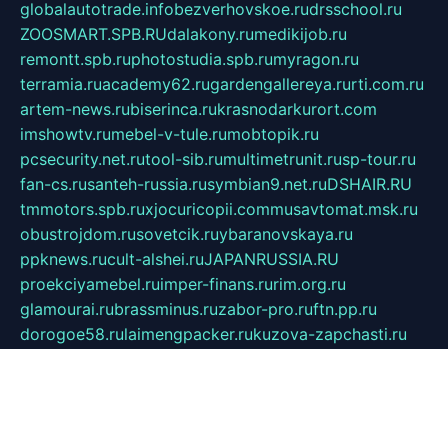
globalautotrade.info
bezverhovskoe.ru
drsschool.ru
ZOOSMART.SPB.RU
dalakony.ru
medikijob.ru
remontt.spb.ru
photostudia.spb.ru
myragon.ru
terramia.ru
academy62.ru
gardengallereya.ru
rti.com.ru
artem-news.ru
biserinca.ru
krasnodarkurort.com
imshowtv.ru
mebel-v-tule.ru
mobtopik.ru
pcsecurity.net.ru
tool-sib.ru
multimetrunit.ru
sp-tour.ru
fan-cs.ru
santeh-russia.ru
symbian9.net.ru
DSHAIR.RU
tmmotors.spb.ru
xjocuricopii.com
musavtomat.msk.ru
obustrojdom.ru
sovetcik.ru
ybaranovskaya.ru
ppknews.ru
cult-alshei.ru
JAPANRUSSIA.RU
proekciyamebel.ru
imper-finans.ru
rim.org.ru
glamourai.ru
brassminus.ru
zabor-pro.ru
ftn.pp.ru
dorogoe58.ru
laimengpacker.ru
kuzova-zapchasti.ru
sageerp.ru
taxodrom.ru
dsrazvitie.ru
hardcity.net.ru
ratinghomegames.ru
topservice25.ru
gubernyan.ru
gtglasslined.ru
ii4.ru
tssport.spb.ru
andorra24.com
blackwallstreet.ru
oboimos.ru
optim-doors.com.ru