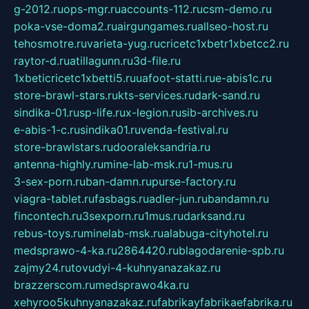
g-2012.ru
ops-mgr.ru
accounts-112.ru
csm-demo.ru
poka-vse-doma2.ru
airgungames.ru
allseo-host.ru
tehosmotre.ru
varieta-yug.ru
cricetc1xbetr1xbetcc2.ru
raytor-d.ru
atillagunn.ru
3d-file.ru
1xbeticricetc1xbetti5.ru
uafoot-statti.ru
e-abis1c.ru
store-brawl-stars.ru
kts-services.ru
dark-sand.ru
sindika-01.ru
sp-life.ru
x-legion.ru
sib-archives.ru
e-abis-1-c.ru
sindika01.ru
venda-festival.ru
store-brawlstars.ru
dooraleksandria.ru
antenna-highly.ru
mine-lab-msk.ru
1-mus.ru
3-sex-porn.ru
ban-damn.ru
purse-factory.ru
viagra-tablet.ru
fasbags.ru
adler-jun.ru
bandamn.ru
fincontech.ru
3sexporn.ru
1mus.ru
darksand.ru
rebus-toys.ru
minelab-msk.ru
alabuga-cityhotel.ru
medsprawo-4-ka.ru
2864420.ru
blagodarenie-spb.ru
zajmy24.ru
tovudyi-4-kuhnyanazakaz.ru
brazzerscom.ru
medsprawo4ka.ru
xehyroo5kuhnyanazakaz.ru
fabrikayfabrikaefabrika.ru