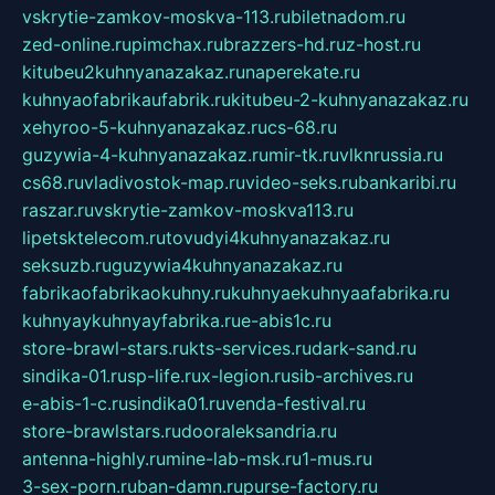
vskrytie-zamkov-moskva-113.ru
biletnadom.ru
zed-online.ru
pimchax.ru
brazzers-hd.ru
z-host.ru
kitubeu2kuhnyanazakaz.ru
naperekate.ru
kuhnyaofabrikaufabrik.ru
kitubeu-2-kuhnyanazakaz.ru
xehyroo-5-kuhnyanazakaz.ru
cs-68.ru
guzywia-4-kuhnyanazakaz.ru
mir-tk.ru
vlknrussia.ru
cs68.ru
vladivostok-map.ru
video-seks.ru
bankaribi.ru
raszar.ru
vskrytie-zamkov-moskva113.ru
lipetsktelecom.ru
tovudyi4kuhnyanazakaz.ru
seksuzb.ru
guzywia4kuhnyanazakaz.ru
fabrikaofabrikaokuhny.ru
kuhnyaekuhnyaafabrika.ru
kuhnyaykuhnyayfabrika.ru
e-abis1c.ru
store-brawl-stars.ru
kts-services.ru
dark-sand.ru
sindika-01.ru
sp-life.ru
x-legion.ru
sib-archives.ru
e-abis-1-c.ru
sindika01.ru
venda-festival.ru
store-brawlstars.ru
dooraleksandria.ru
antenna-highly.ru
mine-lab-msk.ru
1-mus.ru
3-sex-porn.ru
ban-damn.ru
purse-factory.ru