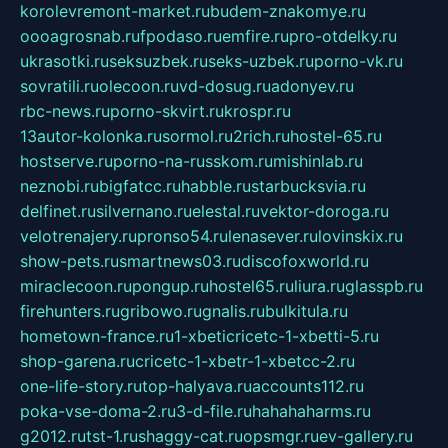
korolevremont-market.ru
budem-znakomye.ru
oooagrosnab.ru
fpodaso.ru
emfire.ru
pro-otdelky.ru
ukrasotki.ru
seksuzbek.ru
seks-uzbek.ru
porno-vk.ru
sovratili.ru
olecoon.ru
vd-dosug.ru
adonyev.ru
rbc-news.ru
porno-skvirt.ru
krospr.ru
13autor-kolonka.ru
sormol.ru
2rich.ru
hostel-65.ru
hostserve.ru
porno-na-russkom.ru
mishinlab.ru
neznobi.ru
bigfatcc.ru
habble.ru
starbucksvia.ru
delfinet.ru
silvernano.ru
elestal.ru
vektor-doroga.ru
velotrenajery.ru
pronso54.ru
lenasever.ru
lovinskix.ru
show-pets.ru
smartnews03.ru
discofoxworld.ru
miraclecoon.ru
pongup.ru
hostel65.ru
liura.ru
glasspb.ru
firehunters.ru
gribowo.ru
gnalis.ru
bulkitula.ru
hometown-france.ru
1-xbeticricetc-1-xbetti-5.ru
shop-garena.ru
cricetc-1-xbetr-1-xbetcc-2.ru
one-life-story.ru
top-halyava.ru
accounts112.ru
poka-vse-doma-2.ru
3-d-file.ru
hahahaharms.ru
g2012.ru
tst-1.ru
shaggy-cat.ru
opsmgr.ru
ev-gallery.ru