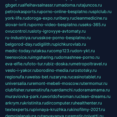
gbget.ru
alfeihavsalnassr.ru
madoma.ru
tajuncos.ru
petrovkasports.ru
porno-online-besplatno.ru
splclub.ru
york-life.ru
doroga-expo.ru
ribery.ru
cleanmedicine.ru
slovar-ivrit.ru
porno-video-besplatno.ru
seks-365.ru
ovucontrol.ru
sloty-igrovyye-avtomaty.ru
ru-industriya.ru
russkoe-porno-besplatno.ru
belgorod-day.ru
digilith.ru
pichkurovlab.ru
medic-today.ru
taksu.ru
comp123.ru
don-ykt.ru
teensvoice.ru
imgsharing.ru
domashnee-porno.ru
eva-elfie.ru
foto-tur.ru
biz-doska.ru
metropoltravel.ru
veslo-i-yakor.ru
borodino-media.ru
rostotsky.ru
regionufa.ru
weiss-bet.ru
zaryna.ru
casinotablet.ru
universalia.ru
remont-mebeli-moscow.ru
termomur.ru
clubfisher.ru
remstirufa.ru
erdamchi.ru
doramamama.ru
muraviovka-park.ru
worldofwoman.ru
clean-dreams.ru
arkrym.ru
kristinita.ru
dircomputer.ru
healthenter.ru
textexperts.ru
pivnaya-kruzhka.ru
kinofilmy-2021.ru
demolalapaluza.ru
tanyavanya.ru
remstir-tolyatti.ru