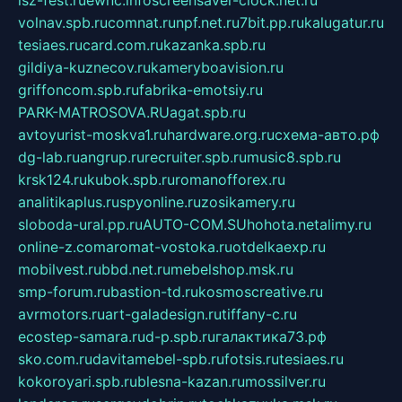
volnav.spb.ru
comnat.ru
npf.net.ru
7bit.pp.ru
kalugatur.ru
tesiaes.ru
card.com.ru
kazanka.spb.ru
gildiya-kuznecov.ru
kameryboavision.ru
griffoncom.spb.ru
fabrika-emotsiy.ru
PARK-MATROSOVA.RU
agat.spb.ru
avtoyurist-moskva1.ru
hardware.org.ru
схема-авто.рф
dg-lab.ru
angrup.ru
recruiter.spb.ru
music8.spb.ru
krsk124.ru
kubok.spb.ru
romanofforex.ru
analitikaplus.ru
spyonline.ru
zosikamery.ru
sloboda-ural.pp.ru
AUTO-COM.SU
hohota.net
alimy.ru
online-z.com
aromat-vostoka.ru
otdelkaexp.ru
mobilvest.ru
bbd.net.ru
mebelshop.msk.ru
smp-forum.ru
bastion-td.ru
kosmoscreative.ru
avrmotors.ru
art-galadesign.ru
tiffany-c.ru
ecostep-samara.ru
d-p.spb.ru
галактика73.рф
sko.com.ru
davitamebel-spb.ru
fotsis.ru
tesiaes.ru
kokoroyari.spb.ru
blesna-kazan.ru
mossilver.ru