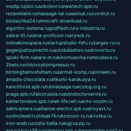
msdip.ru
jdol.ru
sokolovr.ru
newtech-spb.ru
rezemkleim.ru
massage-tai.ru
seonub.ru
zvonitut.ru
biolisichka24.ru
mncraft-download.ru
algoritm-sistema.ru
godflesh.ru
ru-industria.ru
zebra-tlt.ru
okna-proficom.ru
erynok.ru
onlinekinospace.ru
startupstudio-fefu.ru
zarges-ru.ru
gegenjustizunrecht.ru
autobalashov.ru
utrovortu.ru
spiski-firm.ru
elara-m.ru
kinomusorka.ru
mkcslava.ru
2bets.ru
vintovoykompressor.ru
birminghamvsfulham.ru
sarmat-komp.ru
pioneeri.ru
amadis-chocolate.ru
shkurki-karakulya.ru
kanotiforet.spb.ru
tutmassage.ru
ecolog.org.ru
praga.spb.ru
falcorussia.ru
autodoctorservis.ru
kamertondom.spb.ru
net-life.net.ru
avto-vozim.ru
sakhcamera.ru
alliance-electro.spb.ru
stroyavt.ru
controlweb1.ru
tdsak74.ru
kinzozo-ru.ru
kvotka.ru
iron-snab.ru
costa-bella.ru
eugrus.pp.ru
associaciya39.ru
primexpo.spb.ru
bezmorchin.ru
ia2.ru