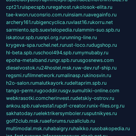
cpt21.ru
ispecspb.ru
regahost.ru
kolosok-elita.ru
tae-kwon.ru
consrio.com.ru
insiam.ru
avegainfo.ru
archery161.ru
bigencyclica.ru
vlast16.ru
korru.net
sarmiento.spb.su
extelopedia.ru
lammin-suo.spb.ru
iskatour.spb.ru
snpi.org.ru
running-line.ru
krygeva-spa.ru
chel.net.ru
rust-loco.ru
dugshop.ru
hl-beta.spb.ru
school494.spb.ru
mymubaby.ru
epoha-metalband.ru
ngr.spb.ru
rusgosnews.com
dieselvostok.ru
24hostel.msk.ru
w-dev.ru
f-ship.ru
regsmi.ru
filmnetwork.ru
malinasp.ru
kinosvin.ru
h2o-salon.ru
malutkayork.ru
deltaprim.spb.ru
tango-perm.ru
gooddir.ru
sgv.su
multiki-online.com
webkrasotki.com
cherinvest.ru
detskiy-ostrov.ru
ankou.spb.ru
alvesta1.ru
pdf-creator.ru
nix-files.org.ru
sakhatoday.ru
elektrikersymboler.ru
sputnikyes.ru
golf2club.msk.ru
aeforums.ru
zallclub.ru
multimodal.msk.ru
habaigry.ru
haikko.ru
sobakopedia.ru
isz-fest.ru
ewnc.info
screensaver-clock.net.ru