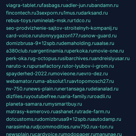
viagra-tablet.ru
fasbags.ru
adler-jun.ru
bandamn.ru
fincontech.ru
3sexporn.ru
1mus.ru
darksand.ru
rebus-toys.ru
minelab-msk.ru
rtdco.ru
seo-prodvizhenie-sajtov-stroitelnyh-kompanij.ru
card-voice.ru
rulonnyygazon177.ru
snow-guard.ru
domizbrusa-9x12spb.ru
demaholding.ru
aalse.ru
a380club.ru
argentinamia.ru
perkoka.ru
movie-one.ru
perk-oka.ru
g-octopus.ru
sibarchives.ru
andreislyusar.ru
naruto-x.ru
pursefactory.ru
tor-lyubov-i-grom.ru
spayderhed-2022.ru
movieone.ru
evro-dez.ru
webamator.ru
ma-absolut1.ru
avtopomosch27.ru
nv-750.ru
news-plain.ru
nertansaga.ru
delanalad.ru
dizfiles.ru
youtubefree.ru
aria-family.ru
roadli.ru
planeta-samara.ru
mysmartbuy.ru
matrasy-kemerovo.ru
ashanet.ru
trade-farm.ru
dotcustoms.ru
domizbrusa9x12spb.ru
autodamp.ru
narasimha.ru
djcommodities.ru
nv750.ru
x-ton.ru
newsplain.ru
cardvoice.ru
modopaper.ru
manunae.ru