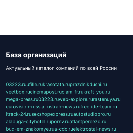
База организаций
Актуальный каталог компаний по всей России
03223.ru
ufille.ru
krasotata.ru
prazdnikdushi.ru
veetbox.ru
cinemapost.ru
ciam-fr.ru
kraft-you.ru
mega-press.ru
03223.ru
web-explore.ru
rastenuya.ru
eurovision-russia.ru
strah-news.ru
freeride-team.ru
itrack-24.ru
sexshopexpress.ru
autostudiopro.ru
alabuga-cityhotel.ru
pornv.ru
atlantpereezd.ru
bud-em-znakomye.ru
a-cdc.ru
elektrostal-news.ru