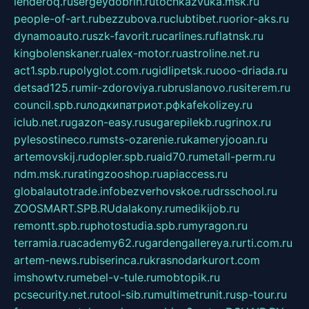
lenderoq.ru
sergeydobrin.ru
tochkazvuka.msk.ru
people-of-art.ru
bezzubova.ru
clubtibet.ru
orior-aks.ru
dynamoauto.ru
szk-favorit.ru
carlines.ru
flatnsk.ru
kingbolenskaner.ru
alex-motor.ru
astroline.net.ru
act1.spb.ru
polyglot.com.ru
gidlipetsk.ru
ooo-driada.ru
detsad125.ru
mir-zdoroviya.ru
bruslanovo.ru
siterem.ru
council.spb.ru
лодкипатриот.рф
kafekolizey.ru
iclub.net.ru
gazon-easy.ru
sugarepilekb.ru
grinox.ru
pylesostineco.ru
msts-ozarenie.ru
kameryjooan.ru
artemovskij.ru
dopler.spb.ru
aid70.ru
metall-perm.ru
ndm.msk.ru
ratingzooshop.ru
apiaccess.ru
globalautotrade.info
bezverhovskoe.ru
drsschool.ru
ZOOSMART.SPB.RU
dalakony.ru
medikijob.ru
remontt.spb.ru
photostudia.spb.ru
myragon.ru
terramia.ru
academy62.ru
gardengallereya.ru
rti.com.ru
artem-news.ru
biserinca.ru
krasnodarkurort.com
imshowtv.ru
mebel-v-tule.ru
mobtopik.ru
pcsecurity.net.ru
tool-sib.ru
multimetrunit.ru
sp-tour.ru