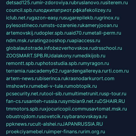
detsad125.ru
mir-zdoroviya.ru
bruslanovo.ru
siterem.ru
council.spb.ru
лодкипатриот.рф
kafekolizey.ru
iclub.net.ru
gazon-easy.ru
sugarepilekb.ru
grinox.ru
pylesostineco.ru
msts-ozarenie.ru
kameryjooan.ru
artemovskij.ru
dopler.spb.ru
aid70.ru
metall-perm.ru
ndm.msk.ru
ratingzooshop.ru
apiaccess.ru
globalautotrade.info
bezverhovskoe.ru
drsschool.ru
ZOOSMART.SPB.RU
dalakony.ru
medikijob.ru
remontt.spb.ru
photostudia.spb.ru
myragon.ru
terramia.ru
academy62.ru
gardengallereya.ru
rti.com.ru
artem-news.ru
biserinca.ru
krasnodarkurort.com
imshowtv.ru
mebel-v-tule.ru
mobtopik.ru
pcsecurity.net.ru
tool-sib.ru
multimetrunit.ru
sp-tour.ru
fan-cs.ru
santeh-russia.ru
symbian9.net.ru
DSHAIR.RU
tmmotors.spb.ru
xjocuricopii.com
musavtomat.msk.ru
obustrojdom.ru
sovetcik.ru
ybaranovskaya.ru
ppknews.ru
cult-alshei.ru
JAPANRUSSIA.RU
proekciyamebel.ru
imper-finans.ru
rim.org.ru