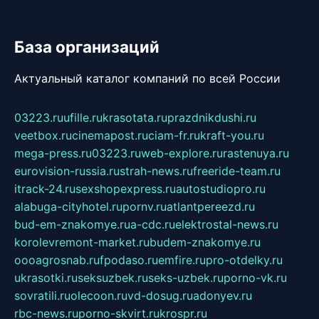
База организаций
Актуальный каталог компаний по всей России
03223.ru
ufille.ru
krasotata.ru
prazdnikdushi.ru
veetbox.ru
cinemapost.ru
ciam-fr.ru
kraft-you.ru
mega-press.ru
03223.ru
web-explore.ru
rastenuya.ru
eurovision-russia.ru
strah-news.ru
freeride-team.ru
itrack-24.ru
sexshopexpress.ru
autostudiopro.ru
alabuga-cityhotel.ru
pornv.ru
atlantpereezd.ru
bud-em-znakomye.ru
a-cdc.ru
elektrostal-news.ru
korolevremont-market.ru
budem-znakomye.ru
oooagrosnab.ru
fpodaso.ru
emfire.ru
pro-otdelky.ru
ukrasotki.ru
seksuzbek.ru
seks-uzbek.ru
porno-vk.ru
sovratili.ru
olecoon.ru
vd-dosug.ru
adonyev.ru
rbc-news.ru
porno-skvirt.ru
krospr.ru