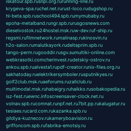
iskatour.spb.ru
snpi.org.ru
running-line.ru
krygeva-spa.ru
chel.net.ru
rust-loco.ru
dugshop.ru
hl-beta.spb.ru
school494.spb.ru
mymubaby.ru
epoha-metalband.ru
ngr.spb.ru
rusgosnews.com
dieselvostok.ru
24hostel.msk.ru
w-dev.ru
f-ship.ru
regsmi.ru
filmnetwork.ru
malinasp.ru
kinosvin.ru
h2o-salon.ru
malutkayork.ru
deltaprim.spb.ru
tango-perm.ru
gooddir.ru
sgv.su
multiki-online.com
webkrasotki.com
cherinvest.ru
detskiy-ostrov.ru
ankou.spb.ru
alvesta1.ru
pdf-creator.ru
nix-files.org.ru
sakhatoday.ru
elektrikersymboler.ru
sputnikyes.ru
golf2club.msk.ru
aeforums.ru
zallclub.ru
multimodal.msk.ru
habaigry.ru
haikko.ru
sobakopedia.ru
isz-fest.ru
ewnc.info
screensaver-clock.net.ru
volnav.spb.ru
comnat.ru
npf.net.ru
7bit.pp.ru
kalugatur.ru
tesiaes.ru
card.com.ru
kazanka.spb.ru
gildiya-kuznecov.ru
kameryboavision.ru
griffoncom.spb.ru
fabrika-emotsiy.ru