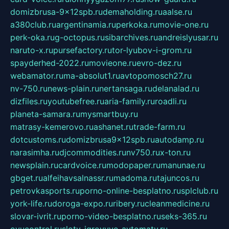
domizbrusa-9x12spb.ru
demaholding.ru
aalse.ru
a380club.ru
argentinamia.ru
perkoka.ru
movie-one.ru
perk-oka.ru
g-octopus.ru
sibarchives.ru
andreislyusar.ru
naruto-x.ru
pursefactory.ru
tor-lyubov-i-grom.ru
spayderhed-2022.ru
movieone.ru
evro-dez.ru
webamator.ru
ma-absolut1.ru
avtopomosch27.ru
nv-750.ru
news-plain.ru
nertansaga.ru
delanalad.ru
dizfiles.ru
youtubefree.ru
aria-family.ru
roadli.ru
planeta-samara.ru
mysmartbuy.ru
matrasy-kemerovo.ru
ashanet.ru
trade-farm.ru
dotcustoms.ru
domizbrusa9x12spb.ru
autodamp.ru
narasimha.ru
djcommodities.ru
nv750.ru
x-ton.ru
newsplain.ru
cardvoice.ru
modopaper.ru
manunae.ru
gbget.ru
alfeihavsalnassr.ru
madoma.ru
tajuncos.ru
petrovkasports.ru
porno-online-besplatno.ru
splclub.ru
york-life.ru
doroga-expo.ru
ribery.ru
cleanmedicine.ru
slovar-ivrit.ru
porno-video-besplatno.ru
seks-365.ru
ovucontrol.ru
sloty-igrovyye-avtomaty.ru