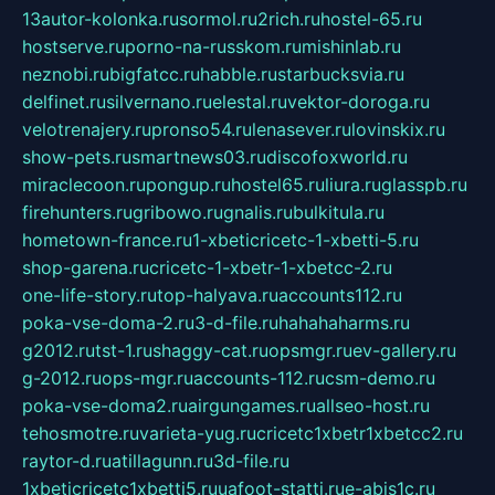
13autor-kolonka.ru
sormol.ru
2rich.ru
hostel-65.ru
hostserve.ru
porno-na-russkom.ru
mishinlab.ru
neznobi.ru
bigfatcc.ru
habble.ru
starbucksvia.ru
delfinet.ru
silvernano.ru
elestal.ru
vektor-doroga.ru
velotrenajery.ru
pronso54.ru
lenasever.ru
lovinskix.ru
show-pets.ru
smartnews03.ru
discofoxworld.ru
miraclecoon.ru
pongup.ru
hostel65.ru
liura.ru
glasspb.ru
firehunters.ru
gribowo.ru
gnalis.ru
bulkitula.ru
hometown-france.ru
1-xbeticricetc-1-xbetti-5.ru
shop-garena.ru
cricetc-1-xbetr-1-xbetcc-2.ru
one-life-story.ru
top-halyava.ru
accounts112.ru
poka-vse-doma-2.ru
3-d-file.ru
hahahaharms.ru
g2012.ru
tst-1.ru
shaggy-cat.ru
opsmgr.ru
ev-gallery.ru
g-2012.ru
ops-mgr.ru
accounts-112.ru
csm-demo.ru
poka-vse-doma2.ru
airgungames.ru
allseo-host.ru
tehosmotre.ru
varieta-yug.ru
cricetc1xbetr1xbetcc2.ru
raytor-d.ru
atillagunn.ru
3d-file.ru
1xbeticricetc1xbetti5.ru
uafoot-statti.ru
e-abis1c.ru