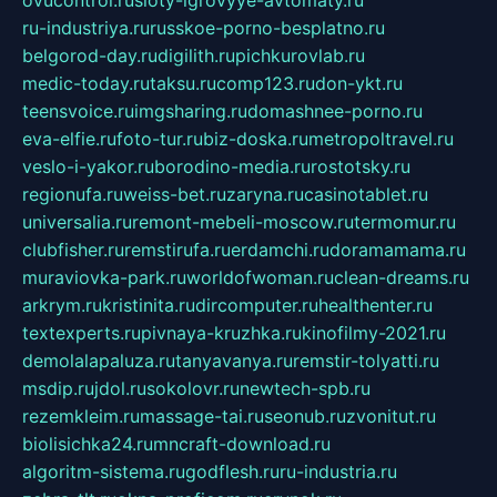
ru-industriya.ru
russkoe-porno-besplatno.ru
belgorod-day.ru
digilith.ru
pichkurovlab.ru
medic-today.ru
taksu.ru
comp123.ru
don-ykt.ru
teensvoice.ru
imgsharing.ru
domashnee-porno.ru
eva-elfie.ru
foto-tur.ru
biz-doska.ru
metropoltravel.ru
veslo-i-yakor.ru
borodino-media.ru
rostotsky.ru
regionufa.ru
weiss-bet.ru
zaryna.ru
casinotablet.ru
universalia.ru
remont-mebeli-moscow.ru
termomur.ru
clubfisher.ru
remstirufa.ru
erdamchi.ru
doramamama.ru
muraviovka-park.ru
worldofwoman.ru
clean-dreams.ru
arkrym.ru
kristinita.ru
dircomputer.ru
healthenter.ru
textexperts.ru
pivnaya-kruzhka.ru
kinofilmy-2021.ru
demolalapaluza.ru
tanyavanya.ru
remstir-tolyatti.ru
msdip.ru
jdol.ru
sokolovr.ru
newtech-spb.ru
rezemkleim.ru
massage-tai.ru
seonub.ru
zvonitut.ru
biolisichka24.ru
mncraft-download.ru
algoritm-sistema.ru
godflesh.ru
ru-industria.ru