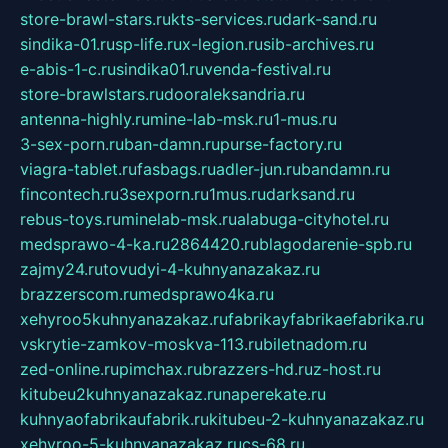
store-brawl-stars.ru
kts-services.ru
dark-sand.ru
sindika-01.ru
sp-life.ru
x-legion.ru
sib-archives.ru
e-abis-1-c.ru
sindika01.ru
venda-festival.ru
store-brawlstars.ru
dooraleksandria.ru
antenna-highly.ru
mine-lab-msk.ru
1-mus.ru
3-sex-porn.ru
ban-damn.ru
purse-factory.ru
viagra-tablet.ru
fasbags.ru
adler-jun.ru
bandamn.ru
fincontech.ru
3sexporn.ru
1mus.ru
darksand.ru
rebus-toys.ru
minelab-msk.ru
alabuga-cityhotel.ru
medsprawo-4-ka.ru
2864420.ru
blagodarenie-spb.ru
zajmy24.ru
tovudyi-4-kuhnyanazakaz.ru
brazzerscom.ru
medsprawo4ka.ru
xehyroo5kuhnyanazakaz.ru
fabrikayfabrikaefabrika.ru
vskrytie-zamkov-moskva-113.ru
biletnadom.ru
zed-online.ru
pimchax.ru
brazzers-hd.ru
z-host.ru
kitubeu2kuhnyanazakaz.ru
naperekate.ru
kuhnyaofabrikaufabrik.ru
kitubeu-2-kuhnyanazakaz.ru
xehyroo-5-kuhnyanazakaz.ru
cs-68.ru