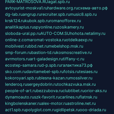
PARK-MATROSOVA.RU
agat.spb.ru
avtoyurist-moskva1.ru
hardware.org.ru
схема-авто.рф
dg-lab.ru
angrup.ru
recruiter.spb.ru
music8.spb.ru
krsk124.ru
kubok.spb.ru
romanofforex.ru
analitikaplus.ru
spyonline.ru
zosikamery.ru
sloboda-ural.pp.ru
AUTO-COM.SU
hohota.net
alimy.ru
online-z.com
aromat-vostoka.ru
otdelkaexp.ru
mobilvest.ru
bbd.net.ru
mebelshop.msk.ru
smp-forum.ru
bastion-td.ru
kosmoscreative.ru
avrmotors.ru
art-galadesign.ru
tiffany-c.ru
ecostep-samara.ru
d-p.spb.ru
галактика73.рф
sko.com.ru
davitamebel-spb.ru
fotsis.ru
tesiaes.ru
kokoroyari.spb.ru
blesna-kazan.ru
mossilver.ru
lenderoq.ru
sergeydobrin.ru
tochkazvuka.msk.ru
people-of-art.ru
bezzubova.ru
clubtibet.ru
orior-aks.ru
dynamoauto.ru
szk-favorit.ru
carlines.ru
flatnsk.ru
kingbolenskaner.ru
alex-motor.ru
astroline.net.ru
act1.spb.ru
polyglot.com.ru
gidlipetsk.ru
ooo-driada.ru