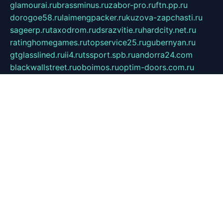
glamourai.ru
brassminus.ru
zabor-pro.ru
ftn.pp.ru
dorogoe58.ru
laimengpacker.ru
kuzova-zapchasti.ru
sageerp.ru
taxodrom.ru
dsrazvitie.ru
hardcity.net.ru
ratinghomegames.ru
topservice25.ru
gubernyan.ru
gtglasslined.ru
ii4.ru
tssport.spb.ru
andorra24.com
blackwallstreet.ru
oboimos.ru
optim-doors.com.ru
ikuch.ru
nycr.org.ru
npa21.ru
vremya-ch.spb.ru
desert000.ru
ivtorgi.ru
ifiori.ru
catalog-statei.ru
dcv.org.ru
spetsmaster174.ru
ipkameryhiseeu.ru
dum26.ru
ruspol.spb.ru
fr-opendp.ru
kam-solnyshko.ru
cheyenne-arapaho.ru
sevzapmetal.spb.ru
ted-lapidus.spb.ru
parasite-eliminator.ru
sigma-complete.ru
modernworld.ru
dama-moda.ru
eholot-group.ru
sk-nvkz.ru
DRONGOLD.RU
democratia2.ru
i-farmer.ru
mass-sport.org
jablonex.spb.ru
bookmess.ru
linkword.ru
refineua.com.ru
cs-spec.net.ru
altay-mebel.ru
DNK-THEATRE.RU
mechaniks.spb.ru
ipcamtechage.ru