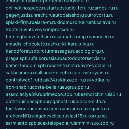
zebra-tlt.ru
okna-proficom.ru
erynok.ru
onlinekinospace.ru
startupstudio-fefu.ru
zarges-ru.ru
gegenjustizunrecht.ru
autobalashov.ru
utrovortu.ru
spiski-firm.ru
elara-m.ru
kinomusorka.ru
mkcslava.ru
2bets.ru
vintovoykompressor.ru
birminghamvsfulham.ru
sarmat-komp.ru
pioneeri.ru
amadis-chocolate.ru
shkurki-karakulya.ru
kanotiforet.spb.ru
tutmassage.ru
ecolog.org.ru
praga.spb.ru
falcorussia.ru
autodoctorservis.ru
kamertondom.spb.ru
net-life.net.ru
avto-vozim.ru
sakhcamera.ru
alliance-electro.spb.ru
stroyavt.ru
controlweb1.ru
tdsak74.ru
kinzozo-ru.ru
kvotka.ru
iron-snab.ru
costa-bella.ru
eugrus.pp.ru
associaciya39.ru
primexpo.spb.ru
bezmorchin.ru
ia2.ru
cpt21.ru
ispecspb.ru
regahost.ru
kolosok-elita.ru
tae-kwon.ru
consrio.com.ru
insiam.ru
avegainfo.ru
archery161.ru
bigencyclica.ru
vlast16.ru
korru.net
sarmiento.spb.su
extelopedia.ru
lammin-suo.spb.ru