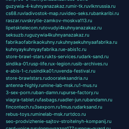
guzywia-4-kuhnyanazakaz.ru
mir-tk.ru
vlknrussia.ru
cs68.ru
vladivostok-map.ru
video-seks.ru
bankaribi.ru
raszar.ru
vskrytie-zamkov-moskva113.ru
lipetsktelecom.ru
tovudyi4kuhnyanazakaz.ru
seksuzb.ru
guzywia4kuhnyanazakaz.ru
fabrikaofabrikaokuhny.ru
kuhnyaekuhnyaafabrika.ru
kuhnyaykuhnyayfabrika.ru
e-abis1c.ru
store-brawl-stars.ru
kts-services.ru
dark-sand.ru
sindika-01.ru
sp-life.ru
x-legion.ru
sib-archives.ru
e-abis-1-c.ru
sindika01.ru
venda-festival.ru
store-brawlstars.ru
dooraleksandria.ru
antenna-highly.ru
mine-lab-msk.ru
1-mus.ru
3-sex-porn.ru
ban-damn.ru
purse-factory.ru
viagra-tablet.ru
fasbags.ru
adler-jun.ru
bandamn.ru
fincontech.ru
3sexporn.ru
1mus.ru
darksand.ru
rebus-toys.ru
minelab-msk.ru
rtdco.ru
seo-prodvizhenie-sajtov-stroitelnyh-kompanij.ru
card-voice.ru
rulonnyygazon177.ru
snow-guard.ru