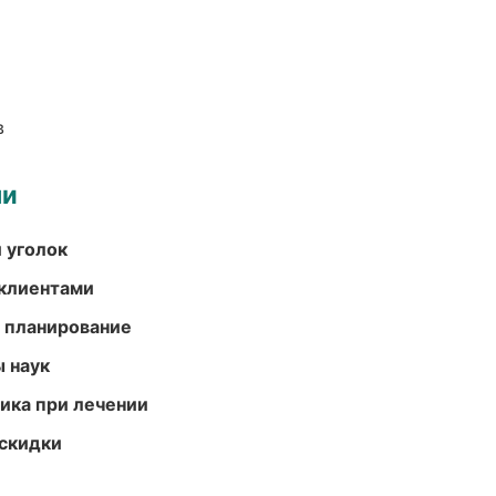
в
ми
 уголок
 клиентами
 планирование
ы наук
тика при лечении
скидки