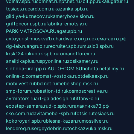
volnav.spb.ru
comnat.ru
npf.net.ru
7bit.pp.ru
kalugatur.ru
tesiaes.ru
card.com.ru
kazanka.spb.ru
gildiya-kuznecov.ru
kameryboavision.ru
griffoncom.spb.ru
fabrika-emotsiy.ru
PARK-MATROSOVA.RU
agat.spb.ru
avtoyurist-moskva1.ru
hardware.org.ru
схема-авто.рф
dg-lab.ru
angrup.ru
recruiter.spb.ru
music8.spb.ru
krsk124.ru
kubok.spb.ru
romanofforex.ru
analitikaplus.ru
spyonline.ru
zosikamery.ru
sloboda-ural.pp.ru
AUTO-COM.SU
hohota.net
alimy.ru
online-z.com
aromat-vostoka.ru
otdelkaexp.ru
mobilvest.ru
bbd.net.ru
mebelshop.msk.ru
smp-forum.ru
bastion-td.ru
kosmoscreative.ru
avrmotors.ru
art-galadesign.ru
tiffany-c.ru
ecostep-samara.ru
d-p.spb.ru
галактика73.рф
sko.com.ru
davitamebel-spb.ru
fotsis.ru
tesiaes.ru
kokoroyari.spb.ru
blesna-kazan.ru
mossilver.ru
lenderoq.ru
sergeydobrin.ru
tochkazvuka.msk.ru