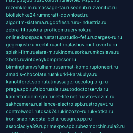
rezemkleim.ru
massage-tai.ru
seonub.ru
zvonitut.ru
biolisichka24.ru
mncraft-download.ru
algoritm-sistema.ru
godflesh.ru
ru-industria.ru
zebra-tlt.ru
okna-proficom.ru
erynok.ru
onlinekinospace.ru
startupstudio-fefu.ru
zarges-ru.ru
gegenjustizunrecht.ru
autobalashov.ru
utrovortu.ru
spiski-firm.ru
elara-m.ru
kinomusorka.ru
mkcslava.ru
2bets.ru
vintovoykompressor.ru
birminghamvsfulham.ru
sarmat-komp.ru
pioneeri.ru
amadis-chocolate.ru
shkurki-karakulya.ru
kanotiforet.spb.ru
tutmassage.ru
ecolog.org.ru
praga.spb.ru
falcorussia.ru
autodoctorservis.ru
kamertondom.spb.ru
net-life.net.ru
avto-vozim.ru
sakhcamera.ru
alliance-electro.spb.ru
stroyavt.ru
controlweb1.ru
tdsak74.ru
kinzozo-ru.ru
kvotka.ru
iron-snab.ru
costa-bella.ru
eugrus.pp.ru
associaciya39.ru
primexpo.spb.ru
bezmorchin.ru
ia2.ru