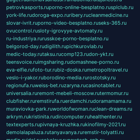
petrovkasports.ru
porno-online-besplatno.ru
splclub.ru
york-life.ru
doroga-expo.ru
ribery.ru
cleanmedicine.ru
slovar-ivrit.ru
porno-video-besplatno.ru
seks-365.ru
ovucontrol.ru
sloty-igrovyye-avtomaty.ru
ru-industriya.ru
russkoe-porno-besplatno.ru
belgorod-day.ru
digilith.ru
pichkurovlab.ru
medic-today.ru
taksu.ru
comp123.ru
don-ykt.ru
teensvoice.ru
imgsharing.ru
domashnee-porno.ru
eva-elfie.ru
foto-tur.ru
biz-doska.ru
metropoltravel.ru
veslo-i-yakor.ru
borodino-media.ru
rostotsky.ru
regionufa.ru
weiss-bet.ru
zaryna.ru
casinotablet.ru
universalia.ru
remont-mebeli-moscow.ru
termomur.ru
clubfisher.ru
remstirufa.ru
erdamchi.ru
doramamama.ru
muraviovka-park.ru
worldofwoman.ru
clean-dreams.ru
arkrym.ru
kristinita.ru
dircomputer.ru
healthenter.ru
textexperts.ru
pivnaya-kruzhka.ru
kinofilmy-2021.ru
demolalapaluza.ru
tanyavanya.ru
remstir-tolyatti.ru
msdip.ru
jdol.ru
sokolovr.ru
newtech-spb.ru