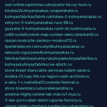
zed-online.ru
pimchax.ru
brazzers-hd.ru
z-host.ru
kitubeu2kuhnyanazakaz.ru
naperekate.ru
kuhnyaofabrikaufabrik.ru
kitubeu-2-kuhnyanazakaz.ru
xehyroo-5-kuhnyanazakaz.ru
cs-68.ru
guzywia-4-kuhnyanazakaz.ru
mir-tk.ru
vlknrussia.ru
cs68.ru
vladivostok-map.ru
video-seks.ru
bankaribi.ru
raszar.ru
vskrytie-zamkov-moskva113.ru
lipetsktelecom.ru
tovudyi4kuhnyanazakaz.ru
seksuzb.ru
guzywia4kuhnyanazakaz.ru
fabrikaofabrikaokuhny.ru
kuhnyaekuhnyaafabrika.ru
kuhnyaykuhnyayfabrika.ru
e-abis1c.ru
store-brawl-stars.ru
kts-services.ru
dark-sand.ru
sindika-01.ru
sp-life.ru
x-legion.ru
sib-archives.ru
e-abis-1-c.ru
sindika01.ru
venda-festival.ru
store-brawlstars.ru
dooraleksandria.ru
antenna-highly.ru
mine-lab-msk.ru
1-mus.ru
3-sex-porn.ru
ban-damn.ru
purse-factory.ru
viagra-tablet.ru
fasbags.ru
adler-jun.ru
bandamn.ru