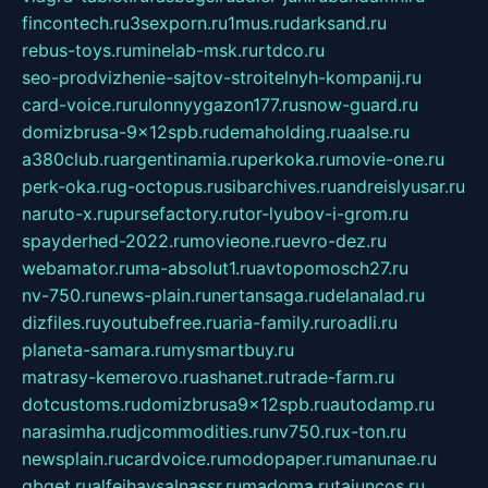
fincontech.ru
3sexporn.ru
1mus.ru
darksand.ru
rebus-toys.ru
minelab-msk.ru
rtdco.ru
seo-prodvizhenie-sajtov-stroitelnyh-kompanij.ru
card-voice.ru
rulonnyygazon177.ru
snow-guard.ru
domizbrusa-9x12spb.ru
demaholding.ru
aalse.ru
a380club.ru
argentinamia.ru
perkoka.ru
movie-one.ru
perk-oka.ru
g-octopus.ru
sibarchives.ru
andreislyusar.ru
naruto-x.ru
pursefactory.ru
tor-lyubov-i-grom.ru
spayderhed-2022.ru
movieone.ru
evro-dez.ru
webamator.ru
ma-absolut1.ru
avtopomosch27.ru
nv-750.ru
news-plain.ru
nertansaga.ru
delanalad.ru
dizfiles.ru
youtubefree.ru
aria-family.ru
roadli.ru
planeta-samara.ru
mysmartbuy.ru
matrasy-kemerovo.ru
ashanet.ru
trade-farm.ru
dotcustoms.ru
domizbrusa9x12spb.ru
autodamp.ru
narasimha.ru
djcommodities.ru
nv750.ru
x-ton.ru
newsplain.ru
cardvoice.ru
modopaper.ru
manunae.ru
gbget.ru
alfeihavsalnassr.ru
madoma.ru
tajuncos.ru