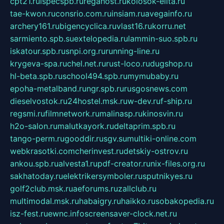
cpt21.ru
ispecspb.ru
regahost.ru
kolosok-elita.ru
tae-kwon.ru
consrio.com.ru
insiam.ru
avegainfo.ru
archery161.ru
bigencyclica.ru
vlast16.ru
korru.net
sarmiento.spb.su
extelopedia.ru
lammin-suo.spb.ru
iskatour.spb.ru
snpi.org.ru
running-line.ru
krygeva-spa.ru
chel.net.ru
rust-loco.ru
dugshop.ru
hl-beta.spb.ru
school494.spb.ru
mymubaby.ru
epoha-metalband.ru
ngr.spb.ru
rusgosnews.com
dieselvostok.ru
24hostel.msk.ru
w-dev.ru
f-ship.ru
regsmi.ru
filmnetwork.ru
malinasp.ru
kinosvin.ru
h2o-salon.ru
malutkayork.ru
deltaprim.spb.ru
tango-perm.ru
gooddir.ru
sgv.su
multiki-online.com
webkrasotki.com
cherinvest.ru
detskiy-ostrov.ru
ankou.spb.ru
alvesta1.ru
pdf-creator.ru
nix-files.org.ru
sakhatoday.ru
elektrikersymboler.ru
sputnikyes.ru
golf2club.msk.ru
aeforums.ru
zallclub.ru
multimodal.msk.ru
habaigry.ru
haikko.ru
sobakopedia.ru
isz-fest.ru
ewnc.info
screensaver-clock.net.ru