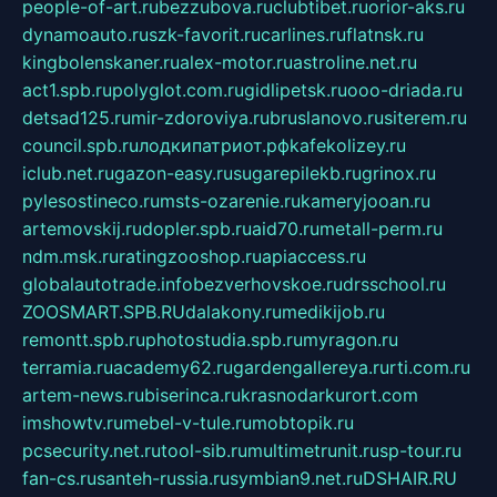
people-of-art.ru
bezzubova.ru
clubtibet.ru
orior-aks.ru
dynamoauto.ru
szk-favorit.ru
carlines.ru
flatnsk.ru
kingbolenskaner.ru
alex-motor.ru
astroline.net.ru
act1.spb.ru
polyglot.com.ru
gidlipetsk.ru
ooo-driada.ru
detsad125.ru
mir-zdoroviya.ru
bruslanovo.ru
siterem.ru
council.spb.ru
лодкипатриот.рф
kafekolizey.ru
iclub.net.ru
gazon-easy.ru
sugarepilekb.ru
grinox.ru
pylesostineco.ru
msts-ozarenie.ru
kameryjooan.ru
artemovskij.ru
dopler.spb.ru
aid70.ru
metall-perm.ru
ndm.msk.ru
ratingzooshop.ru
apiaccess.ru
globalautotrade.info
bezverhovskoe.ru
drsschool.ru
ZOOSMART.SPB.RU
dalakony.ru
medikijob.ru
remontt.spb.ru
photostudia.spb.ru
myragon.ru
terramia.ru
academy62.ru
gardengallereya.ru
rti.com.ru
artem-news.ru
biserinca.ru
krasnodarkurort.com
imshowtv.ru
mebel-v-tule.ru
mobtopik.ru
pcsecurity.net.ru
tool-sib.ru
multimetrunit.ru
sp-tour.ru
fan-cs.ru
santeh-russia.ru
symbian9.net.ru
DSHAIR.RU