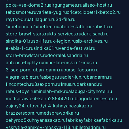
poka-vse-doma2.ru
airgungames.ru
allseo-host.ru
tehosmotre.ru
varieta-yug.ru
cricetc1xbetr1xbetcc2.ru
raytor-d.ru
atillagunn.ru
3d-file.ru
1xbeticricetc1xbetti5.ru
uafoot-statti.ru
e-abis1c.ru
store-brawl-stars.ru
kts-services.ru
dark-sand.ru
sindika-01.ru
sp-life.ru
x-legion.ru
sib-archives.ru
e-abis-1-c.ru
sindika01.ru
venda-festival.ru
store-brawlstars.ru
dooraleksandria.ru
antenna-highly.ru
mine-lab-msk.ru
1-mus.ru
3-sex-porn.ru
ban-damn.ru
purse-factory.ru
viagra-tablet.ru
fasbags.ru
adler-jun.ru
bandamn.ru
fincontech.ru
3sexporn.ru
1mus.ru
darksand.ru
rebus-toys.ru
minelab-msk.ru
alabuga-cityhotel.ru
medsprawo-4-ka.ru
2864420.ru
blagodarenie-spb.ru
zajmy24.ru
tovudyi-4-kuhnyanazakaz.ru
brazzerscom.ru
medsprawo4ka.ru
xehyroo5kuhnyanazakaz.ru
fabrikayfabrikaefabrika.ru
vskrytie-zamkov-moskva-113.ru
biletnadom.ru