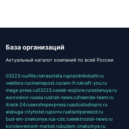
База организаций
Актуальный каталог компаний по всей России
03223.ru
ufille.ru
krasotata.ru
prazdnikdushi.ru
veetbox.ru
cinemapost.ru
ciam-fr.ru
kraft-you.ru
mega-press.ru
03223.ru
web-explore.ru
rastenuya.ru
eurovision-russia.ru
strah-news.ru
freeride-team.ru
itrack-24.ru
sexshopexpress.ru
autostudiopro.ru
alabuga-cityhotel.ru
pornv.ru
atlantpereezd.ru
bud-em-znakomye.ru
a-cdc.ru
elektrostal-news.ru
korolevremont-market.ru
budem-znakomye.ru