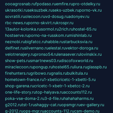
oooagrosnab.ru
fpodaso.ru
emfire.ru
pro-otdelky.ru
ukrasotki.ru
seksuzbek.ru
seks-uzbek.ru
porno-vk.ru
sovratili.ru
olecoon.ru
vd-dosug.ru
adonyev.ru
rbc-news.ru
porno-skvirt.ru
krospr.ru
13autor-kolonka.ru
sormol.ru
2rich.ru
hostel-65.ru
hostserve.ru
porno-na-russkom.ru
mishinlab.ru
neznobi.ru
bigfatcc.ru
habble.ru
starbucksvia.ru
delfinet.ru
silvernano.ru
elestal.ru
vektor-doroga.ru
velotrenajery.ru
pronso54.ru
lenasever.ru
lovinskix.ru
show-pets.ru
smartnews03.ru
discofoxworld.ru
miraclecoon.ru
pongup.ru
hostel65.ru
liura.ru
glasspb.ru
firehunters.ru
gribowo.ru
gnalis.ru
bulkitula.ru
hometown-france.ru
1-xbeticricetc-1-xbetti-5.ru
shop-garena.ru
cricetc-1-xbetr-1-xbetcc-2.ru
one-life-story.ru
top-halyava.ru
accounts112.ru
poka-vse-doma-2.ru
3-d-file.ru
hahahaharms.ru
g2012.ru
tst-1.ru
shaggy-cat.ru
opsmgr.ru
ev-gallery.ru
g-2012.ru
ops-mgr.ru
accounts-112.ru
csm-demo.ru