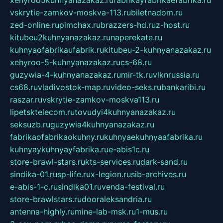
xehyroo5kuhnyanazakaz.ru
fabrikayfabrikaefabrika.ru
vskrytie-zamkov-moskva-113.ru
biletnadom.ru
zed-online.ru
pimchax.ru
brazzers-hd.ru
z-host.ru
kitubeu2kuhnyanazakaz.ru
naperekate.ru
kuhnyaofabrikaufabrik.ru
kitubeu-2-kuhnyanazakaz.ru
xehyroo-5-kuhnyanazakaz.ru
cs-68.ru
guzywia-4-kuhnyanazakaz.ru
mir-tk.ru
vlknrussia.ru
cs68.ru
vladivostok-map.ru
video-seks.ru
bankaribi.ru
raszar.ru
vskrytie-zamkov-moskva113.ru
lipetsktelecom.ru
tovudyi4kuhnyanazakaz.ru
seksuzb.ru
guzywia4kuhnyanazakaz.ru
fabrikaofabrikaokuhny.ru
kuhnyaekuhnyaafabrika.ru
kuhnyaykuhnyayfabrika.ru
e-abis1c.ru
store-brawl-stars.ru
kts-services.ru
dark-sand.ru
sindika-01.ru
sp-life.ru
x-legion.ru
sib-archives.ru
e-abis-1-c.ru
sindika01.ru
venda-festival.ru
store-brawlstars.ru
dooraleksandria.ru
antenna-highly.ru
mine-lab-msk.ru
1-mus.ru