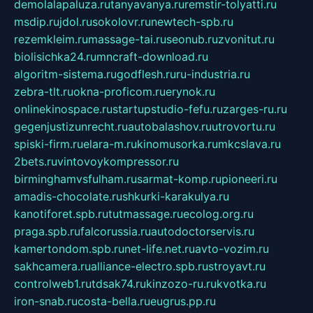
demolalapaluza.ru
tanyavanya.ru
remstir-tolyatti.ru
msdip.ru
jdol.ru
sokolovr.ru
newtech-spb.ru
rezemkleim.ru
massage-tai.ru
seonub.ru
zvonitut.ru
biolisichka24.ru
mncraft-download.ru
algoritm-sistema.ru
godflesh.ru
ru-industria.ru
zebra-tlt.ru
okna-proficom.ru
erynok.ru
onlinekinospace.ru
startupstudio-fefu.ru
zarges-ru.ru
gegenjustizunrecht.ru
autobalashov.ru
utrovortu.ru
spiski-firm.ru
elara-m.ru
kinomusorka.ru
mkcslava.ru
2bets.ru
vintovoykompressor.ru
birminghamvsfulham.ru
sarmat-komp.ru
pioneeri.ru
amadis-chocolate.ru
shkurki-karakulya.ru
kanotiforet.spb.ru
tutmassage.ru
ecolog.org.ru
praga.spb.ru
falcorussia.ru
autodoctorservis.ru
kamertondom.spb.ru
net-life.net.ru
avto-vozim.ru
sakhcamera.ru
alliance-electro.spb.ru
stroyavt.ru
controlweb1.ru
tdsak74.ru
kinzozo-ru.ru
kvotka.ru
iron-snab.ru
costa-bella.ru
eugrus.pp.ru