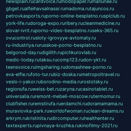
newsplain.ru
cardvoice.ru
modopaper.ru
manunae.ru
gbget.ru
alfeihavsalnassr.ru
madoma.ru
tajuncos.ru
petrovkasports.ru
porno-online-besplatno.ru
splclub.ru
york-life.ru
doroga-expo.ru
ribery.ru
cleanmedicine.ru
slovar-ivrit.ru
porno-video-besplatno.ru
seks-365.ru
ovucontrol.ru
sloty-igrovyye-avtomaty.ru
ru-industriya.ru
russkoe-porno-besplatno.ru
belgorod-day.ru
digilith.ru
pichkurovlab.ru
medic-today.ru
taksu.ru
comp123.ru
don-ykt.ru
teensvoice.ru
imgsharing.ru
domashnee-porno.ru
eva-elfie.ru
foto-tur.ru
biz-doska.ru
metropoltravel.ru
veslo-i-yakor.ru
borodino-media.ru
rostotsky.ru
regionufa.ru
weiss-bet.ru
zaryna.ru
casinotablet.ru
universalia.ru
remont-mebeli-moscow.ru
termomur.ru
clubfisher.ru
remstirufa.ru
erdamchi.ru
doramamama.ru
muraviovka-park.ru
worldofwoman.ru
clean-dreams.ru
arkrym.ru
kristinita.ru
dircomputer.ru
healthenter.ru
textexperts.ru
pivnaya-kruzhka.ru
kinofilmy-2021.ru