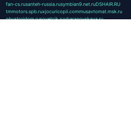
fan-cs.ru
santeh-russia.ru
symbian9.net.ru
DSHAIR.RU
tmmotors.spb.ru
xjocuricopii.com
musavtomat.msk.ru
obustrojdom.ru
sovetcik.ru
ybaranovskaya.ru
ppknews.ru
cult-alshei.ru
JAPANRUSSIA.RU
proekciyamebel.ru
imper-finans.ru
rim.org.ru
glamourai.ru
brassminus.ru
zabor-pro.ru
ftn.pp.ru
dorogoe58.ru
laimengpacker.ru
kuzova-zapchasti.ru
sageerp.ru
taxodrom.ru
dsrazvitie.ru
hardcity.net.ru
ratinghomegames.ru
topservice25.ru
gubernyan.ru
gtglasslined.ru
ii4.ru
tssport.spb.ru
andorra24.com
blackwallstreet.ru
oboimos.ru
optim-doors.com.ru
ikuch.ru
nycr.org.ru
npa21.ru
vremya-ch.spb.ru
desert000.ru
ivtorgi.ru
ifiori.ru
catalog-statei.ru
dcv.org.ru
spetsmaster174.ru
ipkameryhiseeu.ru
dum26.ru
ruspol.spb.ru
fr-opendp.ru
kam-solnyshko.ru
cheyenne-arapaho.ru
sevzapmetal.spb.ru
ted-lapidus.spb.ru
parasite-eliminator.ru
sigma-complete.ru
modernworld.ru
dama-moda.ru