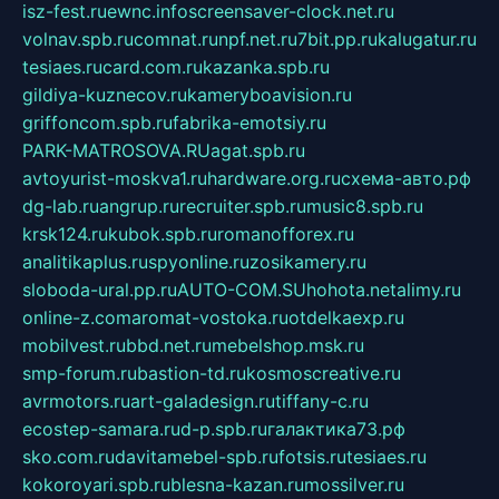
isz-fest.ru
ewnc.info
screensaver-clock.net.ru
volnav.spb.ru
comnat.ru
npf.net.ru
7bit.pp.ru
kalugatur.ru
tesiaes.ru
card.com.ru
kazanka.spb.ru
gildiya-kuznecov.ru
kameryboavision.ru
griffoncom.spb.ru
fabrika-emotsiy.ru
PARK-MATROSOVA.RU
agat.spb.ru
avtoyurist-moskva1.ru
hardware.org.ru
схема-авто.рф
dg-lab.ru
angrup.ru
recruiter.spb.ru
music8.spb.ru
krsk124.ru
kubok.spb.ru
romanofforex.ru
analitikaplus.ru
spyonline.ru
zosikamery.ru
sloboda-ural.pp.ru
AUTO-COM.SU
hohota.net
alimy.ru
online-z.com
aromat-vostoka.ru
otdelkaexp.ru
mobilvest.ru
bbd.net.ru
mebelshop.msk.ru
smp-forum.ru
bastion-td.ru
kosmoscreative.ru
avrmotors.ru
art-galadesign.ru
tiffany-c.ru
ecostep-samara.ru
d-p.spb.ru
галактика73.рф
sko.com.ru
davitamebel-spb.ru
fotsis.ru
tesiaes.ru
kokoroyari.spb.ru
blesna-kazan.ru
mossilver.ru