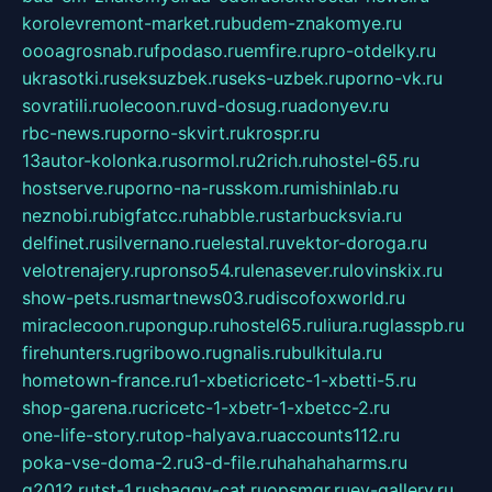
korolevremont-market.ru
budem-znakomye.ru
oooagrosnab.ru
fpodaso.ru
emfire.ru
pro-otdelky.ru
ukrasotki.ru
seksuzbek.ru
seks-uzbek.ru
porno-vk.ru
sovratili.ru
olecoon.ru
vd-dosug.ru
adonyev.ru
rbc-news.ru
porno-skvirt.ru
krospr.ru
13autor-kolonka.ru
sormol.ru
2rich.ru
hostel-65.ru
hostserve.ru
porno-na-russkom.ru
mishinlab.ru
neznobi.ru
bigfatcc.ru
habble.ru
starbucksvia.ru
delfinet.ru
silvernano.ru
elestal.ru
vektor-doroga.ru
velotrenajery.ru
pronso54.ru
lenasever.ru
lovinskix.ru
show-pets.ru
smartnews03.ru
discofoxworld.ru
miraclecoon.ru
pongup.ru
hostel65.ru
liura.ru
glasspb.ru
firehunters.ru
gribowo.ru
gnalis.ru
bulkitula.ru
hometown-france.ru
1-xbeticricetc-1-xbetti-5.ru
shop-garena.ru
cricetc-1-xbetr-1-xbetcc-2.ru
one-life-story.ru
top-halyava.ru
accounts112.ru
poka-vse-doma-2.ru
3-d-file.ru
hahahaharms.ru
g2012.ru
tst-1.ru
shaggy-cat.ru
opsmgr.ru
ev-gallery.ru