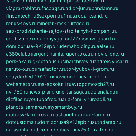
3-sex-porn.ru
ban-damn.ru
purse-factory.ru
viagra-tablet.ru
fasbags.ru
adler-jun.ru
bandamn.ru
fincontech.ru
3sexporn.ru
1mus.ru
darksand.ru
rebus-toys.ru
minelab-msk.ru
rtdco.ru
seo-prodvizhenie-sajtov-stroitelnyh-kompanij.ru
card-voice.ru
rulonnyygazon177.ru
snow-guard.ru
domizbrusa-9x12spb.ru
demaholding.ru
aalse.ru
a380club.ru
argentinamia.ru
perkoka.ru
movie-one.ru
perk-oka.ru
g-octopus.ru
sibarchives.ru
andreislyusar.ru
naruto-x.ru
pursefactory.ru
tor-lyubov-i-grom.ru
spayderhed-2022.ru
movieone.ru
evro-dez.ru
webamator.ru
ma-absolut1.ru
avtopomosch27.ru
nv-750.ru
news-plain.ru
nertansaga.ru
delanalad.ru
dizfiles.ru
youtubefree.ru
aria-family.ru
roadli.ru
planeta-samara.ru
mysmartbuy.ru
matrasy-kemerovo.ru
ashanet.ru
trade-farm.ru
dotcustoms.ru
domizbrusa9x12spb.ru
autodamp.ru
narasimha.ru
djcommodities.ru
nv750.ru
x-ton.ru