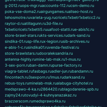
g-2012.ru
ops-mgr.ru
accounts-112.ru
csm-demo.ru
poka-vse-doma2.ru
airgungames.ru
allseo-host.ru
tehosmotre.ru
varieta-yug.ru
cricetc1xbetr1xbetcc2.ru
raytor-d.ru
atillagunn.ru
3d-file.ru
1xbeticricetc1xbetti5.ru
uafoot-statti.ru
e-abis1c.ru
store-brawl-stars.ru
kts-services.ru
dark-sand.ru
sindika-01.ru
sp-life.ru
x-legion.ru
sib-archives.ru
e-abis-1-c.ru
sindika01.ru
venda-festival.ru
store-brawlstars.ru
dooraleksandria.ru
antenna-highly.ru
mine-lab-msk.ru
1-mus.ru
3-sex-porn.ru
ban-damn.ru
purse-factory.ru
viagra-tablet.ru
fasbags.ru
adler-jun.ru
bandamn.ru
fincontech.ru
3sexporn.ru
1mus.ru
darksand.ru
rebus-toys.ru
minelab-msk.ru
alabuga-cityhotel.ru
medsprawo-4-ka.ru
2864420.ru
blagodarenie-spb.ru
zajmy24.ru
tovudyi-4-kuhnyanazakaz.ru
brazzerscom.ru
medsprawo4ka.ru