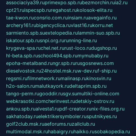
associaciya39.ru
primexpo.spb.ru
bezmorchin.ru
ia2.ru
cpt21.ru
ispecspb.ru
regahost.ru
kolosok-elita.ru
tae-kwon.ru
consrio.com.ru
insiam.ru
avegainfo.ru
archery161.ru
bigencyclica.ru
vlast16.ru
korru.net
sarmiento.spb.su
extelopedia.ru
lammin-suo.spb.ru
iskatour.spb.ru
snpi.org.ru
running-line.ru
krygeva-spa.ru
chel.net.ru
rust-loco.ru
dugshop.ru
hl-beta.spb.ru
school494.spb.ru
mymubaby.ru
epoha-metalband.ru
ngr.spb.ru
rusgosnews.com
dieselvostok.ru
24hostel.msk.ru
w-dev.ru
f-ship.ru
regsmi.ru
filmnetwork.ru
malinasp.ru
kinosvin.ru
h2o-salon.ru
malutkayork.ru
deltaprim.spb.ru
tango-perm.ru
gooddir.ru
sgv.su
multiki-online.com
webkrasotki.com
cherinvest.ru
detskiy-ostrov.ru
ankou.spb.ru
alvesta1.ru
pdf-creator.ru
nix-files.org.ru
sakhatoday.ru
elektrikersymboler.ru
sputnikyes.ru
golf2club.msk.ru
aeforums.ru
zallclub.ru
multimodal.msk.ru
habaigry.ru
haikko.ru
sobakopedia.ru