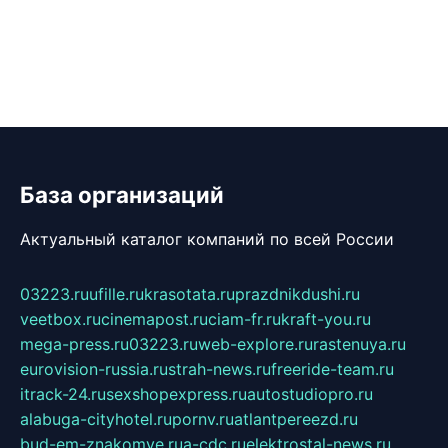
База организаций
Актуальный каталог компаний по всей России
03223.ru
ufille.ru
krasotata.ru
prazdnikdushi.ru
veetbox.ru
cinemapost.ru
ciam-fr.ru
kraft-you.ru
mega-press.ru
03223.ru
web-explore.ru
rastenuya.ru
eurovision-russia.ru
strah-news.ru
freeride-team.ru
itrack-24.ru
sexshopexpress.ru
autostudiopro.ru
alabuga-cityhotel.ru
pornv.ru
atlantpereezd.ru
bud-em-znakomye.ru
a-cdc.ru
elektrostal-news.ru