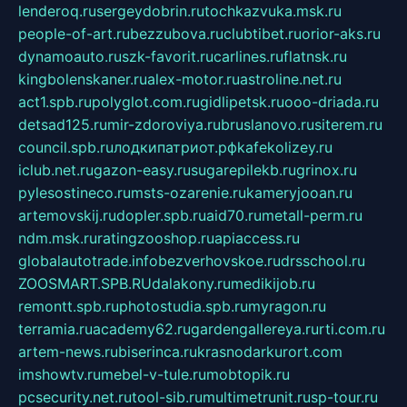
lenderoq.ru
sergeydobrin.ru
tochkazvuka.msk.ru
people-of-art.ru
bezzubova.ru
clubtibet.ru
orior-aks.ru
dynamoauto.ru
szk-favorit.ru
carlines.ru
flatnsk.ru
kingbolenskaner.ru
alex-motor.ru
astroline.net.ru
act1.spb.ru
polyglot.com.ru
gidlipetsk.ru
ooo-driada.ru
detsad125.ru
mir-zdoroviya.ru
bruslanovo.ru
siterem.ru
council.spb.ru
лодкипатриот.рф
kafekolizey.ru
iclub.net.ru
gazon-easy.ru
sugarepilekb.ru
grinox.ru
pylesostineco.ru
msts-ozarenie.ru
kameryjooan.ru
artemovskij.ru
dopler.spb.ru
aid70.ru
metall-perm.ru
ndm.msk.ru
ratingzooshop.ru
apiaccess.ru
globalautotrade.info
bezverhovskoe.ru
drsschool.ru
ZOOSMART.SPB.RU
dalakony.ru
medikijob.ru
remontt.spb.ru
photostudia.spb.ru
myragon.ru
terramia.ru
academy62.ru
gardengallereya.ru
rti.com.ru
artem-news.ru
biserinca.ru
krasnodarkurort.com
imshowtv.ru
mebel-v-tule.ru
mobtopik.ru
pcsecurity.net.ru
tool-sib.ru
multimetrunit.ru
sp-tour.ru