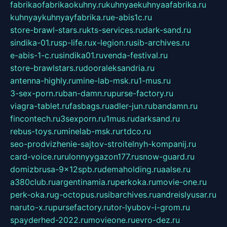
fabrikaofabrikaokuhny.ru
kuhnyaekuhnyaafabrika.ru
kuhnyaykuhnyayfabrika.ru
e-abis1c.ru
store-brawl-stars.ru
kts-services.ru
dark-sand.ru
sindika-01.ru
sp-life.ru
x-legion.ru
sib-archives.ru
e-abis-1-c.ru
sindika01.ru
venda-festival.ru
store-brawlstars.ru
dooraleksandria.ru
antenna-highly.ru
mine-lab-msk.ru
1-mus.ru
3-sex-porn.ru
ban-damn.ru
purse-factory.ru
viagra-tablet.ru
fasbags.ru
adler-jun.ru
bandamn.ru
fincontech.ru
3sexporn.ru
1mus.ru
darksand.ru
rebus-toys.ru
minelab-msk.ru
rtdco.ru
seo-prodvizhenie-sajtov-stroitelnyh-kompanij.ru
card-voice.ru
rulonnyygazon177.ru
snow-guard.ru
domizbrusa-9x12spb.ru
demaholding.ru
aalse.ru
a380club.ru
argentinamia.ru
perkoka.ru
movie-one.ru
perk-oka.ru
g-octopus.ru
sibarchives.ru
andreislyusar.ru
naruto-x.ru
pursefactory.ru
tor-lyubov-i-grom.ru
spayderhed-2022.ru
movieone.ru
evro-dez.ru