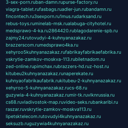
3-sex-porn.ru
ban-damn.ru
purse-factory.ru
viagra-tablet.ru
fasbags.ru
adler-jun.ru
bandamn.ru
fincontech.ru
3sexporn.ru
1mus.ru
darksand.ru
rebus-toys.ru
minelab-msk.ru
alabuga-cityhotel.ru
medsprawo-4-ka.ru
2864420.ru
blagodarenie-spb.ru
zajmy24.ru
tovudyi-4-kuhnyanazakaz.ru
brazzerscom.ru
medsprawo4ka.ru
xehyroo5kuhnyanazakaz.ru
fabrikayfabrikaefabrika.ru
vskrytie-zamkov-moskva-113.ru
biletnadom.ru
zed-online.ru
pimchax.ru
brazzers-hd.ru
z-host.ru
kitubeu2kuhnyanazakaz.ru
naperekate.ru
kuhnyaofabrikaufabrik.ru
kitubeu-2-kuhnyanazakaz.ru
xehyroo-5-kuhnyanazakaz.ru
cs-68.ru
guzywia-4-kuhnyanazakaz.ru
mir-tk.ru
vlknrussia.ru
cs68.ru
vladivostok-map.ru
video-seks.ru
bankaribi.ru
raszar.ru
vskrytie-zamkov-moskva113.ru
lipetsktelecom.ru
tovudyi4kuhnyanazakaz.ru
seksuzb.ru
guzywia4kuhnyanazakaz.ru