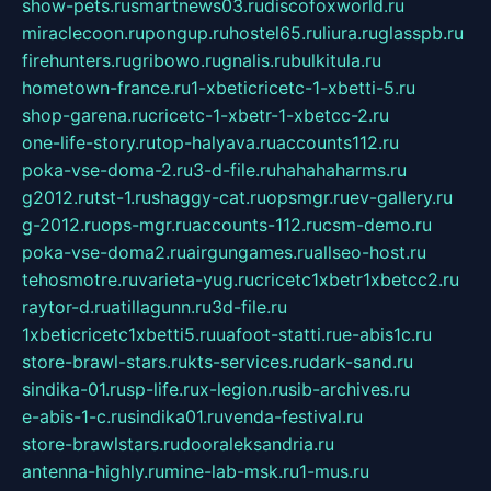
show-pets.ru
smartnews03.ru
discofoxworld.ru
miraclecoon.ru
pongup.ru
hostel65.ru
liura.ru
glasspb.ru
firehunters.ru
gribowo.ru
gnalis.ru
bulkitula.ru
hometown-france.ru
1-xbeticricetc-1-xbetti-5.ru
shop-garena.ru
cricetc-1-xbetr-1-xbetcc-2.ru
one-life-story.ru
top-halyava.ru
accounts112.ru
poka-vse-doma-2.ru
3-d-file.ru
hahahaharms.ru
g2012.ru
tst-1.ru
shaggy-cat.ru
opsmgr.ru
ev-gallery.ru
g-2012.ru
ops-mgr.ru
accounts-112.ru
csm-demo.ru
poka-vse-doma2.ru
airgungames.ru
allseo-host.ru
tehosmotre.ru
varieta-yug.ru
cricetc1xbetr1xbetcc2.ru
raytor-d.ru
atillagunn.ru
3d-file.ru
1xbeticricetc1xbetti5.ru
uafoot-statti.ru
e-abis1c.ru
store-brawl-stars.ru
kts-services.ru
dark-sand.ru
sindika-01.ru
sp-life.ru
x-legion.ru
sib-archives.ru
e-abis-1-c.ru
sindika01.ru
venda-festival.ru
store-brawlstars.ru
dooraleksandria.ru
antenna-highly.ru
mine-lab-msk.ru
1-mus.ru