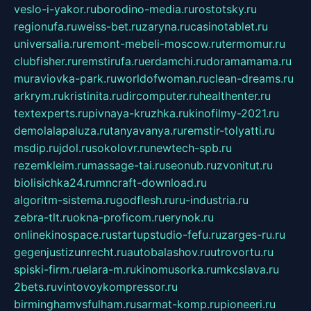
veslo-i-yakor.ru
borodino-media.ru
rostotsky.ru
regionufa.ru
weiss-bet.ru
zaryna.ru
casinotablet.ru
universalia.ru
remont-mebeli-moscow.ru
termomur.ru
clubfisher.ru
remstirufa.ru
erdamchi.ru
doramamama.ru
muraviovka-park.ru
worldofwoman.ru
clean-dreams.ru
arkrym.ru
kristinita.ru
dircomputer.ru
healthenter.ru
textexperts.ru
pivnaya-kruzhka.ru
kinofilmy-2021.ru
demolalapaluza.ru
tanyavanya.ru
remstir-tolyatti.ru
msdip.ru
jdol.ru
sokolovr.ru
newtech-spb.ru
rezemkleim.ru
massage-tai.ru
seonub.ru
zvonitut.ru
biolisichka24.ru
mncraft-download.ru
algoritm-sistema.ru
godflesh.ru
ru-industria.ru
zebra-tlt.ru
okna-proficom.ru
erynok.ru
onlinekinospace.ru
startupstudio-fefu.ru
zarges-ru.ru
gegenjustizunrecht.ru
autobalashov.ru
utrovortu.ru
spiski-firm.ru
elara-m.ru
kinomusorka.ru
mkcslava.ru
2bets.ru
vintovoykompressor.ru
birminghamvsfulham.ru
sarmat-komp.ru
pioneeri.ru