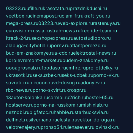
03223.ru
ufille.ru
krasotata.ru
prazdnikdushi.ru
veetbox.ru
cinemapost.ru
ciam-fr.ru
kraft-you.ru
mega-press.ru
03223.ru
web-explore.ru
rastenuya.ru
eurovision-russia.ru
strah-news.ru
freeride-team.ru
itrack-24.ru
sexshopexpress.ru
autostudiopro.ru
alabuga-cityhotel.ru
pornv.ru
atlantpereezd.ru
bud-em-znakomye.ru
a-cdc.ru
elektrostal-news.ru
korolevremont-market.ru
budem-znakomye.ru
oooagrosnab.ru
fpodaso.ru
emfire.ru
pro-otdelky.ru
ukrasotki.ru
seksuzbek.ru
seks-uzbek.ru
porno-vk.ru
sovratili.ru
olecoon.ru
vd-dosug.ru
adonyev.ru
rbc-news.ru
porno-skvirt.ru
krospr.ru
13autor-kolonka.ru
sormol.ru
2rich.ru
hostel-65.ru
hostserve.ru
porno-na-russkom.ru
mishinlab.ru
neznobi.ru
bigfatcc.ru
habble.ru
starbucksvia.ru
delfinet.ru
silvernano.ru
elestal.ru
vektor-doroga.ru
velotrenajery.ru
pronso54.ru
lenasever.ru
lovinskix.ru