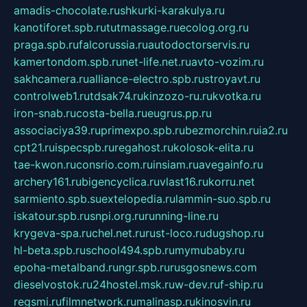
amadis-chocolate.ru
shkurki-karakulya.ru
kanotiforet.spb.ru
tutmassage.ru
ecolog.org.ru
praga.spb.ru
falcorussia.ru
autodoctorservis.ru
kamertondom.spb.ru
net-life.net.ru
avto-vozim.ru
sakhcamera.ru
alliance-electro.spb.ru
stroyavt.ru
controlweb1.ru
tdsak74.ru
kinzozo-ru.ru
kvotka.ru
iron-snab.ru
costa-bella.ru
eugrus.pp.ru
associaciya39.ru
primexpo.spb.ru
bezmorchin.ru
ia2.ru
cpt21.ru
ispecspb.ru
regahost.ru
kolosok-elita.ru
tae-kwon.ru
consrio.com.ru
insiam.ru
avegainfo.ru
archery161.ru
bigencyclica.ru
vlast16.ru
korru.net
sarmiento.spb.su
extelopedia.ru
lammin-suo.spb.ru
iskatour.spb.ru
snpi.org.ru
running-line.ru
krygeva-spa.ru
chel.net.ru
rust-loco.ru
dugshop.ru
hl-beta.spb.ru
school494.spb.ru
mymubaby.ru
epoha-metalband.ru
ngr.spb.ru
rusgosnews.com
dieselvostok.ru
24hostel.msk.ru
w-dev.ru
f-ship.ru
regsmi.ru
filmnetwork.ru
malinasp.ru
kinosvin.ru