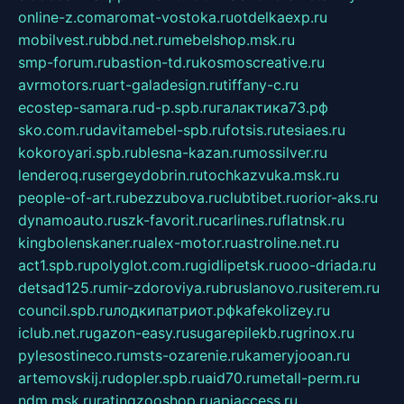
online-z.com
aromat-vostoka.ru
otdelkaexp.ru
mobilvest.ru
bbd.net.ru
mebelshop.msk.ru
smp-forum.ru
bastion-td.ru
kosmoscreative.ru
avrmotors.ru
art-galadesign.ru
tiffany-c.ru
ecostep-samara.ru
d-p.spb.ru
галактика73.рф
sko.com.ru
davitamebel-spb.ru
fotsis.ru
tesiaes.ru
kokoroyari.spb.ru
blesna-kazan.ru
mossilver.ru
lenderoq.ru
sergeydobrin.ru
tochkazvuka.msk.ru
people-of-art.ru
bezzubova.ru
clubtibet.ru
orior-aks.ru
dynamoauto.ru
szk-favorit.ru
carlines.ru
flatnsk.ru
kingbolenskaner.ru
alex-motor.ru
astroline.net.ru
act1.spb.ru
polyglot.com.ru
gidlipetsk.ru
ooo-driada.ru
detsad125.ru
mir-zdoroviya.ru
bruslanovo.ru
siterem.ru
council.spb.ru
лодкипатриот.рф
kafekolizey.ru
iclub.net.ru
gazon-easy.ru
sugarepilekb.ru
grinox.ru
pylesostineco.ru
msts-ozarenie.ru
kameryjooan.ru
artemovskij.ru
dopler.spb.ru
aid70.ru
metall-perm.ru
ndm.msk.ru
ratingzooshop.ru
apiaccess.ru