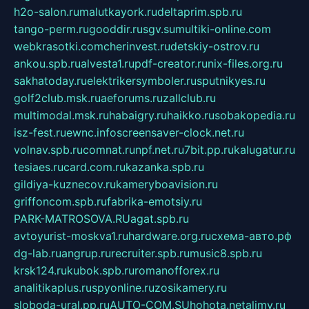
h2o-salon.ru
malutkayork.ru
deltaprim.spb.ru
tango-perm.ru
gooddir.ru
sgv.su
multiki-online.com
webkrasotki.com
cherinvest.ru
detskiy-ostrov.ru
ankou.spb.ru
alvesta1.ru
pdf-creator.ru
nix-files.org.ru
sakhatoday.ru
elektrikersymboler.ru
sputnikyes.ru
golf2club.msk.ru
aeforums.ru
zallclub.ru
multimodal.msk.ru
habaigry.ru
haikko.ru
sobakopedia.ru
isz-fest.ru
ewnc.info
screensaver-clock.net.ru
volnav.spb.ru
comnat.ru
npf.net.ru
7bit.pp.ru
kalugatur.ru
tesiaes.ru
card.com.ru
kazanka.spb.ru
gildiya-kuznecov.ru
kameryboavision.ru
griffoncom.spb.ru
fabrika-emotsiy.ru
PARK-MATROSOVA.RU
agat.spb.ru
avtoyurist-moskva1.ru
hardware.org.ru
схема-авто.рф
dg-lab.ru
angrup.ru
recruiter.spb.ru
music8.spb.ru
krsk124.ru
kubok.spb.ru
romanofforex.ru
analitikaplus.ru
spyonline.ru
zosikamery.ru
sloboda-ural.pp.ru
AUTO-COM.SU
hohota.net
alimy.ru