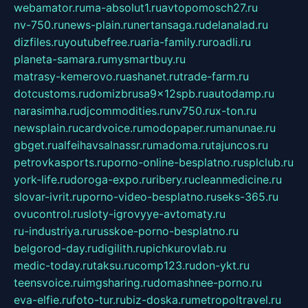
webamator.ru
ma-absolut1.ru
avtopomosch27.ru
nv-750.ru
news-plain.ru
nertansaga.ru
delanalad.ru
dizfiles.ru
youtubefree.ru
aria-family.ru
roadli.ru
planeta-samara.ru
mysmartbuy.ru
matrasy-kemerovo.ru
ashanet.ru
trade-farm.ru
dotcustoms.ru
domizbrusa9x12spb.ru
autodamp.ru
narasimha.ru
djcommodities.ru
nv750.ru
x-ton.ru
newsplain.ru
cardvoice.ru
modopaper.ru
manunae.ru
gbget.ru
alfeihavsalnassr.ru
madoma.ru
tajuncos.ru
petrovkasports.ru
porno-online-besplatno.ru
splclub.ru
york-life.ru
doroga-expo.ru
ribery.ru
cleanmedicine.ru
slovar-ivrit.ru
porno-video-besplatno.ru
seks-365.ru
ovucontrol.ru
sloty-igrovyye-avtomaty.ru
ru-industriya.ru
russkoe-porno-besplatno.ru
belgorod-day.ru
digilith.ru
pichkurovlab.ru
medic-today.ru
taksu.ru
comp123.ru
don-ykt.ru
teensvoice.ru
imgsharing.ru
domashnee-porno.ru
eva-elfie.ru
foto-tur.ru
biz-doska.ru
metropoltravel.ru