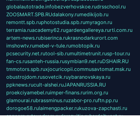
globalautotrade.info
bezverhovskoe.ru
drsschool.ru
ZOOSMART.SPB.RU
dalakony.ru
medikijob.ru
remontt.spb.ru
photostudia.spb.ru
myragon.ru
terramia.ru
academy62.ru
gardengallereya.ru
rti.com.ru
artem-news.ru
biserinca.ru
krasnodarkurort.com
imshowtv.ru
mebel-v-tule.ru
mobtopik.ru
pcsecurity.net.ru
tool-sib.ru
multimetrunit.ru
sp-tour.ru
fan-cs.ru
santeh-russia.ru
symbian9.net.ru
DSHAIR.RU
tmmotors.spb.ru
xjocuricopii.com
musavtomat.msk.ru
obustrojdom.ru
sovetcik.ru
ybaranovskaya.ru
ppknews.ru
cult-alshei.ru
JAPANRUSSIA.RU
proekciyamebel.ru
imper-finans.ru
rim.org.ru
glamourai.ru
brassminus.ru
zabor-pro.ru
ftn.pp.ru
dorogoe58.ru
laimengpacker.ru
kuzova-zapchasti.ru
sageerp.ru
taxodrom.ru
dsrazvitie.ru
hardcity.net.ru
ratinghomegames.ru
topservice25.ru
gubernyan.ru
gtglasslined.ru
ii4.ru
tssport.spb.ru
andorra24.com
blackwallstreet.ru
oboimos.ru
optim-doors.com.ru