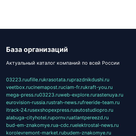
База организаций
Актуальный каталог компаний по всей России
03223.ru
ufille.ru
krasotata.ru
prazdnikdushi.ru
veetbox.ru
cinemapost.ru
ciam-fr.ru
kraft-you.ru
mega-press.ru
03223.ru
web-explore.ru
rastenuya.ru
eurovision-russia.ru
strah-news.ru
freeride-team.ru
itrack-24.ru
sexshopexpress.ru
autostudiopro.ru
alabuga-cityhotel.ru
pornv.ru
atlantpereezd.ru
bud-em-znakomye.ru
a-cdc.ru
elektrostal-news.ru
korolevremont-market.ru
budem-znakomye.ru