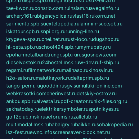
cpt21.ru
ispecspb.ru
regahost.ru
kolosok-elita.ru
tae-kwon.ru
consrio.com.ru
insiam.ru
avegainfo.ru
archery161.ru
bigencyclica.ru
vlast16.ru
korru.net
sarmiento.spb.su
extelopedia.ru
lammin-suo.spb.ru
iskatour.spb.ru
snpi.org.ru
running-line.ru
krygeva-spa.ru
chel.net.ru
rust-loco.ru
dugshop.ru
hl-beta.spb.ru
school494.spb.ru
mymubaby.ru
epoha-metalband.ru
ngr.spb.ru
rusgosnews.com
dieselvostok.ru
24hostel.msk.ru
w-dev.ru
f-ship.ru
regsmi.ru
filmnetwork.ru
malinasp.ru
kinosvin.ru
h2o-salon.ru
malutkayork.ru
deltaprim.spb.ru
tango-perm.ru
gooddir.ru
sgv.su
multiki-online.com
webkrasotki.com
cherinvest.ru
detskiy-ostrov.ru
ankou.spb.ru
alvesta1.ru
pdf-creator.ru
nix-files.org.ru
sakhatoday.ru
elektrikersymboler.ru
sputnikyes.ru
golf2club.msk.ru
aeforums.ru
zallclub.ru
multimodal.msk.ru
habaigry.ru
haikko.ru
sobakopedia.ru
isz-fest.ru
ewnc.info
screensaver-clock.net.ru