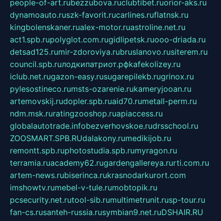
people-of-art.ru
bezzubova.ru
clubtibet.ru
orior-aks.ru
dynamoauto.ru
szk-favorit.ru
carlines.ru
flatnsk.ru
kingbolenskaner.ru
alex-motor.ru
astroline.net.ru
act1.spb.ru
polyglot.com.ru
gidlipetsk.ru
ooo-driada.ru
detsad125.ru
mir-zdoroviya.ru
bruslanovo.ru
siterem.ru
council.spb.ru
лодкипатриот.рф
kafekolizey.ru
iclub.net.ru
gazon-easy.ru
sugarepilekb.ru
grinox.ru
pylesostineco.ru
msts-ozarenie.ru
kameryjooan.ru
artemovskij.ru
dopler.spb.ru
aid70.ru
metall-perm.ru
ndm.msk.ru
ratingzooshop.ru
apiaccess.ru
globalautotrade.info
bezverhovskoe.ru
drsschool.ru
ZOOSMART.SPB.RU
dalakony.ru
medikijob.ru
remontt.spb.ru
photostudia.spb.ru
myragon.ru
terramia.ru
academy62.ru
gardengallereya.ru
rti.com.ru
artem-news.ru
biserinca.ru
krasnodarkurort.com
imshowtv.ru
mebel-v-tule.ru
mobtopik.ru
pcsecurity.net.ru
tool-sib.ru
multimetrunit.ru
sp-tour.ru
fan-cs.ru
santeh-russia.ru
symbian9.net.ru
DSHAIR.RU