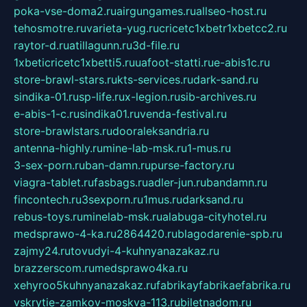
poka-vse-doma2.ru
airgungames.ru
allseo-host.ru
tehosmotre.ru
varieta-yug.ru
cricetc1xbetr1xbetcc2.ru
raytor-d.ru
atillagunn.ru
3d-file.ru
1xbeticricetc1xbetti5.ru
uafoot-statti.ru
e-abis1c.ru
store-brawl-stars.ru
kts-services.ru
dark-sand.ru
sindika-01.ru
sp-life.ru
x-legion.ru
sib-archives.ru
e-abis-1-c.ru
sindika01.ru
venda-festival.ru
store-brawlstars.ru
dooraleksandria.ru
antenna-highly.ru
mine-lab-msk.ru
1-mus.ru
3-sex-porn.ru
ban-damn.ru
purse-factory.ru
viagra-tablet.ru
fasbags.ru
adler-jun.ru
bandamn.ru
fincontech.ru
3sexporn.ru
1mus.ru
darksand.ru
rebus-toys.ru
minelab-msk.ru
alabuga-cityhotel.ru
medsprawo-4-ka.ru
2864420.ru
blagodarenie-spb.ru
zajmy24.ru
tovudyi-4-kuhnyanazakaz.ru
brazzerscom.ru
medsprawo4ka.ru
xehyroo5kuhnyanazakaz.ru
fabrikayfabrikaefabrika.ru
vskrytie-zamkov-moskva-113.ru
biletnadom.ru