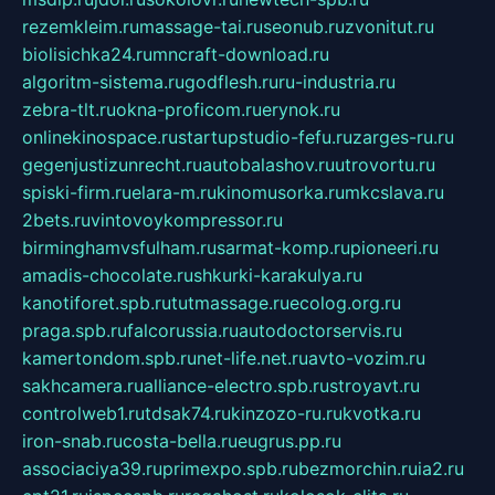
rezemkleim.ru
massage-tai.ru
seonub.ru
zvonitut.ru
biolisichka24.ru
mncraft-download.ru
algoritm-sistema.ru
godflesh.ru
ru-industria.ru
zebra-tlt.ru
okna-proficom.ru
erynok.ru
onlinekinospace.ru
startupstudio-fefu.ru
zarges-ru.ru
gegenjustizunrecht.ru
autobalashov.ru
utrovortu.ru
spiski-firm.ru
elara-m.ru
kinomusorka.ru
mkcslava.ru
2bets.ru
vintovoykompressor.ru
birminghamvsfulham.ru
sarmat-komp.ru
pioneeri.ru
amadis-chocolate.ru
shkurki-karakulya.ru
kanotiforet.spb.ru
tutmassage.ru
ecolog.org.ru
praga.spb.ru
falcorussia.ru
autodoctorservis.ru
kamertondom.spb.ru
net-life.net.ru
avto-vozim.ru
sakhcamera.ru
alliance-electro.spb.ru
stroyavt.ru
controlweb1.ru
tdsak74.ru
kinzozo-ru.ru
kvotka.ru
iron-snab.ru
costa-bella.ru
eugrus.pp.ru
associaciya39.ru
primexpo.spb.ru
bezmorchin.ru
ia2.ru