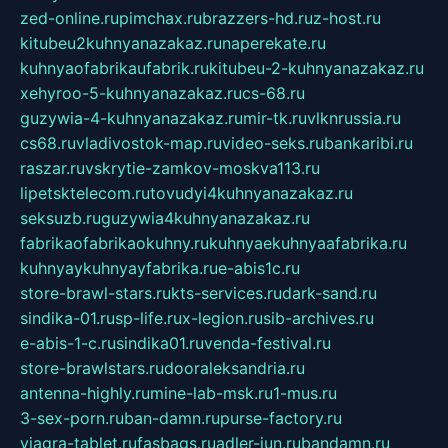
zed-online.ru
pimchax.ru
brazzers-hd.ru
z-host.ru
kitubeu2kuhnyanazakaz.ru
naperekate.ru
kuhnyaofabrikaufabrik.ru
kitubeu-2-kuhnyanazakaz.ru
xehyroo-5-kuhnyanazakaz.ru
cs-68.ru
guzywia-4-kuhnyanazakaz.ru
mir-tk.ru
vlknrussia.ru
cs68.ru
vladivostok-map.ru
video-seks.ru
bankaribi.ru
raszar.ru
vskrytie-zamkov-moskva113.ru
lipetsktelecom.ru
tovudyi4kuhnyanazakaz.ru
seksuzb.ru
guzywia4kuhnyanazakaz.ru
fabrikaofabrikaokuhny.ru
kuhnyaekuhnyaafabrika.ru
kuhnyaykuhnyayfabrika.ru
e-abis1c.ru
store-brawl-stars.ru
kts-services.ru
dark-sand.ru
sindika-01.ru
sp-life.ru
x-legion.ru
sib-archives.ru
e-abis-1-c.ru
sindika01.ru
venda-festival.ru
store-brawlstars.ru
dooraleksandria.ru
antenna-highly.ru
mine-lab-msk.ru
1-mus.ru
3-sex-porn.ru
ban-damn.ru
purse-factory.ru
viagra-tablet.ru
fasbags.ru
adler-jun.ru
bandamn.ru