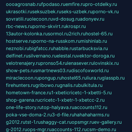
oooagrosnab.ru
fpodaso.ru
emfire.ru
pro-otdelky.ru
ukrasotki.ru
seksuzbek.ru
seks-uzbek.ru
porno-vk.ru
sovratili.ru
olecoon.ru
vd-dosug.ru
adonyev.ru
rbc-news.ru
porno-skvirt.ru
krospr.ru
13autor-kolonka.ru
sormol.ru
2rich.ru
hostel-65.ru
hostserve.ru
porno-na-russkom.ru
mishinlab.ru
neznobi.ru
bigfatcc.ru
habble.ru
starbucksvia.ru
delfinet.ru
silvernano.ru
elestal.ru
vektor-doroga.ru
velotrenajery.ru
pronso54.ru
lenasever.ru
lovinskix.ru
show-pets.ru
smartnews03.ru
discofoxworld.ru
miraclecoon.ru
pongup.ru
hostel65.ru
liura.ru
glasspb.ru
firehunters.ru
gribowo.ru
gnalis.ru
bulkitula.ru
hometown-france.ru
1-xbeticricetc-1-xbetti-5.ru
shop-garena.ru
cricetc-1-xbetr-1-xbetcc-2.ru
one-life-story.ru
top-halyava.ru
accounts112.ru
poka-vse-doma-2.ru
3-d-file.ru
hahahaharms.ru
g2012.ru
tst-1.ru
shaggy-cat.ru
opsmgr.ru
ev-gallery.ru
g-2012.ru
ops-mgr.ru
accounts-112.ru
csm-demo.ru