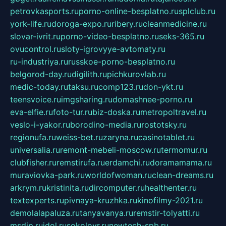
petrovkasports.ru
porno-online-besplatno.ru
splclub.ru
york-life.ru
doroga-expo.ru
ribery.ru
cleanmedicine.ru
slovar-ivrit.ru
porno-video-besplatno.ru
seks-365.ru
ovucontrol.ru
sloty-igrovyye-avtomaty.ru
ru-industriya.ru
russkoe-porno-besplatno.ru
belgorod-day.ru
digilith.ru
pichkurovlab.ru
medic-today.ru
taksu.ru
comp123.ru
don-ykt.ru
teensvoice.ru
imgsharing.ru
domashnee-porno.ru
eva-elfie.ru
foto-tur.ru
biz-doska.ru
metropoltravel.ru
veslo-i-yakor.ru
borodino-media.ru
rostotsky.ru
regionufa.ru
weiss-bet.ru
zaryna.ru
casinotablet.ru
universalia.ru
remont-mebeli-moscow.ru
termomur.ru
clubfisher.ru
remstirufa.ru
erdamchi.ru
doramamama.ru
muraviovka-park.ru
worldofwoman.ru
clean-dreams.ru
arkrym.ru
kristinita.ru
dircomputer.ru
healthenter.ru
textexperts.ru
pivnaya-kruzhka.ru
kinofilmy-2021.ru
demolalapaluza.ru
tanyavanya.ru
remstir-tolyatti.ru
msdip.ru
jdol.ru
sokolovr.ru
newtech-spb.ru