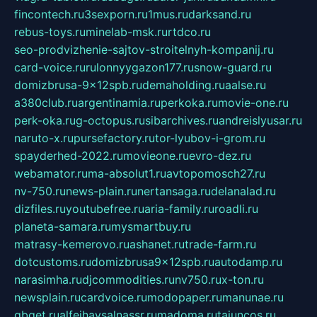
fincontech.ru
3sexporn.ru
1mus.ru
darksand.ru
rebus-toys.ru
minelab-msk.ru
rtdco.ru
seo-prodvizhenie-sajtov-stroitelnyh-kompanij.ru
card-voice.ru
rulonnyygazon177.ru
snow-guard.ru
domizbrusa-9x12spb.ru
demaholding.ru
aalse.ru
a380club.ru
argentinamia.ru
perkoka.ru
movie-one.ru
perk-oka.ru
g-octopus.ru
sibarchives.ru
andreislyusar.ru
naruto-x.ru
pursefactory.ru
tor-lyubov-i-grom.ru
spayderhed-2022.ru
movieone.ru
evro-dez.ru
webamator.ru
ma-absolut1.ru
avtopomosch27.ru
nv-750.ru
news-plain.ru
nertansaga.ru
delanalad.ru
dizfiles.ru
youtubefree.ru
aria-family.ru
roadli.ru
planeta-samara.ru
mysmartbuy.ru
matrasy-kemerovo.ru
ashanet.ru
trade-farm.ru
dotcustoms.ru
domizbrusa9x12spb.ru
autodamp.ru
narasimha.ru
djcommodities.ru
nv750.ru
x-ton.ru
newsplain.ru
cardvoice.ru
modopaper.ru
manunae.ru
gbget.ru
alfeihavsalnassr.ru
madoma.ru
tajuncos.ru