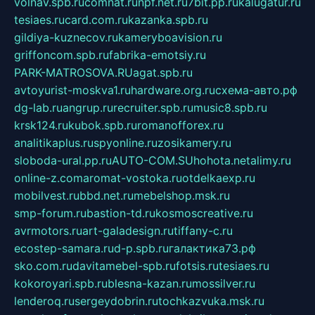
volnav.spb.ru
comnat.ru
npf.net.ru
7bit.pp.ru
kalugatur.ru
tesiaes.ru
card.com.ru
kazanka.spb.ru
gildiya-kuznecov.ru
kameryboavision.ru
griffoncom.spb.ru
fabrika-emotsiy.ru
PARK-MATROSOVA.RU
agat.spb.ru
avtoyurist-moskva1.ru
hardware.org.ru
схема-авто.рф
dg-lab.ru
angrup.ru
recruiter.spb.ru
music8.spb.ru
krsk124.ru
kubok.spb.ru
romanofforex.ru
analitikaplus.ru
spyonline.ru
zosikamery.ru
sloboda-ural.pp.ru
AUTO-COM.SU
hohota.net
alimy.ru
online-z.com
aromat-vostoka.ru
otdelkaexp.ru
mobilvest.ru
bbd.net.ru
mebelshop.msk.ru
smp-forum.ru
bastion-td.ru
kosmoscreative.ru
avrmotors.ru
art-galadesign.ru
tiffany-c.ru
ecostep-samara.ru
d-p.spb.ru
галактика73.рф
sko.com.ru
davitamebel-spb.ru
fotsis.ru
tesiaes.ru
kokoroyari.spb.ru
blesna-kazan.ru
mossilver.ru
lenderoq.ru
sergeydobrin.ru
tochkazvuka.msk.ru