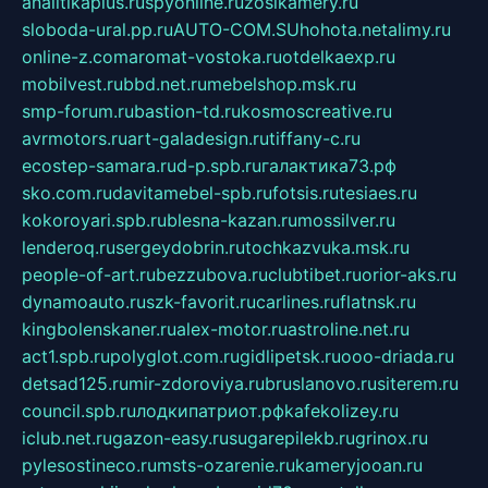
analitikaplus.ru
spyonline.ru
zosikamery.ru
sloboda-ural.pp.ru
AUTO-COM.SU
hohota.net
alimy.ru
online-z.com
aromat-vostoka.ru
otdelkaexp.ru
mobilvest.ru
bbd.net.ru
mebelshop.msk.ru
smp-forum.ru
bastion-td.ru
kosmoscreative.ru
avrmotors.ru
art-galadesign.ru
tiffany-c.ru
ecostep-samara.ru
d-p.spb.ru
галактика73.рф
sko.com.ru
davitamebel-spb.ru
fotsis.ru
tesiaes.ru
kokoroyari.spb.ru
blesna-kazan.ru
mossilver.ru
lenderoq.ru
sergeydobrin.ru
tochkazvuka.msk.ru
people-of-art.ru
bezzubova.ru
clubtibet.ru
orior-aks.ru
dynamoauto.ru
szk-favorit.ru
carlines.ru
flatnsk.ru
kingbolenskaner.ru
alex-motor.ru
astroline.net.ru
act1.spb.ru
polyglot.com.ru
gidlipetsk.ru
ooo-driada.ru
detsad125.ru
mir-zdoroviya.ru
bruslanovo.ru
siterem.ru
council.spb.ru
лодкипатриот.рф
kafekolizey.ru
iclub.net.ru
gazon-easy.ru
sugarepilekb.ru
grinox.ru
pylesostineco.ru
msts-ozarenie.ru
kameryjooan.ru