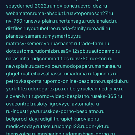
spayderhed-2022.ru
movieone.ru
evro-dez.ru
webamator.ru
ma-absolut1.ru
avtopomosch27.ru
nv-750.ru
news-plain.ru
nertansaga.ru
delanalad.ru
dizfiles.ru
youtubefree.ru
aria-family.ru
roadli.ru
planeta-samara.ru
mysmartbuy.ru
matrasy-kemerovo.ru
ashanet.ru
trade-farm.ru
dotcustoms.ru
domizbrusa9x12spb.ru
autodamp.ru
narasimha.ru
djcommodities.ru
nv750.ru
x-ton.ru
newsplain.ru
cardvoice.ru
modopaper.ru
manunae.ru
gbget.ru
alfeihavsalnassr.ru
madoma.ru
tajuncos.ru
petrovkasports.ru
porno-online-besplatno.ru
splclub.ru
york-life.ru
doroga-expo.ru
ribery.ru
cleanmedicine.ru
slovar-ivrit.ru
porno-video-besplatno.ru
seks-365.ru
ovucontrol.ru
sloty-igrovyye-avtomaty.ru
ru-industriya.ru
russkoe-porno-besplatno.ru
belgorod-day.ru
digilith.ru
pichkurovlab.ru
medic-today.ru
taksu.ru
comp123.ru
don-ykt.ru
teensvoice.ru
imgsharing.ru
domashnee-porno.ru