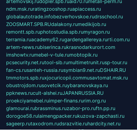
artemovskij.ru
dopler.spb.ru
aid70.ru
metall-perm.ru
ndm.msk.ru
ratingzooshop.ru
apiaccess.ru
globalautotrade.info
bezverhovskoe.ru
drsschool.ru
ZOOSMART.SPB.RU
dalakony.ru
medikijob.ru
remontt.spb.ru
photostudia.spb.ru
myragon.ru
terramia.ru
academy62.ru
gardengallereya.ru
rti.com.ru
artem-news.ru
biserinca.ru
krasnodarkurort.com
imshowtv.ru
mebel-v-tule.ru
mobtopik.ru
pcsecurity.net.ru
tool-sib.ru
multimetrunit.ru
sp-tour.ru
fan-cs.ru
santeh-russia.ru
symbian9.net.ru
DSHAIR.RU
tmmotors.spb.ru
xjocuricopii.com
musavtomat.msk.ru
obustrojdom.ru
sovetcik.ru
ybaranovskaya.ru
ppknews.ru
cult-alshei.ru
JAPANRUSSIA.RU
proekciyamebel.ru
imper-finans.ru
rim.org.ru
glamourai.ru
brassminus.ru
zabor-pro.ru
ftn.pp.ru
dorogoe58.ru
laimengpacker.ru
kuzova-zapchasti.ru
sageerp.ru
taxodrom.ru
dsrazvitie.ru
hardcity.net.ru
ratinghomegames.ru
topservice25.ru
gubernyan.ru