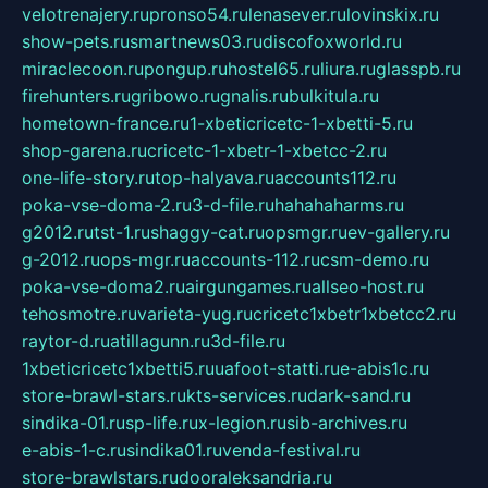
velotrenajery.ru
pronso54.ru
lenasever.ru
lovinskix.ru
show-pets.ru
smartnews03.ru
discofoxworld.ru
miraclecoon.ru
pongup.ru
hostel65.ru
liura.ru
glasspb.ru
firehunters.ru
gribowo.ru
gnalis.ru
bulkitula.ru
hometown-france.ru
1-xbeticricetc-1-xbetti-5.ru
shop-garena.ru
cricetc-1-xbetr-1-xbetcc-2.ru
one-life-story.ru
top-halyava.ru
accounts112.ru
poka-vse-doma-2.ru
3-d-file.ru
hahahaharms.ru
g2012.ru
tst-1.ru
shaggy-cat.ru
opsmgr.ru
ev-gallery.ru
g-2012.ru
ops-mgr.ru
accounts-112.ru
csm-demo.ru
poka-vse-doma2.ru
airgungames.ru
allseo-host.ru
tehosmotre.ru
varieta-yug.ru
cricetc1xbetr1xbetcc2.ru
raytor-d.ru
atillagunn.ru
3d-file.ru
1xbeticricetc1xbetti5.ru
uafoot-statti.ru
e-abis1c.ru
store-brawl-stars.ru
kts-services.ru
dark-sand.ru
sindika-01.ru
sp-life.ru
x-legion.ru
sib-archives.ru
e-abis-1-c.ru
sindika01.ru
venda-festival.ru
store-brawlstars.ru
dooraleksandria.ru