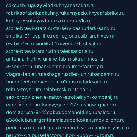
seksuzb.ru
guzywia4kuhnyanazakaz.ru
fabrikaofabrikaokuhny.ru
kuhnyaekuhnyaafabrika.ru
kuhnyaykuhnyayfabrika.ru
e-abis1c.ru
store-brawl-stars.ru
kts-services.ru
dark-sand.ru
sindika-01.ru
sp-life.ru
x-legion.ru
sib-archives.ru
e-abis-1-c.ru
sindika01.ru
venda-festival.ru
store-brawlstars.ru
dooraleksandria.ru
antenna-highly.ru
mine-lab-msk.ru
1-mus.ru
3-sex-porn.ru
ban-damn.ru
purse-factory.ru
viagra-tablet.ru
fasbags.ru
adler-jun.ru
bandamn.ru
fincontech.ru
3sexporn.ru
1mus.ru
darksand.ru
rebus-toys.ru
minelab-msk.ru
rtdco.ru
seo-prodvizhenie-sajtov-stroitelnyh-kompanij.ru
card-voice.ru
rulonnyygazon177.ru
snow-guard.ru
domizbrusa-9x12spb.ru
demaholding.ru
aalse.ru
a380club.ru
argentinamia.ru
perkoka.ru
movie-one.ru
perk-oka.ru
g-octopus.ru
sibarchives.ru
andreislyusar.ru
naruto-x.ru
pursefactory.ru
tor-lyubov-i-grom.ru