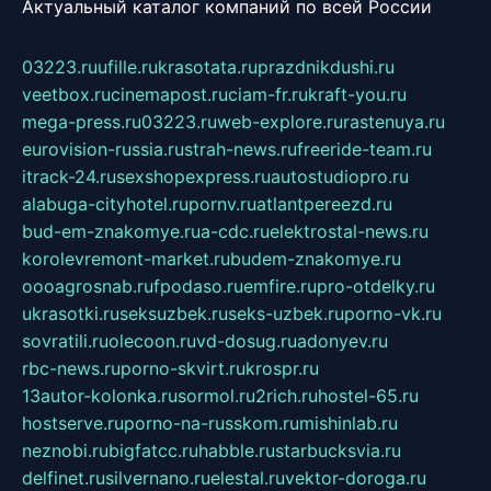
Актуальный каталог компаний по всей России
03223.ru
ufille.ru
krasotata.ru
prazdnikdushi.ru
veetbox.ru
cinemapost.ru
ciam-fr.ru
kraft-you.ru
mega-press.ru
03223.ru
web-explore.ru
rastenuya.ru
eurovision-russia.ru
strah-news.ru
freeride-team.ru
itrack-24.ru
sexshopexpress.ru
autostudiopro.ru
alabuga-cityhotel.ru
pornv.ru
atlantpereezd.ru
bud-em-znakomye.ru
a-cdc.ru
elektrostal-news.ru
korolevremont-market.ru
budem-znakomye.ru
oooagrosnab.ru
fpodaso.ru
emfire.ru
pro-otdelky.ru
ukrasotki.ru
seksuzbek.ru
seks-uzbek.ru
porno-vk.ru
sovratili.ru
olecoon.ru
vd-dosug.ru
adonyev.ru
rbc-news.ru
porno-skvirt.ru
krospr.ru
13autor-kolonka.ru
sormol.ru
2rich.ru
hostel-65.ru
hostserve.ru
porno-na-russkom.ru
mishinlab.ru
neznobi.ru
bigfatcc.ru
habble.ru
starbucksvia.ru
delfinet.ru
silvernano.ru
elestal.ru
vektor-doroga.ru