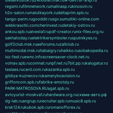
regsmi.ru
filmnetwork.ru
malinasp.ru
kinosvin.ru
h2o-salon.ru
malutkayork.ru
deltaprim.spb.ru
tango-perm.ru
gooddir.ru
sgv.su
multiki-online.com
webkrasotki.com
cherinvest.ru
detskiy-ostrov.ru
ankou.spb.ru
alvesta1.ru
pdf-creator.ru
nix-files.org.ru
sakhatoday.ru
elektrikersymboler.ru
sputnikyes.ru
golf2club.msk.ru
aeforums.ru
zallclub.ru
multimodal.msk.ru
habaigry.ru
haikko.ru
sobakopedia.ru
isz-fest.ru
ewnc.info
screensaver-clock.net.ru
volnav.spb.ru
comnat.ru
npf.net.ru
7bit.pp.ru
kalugatur.ru
tesiaes.ru
card.com.ru
kazanka.spb.ru
gildiya-kuznecov.ru
kameryboavision.ru
griffoncom.spb.ru
fabrika-emotsiy.ru
PARK-MATROSOVA.RU
agat.spb.ru
avtoyurist-moskva1.ru
hardware.org.ru
схема-авто.рф
dg-lab.ru
angrup.ru
recruiter.spb.ru
music8.spb.ru
krsk124.ru
kubok.spb.ru
romanofforex.ru