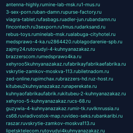
antenna-highly.ru
mine-lab-msk.ru
1-mus.ru
3-sex-porn.ru
ban-damn.ru
purse-factory.ru
viagra-tablet.ru
fasbags.ru
adler-jun.ru
bandamn.ru
fincontech.ru
3sexporn.ru
1mus.ru
darksand.ru
rebus-toys.ru
minelab-msk.ru
alabuga-cityhotel.ru
medsprawo-4-ka.ru
2864420.ru
blagodarenie-spb.ru
zajmy24.ru
tovudyi-4-kuhnyanazakaz.ru
brazzerscom.ru
medsprawo4ka.ru
xehyroo5kuhnyanazakaz.ru
fabrikayfabrikaefabrika.ru
vskrytie-zamkov-moskva-113.ru
biletnadom.ru
zed-online.ru
pimchax.ru
brazzers-hd.ru
z-host.ru
kitubeu2kuhnyanazakaz.ru
naperekate.ru
kuhnyaofabrikaufabrik.ru
kitubeu-2-kuhnyanazakaz.ru
xehyroo-5-kuhnyanazakaz.ru
cs-68.ru
guzywia-4-kuhnyanazakaz.ru
mir-tk.ru
vlknrussia.ru
cs68.ru
vladivostok-map.ru
video-seks.ru
bankaribi.ru
raszar.ru
vskrytie-zamkov-moskva113.ru
lipetsktelecom.ru
tovudyi4kuhnyanazakaz.ru