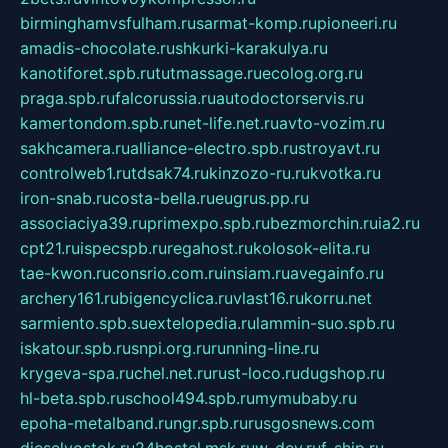
birminghamvsfulham.ru
sarmat-komp.ru
pioneeri.ru
amadis-chocolate.ru
shkurki-karakulya.ru
kanotiforet.spb.ru
tutmassage.ru
ecolog.org.ru
praga.spb.ru
falcorussia.ru
autodoctorservis.ru
kamertondom.spb.ru
net-life.net.ru
avto-vozim.ru
sakhcamera.ru
alliance-electro.spb.ru
stroyavt.ru
controlweb1.ru
tdsak74.ru
kinzozo-ru.ru
kvotka.ru
iron-snab.ru
costa-bella.ru
eugrus.pp.ru
associaciya39.ru
primexpo.spb.ru
bezmorchin.ru
ia2.ru
cpt21.ru
ispecspb.ru
regahost.ru
kolosok-elita.ru
tae-kwon.ru
consrio.com.ru
insiam.ru
avegainfo.ru
archery161.ru
bigencyclica.ru
vlast16.ru
korru.net
sarmiento.spb.su
extelopedia.ru
lammin-suo.spb.ru
iskatour.spb.ru
snpi.org.ru
running-line.ru
krygeva-spa.ru
chel.net.ru
rust-loco.ru
dugshop.ru
hl-beta.spb.ru
school494.spb.ru
mymubaby.ru
epoha-metalband.ru
ngr.spb.ru
rusgosnews.com
dieselvostok.ru
24hostel.msk.ru
w-dev.ru
f-ship.ru