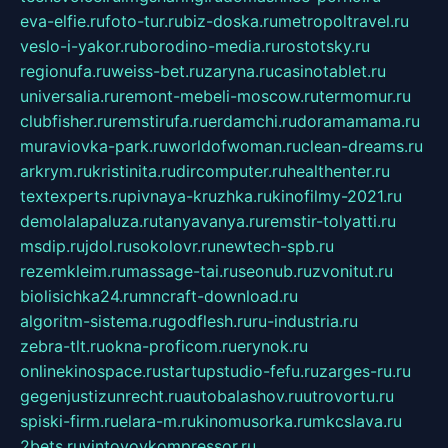
eva-elfie.ru
foto-tur.ru
biz-doska.ru
metropoltravel.ru
veslo-i-yakor.ru
borodino-media.ru
rostotsky.ru
regionufa.ru
weiss-bet.ru
zaryna.ru
casinotablet.ru
universalia.ru
remont-mebeli-moscow.ru
termomur.ru
clubfisher.ru
remstirufa.ru
erdamchi.ru
doramamama.ru
muraviovka-park.ru
worldofwoman.ru
clean-dreams.ru
arkrym.ru
kristinita.ru
dircomputer.ru
healthenter.ru
textexperts.ru
pivnaya-kruzhka.ru
kinofilmy-2021.ru
demolalapaluza.ru
tanyavanya.ru
remstir-tolyatti.ru
msdip.ru
jdol.ru
sokolovr.ru
newtech-spb.ru
rezemkleim.ru
massage-tai.ru
seonub.ru
zvonitut.ru
biolisichka24.ru
mncraft-download.ru
algoritm-sistema.ru
godflesh.ru
ru-industria.ru
zebra-tlt.ru
okna-proficom.ru
erynok.ru
onlinekinospace.ru
startupstudio-fefu.ru
zarges-ru.ru
gegenjustizunrecht.ru
autobalashov.ru
utrovortu.ru
spiski-firm.ru
elara-m.ru
kinomusorka.ru
mkcslava.ru
2bets.ru
vintovoykompressor.ru