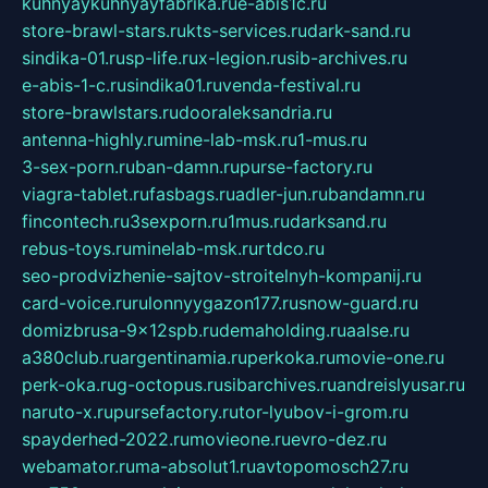
kuhnyaykuhnyayfabrika.ru
e-abis1c.ru
store-brawl-stars.ru
kts-services.ru
dark-sand.ru
sindika-01.ru
sp-life.ru
x-legion.ru
sib-archives.ru
e-abis-1-c.ru
sindika01.ru
venda-festival.ru
store-brawlstars.ru
dooraleksandria.ru
antenna-highly.ru
mine-lab-msk.ru
1-mus.ru
3-sex-porn.ru
ban-damn.ru
purse-factory.ru
viagra-tablet.ru
fasbags.ru
adler-jun.ru
bandamn.ru
fincontech.ru
3sexporn.ru
1mus.ru
darksand.ru
rebus-toys.ru
minelab-msk.ru
rtdco.ru
seo-prodvizhenie-sajtov-stroitelnyh-kompanij.ru
card-voice.ru
rulonnyygazon177.ru
snow-guard.ru
domizbrusa-9x12spb.ru
demaholding.ru
aalse.ru
a380club.ru
argentinamia.ru
perkoka.ru
movie-one.ru
perk-oka.ru
g-octopus.ru
sibarchives.ru
andreislyusar.ru
naruto-x.ru
pursefactory.ru
tor-lyubov-i-grom.ru
spayderhed-2022.ru
movieone.ru
evro-dez.ru
webamator.ru
ma-absolut1.ru
avtopomosch27.ru