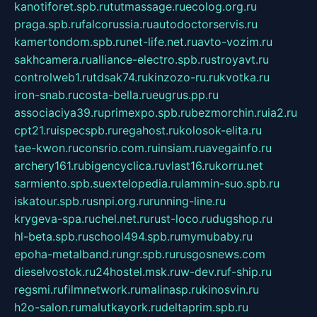
kanotiforet.spb.ru
tutmassage.ru
ecolog.org.ru
praga.spb.ru
falcorussia.ru
autodoctorservis.ru
kamertondom.spb.ru
net-life.net.ru
avto-vozim.ru
sakhcamera.ru
alliance-electro.spb.ru
stroyavt.ru
controlweb1.ru
tdsak74.ru
kinzozo-ru.ru
kvotka.ru
iron-snab.ru
costa-bella.ru
eugrus.pp.ru
associaciya39.ru
primexpo.spb.ru
bezmorchin.ru
ia2.ru
cpt21.ru
ispecspb.ru
regahost.ru
kolosok-elita.ru
tae-kwon.ru
consrio.com.ru
insiam.ru
avegainfo.ru
archery161.ru
bigencyclica.ru
vlast16.ru
korru.net
sarmiento.spb.su
extelopedia.ru
lammin-suo.spb.ru
iskatour.spb.ru
snpi.org.ru
running-line.ru
krygeva-spa.ru
chel.net.ru
rust-loco.ru
dugshop.ru
hl-beta.spb.ru
school494.spb.ru
mymubaby.ru
epoha-metalband.ru
ngr.spb.ru
rusgosnews.com
dieselvostok.ru
24hostel.msk.ru
w-dev.ru
f-ship.ru
regsmi.ru
filmnetwork.ru
malinasp.ru
kinosvin.ru
h2o-salon.ru
malutkayork.ru
deltaprim.spb.ru