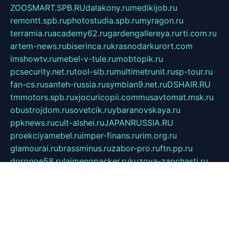
ZOOSMART.SPB.RU
dalakony.ru
medikijob.ru
remontt.spb.ru
photostudia.spb.ru
myragon.ru
terramia.ru
academy62.ru
gardengallereya.ru
rti.com.ru
artem-news.ru
biserinca.ru
krasnodarkurort.com
imshowtv.ru
mebel-v-tule.ru
mobtopik.ru
pcsecurity.net.ru
tool-sib.ru
multimetrunit.ru
sp-tour.ru
fan-cs.ru
santeh-russia.ru
symbian9.net.ru
DSHAIR.RU
tmmotors.spb.ru
xjocuricopii.com
musavtomat.msk.ru
obustrojdom.ru
sovetcik.ru
ybaranovskaya.ru
ppknews.ru
cult-alshei.ru
JAPANRUSSIA.RU
proekciyamebel.ru
imper-finans.ru
rim.org.ru
glamourai.ru
brassminus.ru
zabor-pro.ru
ftn.pp.ru
dorogoe58.ru
laimengpacker.ru
kuzova-zapchasti.ru
sageerp.ru
taxodrom.ru
dsrazvitie.ru
hardcity.net.ru
ratinghomegames.ru
topservice25.ru
gubernyan.ru
gtglasslined.ru
ii4.ru
tssport.spb.ru
andorra24.com
blackwallstreet.ru
oboimos.ru
optim-doors.com.ru
ikuch.ru
nycr.org.ru
npa21.ru
vremya-ch.spb.ru