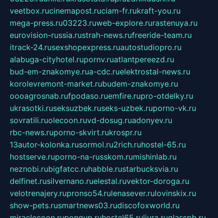
veetbox.ru
cinemapost.ru
ciam-fr.ru
kraft-you.ru
mega-press.ru
03223.ru
web-explore.ru
rastenuya.ru
eurovision-russia.ru
strah-news.ru
freeride-team.ru
itrack-24.ru
sexshopexpress.ru
autostudiopro.ru
alabuga-cityhotel.ru
pornv.ru
atlantpereezd.ru
bud-em-znakomye.ru
a-cdc.ru
elektrostal-news.ru
korolevremont-market.ru
budem-znakomye.ru
oooagrosnab.ru
fpodaso.ru
emfire.ru
pro-otdelky.ru
ukrasotki.ru
seksuzbek.ru
seks-uzbek.ru
porno-vk.ru
sovratili.ru
olecoon.ru
vd-dosug.ru
adonyev.ru
rbc-news.ru
porno-skvirt.ru
krospr.ru
13autor-kolonka.ru
sormol.ru
2rich.ru
hostel-65.ru
hostserve.ru
porno-na-russkom.ru
mishinlab.ru
neznobi.ru
bigfatcc.ru
habble.ru
starbucksvia.ru
delfinet.ru
silvernano.ru
elestal.ru
vektor-doroga.ru
velotrenajery.ru
pronso54.ru
lenasever.ru
lovinskix.ru
show-pets.ru
smartnews03.ru
discofoxworld.ru
miraclecoon.ru
pongup.ru
hostel65.ru
liura.ru
glasspb.ru