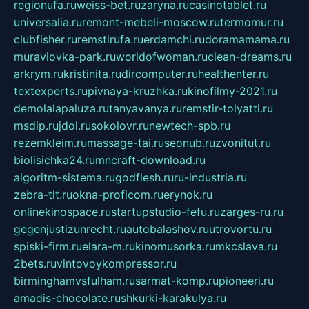
regionufa.ru
weiss-bet.ru
zaryna.ru
casinotablet.ru
universalia.ru
remont-mebeli-moscow.ru
termomur.ru
clubfisher.ru
remstirufa.ru
erdamchi.ru
doramamama.ru
muraviovka-park.ru
worldofwoman.ru
clean-dreams.ru
arkrym.ru
kristinita.ru
dircomputer.ru
healthenter.ru
textexperts.ru
pivnaya-kruzhka.ru
kinofilmy-2021.ru
demolalapaluza.ru
tanyavanya.ru
remstir-tolyatti.ru
msdip.ru
jdol.ru
sokolovr.ru
newtech-spb.ru
rezemkleim.ru
massage-tai.ru
seonub.ru
zvonitut.ru
biolisichka24.ru
mncraft-download.ru
algoritm-sistema.ru
godflesh.ru
ru-industria.ru
zebra-tlt.ru
okna-proficom.ru
erynok.ru
onlinekinospace.ru
startupstudio-fefu.ru
zarges-ru.ru
gegenjustizunrecht.ru
autobalashov.ru
utrovortu.ru
spiski-firm.ru
elara-m.ru
kinomusorka.ru
mkcslava.ru
2bets.ru
vintovoykompressor.ru
birminghamvsfulham.ru
sarmat-komp.ru
pioneeri.ru
amadis-chocolate.ru
shkurki-karakulya.ru