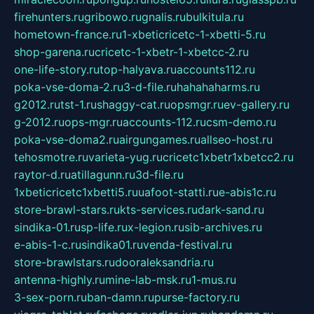
firehunters.ru
gribowo.ru
gnalis.ru
bulkitula.ru
hometown-france.ru
1-xbeticricetc-1-xbetti-5.ru
shop-garena.ru
cricetc-1-xbetr-1-xbetcc-2.ru
one-life-story.ru
top-halyava.ru
accounts112.ru
poka-vse-doma-2.ru
3-d-file.ru
hahahaharms.ru
g2012.ru
tst-1.ru
shaggy-cat.ru
opsmgr.ru
ev-gallery.ru
g-2012.ru
ops-mgr.ru
accounts-112.ru
csm-demo.ru
poka-vse-doma2.ru
airgungames.ru
allseo-host.ru
tehosmotre.ru
varieta-yug.ru
cricetc1xbetr1xbetcc2.ru
raytor-d.ru
atillagunn.ru
3d-file.ru
1xbeticricetc1xbetti5.ru
uafoot-statti.ru
e-abis1c.ru
store-brawl-stars.ru
kts-services.ru
dark-sand.ru
sindika-01.ru
sp-life.ru
x-legion.ru
sib-archives.ru
e-abis-1-c.ru
sindika01.ru
venda-festival.ru
store-brawlstars.ru
dooraleksandria.ru
antenna-highly.ru
mine-lab-msk.ru
1-mus.ru
3-sex-porn.ru
ban-damn.ru
purse-factory.ru