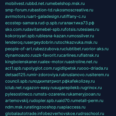
mobilvest.ru
bbd.net.ru
mebelshop.msk.ru
smp-forum.ru
bastion-td.ru
kosmoscreative.ru
avrmotors.ru
art-galadesign.ru
tiffany-c.ru
ecostep-samara.ru
d-p.spb.ru
галактика73.рф
sko.com.ru
davitamebel-spb.ru
fotsis.ru
tesiaes.ru
kokoroyari.spb.ru
blesna-kazan.ru
mossilver.ru
lenderoq.ru
sergeydobrin.ru
tochkazvuka.msk.ru
people-of-art.ru
bezzubova.ru
clubtibet.ru
orior-aks.ru
dynamoauto.ru
szk-favorit.ru
carlines.ru
flatnsk.ru
kingbolenskaner.ru
alex-motor.ru
astroline.net.ru
act1.spb.ru
polyglot.com.ru
gidlipetsk.ru
ooo-driada.ru
detsad125.ru
mir-zdoroviya.ru
bruslanovo.ru
siterem.ru
council.spb.ru
лодкипатриот.рф
kafekolizey.ru
iclub.net.ru
gazon-easy.ru
sugarepilekb.ru
grinox.ru
pylesostineco.ru
msts-ozarenie.ru
kameryjooan.ru
artemovskij.ru
dopler.spb.ru
aid70.ru
metall-perm.ru
ndm.msk.ru
ratingzooshop.ru
apiaccess.ru
globalautotrade.info
bezverhovskoe.ru
drsschool.ru