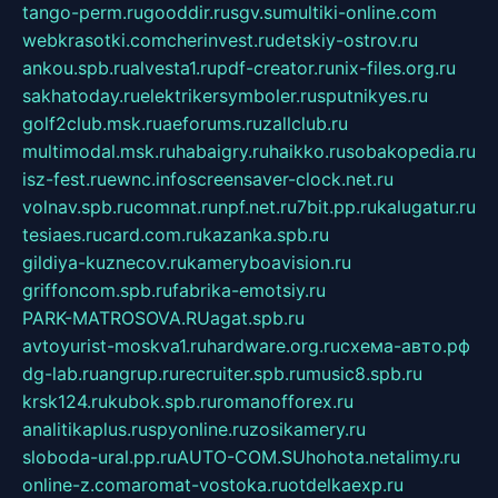
tango-perm.ru
gooddir.ru
sgv.su
multiki-online.com
webkrasotki.com
cherinvest.ru
detskiy-ostrov.ru
ankou.spb.ru
alvesta1.ru
pdf-creator.ru
nix-files.org.ru
sakhatoday.ru
elektrikersymboler.ru
sputnikyes.ru
golf2club.msk.ru
aeforums.ru
zallclub.ru
multimodal.msk.ru
habaigry.ru
haikko.ru
sobakopedia.ru
isz-fest.ru
ewnc.info
screensaver-clock.net.ru
volnav.spb.ru
comnat.ru
npf.net.ru
7bit.pp.ru
kalugatur.ru
tesiaes.ru
card.com.ru
kazanka.spb.ru
gildiya-kuznecov.ru
kameryboavision.ru
griffoncom.spb.ru
fabrika-emotsiy.ru
PARK-MATROSOVA.RU
agat.spb.ru
avtoyurist-moskva1.ru
hardware.org.ru
схема-авто.рф
dg-lab.ru
angrup.ru
recruiter.spb.ru
music8.spb.ru
krsk124.ru
kubok.spb.ru
romanofforex.ru
analitikaplus.ru
spyonline.ru
zosikamery.ru
sloboda-ural.pp.ru
AUTO-COM.SU
hohota.net
alimy.ru
online-z.com
aromat-vostoka.ru
otdelkaexp.ru