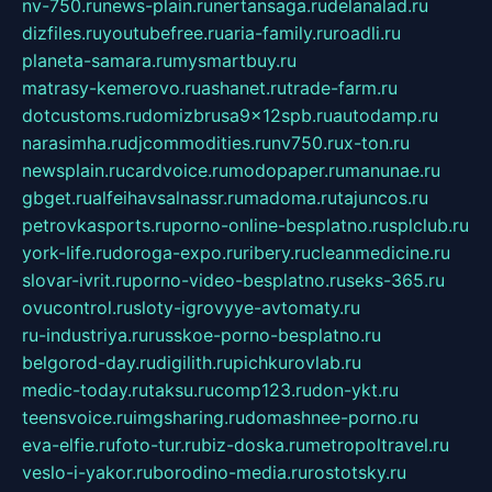
nv-750.ru
news-plain.ru
nertansaga.ru
delanalad.ru
dizfiles.ru
youtubefree.ru
aria-family.ru
roadli.ru
planeta-samara.ru
mysmartbuy.ru
matrasy-kemerovo.ru
ashanet.ru
trade-farm.ru
dotcustoms.ru
domizbrusa9x12spb.ru
autodamp.ru
narasimha.ru
djcommodities.ru
nv750.ru
x-ton.ru
newsplain.ru
cardvoice.ru
modopaper.ru
manunae.ru
gbget.ru
alfeihavsalnassr.ru
madoma.ru
tajuncos.ru
petrovkasports.ru
porno-online-besplatno.ru
splclub.ru
york-life.ru
doroga-expo.ru
ribery.ru
cleanmedicine.ru
slovar-ivrit.ru
porno-video-besplatno.ru
seks-365.ru
ovucontrol.ru
sloty-igrovyye-avtomaty.ru
ru-industriya.ru
russkoe-porno-besplatno.ru
belgorod-day.ru
digilith.ru
pichkurovlab.ru
medic-today.ru
taksu.ru
comp123.ru
don-ykt.ru
teensvoice.ru
imgsharing.ru
domashnee-porno.ru
eva-elfie.ru
foto-tur.ru
biz-doska.ru
metropoltravel.ru
veslo-i-yakor.ru
borodino-media.ru
rostotsky.ru