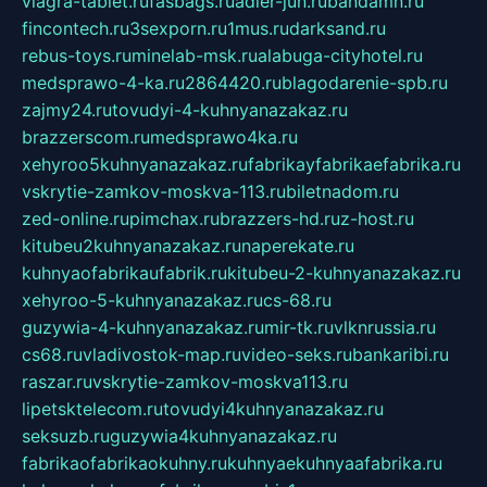
viagra-tablet.ru
fasbags.ru
adler-jun.ru
bandamn.ru
fincontech.ru
3sexporn.ru
1mus.ru
darksand.ru
rebus-toys.ru
minelab-msk.ru
alabuga-cityhotel.ru
medsprawo-4-ka.ru
2864420.ru
blagodarenie-spb.ru
zajmy24.ru
tovudyi-4-kuhnyanazakaz.ru
brazzerscom.ru
medsprawo4ka.ru
xehyroo5kuhnyanazakaz.ru
fabrikayfabrikaefabrika.ru
vskrytie-zamkov-moskva-113.ru
biletnadom.ru
zed-online.ru
pimchax.ru
brazzers-hd.ru
z-host.ru
kitubeu2kuhnyanazakaz.ru
naperekate.ru
kuhnyaofabrikaufabrik.ru
kitubeu-2-kuhnyanazakaz.ru
xehyroo-5-kuhnyanazakaz.ru
cs-68.ru
guzywia-4-kuhnyanazakaz.ru
mir-tk.ru
vlknrussia.ru
cs68.ru
vladivostok-map.ru
video-seks.ru
bankaribi.ru
raszar.ru
vskrytie-zamkov-moskva113.ru
lipetsktelecom.ru
tovudyi4kuhnyanazakaz.ru
seksuzb.ru
guzywia4kuhnyanazakaz.ru
fabrikaofabrikaokuhny.ru
kuhnyaekuhnyaafabrika.ru