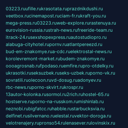
03223.ru
ufille.ru
krasotata.ru
prazdnikdushi.ru
veetbox.ru
cinemapost.ru
ciam-fr.ru
kraft-you.ru
mega-press.ru
03223.ru
web-explore.ru
rastenuya.ru
eurovision-russia.ru
strah-news.ru
freeride-team.ru
itrack-24.ru
sexshopexpress.ru
autostudiopro.ru
alabuga-cityhotel.ru
pornv.ru
atlantpereezd.ru
bud-em-znakomye.ru
a-cdc.ru
elektrostal-news.ru
korolevremont-market.ru
budem-znakomye.ru
oooagrosnab.ru
fpodaso.ru
emfire.ru
pro-otdelky.ru
ukrasotki.ru
seksuzbek.ru
seks-uzbek.ru
porno-vk.ru
sovratili.ru
olecoon.ru
vd-dosug.ru
adonyev.ru
rbc-news.ru
porno-skvirt.ru
krospr.ru
13autor-kolonka.ru
sormol.ru
2rich.ru
hostel-65.ru
hostserve.ru
porno-na-russkom.ru
mishinlab.ru
neznobi.ru
bigfatcc.ru
habble.ru
starbucksvia.ru
delfinet.ru
silvernano.ru
elestal.ru
vektor-doroga.ru
velotrenajery.ru
pronso54.ru
lenasever.ru
lovinskix.ru