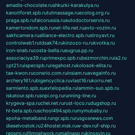
amadis-chocolate.ru
shkurki-karakulya.ru
kanotiforet.spb.ru
tutmassage.ru
ecolog.org.ru
praga.spb.ru
falcorussia.ru
autodoctorservis.ru
kamertondom.spb.ru
net-life.net.ru
avto-vozim.ru
sakhcamera.ru
alliance-electro.spb.ru
stroyavt.ru
controlweb1.ru
tdsak74.ru
kinzozo-ru.ru
kvotka.ru
iron-snab.ru
costa-bella.ru
eugrus.pp.ru
associaciya39.ru
primexpo.spb.ru
bezmorchin.ru
ia2.ru
cpt21.ru
ispecspb.ru
regahost.ru
kolosok-elita.ru
tae-kwon.ru
consrio.com.ru
insiam.ru
avegainfo.ru
archery161.ru
bigencyclica.ru
vlast16.ru
korru.net
sarmiento.spb.su
extelopedia.ru
lammin-suo.spb.ru
iskatour.spb.ru
snpi.org.ru
running-line.ru
krygeva-spa.ru
chel.net.ru
rust-loco.ru
dugshop.ru
hl-beta.spb.ru
school494.spb.ru
mymubaby.ru
epoha-metalband.ru
ngr.spb.ru
rusgosnews.com
dieselvostok.ru
24hostel.msk.ru
w-dev.ru
f-ship.ru
regsmi.ru
filmnetwork.ru
malinasp.ru
kinosvin.ru