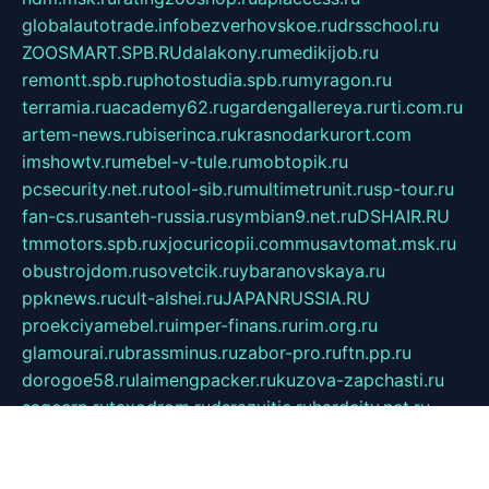
globalautotrade.info
bezverhovskoe.ru
drsschool.ru
ZOOSMART.SPB.RU
dalakony.ru
medikijob.ru
remontt.spb.ru
photostudia.spb.ru
myragon.ru
terramia.ru
academy62.ru
gardengallereya.ru
rti.com.ru
artem-news.ru
biserinca.ru
krasnodarkurort.com
imshowtv.ru
mebel-v-tule.ru
mobtopik.ru
pcsecurity.net.ru
tool-sib.ru
multimetrunit.ru
sp-tour.ru
fan-cs.ru
santeh-russia.ru
symbian9.net.ru
DSHAIR.RU
tmmotors.spb.ru
xjocuricopii.com
musavtomat.msk.ru
obustrojdom.ru
sovetcik.ru
ybaranovskaya.ru
ppknews.ru
cult-alshei.ru
JAPANRUSSIA.RU
proekciyamebel.ru
imper-finans.ru
rim.org.ru
glamourai.ru
brassminus.ru
zabor-pro.ru
ftn.pp.ru
dorogoe58.ru
laimengpacker.ru
kuzova-zapchasti.ru
sageerp.ru
taxodrom.ru
dsrazvitie.ru
hardcity.net.ru
ratinghomegames.ru
topservice25.ru
gubernyan.ru
gtglasslined.ru
ii4.ru
tssport.spb.ru
andorra24.com
blackwallstreet.ru
oboimos.ru
optim-doors.com.ru