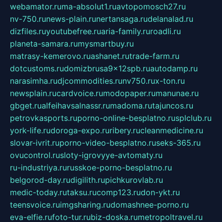
webamator.ru
ma-absolut1.ru
avtopomosch27.ru
nv-750.ru
news-plain.ru
nertansaga.ru
delanalad.ru
dizfiles.ru
youtubefree.ru
aria-family.ru
roadli.ru
planeta-samara.ru
mysmartbuy.ru
matrasy-kemerovo.ru
ashanet.ru
trade-farm.ru
dotcustoms.ru
domizbrusa9x12spb.ru
autodamp.ru
narasimha.ru
djcommodities.ru
nv750.ru
x-ton.ru
newsplain.ru
cardvoice.ru
modopaper.ru
manunae.ru
gbget.ru
alfeihavsalnassr.ru
madoma.ru
tajuncos.ru
petrovkasports.ru
porno-online-besplatno.ru
splclub.ru
york-life.ru
doroga-expo.ru
ribery.ru
cleanmedicine.ru
slovar-ivrit.ru
porno-video-besplatno.ru
seks-365.ru
ovucontrol.ru
sloty-igrovyye-avtomaty.ru
ru-industriya.ru
russkoe-porno-besplatno.ru
belgorod-day.ru
digilith.ru
pichkurovlab.ru
medic-today.ru
taksu.ru
comp123.ru
don-ykt.ru
teensvoice.ru
imgsharing.ru
domashnee-porno.ru
eva-elfie.ru
foto-tur.ru
biz-doska.ru
metropoltravel.ru