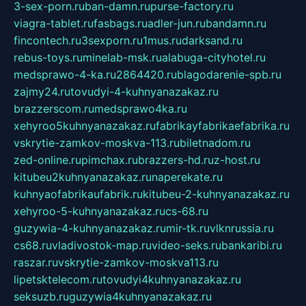
3-sex-porn.ru
ban-damn.ru
purse-factory.ru
viagra-tablet.ru
fasbags.ru
adler-jun.ru
bandamn.ru
fincontech.ru
3sexporn.ru
1mus.ru
darksand.ru
rebus-toys.ru
minelab-msk.ru
alabuga-cityhotel.ru
medsprawo-4-ka.ru
2864420.ru
blagodarenie-spb.ru
zajmy24.ru
tovudyi-4-kuhnyanazakaz.ru
brazzerscom.ru
medsprawo4ka.ru
xehyroo5kuhnyanazakaz.ru
fabrikayfabrikaefabrika.ru
vskrytie-zamkov-moskva-113.ru
biletnadom.ru
zed-online.ru
pimchax.ru
brazzers-hd.ru
z-host.ru
kitubeu2kuhnyanazakaz.ru
naperekate.ru
kuhnyaofabrikaufabrik.ru
kitubeu-2-kuhnyanazakaz.ru
xehyroo-5-kuhnyanazakaz.ru
cs-68.ru
guzywia-4-kuhnyanazakaz.ru
mir-tk.ru
vlknrussia.ru
cs68.ru
vladivostok-map.ru
video-seks.ru
bankaribi.ru
raszar.ru
vskrytie-zamkov-moskva113.ru
lipetsktelecom.ru
tovudyi4kuhnyanazakaz.ru
seksuzb.ru
guzywia4kuhnyanazakaz.ru