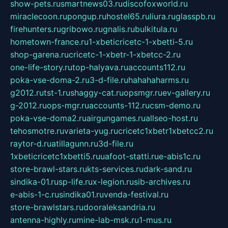
show-pets.ru
smartnews03.ru
discofoxworld.ru
miraclecoon.ru
pongup.ru
hostel65.ru
liura.ru
glasspb.ru
firehunters.ru
gribowo.ru
gnalis.ru
bulkitula.ru
hometown-france.ru
1-xbeticricetc-1-xbetti-5.ru
shop-garena.ru
cricetc-1-xbetr-1-xbetcc-2.ru
one-life-story.ru
top-halyava.ru
accounts112.ru
poka-vse-doma-2.ru
3-d-file.ru
hahahaharms.ru
g2012.ru
tst-1.ru
shaggy-cat.ru
opsmgr.ru
ev-gallery.ru
g-2012.ru
ops-mgr.ru
accounts-112.ru
csm-demo.ru
poka-vse-doma2.ru
airgungames.ru
allseo-host.ru
tehosmotre.ru
varieta-yug.ru
cricetc1xbetr1xbetcc2.ru
raytor-d.ru
atillagunn.ru
3d-file.ru
1xbeticricetc1xbetti5.ru
uafoot-statti.ru
e-abis1c.ru
store-brawl-stars.ru
kts-services.ru
dark-sand.ru
sindika-01.ru
sp-life.ru
x-legion.ru
sib-archives.ru
e-abis-1-c.ru
sindika01.ru
venda-festival.ru
store-brawlstars.ru
dooraleksandria.ru
antenna-highly.ru
mine-lab-msk.ru
1-mus.ru