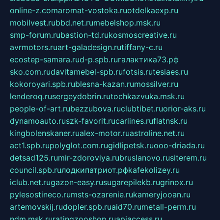
online-z.com
aromat-vostoka.ru
otdelkaexp.ru
mobilvest.ru
bbd.net.ru
mebelshop.msk.ru
smp-forum.ru
bastion-td.ru
kosmoscreative.ru
avrmotors.ru
art-galadesign.ru
tiffany-c.ru
ecostep-samara.ru
d-p.spb.ru
галактика73.рф
sko.com.ru
davitamebel-spb.ru
fotsis.ru
tesiaes.ru
kokoroyari.spb.ru
blesna-kazan.ru
mossilver.ru
lenderoq.ru
sergeydobrin.ru
tochkazvuka.msk.ru
people-of-art.ru
bezzubova.ru
clubtibet.ru
orior-aks.ru
dynamoauto.ru
szk-favorit.ru
carlines.ru
flatnsk.ru
kingbolenskaner.ru
alex-motor.ru
astroline.net.ru
act1.spb.ru
polyglot.com.ru
gidlipetsk.ru
ooo-driada.ru
detsad125.ru
mir-zdoroviya.ru
bruslanovo.ru
siterem.ru
council.spb.ru
лодкипатриот.рф
kafekolizey.ru
iclub.net.ru
gazon-easy.ru
sugarepilekb.ru
grinox.ru
pylesostineco.ru
msts-ozarenie.ru
kameryjooan.ru
artemovskij.ru
dopler.spb.ru
aid70.ru
metall-perm.ru
ndm.msk.ru
ratingzooshop.ru
apiaccess.ru