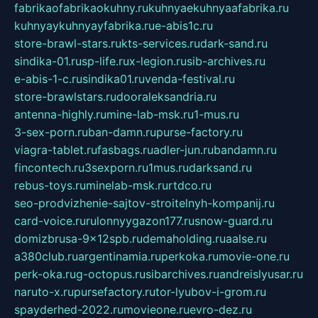
fabrikaofabrikaokuhny.ru
kuhnyaekuhnyaafabrika.ru
kuhnyaykuhnyayfabrika.ru
e-abis1c.ru
store-brawl-stars.ru
kts-services.ru
dark-sand.ru
sindika-01.ru
sp-life.ru
x-legion.ru
sib-archives.ru
e-abis-1-c.ru
sindika01.ru
venda-festival.ru
store-brawlstars.ru
dooraleksandria.ru
antenna-highly.ru
mine-lab-msk.ru
1-mus.ru
3-sex-porn.ru
ban-damn.ru
purse-factory.ru
viagra-tablet.ru
fasbags.ru
adler-jun.ru
bandamn.ru
fincontech.ru
3sexporn.ru
1mus.ru
darksand.ru
rebus-toys.ru
minelab-msk.ru
rtdco.ru
seo-prodvizhenie-sajtov-stroitelnyh-kompanij.ru
card-voice.ru
rulonnyygazon177.ru
snow-guard.ru
domizbrusa-9x12spb.ru
demaholding.ru
aalse.ru
a380club.ru
argentinamia.ru
perkoka.ru
movie-one.ru
perk-oka.ru
g-octopus.ru
sibarchives.ru
andreislyusar.ru
naruto-x.ru
pursefactory.ru
tor-lyubov-i-grom.ru
spayderhed-2022.ru
movieone.ru
evro-dez.ru