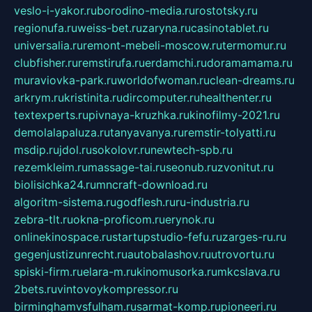
veslo-i-yakor.ru
borodino-media.ru
rostotsky.ru
regionufa.ru
weiss-bet.ru
zaryna.ru
casinotablet.ru
universalia.ru
remont-mebeli-moscow.ru
termomur.ru
clubfisher.ru
remstirufa.ru
erdamchi.ru
doramamama.ru
muraviovka-park.ru
worldofwoman.ru
clean-dreams.ru
arkrym.ru
kristinita.ru
dircomputer.ru
healthenter.ru
textexperts.ru
pivnaya-kruzhka.ru
kinofilmy-2021.ru
demolalapaluza.ru
tanyavanya.ru
remstir-tolyatti.ru
msdip.ru
jdol.ru
sokolovr.ru
newtech-spb.ru
rezemkleim.ru
massage-tai.ru
seonub.ru
zvonitut.ru
biolisichka24.ru
mncraft-download.ru
algoritm-sistema.ru
godflesh.ru
ru-industria.ru
zebra-tlt.ru
okna-proficom.ru
erynok.ru
onlinekinospace.ru
startupstudio-fefu.ru
zarges-ru.ru
gegenjustizunrecht.ru
autobalashov.ru
utrovortu.ru
spiski-firm.ru
elara-m.ru
kinomusorka.ru
mkcslava.ru
2bets.ru
vintovoykompressor.ru
birminghamvsfulham.ru
sarmat-komp.ru
pioneeri.ru