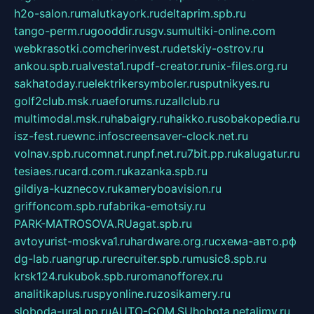
h2o-salon.ru
malutkayork.ru
deltaprim.spb.ru
tango-perm.ru
gooddir.ru
sgv.su
multiki-online.com
webkrasotki.com
cherinvest.ru
detskiy-ostrov.ru
ankou.spb.ru
alvesta1.ru
pdf-creator.ru
nix-files.org.ru
sakhatoday.ru
elektrikersymboler.ru
sputnikyes.ru
golf2club.msk.ru
aeforums.ru
zallclub.ru
multimodal.msk.ru
habaigry.ru
haikko.ru
sobakopedia.ru
isz-fest.ru
ewnc.info
screensaver-clock.net.ru
volnav.spb.ru
comnat.ru
npf.net.ru
7bit.pp.ru
kalugatur.ru
tesiaes.ru
card.com.ru
kazanka.spb.ru
gildiya-kuznecov.ru
kameryboavision.ru
griffoncom.spb.ru
fabrika-emotsiy.ru
PARK-MATROSOVA.RU
agat.spb.ru
avtoyurist-moskva1.ru
hardware.org.ru
схема-авто.рф
dg-lab.ru
angrup.ru
recruiter.spb.ru
music8.spb.ru
krsk124.ru
kubok.spb.ru
romanofforex.ru
analitikaplus.ru
spyonline.ru
zosikamery.ru
sloboda-ural.pp.ru
AUTO-COM.SU
hohota.net
alimy.ru