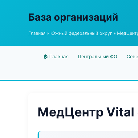
База организаций
Главная
»
Южный федеральный округ
» МедЦентр 
🏠 Главная
Центральный ФО
Севе
МедЦентр Vital 