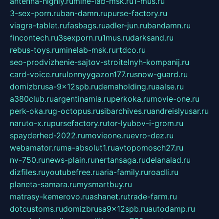
antenna-highly.ru
mine-lab-msk.ru
1-mus.ru
3-sex-porn.ru
ban-damn.ru
purse-factory.ru
viagra-tablet.ru
fasbags.ru
adler-jun.ru
bandamn.ru
fincontech.ru
3sexporn.ru
1mus.ru
darksand.ru
rebus-toys.ru
minelab-msk.ru
rtdco.ru
seo-prodvizhenie-sajtov-stroitelnyh-kompanij.ru
card-voice.ru
rulonnyygazon177.ru
snow-guard.ru
domizbrusa-9x12spb.ru
demaholding.ru
aalse.ru
a380club.ru
argentinamia.ru
perkoka.ru
movie-one.ru
perk-oka.ru
g-octopus.ru
sibarchives.ru
andreislyusar.ru
naruto-x.ru
pursefactory.ru
tor-lyubov-i-grom.ru
spayderhed-2022.ru
movieone.ru
evro-dez.ru
webamator.ru
ma-absolut1.ru
avtopomosch27.ru
nv-750.ru
news-plain.ru
nertansaga.ru
delanalad.ru
dizfiles.ru
youtubefree.ru
aria-family.ru
roadli.ru
planeta-samara.ru
mysmartbuy.ru
matrasy-kemerovo.ru
ashanet.ru
trade-farm.ru
dotcustoms.ru
domizbrusa9x12spb.ru
autodamp.ru