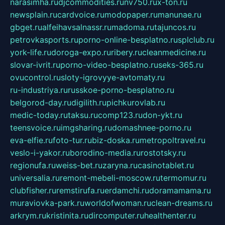
narasimha.ru
djcommodities.ru
nv750.ru
x-ton.ru
newsplain.ru
cardvoice.ru
modopaper.ru
manunae.ru
gbget.ru
alfeihavsalnassr.ru
madoma.ru
tajuncos.ru
petrovkasports.ru
porno-online-besplatno.ru
splclub.ru
york-life.ru
doroga-expo.ru
ribery.ru
cleanmedicine.ru
slovar-ivrit.ru
porno-video-besplatno.ru
seks-365.ru
ovucontrol.ru
sloty-igrovyye-avtomaty.ru
ru-industriya.ru
russkoe-porno-besplatno.ru
belgorod-day.ru
digilith.ru
pichkurovlab.ru
medic-today.ru
taksu.ru
comp123.ru
don-ykt.ru
teensvoice.ru
imgsharing.ru
domashnee-porno.ru
eva-elfie.ru
foto-tur.ru
biz-doska.ru
metropoltravel.ru
veslo-i-yakor.ru
borodino-media.ru
rostotsky.ru
regionufa.ru
weiss-bet.ru
zaryna.ru
casinotablet.ru
universalia.ru
remont-mebeli-moscow.ru
termomur.ru
clubfisher.ru
remstirufa.ru
erdamchi.ru
doramamama.ru
muraviovka-park.ru
worldofwoman.ru
clean-dreams.ru
arkrym.ru
kristinita.ru
dircomputer.ru
healthenter.ru