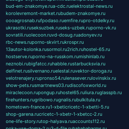
bud-em-znakomye.ru
a-cdc.ru
elektrostal-news.ru
korolevremont-market.ru
budem-znakomye.ru
oooagrosnab.ru
fpodaso.ru
emfire.ru
pro-otdelky.ru
ukrasotki.ru
seksuzbek.ru
seks-uzbek.ru
porno-vk.ru
sovratili.ru
olecoon.ru
vd-dosug.ru
adonyev.ru
rbc-news.ru
porno-skvirt.ru
krospr.ru
13autor-kolonka.ru
sormol.ru
2rich.ru
hostel-65.ru
hostserve.ru
porno-na-russkom.ru
mishinlab.ru
neznobi.ru
bigfatcc.ru
habble.ru
starbucksvia.ru
delfinet.ru
silvernano.ru
elestal.ru
vektor-doroga.ru
velotrenajery.ru
pronso54.ru
lenasever.ru
lovinskix.ru
show-pets.ru
smartnews03.ru
discofoxworld.ru
miraclecoon.ru
pongup.ru
hostel65.ru
liura.ru
glasspb.ru
firehunters.ru
gribowo.ru
gnalis.ru
bulkitula.ru
hometown-france.ru
1-xbeticricetc-1-xbetti-5.ru
shop-garena.ru
cricetc-1-xbetr-1-xbetcc-2.ru
one-life-story.ru
top-halyava.ru
accounts112.ru
poka-vse-doma-2.ru
3-d-file.ru
hahahaharms.ru