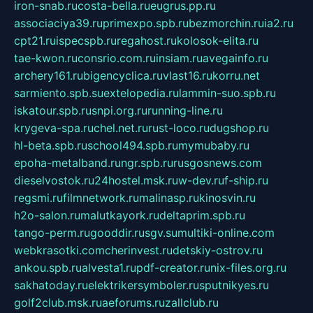
iron-snab.ru
costa-bella.ru
eugrus.pp.ru
associaciya39.ru
primexpo.spb.ru
bezmorchin.ru
ia2.ru
cpt21.ru
ispecspb.ru
regahost.ru
kolosok-elita.ru
tae-kwon.ru
consrio.com.ru
insiam.ru
avegainfo.ru
archery161.ru
bigencyclica.ru
vlast16.ru
korru.net
sarmiento.spb.su
extelopedia.ru
lammin-suo.spb.ru
iskatour.spb.ru
snpi.org.ru
running-line.ru
krygeva-spa.ru
chel.net.ru
rust-loco.ru
dugshop.ru
hl-beta.spb.ru
school494.spb.ru
mymubaby.ru
epoha-metalband.ru
ngr.spb.ru
rusgosnews.com
dieselvostok.ru
24hostel.msk.ru
w-dev.ru
f-ship.ru
regsmi.ru
filmnetwork.ru
malinasp.ru
kinosvin.ru
h2o-salon.ru
malutkayork.ru
deltaprim.spb.ru
tango-perm.ru
gooddir.ru
sgv.su
multiki-online.com
webkrasotki.com
cherinvest.ru
detskiy-ostrov.ru
ankou.spb.ru
alvesta1.ru
pdf-creator.ru
nix-files.org.ru
sakhatoday.ru
elektrikersymboler.ru
sputnikyes.ru
golf2club.msk.ru
aeforums.ru
zallclub.ru