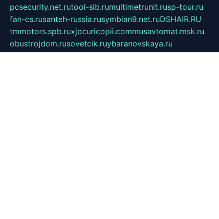
pcsecurity.net.ru
tool-sib.ru
multimetrunit.ru
sp-tour.ru
fan-cs.ru
santeh-russia.ru
symbian9.net.ru
DSHAIR.RU
tmmotors.spb.ru
xjocuricopii.com
musavtomat.msk.ru
obustrojdom.ru
sovetcik.ru
ybaranovskaya.ru
ppknews.ru
cult-alshei.ru
JAPANRUSSIA.RU
proekciyamebel.ru
imper-finans.ru
rim.org.ru
glamourai.ru
brassminus.ru
zabor-pro.ru
ftn.pp.ru
dorogoe58.ru
laimengpacker.ru
kuzova-zapchasti.ru
sageerp.ru
taxodrom.ru
dsrazvitie.ru
hardcity.net.ru
ratinghomegames.ru
topservice25.ru
gubernyan.ru
gtglasslined.ru
ii4.ru
tssport.spb.ru
andorra24.com
blackwallstreet.ru
oboimos.ru
optim-doors.com.ru
ikuch.ru
nycr.org.ru
npa21.ru
vremya-ch.spb.ru
desert000.ru
ivtorgi.ru
ifiori.ru
catalog-statei.ru
dcv.org.ru
spetsmaster174.ru
ipkameryhiseeu.ru
dum26.ru
ruspol.spb.ru
fr-opendp.ru
kam-solnyshko.ru
cheyenne-arapaho.ru
sevzapmetal.spb.ru
ted-lapidus.spb.ru
parasite-eliminator.ru