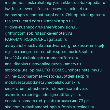
multimodal.msk.ru
habaigry.ru
haikko.ru
sobakopedia.ru
isz-fest.ru
ewnc.info
screensaver-clock.net.ru
volnav.spb.ru
comnat.ru
npf.net.ru
7bit.pp.ru
kalugatur.ru
tesiaes.ru
card.com.ru
kazanka.spb.ru
gildiya-kuznecov.ru
kameryboavision.ru
griffoncom.spb.ru
fabrika-emotsiy.ru
PARK-MATROSOVA.RU
agat.spb.ru
avtoyurist-moskva1.ru
hardware.org.ru
схема-авто.рф
dg-lab.ru
angrup.ru
recruiter.spb.ru
music8.spb.ru
krsk124.ru
kubok.spb.ru
romanofforex.ru
analitikaplus.ru
spyonline.ru
zosikamery.ru
sloboda-ural.pp.ru
AUTO-COM.SU
hohota.net
alimy.ru
online-z.com
aromat-vostoka.ru
otdelkaexp.ru
mobilvest.ru
bbd.net.ru
mebelshop.msk.ru
smp-forum.ru
bastion-td.ru
kosmoscreative.ru
avrmotors.ru
art-galadesign.ru
tiffany-c.ru
ecostep-samara.ru
d-p.spb.ru
галактика73.рф
sko.com.ru
davitamebel-spb.ru
fotsis.ru
tesiaes.ru