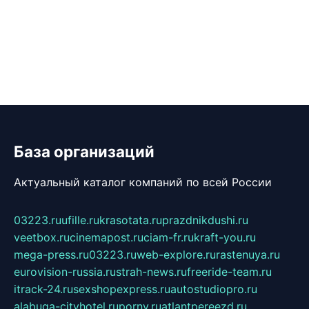
База организаций
Актуальный каталог компаний по всей России
03223.ru
ufille.ru
krasotata.ru
prazdnikdushi.ru
veetbox.ru
cinemapost.ru
ciam-fr.ru
kraft-you.ru
mega-press.ru
03223.ru
web-explore.ru
rastenuya.ru
eurovision-russia.ru
strah-news.ru
freeride-team.ru
itrack-24.ru
sexshopexpress.ru
autostudiopro.ru
alabuga-cityhotel.ru
pornv.ru
atlantpereezd.ru