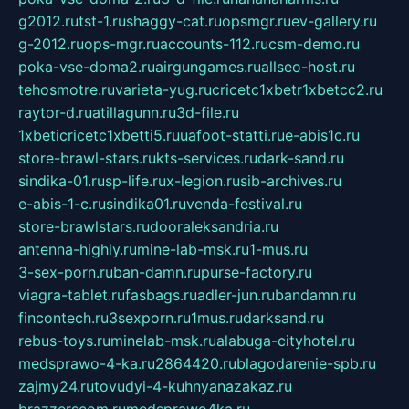
g2012.ru
tst-1.ru
shaggy-cat.ru
opsmgr.ru
ev-gallery.ru
g-2012.ru
ops-mgr.ru
accounts-112.ru
csm-demo.ru
poka-vse-doma2.ru
airgungames.ru
allseo-host.ru
tehosmotre.ru
varieta-yug.ru
cricetc1xbetr1xbetcc2.ru
raytor-d.ru
atillagunn.ru
3d-file.ru
1xbeticricetc1xbetti5.ru
uafoot-statti.ru
e-abis1c.ru
store-brawl-stars.ru
kts-services.ru
dark-sand.ru
sindika-01.ru
sp-life.ru
x-legion.ru
sib-archives.ru
e-abis-1-c.ru
sindika01.ru
venda-festival.ru
store-brawlstars.ru
dooraleksandria.ru
antenna-highly.ru
mine-lab-msk.ru
1-mus.ru
3-sex-porn.ru
ban-damn.ru
purse-factory.ru
viagra-tablet.ru
fasbags.ru
adler-jun.ru
bandamn.ru
fincontech.ru
3sexporn.ru
1mus.ru
darksand.ru
rebus-toys.ru
minelab-msk.ru
alabuga-cityhotel.ru
medsprawo-4-ka.ru
2864420.ru
blagodarenie-spb.ru
zajmy24.ru
tovudyi-4-kuhnyanazakaz.ru
brazzerscom.ru
medsprawo4ka.ru