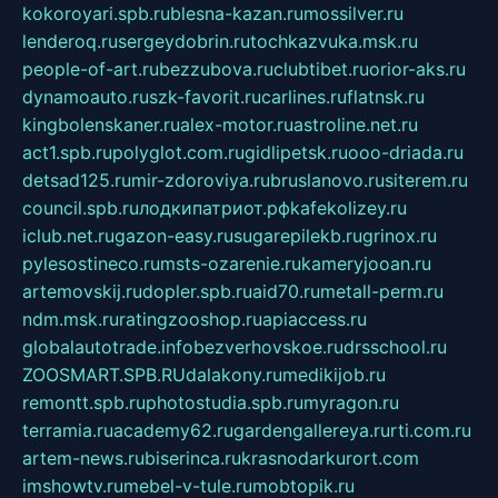
kokoroyari.spb.ru
blesna-kazan.ru
mossilver.ru
lenderoq.ru
sergeydobrin.ru
tochkazvuka.msk.ru
people-of-art.ru
bezzubova.ru
clubtibet.ru
orior-aks.ru
dynamoauto.ru
szk-favorit.ru
carlines.ru
flatnsk.ru
kingbolenskaner.ru
alex-motor.ru
astroline.net.ru
act1.spb.ru
polyglot.com.ru
gidlipetsk.ru
ooo-driada.ru
detsad125.ru
mir-zdoroviya.ru
bruslanovo.ru
siterem.ru
council.spb.ru
лодкипатриот.рф
kafekolizey.ru
iclub.net.ru
gazon-easy.ru
sugarepilekb.ru
grinox.ru
pylesostineco.ru
msts-ozarenie.ru
kameryjooan.ru
artemovskij.ru
dopler.spb.ru
aid70.ru
metall-perm.ru
ndm.msk.ru
ratingzooshop.ru
apiaccess.ru
globalautotrade.info
bezverhovskoe.ru
drsschool.ru
ZOOSMART.SPB.RU
dalakony.ru
medikijob.ru
remontt.spb.ru
photostudia.spb.ru
myragon.ru
terramia.ru
academy62.ru
gardengallereya.ru
rti.com.ru
artem-news.ru
biserinca.ru
krasnodarkurort.com
imshowtv.ru
mebel-v-tule.ru
mobtopik.ru