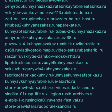
xehyroo5kuhnyanazakaz.ru
fabrikayfabrikaefabrika.ru
vskrytie-zamkov-moskva-113.ru
biletnadom.ru
zed-online.ru
pimchax.ru
brazzers-hd.ru
z-host.ru
kitubeu2kuhnyanazakaz.ru
naperekate.ru
kuhnyaofabrikaufabrik.ru
kitubeu-2-kuhnyanazakaz.ru
xehyroo-5-kuhnyanazakaz.ru
cs-68.ru
guzywia-4-kuhnyanazakaz.ru
mir-tk.ru
vlknrussia.ru
cs68.ru
vladivostok-map.ru
video-seks.ru
bankaribi.ru
raszar.ru
vskrytie-zamkov-moskva113.ru
lipetsktelecom.ru
tovudyi4kuhnyanazakaz.ru
seksuzb.ru
guzywia4kuhnyanazakaz.ru
fabrikaofabrikaokuhny.ru
kuhnyaekuhnyaafabrika.ru
kuhnyaykuhnyayfabrika.ru
e-abis1c.ru
store-brawl-stars.ru
kts-services.ru
dark-sand.ru
sindika-01.ru
sp-life.ru
x-legion.ru
sib-archives.ru
e-abis-1-c.ru
sindika01.ru
venda-festival.ru
store-brawlstars.ru
dooraleksandria.ru