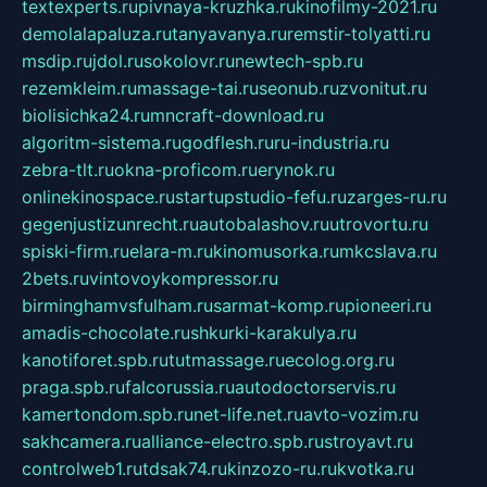
textexperts.ru
pivnaya-kruzhka.ru
kinofilmy-2021.ru
demolalapaluza.ru
tanyavanya.ru
remstir-tolyatti.ru
msdip.ru
jdol.ru
sokolovr.ru
newtech-spb.ru
rezemkleim.ru
massage-tai.ru
seonub.ru
zvonitut.ru
biolisichka24.ru
mncraft-download.ru
algoritm-sistema.ru
godflesh.ru
ru-industria.ru
zebra-tlt.ru
okna-proficom.ru
erynok.ru
onlinekinospace.ru
startupstudio-fefu.ru
zarges-ru.ru
gegenjustizunrecht.ru
autobalashov.ru
utrovortu.ru
spiski-firm.ru
elara-m.ru
kinomusorka.ru
mkcslava.ru
2bets.ru
vintovoykompressor.ru
birminghamvsfulham.ru
sarmat-komp.ru
pioneeri.ru
amadis-chocolate.ru
shkurki-karakulya.ru
kanotiforet.spb.ru
tutmassage.ru
ecolog.org.ru
praga.spb.ru
falcorussia.ru
autodoctorservis.ru
kamertondom.spb.ru
net-life.net.ru
avto-vozim.ru
sakhcamera.ru
alliance-electro.spb.ru
stroyavt.ru
controlweb1.ru
tdsak74.ru
kinzozo-ru.ru
kvotka.ru