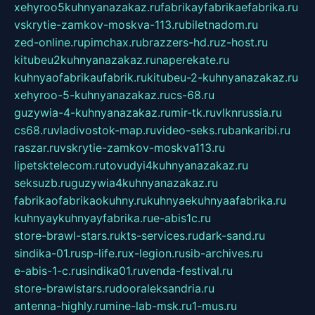
xehyroo5kuhnyanazakaz.ru
fabrikayfabrikaefabrika.ru
vskrytie-zamkov-moskva-113.ru
biletnadom.ru
zed-online.ru
pimchax.ru
brazzers-hd.ru
z-host.ru
kitubeu2kuhnyanazakaz.ru
naperekate.ru
kuhnyaofabrikaufabrik.ru
kitubeu-2-kuhnyanazakaz.ru
xehyroo-5-kuhnyanazakaz.ru
cs-68.ru
guzywia-4-kuhnyanazakaz.ru
mir-tk.ru
vlknrussia.ru
cs68.ru
vladivostok-map.ru
video-seks.ru
bankaribi.ru
raszar.ru
vskrytie-zamkov-moskva113.ru
lipetsktelecom.ru
tovudyi4kuhnyanazakaz.ru
seksuzb.ru
guzywia4kuhnyanazakaz.ru
fabrikaofabrikaokuhny.ru
kuhnyaekuhnyaafabrika.ru
kuhnyaykuhnyayfabrika.ru
e-abis1c.ru
store-brawl-stars.ru
kts-services.ru
dark-sand.ru
sindika-01.ru
sp-life.ru
x-legion.ru
sib-archives.ru
e-abis-1-c.ru
sindika01.ru
venda-festival.ru
store-brawlstars.ru
dooraleksandria.ru
antenna-highly.ru
mine-lab-msk.ru
1-mus.ru