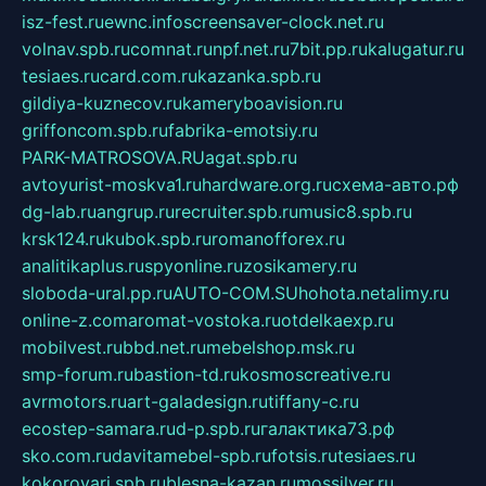
isz-fest.ru
ewnc.info
screensaver-clock.net.ru
volnav.spb.ru
comnat.ru
npf.net.ru
7bit.pp.ru
kalugatur.ru
tesiaes.ru
card.com.ru
kazanka.spb.ru
gildiya-kuznecov.ru
kameryboavision.ru
griffoncom.spb.ru
fabrika-emotsiy.ru
PARK-MATROSOVA.RU
agat.spb.ru
avtoyurist-moskva1.ru
hardware.org.ru
схема-авто.рф
dg-lab.ru
angrup.ru
recruiter.spb.ru
music8.spb.ru
krsk124.ru
kubok.spb.ru
romanofforex.ru
analitikaplus.ru
spyonline.ru
zosikamery.ru
sloboda-ural.pp.ru
AUTO-COM.SU
hohota.net
alimy.ru
online-z.com
aromat-vostoka.ru
otdelkaexp.ru
mobilvest.ru
bbd.net.ru
mebelshop.msk.ru
smp-forum.ru
bastion-td.ru
kosmoscreative.ru
avrmotors.ru
art-galadesign.ru
tiffany-c.ru
ecostep-samara.ru
d-p.spb.ru
галактика73.рф
sko.com.ru
davitamebel-spb.ru
fotsis.ru
tesiaes.ru
kokoroyari.spb.ru
blesna-kazan.ru
mossilver.ru