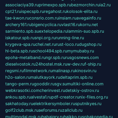
associaciya39.ru
primexpo.spb.ru
bezmorchin.ru
ia2.ru
cpt21.ru
ispecspb.ru
regahost.ru
kolosok-elita.ru
tae-kwon.ru
consrio.com.ru
insiam.ru
avegainfo.ru
archery161.ru
bigencyclica.ru
vlast16.ru
korru.net
sarmiento.spb.su
extelopedia.ru
lammin-suo.spb.ru
iskatour.spb.ru
snpi.org.ru
running-line.ru
krygeva-spa.ru
chel.net.ru
rust-loco.ru
dugshop.ru
hl-beta.spb.ru
school494.spb.ru
mymubaby.ru
epoha-metalband.ru
ngr.spb.ru
rusgosnews.com
dieselvostok.ru
24hostel.msk.ru
w-dev.ru
f-ship.ru
regsmi.ru
filmnetwork.ru
malinasp.ru
kinosvin.ru
h2o-salon.ru
malutkayork.ru
deltaprim.spb.ru
tango-perm.ru
gooddir.ru
sgv.su
multiki-online.com
webkrasotki.com
cherinvest.ru
detskiy-ostrov.ru
ankou.spb.ru
alvesta1.ru
pdf-creator.ru
nix-files.org.ru
sakhatoday.ru
elektrikersymboler.ru
sputnikyes.ru
golf2club.msk.ru
aeforums.ru
zallclub.ru
multimodal.msk.ru
habaigry.ru
haikko.ru
sobakopedia.ru