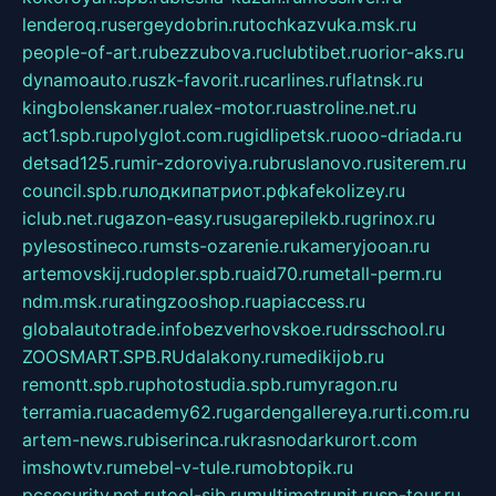
lenderoq.ru
sergeydobrin.ru
tochkazvuka.msk.ru
people-of-art.ru
bezzubova.ru
clubtibet.ru
orior-aks.ru
dynamoauto.ru
szk-favorit.ru
carlines.ru
flatnsk.ru
kingbolenskaner.ru
alex-motor.ru
astroline.net.ru
act1.spb.ru
polyglot.com.ru
gidlipetsk.ru
ooo-driada.ru
detsad125.ru
mir-zdoroviya.ru
bruslanovo.ru
siterem.ru
council.spb.ru
лодкипатриот.рф
kafekolizey.ru
iclub.net.ru
gazon-easy.ru
sugarepilekb.ru
grinox.ru
pylesostineco.ru
msts-ozarenie.ru
kameryjooan.ru
artemovskij.ru
dopler.spb.ru
aid70.ru
metall-perm.ru
ndm.msk.ru
ratingzooshop.ru
apiaccess.ru
globalautotrade.info
bezverhovskoe.ru
drsschool.ru
ZOOSMART.SPB.RU
dalakony.ru
medikijob.ru
remontt.spb.ru
photostudia.spb.ru
myragon.ru
terramia.ru
academy62.ru
gardengallereya.ru
rti.com.ru
artem-news.ru
biserinca.ru
krasnodarkurort.com
imshowtv.ru
mebel-v-tule.ru
mobtopik.ru
pcsecurity.net.ru
tool-sib.ru
multimetrunit.ru
sp-tour.ru