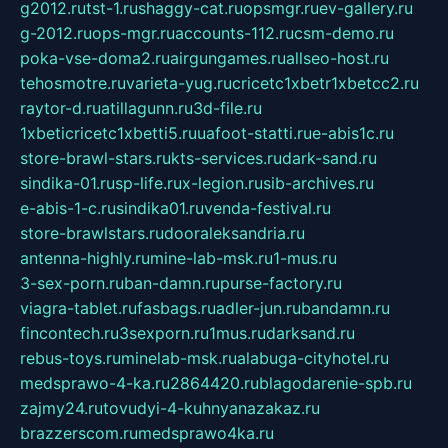
g2012.ru
tst-1.ru
shaggy-cat.ru
opsmgr.ru
ev-gallery.ru
g-2012.ru
ops-mgr.ru
accounts-112.ru
csm-demo.ru
poka-vse-doma2.ru
airgungames.ru
allseo-host.ru
tehosmotre.ru
varieta-yug.ru
cricetc1xbetr1xbetcc2.ru
raytor-d.ru
atillagunn.ru
3d-file.ru
1xbeticricetc1xbetti5.ru
uafoot-statti.ru
e-abis1c.ru
store-brawl-stars.ru
kts-services.ru
dark-sand.ru
sindika-01.ru
sp-life.ru
x-legion.ru
sib-archives.ru
e-abis-1-c.ru
sindika01.ru
venda-festival.ru
store-brawlstars.ru
dooraleksandria.ru
antenna-highly.ru
mine-lab-msk.ru
1-mus.ru
3-sex-porn.ru
ban-damn.ru
purse-factory.ru
viagra-tablet.ru
fasbags.ru
adler-jun.ru
bandamn.ru
fincontech.ru
3sexporn.ru
1mus.ru
darksand.ru
rebus-toys.ru
minelab-msk.ru
alabuga-cityhotel.ru
medsprawo-4-ka.ru
2864420.ru
blagodarenie-spb.ru
zajmy24.ru
tovudyi-4-kuhnyanazakaz.ru
brazzerscom.ru
medsprawo4ka.ru