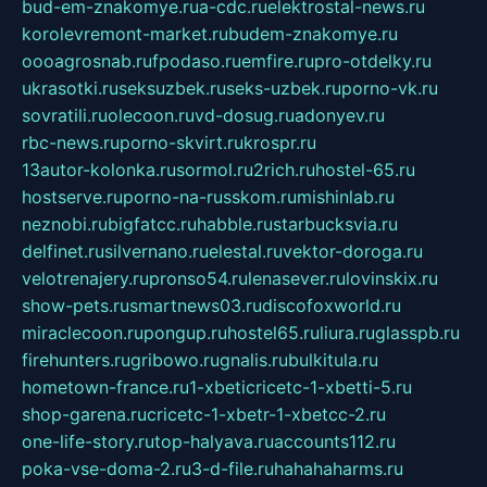
bud-em-znakomye.ru
a-cdc.ru
elektrostal-news.ru
korolevremont-market.ru
budem-znakomye.ru
oooagrosnab.ru
fpodaso.ru
emfire.ru
pro-otdelky.ru
ukrasotki.ru
seksuzbek.ru
seks-uzbek.ru
porno-vk.ru
sovratili.ru
olecoon.ru
vd-dosug.ru
adonyev.ru
rbc-news.ru
porno-skvirt.ru
krospr.ru
13autor-kolonka.ru
sormol.ru
2rich.ru
hostel-65.ru
hostserve.ru
porno-na-russkom.ru
mishinlab.ru
neznobi.ru
bigfatcc.ru
habble.ru
starbucksvia.ru
delfinet.ru
silvernano.ru
elestal.ru
vektor-doroga.ru
velotrenajery.ru
pronso54.ru
lenasever.ru
lovinskix.ru
show-pets.ru
smartnews03.ru
discofoxworld.ru
miraclecoon.ru
pongup.ru
hostel65.ru
liura.ru
glasspb.ru
firehunters.ru
gribowo.ru
gnalis.ru
bulkitula.ru
hometown-france.ru
1-xbeticricetc-1-xbetti-5.ru
shop-garena.ru
cricetc-1-xbetr-1-xbetcc-2.ru
one-life-story.ru
top-halyava.ru
accounts112.ru
poka-vse-doma-2.ru
3-d-file.ru
hahahaharms.ru