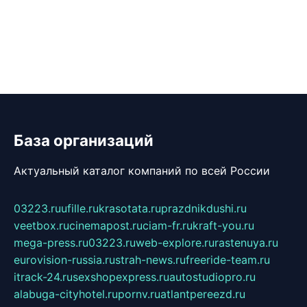
База организаций
Актуальный каталог компаний по всей России
03223.ru
ufille.ru
krasotata.ru
prazdnikdushi.ru
veetbox.ru
cinemapost.ru
ciam-fr.ru
kraft-you.ru
mega-press.ru
03223.ru
web-explore.ru
rastenuya.ru
eurovision-russia.ru
strah-news.ru
freeride-team.ru
itrack-24.ru
sexshopexpress.ru
autostudiopro.ru
alabuga-cityhotel.ru
pornv.ru
atlantpereezd.ru