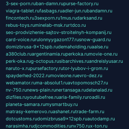
3-sex-porn.ru
ban-damn.ru
purse-factory.ru
viagra-tablet.ru
fasbags.ru
adler-jun.ru
bandamn.ru
fincontech.ru
3sexporn.ru
1mus.ru
darksand.ru
rebus-toys.ru
minelab-msk.ru
rtdco.ru
seo-prodvizhenie-sajtov-stroitelnyh-kompanij.ru
card-voice.ru
rulonnyygazon177.ru
snow-guard.ru
domizbrusa-9x12spb.ru
demaholding.ru
aalse.ru
a380club.ru
argentinamia.ru
perkoka.ru
movie-one.ru
perk-oka.ru
g-octopus.ru
sibarchives.ru
andreislyusar.ru
naruto-x.ru
pursefactory.ru
tor-lyubov-i-grom.ru
spayderhed-2022.ru
movieone.ru
evro-dez.ru
webamator.ru
ma-absolut1.ru
avtopomosch27.ru
nv-750.ru
news-plain.ru
nertansaga.ru
delanalad.ru
dizfiles.ru
youtubefree.ru
aria-family.ru
roadli.ru
planeta-samara.ru
mysmartbuy.ru
matrasy-kemerovo.ru
ashanet.ru
trade-farm.ru
dotcustoms.ru
domizbrusa9x12spb.ru
autodamp.ru
narasimha.ru
djcommodities.ru
nv750.ru
x-ton.ru