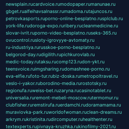
newsplain.ru
cardvoice.ru
modopaper.ru
manunae.ru
gbget.ru
alfeihavsalnassr.ru
madoma.ru
tajuncos.ru
petrovkasports.ru
porno-online-besplatno.ru
splclub.ru
york-life.ru
doroga-expo.ru
ribery.ru
cleanmedicine.ru
slovar-ivrit.ru
porno-video-besplatno.ru
seks-365.ru
ovucontrol.ru
sloty-igrovyye-avtomaty.ru
ru-industriya.ru
russkoe-porno-besplatno.ru
belgorod-day.ru
digilith.ru
pichkurovlab.ru
medic-today.ru
taksu.ru
comp123.ru
don-ykt.ru
teensvoice.ru
imgsharing.ru
domashnee-porno.ru
eva-elfie.ru
foto-tur.ru
biz-doska.ru
metropoltravel.ru
veslo-i-yakor.ru
borodino-media.ru
rostotsky.ru
regionufa.ru
weiss-bet.ru
zaryna.ru
casinotablet.ru
universalia.ru
remont-mebeli-moscow.ru
termomur.ru
clubfisher.ru
remstirufa.ru
erdamchi.ru
doramamama.ru
muraviovka-park.ru
worldofwoman.ru
clean-dreams.ru
arkrym.ru
kristinita.ru
dircomputer.ru
healthenter.ru
textexperts.ru
pivnaya-kruzhka.ru
kinofilmy-2021.ru