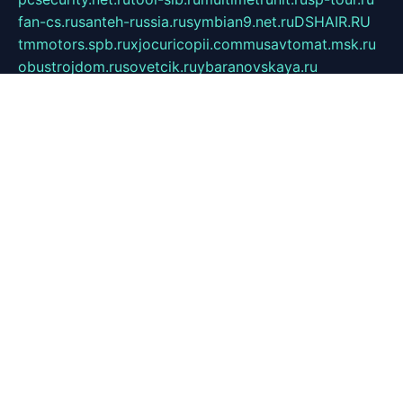
fan-cs.ru
santeh-russia.ru
symbian9.net.ru
DSHAIR.RU
tmmotors.spb.ru
xjocuricopii.com
musavtomat.msk.ru
obustrojdom.ru
sovetcik.ru
ybaranovskaya.ru
ppknews.ru
cult-alshei.ru
JAPANRUSSIA.RU
proekciyamebel.ru
imper-finans.ru
rim.org.ru
glamourai.ru
brassminus.ru
zabor-pro.ru
ftn.pp.ru
dorogoe58.ru
laimengpacker.ru
kuzova-zapchasti.ru
sageerp.ru
taxodrom.ru
dsrazvitie.ru
hardcity.net.ru
ratinghomegames.ru
topservice25.ru
gubernyan.ru
gtglasslined.ru
ii4.ru
tssport.spb.ru
andorra24.com
blackwallstreet.ru
oboimos.ru
optim-doors.com.ru
ikuch.ru
nycr.org.ru
npa21.ru
vremya-ch.spb.ru
desert000.ru
ivtorgi.ru
ifiori.ru
catalog-statei.ru
dcv.org.ru
spetsmaster174.ru
ipkameryhiseeu.ru
dum26.ru
ruspol.spb.ru
fr-opendp.ru
kam-solnyshko.ru
cheyenne-arapaho.ru
sevzapmetal.spb.ru
ted-lapidus.spb.ru
parasite-eliminator.ru