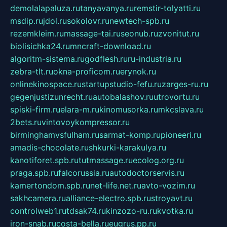
demolalapaluza.ru
tanyavanya.ru
remstir-tolyatti.ru
msdip.ru
jdol.ru
sokolovr.ru
newtech-spb.ru
rezemkleim.ru
massage-tai.ru
seonub.ru
zvonitut.ru
biolisichka24.ru
mncraft-download.ru
algoritm-sistema.ru
godflesh.ru
ru-industria.ru
zebra-tlt.ru
okna-proficom.ru
erynok.ru
onlinekinospace.ru
startupstudio-fefu.ru
zarges-ru.ru
gegenjustizunrecht.ru
autobalashov.ru
utrovortu.ru
spiski-firm.ru
elara-m.ru
kinomusorka.ru
mkcslava.ru
2bets.ru
vintovoykompressor.ru
birminghamvsfulham.ru
sarmat-komp.ru
pioneeri.ru
amadis-chocolate.ru
shkurki-karakulya.ru
kanotiforet.spb.ru
tutmassage.ru
ecolog.org.ru
praga.spb.ru
falcorussia.ru
autodoctorservis.ru
kamertondom.spb.ru
net-life.net.ru
avto-vozim.ru
sakhcamera.ru
alliance-electro.spb.ru
stroyavt.ru
controlweb1.ru
tdsak74.ru
kinzozo-ru.ru
kvotka.ru
iron-snab.ru
costa-bella.ru
eugrus.pp.ru