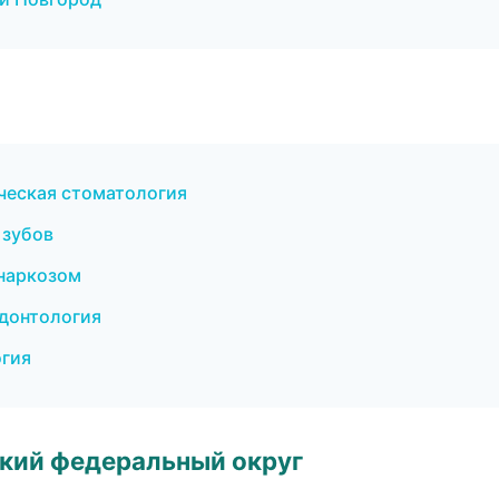
ческая стоматология
 зубов
 наркозом
одонтология
гия
ский федеральный округ