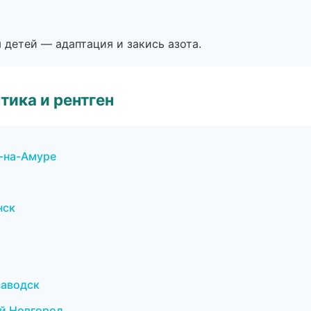
я детей — адаптация и закись азота.
тика и рентген
к-на-Амуре
нск
заводск
ий Новгород