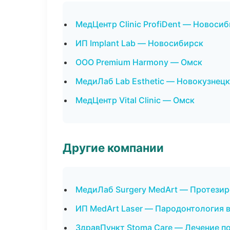
МедЦентр Clinic ProfiDent — Новоси
ИП Implant Lab — Новосибирск
ООО Premium Harmony — Омск
МедиЛаб Lab Esthetic — Новокузнецк
МедЦентр Vital Clinic — Омск
Другие компании
МедиЛаб Surgery MedArt — Протезир
ИП MedArt Laser — Пародонтология 
ЗдравПункт Stoma Care — Лечение п