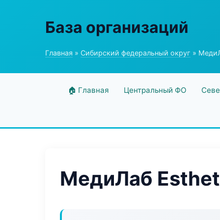
База организаций
Главная
»
Сибирский федеральный округ
» МедиЛ
🏠 Главная
Центральный ФО
Севе
МедиЛаб Esthet