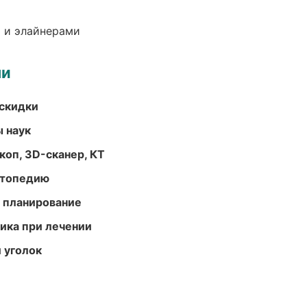
 и элайнерами
ми
скидки
ы наук
оп, 3D-сканер, КТ
ортопедию
 планирование
тика при лечении
 уголок