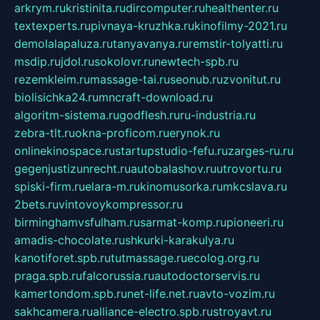
arkrym.ru
kristinita.ru
dircomputer.ru
healthenter.ru
textexperts.ru
pivnaya-kruzhka.ru
kinofilmy-2021.ru
demolalapaluza.ru
tanyavanya.ru
remstir-tolyatti.ru
msdip.ru
jdol.ru
sokolovr.ru
newtech-spb.ru
rezemkleim.ru
massage-tai.ru
seonub.ru
zvonitut.ru
biolisichka24.ru
mncraft-download.ru
algoritm-sistema.ru
godflesh.ru
ru-industria.ru
zebra-tlt.ru
okna-proficom.ru
erynok.ru
onlinekinospace.ru
startupstudio-fefu.ru
zarges-ru.ru
gegenjustizunrecht.ru
autobalashov.ru
utrovortu.ru
spiski-firm.ru
elara-m.ru
kinomusorka.ru
mkcslava.ru
2bets.ru
vintovoykompressor.ru
birminghamvsfulham.ru
sarmat-komp.ru
pioneeri.ru
amadis-chocolate.ru
shkurki-karakulya.ru
kanotiforet.spb.ru
tutmassage.ru
ecolog.org.ru
praga.spb.ru
falcorussia.ru
autodoctorservis.ru
kamertondom.spb.ru
net-life.net.ru
avto-vozim.ru
sakhcamera.ru
alliance-electro.spb.ru
stroyavt.ru