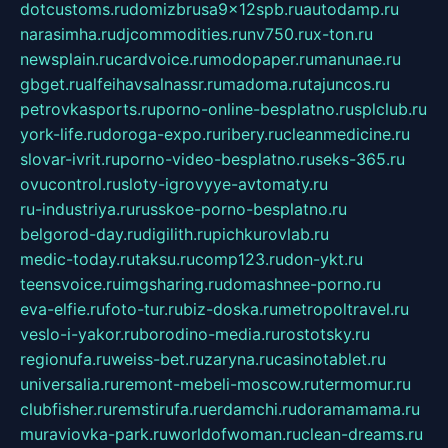
dotcustoms.ru
domizbrusa9x12spb.ru
autodamp.ru
narasimha.ru
djcommodities.ru
nv750.ru
x-ton.ru
newsplain.ru
cardvoice.ru
modopaper.ru
manunae.ru
gbget.ru
alfeihavsalnassr.ru
madoma.ru
tajuncos.ru
petrovkasports.ru
porno-online-besplatno.ru
splclub.ru
york-life.ru
doroga-expo.ru
ribery.ru
cleanmedicine.ru
slovar-ivrit.ru
porno-video-besplatno.ru
seks-365.ru
ovucontrol.ru
sloty-igrovyye-avtomaty.ru
ru-industriya.ru
russkoe-porno-besplatno.ru
belgorod-day.ru
digilith.ru
pichkurovlab.ru
medic-today.ru
taksu.ru
comp123.ru
don-ykt.ru
teensvoice.ru
imgsharing.ru
domashnee-porno.ru
eva-elfie.ru
foto-tur.ru
biz-doska.ru
metropoltravel.ru
veslo-i-yakor.ru
borodino-media.ru
rostotsky.ru
regionufa.ru
weiss-bet.ru
zaryna.ru
casinotablet.ru
universalia.ru
remont-mebeli-moscow.ru
termomur.ru
clubfisher.ru
remstirufa.ru
erdamchi.ru
doramamama.ru
muraviovka-park.ru
worldofwoman.ru
clean-dreams.ru