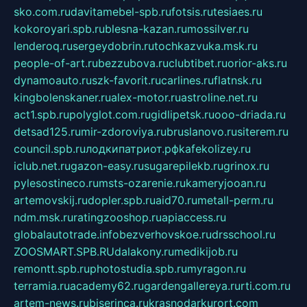
sko.com.ru
davitamebel-spb.ru
fotsis.ru
tesiaes.ru
kokoroyari.spb.ru
blesna-kazan.ru
mossilver.ru
lenderoq.ru
sergeydobrin.ru
tochkazvuka.msk.ru
people-of-art.ru
bezzubova.ru
clubtibet.ru
orior-aks.ru
dynamoauto.ru
szk-favorit.ru
carlines.ru
flatnsk.ru
kingbolenskaner.ru
alex-motor.ru
astroline.net.ru
act1.spb.ru
polyglot.com.ru
gidlipetsk.ru
ooo-driada.ru
detsad125.ru
mir-zdoroviya.ru
bruslanovo.ru
siterem.ru
council.spb.ru
лодкипатриот.рф
kafekolizey.ru
iclub.net.ru
gazon-easy.ru
sugarepilekb.ru
grinox.ru
pylesostineco.ru
msts-ozarenie.ru
kameryjooan.ru
artemovskij.ru
dopler.spb.ru
aid70.ru
metall-perm.ru
ndm.msk.ru
ratingzooshop.ru
apiaccess.ru
globalautotrade.info
bezverhovskoe.ru
drsschool.ru
ZOOSMART.SPB.RU
dalakony.ru
medikijob.ru
remontt.spb.ru
photostudia.spb.ru
myragon.ru
terramia.ru
academy62.ru
gardengallereya.ru
rti.com.ru
artem-news.ru
biserinca.ru
krasnodarkurort.com