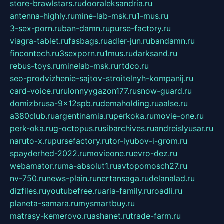
store-brawlstars.ru
dooraleksandria.ru
antenna-highly.ru
mine-lab-msk.ru
1-mus.ru
3-sex-porn.ru
ban-damn.ru
purse-factory.ru
viagra-tablet.ru
fasbags.ru
adler-jun.ru
bandamn.ru
fincontech.ru
3sexporn.ru
1mus.ru
darksand.ru
rebus-toys.ru
minelab-msk.ru
rtdco.ru
seo-prodvizhenie-sajtov-stroitelnyh-kompanij.ru
card-voice.ru
rulonnyygazon177.ru
snow-guard.ru
domizbrusa-9x12spb.ru
demaholding.ru
aalse.ru
a380club.ru
argentinamia.ru
perkoka.ru
movie-one.ru
perk-oka.ru
g-octopus.ru
sibarchives.ru
andreislyusar.ru
naruto-x.ru
pursefactory.ru
tor-lyubov-i-grom.ru
spayderhed-2022.ru
movieone.ru
evro-dez.ru
webamator.ru
ma-absolut1.ru
avtopomosch27.ru
nv-750.ru
news-plain.ru
nertansaga.ru
delanalad.ru
dizfiles.ru
youtubefree.ru
aria-family.ru
roadli.ru
planeta-samara.ru
mysmartbuy.ru
matrasy-kemerovo.ru
ashanet.ru
trade-farm.ru