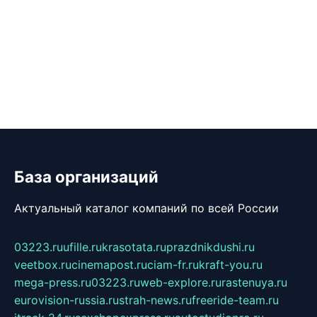
База организаций
Актуальный каталог компаний по всей России
03223.ru
ufille.ru
krasotata.ru
prazdnikdushi.ru
veetbox.ru
cinemapost.ru
ciam-fr.ru
kraft-you.ru
mega-press.ru
03223.ru
web-explore.ru
rastenuya.ru
eurovision-russia.ru
strah-news.ru
freeride-team.ru