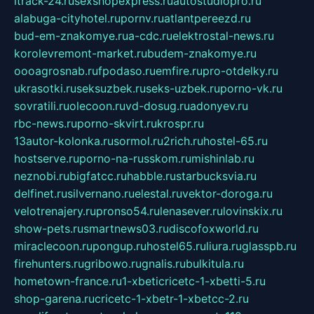
itrack-24.ru
sexshopexpress.ru
autostudiopro.ru
alabuga-cityhotel.ru
pornv.ru
atlantpereezd.ru
bud-em-znakomye.ru
a-cdc.ru
elektrostal-news.ru
korolevremont-market.ru
budem-znakomye.ru
oooagrosnab.ru
fpodaso.ru
emfire.ru
pro-otdelky.ru
ukrasotki.ru
seksuzbek.ru
seks-uzbek.ru
porno-vk.ru
sovratili.ru
olecoon.ru
vd-dosug.ru
adonyev.ru
rbc-news.ru
porno-skvirt.ru
krospr.ru
13autor-kolonka.ru
sormol.ru
2rich.ru
hostel-65.ru
hostserve.ru
porno-na-russkom.ru
mishinlab.ru
neznobi.ru
bigfatcc.ru
habble.ru
starbucksvia.ru
delfinet.ru
silvernano.ru
elestal.ru
vektor-doroga.ru
velotrenajery.ru
pronso54.ru
lenasever.ru
lovinskix.ru
show-pets.ru
smartnews03.ru
discofoxworld.ru
miraclecoon.ru
pongup.ru
hostel65.ru
liura.ru
glasspb.ru
firehunters.ru
gribowo.ru
gnalis.ru
bulkitula.ru
hometown-france.ru
1-xbeticricetc-1-xbetti-5.ru
shop-garena.ru
cricetc-1-xbetr-1-xbetcc-2.ru