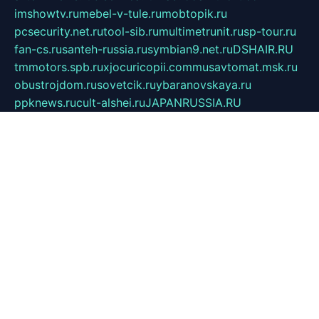
imshowtv.ru
mebel-v-tule.ru
mobtopik.ru
pcsecurity.net.ru
tool-sib.ru
multimetrunit.ru
sp-tour.ru
fan-cs.ru
santeh-russia.ru
symbian9.net.ru
DSHAIR.RU
tmmotors.spb.ru
xjocuricopii.com
musavtomat.msk.ru
obustrojdom.ru
sovetcik.ru
ybaranovskaya.ru
ppknews.ru
cult-alshei.ru
JAPANRUSSIA.RU
proekciyamebel.ru
imper-finans.ru
rim.org.ru
glamourai.ru
brassminus.ru
zabor-pro.ru
ftn.pp.ru
dorogoe58.ru
laimengpacker.ru
kuzova-zapchasti.ru
sageerp.ru
taxodrom.ru
dsrazvitie.ru
hardcity.net.ru
ratinghomegames.ru
topservice25.ru
gubernyan.ru
gtglasslined.ru
ii4.ru
tssport.spb.ru
andorra24.com
blackwallstreet.ru
oboimos.ru
optim-doors.com.ru
ikuch.ru
nycr.org.ru
npa21.ru
vremya-ch.spb.ru
desert000.ru
ivtorgi.ru
ifiori.ru
catalog-statei.ru
dcv.org.ru
spetsmaster174.ru
ipkameryhiseeu.ru
dum26.ru
ruspol.spb.ru
fr-opendp.ru
kam-solnyshko.ru
cheyenne-arapaho.ru
sevzapmetal.spb.ru