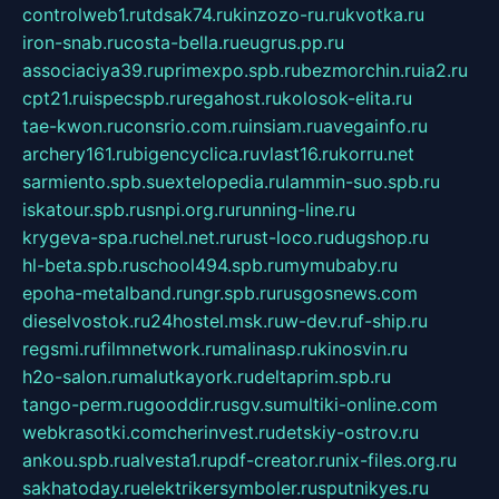
controlweb1.ru
tdsak74.ru
kinzozo-ru.ru
kvotka.ru
iron-snab.ru
costa-bella.ru
eugrus.pp.ru
associaciya39.ru
primexpo.spb.ru
bezmorchin.ru
ia2.ru
cpt21.ru
ispecspb.ru
regahost.ru
kolosok-elita.ru
tae-kwon.ru
consrio.com.ru
insiam.ru
avegainfo.ru
archery161.ru
bigencyclica.ru
vlast16.ru
korru.net
sarmiento.spb.su
extelopedia.ru
lammin-suo.spb.ru
iskatour.spb.ru
snpi.org.ru
running-line.ru
krygeva-spa.ru
chel.net.ru
rust-loco.ru
dugshop.ru
hl-beta.spb.ru
school494.spb.ru
mymubaby.ru
epoha-metalband.ru
ngr.spb.ru
rusgosnews.com
dieselvostok.ru
24hostel.msk.ru
w-dev.ru
f-ship.ru
regsmi.ru
filmnetwork.ru
malinasp.ru
kinosvin.ru
h2o-salon.ru
malutkayork.ru
deltaprim.spb.ru
tango-perm.ru
gooddir.ru
sgv.su
multiki-online.com
webkrasotki.com
cherinvest.ru
detskiy-ostrov.ru
ankou.spb.ru
alvesta1.ru
pdf-creator.ru
nix-files.org.ru
sakhatoday.ru
elektrikersymboler.ru
sputnikyes.ru