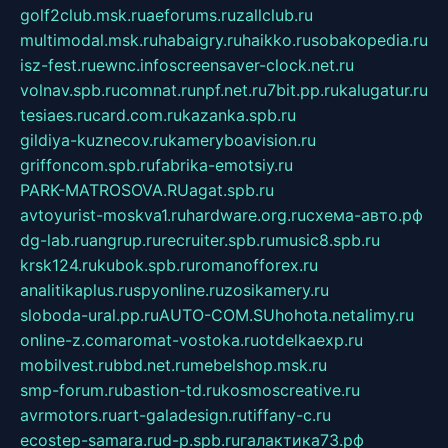
golf2club.msk.ru
aeforums.ru
zallclub.ru
multimodal.msk.ru
habaigry.ru
haikko.ru
sobakopedia.ru
isz-fest.ru
ewnc.info
screensaver-clock.net.ru
volnav.spb.ru
comnat.ru
npf.net.ru
7bit.pp.ru
kalugatur.ru
tesiaes.ru
card.com.ru
kazanka.spb.ru
gildiya-kuznecov.ru
kameryboavision.ru
griffoncom.spb.ru
fabrika-emotsiy.ru
PARK-MATROSOVA.RU
agat.spb.ru
avtoyurist-moskva1.ru
hardware.org.ru
схема-авто.рф
dg-lab.ru
angrup.ru
recruiter.spb.ru
music8.spb.ru
krsk124.ru
kubok.spb.ru
romanofforex.ru
analitikaplus.ru
spyonline.ru
zosikamery.ru
sloboda-ural.pp.ru
AUTO-COM.SU
hohota.net
alimy.ru
online-z.com
aromat-vostoka.ru
otdelkaexp.ru
mobilvest.ru
bbd.net.ru
mebelshop.msk.ru
smp-forum.ru
bastion-td.ru
kosmoscreative.ru
avrmotors.ru
art-galadesign.ru
tiffany-c.ru
ecostep-samara.ru
d-p.spb.ru
галактика73.рф