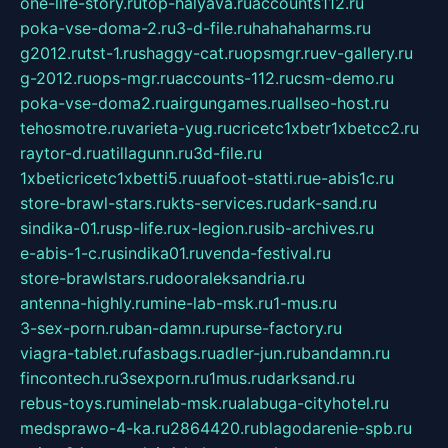
one-life-story.ru
top-halyava.ru
accounts112.ru
poka-vse-doma-2.ru
3-d-file.ru
hahahaharms.ru
g2012.ru
tst-1.ru
shaggy-cat.ru
opsmgr.ru
ev-gallery.ru
g-2012.ru
ops-mgr.ru
accounts-112.ru
csm-demo.ru
poka-vse-doma2.ru
airgungames.ru
allseo-host.ru
tehosmotre.ru
varieta-yug.ru
cricetc1xbetr1xbetcc2.ru
raytor-d.ru
atillagunn.ru
3d-file.ru
1xbeticricetc1xbetti5.ru
uafoot-statti.ru
e-abis1c.ru
store-brawl-stars.ru
kts-services.ru
dark-sand.ru
sindika-01.ru
sp-life.ru
x-legion.ru
sib-archives.ru
e-abis-1-c.ru
sindika01.ru
venda-festival.ru
store-brawlstars.ru
dooraleksandria.ru
antenna-highly.ru
mine-lab-msk.ru
1-mus.ru
3-sex-porn.ru
ban-damn.ru
purse-factory.ru
viagra-tablet.ru
fasbags.ru
adler-jun.ru
bandamn.ru
fincontech.ru
3sexporn.ru
1mus.ru
darksand.ru
rebus-toys.ru
minelab-msk.ru
alabuga-cityhotel.ru
medsprawo-4-ka.ru
2864420.ru
blagodarenie-spb.ru