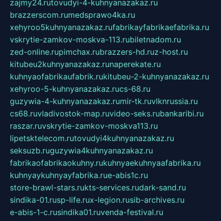
zajmy24.ru
tovudyi-4-kuhnyanazakaz.ru
brazzerscom.ru
medsprawo4ka.ru
xehyroo5kuhnyanazakaz.ru
fabrikayfabrikaefabrika.ru
vskrytie-zamkov-moskva-113.ru
biletnadom.ru
zed-online.ru
pimchax.ru
brazzers-hd.ru
z-host.ru
kitubeu2kuhnyanazakaz.ru
naperekate.ru
kuhnyaofabrikaufabrik.ru
kitubeu-2-kuhnyanazakaz.ru
xehyroo-5-kuhnyanazakaz.ru
cs-68.ru
guzywia-4-kuhnyanazakaz.ru
mir-tk.ru
vlknrussia.ru
cs68.ru
vladivostok-map.ru
video-seks.ru
bankaribi.ru
raszar.ru
vskrytie-zamkov-moskva113.ru
lipetsktelecom.ru
tovudyi4kuhnyanazakaz.ru
seksuzb.ru
guzywia4kuhnyanazakaz.ru
fabrikaofabrikaokuhny.ru
kuhnyaekuhnyaafabrika.ru
kuhnyaykuhnyayfabrika.ru
e-abis1c.ru
store-brawl-stars.ru
kts-services.ru
dark-sand.ru
sindika-01.ru
sp-life.ru
x-legion.ru
sib-archives.ru
e-abis-1-c.ru
sindika01.ru
venda-festival.ru