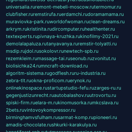
universalia.ru
remont-mebeli-moscow.ru
termomur.ru
clubfisher.ru
remstirufa.ru
erdamchi.ru
doramamama.ru
muraviovka-park.ru
worldofwoman.ru
clean-dreams.ru
arkrym.ru
kristinita.ru
dircomputer.ru
healthenter.ru
textexperts.ru
pivnaya-kruzhka.ru
kinofilmy-2021.ru
demolalapaluza.ru
tanyavanya.ru
remstir-tolyatti.ru
msdip.ru
jdol.ru
sokolovr.ru
newtech-spb.ru
rezemkleim.ru
massage-tai.ru
seonub.ru
zvonitut.ru
biolisichka24.ru
mncraft-download.ru
algoritm-sistema.ru
godflesh.ru
ru-industria.ru
zebra-tlt.ru
okna-proficom.ru
erynok.ru
onlinekinospace.ru
startupstudio-fefu.ru
zarges-ru.ru
gegenjustizunrecht.ru
autobalashov.ru
utrovortu.ru
spiski-firm.ru
elara-m.ru
kinomusorka.ru
mkcslava.ru
2bets.ru
vintovoykompressor.ru
birminghamvsfulham.ru
sarmat-komp.ru
pioneeri.ru
amadis-chocolate.ru
shkurki-karakulya.ru