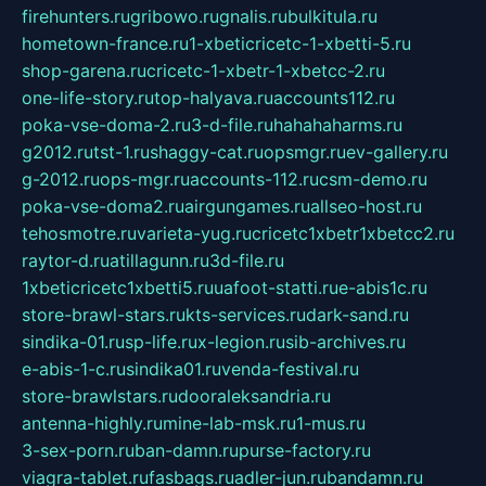
firehunters.ru
gribowo.ru
gnalis.ru
bulkitula.ru
hometown-france.ru
1-xbeticricetc-1-xbetti-5.ru
shop-garena.ru
cricetc-1-xbetr-1-xbetcc-2.ru
one-life-story.ru
top-halyava.ru
accounts112.ru
poka-vse-doma-2.ru
3-d-file.ru
hahahaharms.ru
g2012.ru
tst-1.ru
shaggy-cat.ru
opsmgr.ru
ev-gallery.ru
g-2012.ru
ops-mgr.ru
accounts-112.ru
csm-demo.ru
poka-vse-doma2.ru
airgungames.ru
allseo-host.ru
tehosmotre.ru
varieta-yug.ru
cricetc1xbetr1xbetcc2.ru
raytor-d.ru
atillagunn.ru
3d-file.ru
1xbeticricetc1xbetti5.ru
uafoot-statti.ru
e-abis1c.ru
store-brawl-stars.ru
kts-services.ru
dark-sand.ru
sindika-01.ru
sp-life.ru
x-legion.ru
sib-archives.ru
e-abis-1-c.ru
sindika01.ru
venda-festival.ru
store-brawlstars.ru
dooraleksandria.ru
antenna-highly.ru
mine-lab-msk.ru
1-mus.ru
3-sex-porn.ru
ban-damn.ru
purse-factory.ru
viagra-tablet.ru
fasbags.ru
adler-jun.ru
bandamn.ru