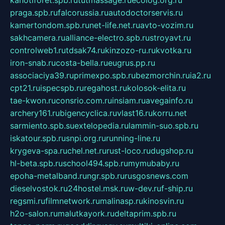
kanotiforet.spb.ru
tutmassage.ru
ecolog.org.ru
praga.spb.ru
falcorussia.ru
autodoctorservis.ru
kamertondom.spb.ru
net-life.net.ru
avto-vozim.ru
sakhcamera.ru
alliance-electro.spb.ru
stroyavt.ru
controlweb1.ru
tdsak74.ru
kinzozo-ru.ru
kvotka.ru
iron-snab.ru
costa-bella.ru
eugrus.pp.ru
associaciya39.ru
primexpo.spb.ru
bezmorchin.ru
ia2.ru
cpt21.ru
ispecspb.ru
regahost.ru
kolosok-elita.ru
tae-kwon.ru
consrio.com.ru
insiam.ru
avegainfo.ru
archery161.ru
bigencyclica.ru
vlast16.ru
korru.net
sarmiento.spb.su
extelopedia.ru
lammin-suo.spb.ru
iskatour.spb.ru
snpi.org.ru
running-line.ru
krygeva-spa.ru
chel.net.ru
rust-loco.ru
dugshop.ru
hl-beta.spb.ru
school494.spb.ru
mymubaby.ru
epoha-metalband.ru
ngr.spb.ru
rusgosnews.com
dieselvostok.ru
24hostel.msk.ru
w-dev.ru
f-ship.ru
regsmi.ru
filmnetwork.ru
malinasp.ru
kinosvin.ru
h2o-salon.ru
malutkayork.ru
deltaprim.spb.ru