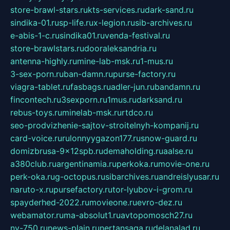
store-brawl-stars.ru
kts-services.ru
dark-sand.ru
sindika-01.ru
sp-life.ru
x-legion.ru
sib-archives.ru
e-abis-1-c.ru
sindika01.ru
venda-festival.ru
store-brawlstars.ru
dooraleksandria.ru
antenna-highly.ru
mine-lab-msk.ru
1-mus.ru
3-sex-porn.ru
ban-damn.ru
purse-factory.ru
viagra-tablet.ru
fasbags.ru
adler-jun.ru
bandamn.ru
fincontech.ru
3sexporn.ru
1mus.ru
darksand.ru
rebus-toys.ru
minelab-msk.ru
rtdco.ru
seo-prodvizhenie-sajtov-stroitelnyh-kompanij.ru
card-voice.ru
rulonnyygazon177.ru
snow-guard.ru
domizbrusa-9x12spb.ru
demaholding.ru
aalse.ru
a380club.ru
argentinamia.ru
perkoka.ru
movie-one.ru
perk-oka.ru
g-octopus.ru
sibarchives.ru
andreislyusar.ru
naruto-x.ru
pursefactory.ru
tor-lyubov-i-grom.ru
spayderhed-2022.ru
movieone.ru
evro-dez.ru
webamator.ru
ma-absolut1.ru
avtopomosch27.ru
nv-750.ru
news-plain.ru
nertansaga.ru
delanalad.ru