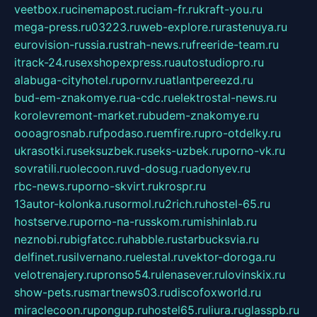
veetbox.ru
cinemapost.ru
ciam-fr.ru
kraft-you.ru
mega-press.ru
03223.ru
web-explore.ru
rastenuya.ru
eurovision-russia.ru
strah-news.ru
freeride-team.ru
itrack-24.ru
sexshopexpress.ru
autostudiopro.ru
alabuga-cityhotel.ru
pornv.ru
atlantpereezd.ru
bud-em-znakomye.ru
a-cdc.ru
elektrostal-news.ru
korolevremont-market.ru
budem-znakomye.ru
oooagrosnab.ru
fpodaso.ru
emfire.ru
pro-otdelky.ru
ukrasotki.ru
seksuzbek.ru
seks-uzbek.ru
porno-vk.ru
sovratili.ru
olecoon.ru
vd-dosug.ru
adonyev.ru
rbc-news.ru
porno-skvirt.ru
krospr.ru
13autor-kolonka.ru
sormol.ru
2rich.ru
hostel-65.ru
hostserve.ru
porno-na-russkom.ru
mishinlab.ru
neznobi.ru
bigfatcc.ru
habble.ru
starbucksvia.ru
delfinet.ru
silvernano.ru
elestal.ru
vektor-doroga.ru
velotrenajery.ru
pronso54.ru
lenasever.ru
lovinskix.ru
show-pets.ru
smartnews03.ru
discofoxworld.ru
miraclecoon.ru
pongup.ru
hostel65.ru
liura.ru
glasspb.ru