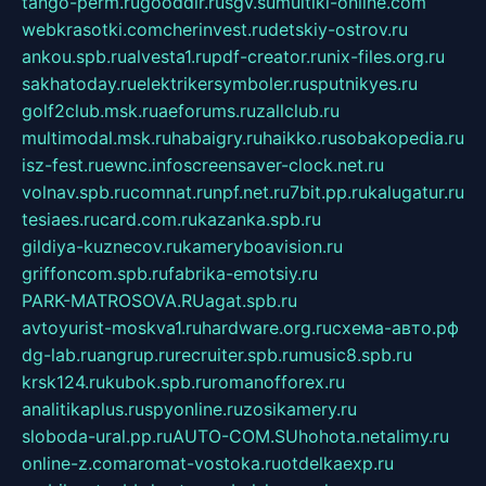
tango-perm.ru
gooddir.ru
sgv.su
multiki-online.com
webkrasotki.com
cherinvest.ru
detskiy-ostrov.ru
ankou.spb.ru
alvesta1.ru
pdf-creator.ru
nix-files.org.ru
sakhatoday.ru
elektrikersymboler.ru
sputnikyes.ru
golf2club.msk.ru
aeforums.ru
zallclub.ru
multimodal.msk.ru
habaigry.ru
haikko.ru
sobakopedia.ru
isz-fest.ru
ewnc.info
screensaver-clock.net.ru
volnav.spb.ru
comnat.ru
npf.net.ru
7bit.pp.ru
kalugatur.ru
tesiaes.ru
card.com.ru
kazanka.spb.ru
gildiya-kuznecov.ru
kameryboavision.ru
griffoncom.spb.ru
fabrika-emotsiy.ru
PARK-MATROSOVA.RU
agat.spb.ru
avtoyurist-moskva1.ru
hardware.org.ru
схема-авто.рф
dg-lab.ru
angrup.ru
recruiter.spb.ru
music8.spb.ru
krsk124.ru
kubok.spb.ru
romanofforex.ru
analitikaplus.ru
spyonline.ru
zosikamery.ru
sloboda-ural.pp.ru
AUTO-COM.SU
hohota.net
alimy.ru
online-z.com
aromat-vostoka.ru
otdelkaexp.ru