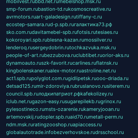
mobilvest.ru
bbd.net.ru
mebelshop.msk.ru
smp-forum.ru
bastion-td.ru
kosmoscreative.ru
avrmotors.ru
art-galadesign.ru
tiffany-c.ru
ecostep-samara.ru
d-p.spb.ru
галактика73.рф
sko.com.ru
davitamebel-spb.ru
fotsis.ru
tesiaes.ru
kokoroyari.spb.ru
blesna-kazan.ru
mossilver.ru
lenderoq.ru
sergeydobrin.ru
tochkazvuka.msk.ru
people-of-art.ru
bezzubova.ru
clubtibet.ru
orior-aks.ru
dynamoauto.ru
szk-favorit.ru
carlines.ru
flatnsk.ru
kingbolenskaner.ru
alex-motor.ru
astroline.net.ru
act1.spb.ru
polyglot.com.ru
gidlipetsk.ru
ooo-driada.ru
detsad125.ru
mir-zdoroviya.ru
bruslanovo.ru
siterem.ru
council.spb.ru
лодкипатриот.рф
kafekolizey.ru
iclub.net.ru
gazon-easy.ru
sugarepilekb.ru
grinox.ru
pylesostineco.ru
msts-ozarenie.ru
kameryjooan.ru
artemovskij.ru
dopler.spb.ru
aid70.ru
metall-perm.ru
ndm.msk.ru
ratingzooshop.ru
apiaccess.ru
globalautotrade.info
bezverhovskoe.ru
drsschool.ru