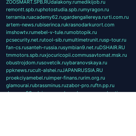
ZOOSMART.SPB.RU
dalakony.ru
medikijob.ru
remontt.spb.ru
photostudia.spb.ru
myragon.ru
terramia.ru
academy62.ru
gardengallereya.ru
rti.com.ru
artem-news.ru
biserinca.ru
krasnodarkurort.com
imshowtv.ru
mebel-v-tule.ru
mobtopik.ru
pcsecurity.net.ru
tool-sib.ru
multimetrunit.ru
sp-tour.ru
fan-cs.ru
santeh-russia.ru
symbian9.net.ru
DSHAIR.RU
tmmotors.spb.ru
xjocuricopii.com
musavtomat.msk.ru
obustrojdom.ru
sovetcik.ru
ybaranovskaya.ru
ppknews.ru
cult-alshei.ru
JAPANRUSSIA.RU
proekciyamebel.ru
imper-finans.ru
rim.org.ru
glamourai.ru
brassminus.ru
zabor-pro.ru
ftn.pp.ru
dorogoe58.ru
laimengpacker.ru
kuzova-zapchasti.ru
sageerp.ru
taxodrom.ru
dsrazvitie.ru
hardcity.net.ru
ratinghomegames.ru
topservice25.ru
gubernyan.ru
gtglasslined.ru
ii4.ru
tssport.spb.ru
andorra24.com
blackwallstreet.ru
oboimos.ru
optim-doors.com.ru
ikuch.ru
nycr.org.ru
npa21.ru
vremya-ch.spb.ru