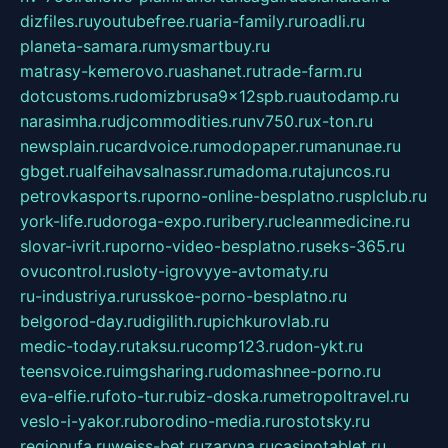
dizfiles.ru
youtubefree.ru
aria-family.ru
roadli.ru
planeta-samara.ru
mysmartbuy.ru
matrasy-kemerovo.ru
ashanet.ru
trade-farm.ru
dotcustoms.ru
domizbrusa9x12spb.ru
autodamp.ru
narasimha.ru
djcommodities.ru
nv750.ru
x-ton.ru
newsplain.ru
cardvoice.ru
modopaper.ru
manunae.ru
gbget.ru
alfeihavsalnassr.ru
madoma.ru
tajuncos.ru
petrovkasports.ru
porno-online-besplatno.ru
splclub.ru
york-life.ru
doroga-expo.ru
ribery.ru
cleanmedicine.ru
slovar-ivrit.ru
porno-video-besplatno.ru
seks-365.ru
ovucontrol.ru
sloty-igrovyye-avtomaty.ru
ru-industriya.ru
russkoe-porno-besplatno.ru
belgorod-day.ru
digilith.ru
pichkurovlab.ru
medic-today.ru
taksu.ru
comp123.ru
don-ykt.ru
teensvoice.ru
imgsharing.ru
domashnee-porno.ru
eva-elfie.ru
foto-tur.ru
biz-doska.ru
metropoltravel.ru
veslo-i-yakor.ru
borodino-media.ru
rostotsky.ru
regionufa.ru
weiss-bet.ru
zaryna.ru
casinotablet.ru