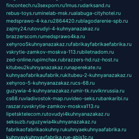
fincontech.ru
3sexporn.ru
1mus.ru
darksand.ru
rebus-toys.ru
minelab-msk.ru
alabuga-cityhotel.ru
medsprawo-4-ka.ru
2864420.ru
blagodarenie-spb.ru
zajmy24.ru
tovudyi-4-kuhnyanazakaz.ru
brazzerscom.ru
medsprawo4ka.ru
xehyroo5kuhnyanazakaz.ru
fabrikayfabrikaefabrika.ru
vskrytie-zamkov-moskva-113.ru
biletnadom.ru
zed-online.ru
pimchax.ru
brazzers-hd.ru
z-host.ru
kitubeu2kuhnyanazakaz.ru
naperekate.ru
kuhnyaofabrikaufabrik.ru
kitubeu-2-kuhnyanazakaz.ru
xehyroo-5-kuhnyanazakaz.ru
cs-68.ru
guzywia-4-kuhnyanazakaz.ru
mir-tk.ru
vlknrussia.ru
cs68.ru
vladivostok-map.ru
video-seks.ru
bankaribi.ru
raszar.ru
vskrytie-zamkov-moskva113.ru
lipetsktelecom.ru
tovudyi4kuhnyanazakaz.ru
seksuzb.ru
guzywia4kuhnyanazakaz.ru
fabrikaofabrikaokuhny.ru
kuhnyaekuhnyaafabrika.ru
kuhnyaykuhnyayfabrika.ru
e-abis1c.ru