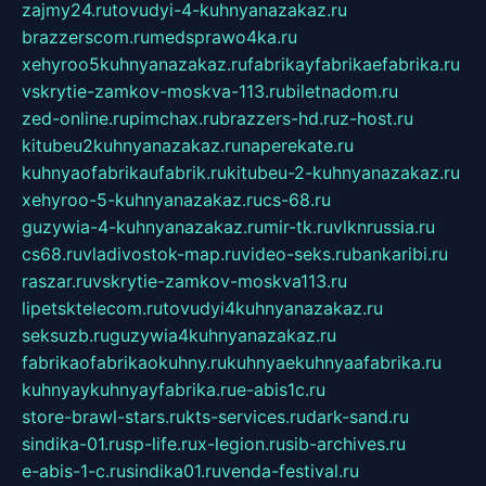
zajmy24.ru
tovudyi-4-kuhnyanazakaz.ru
brazzerscom.ru
medsprawo4ka.ru
xehyroo5kuhnyanazakaz.ru
fabrikayfabrikaefabrika.ru
vskrytie-zamkov-moskva-113.ru
biletnadom.ru
zed-online.ru
pimchax.ru
brazzers-hd.ru
z-host.ru
kitubeu2kuhnyanazakaz.ru
naperekate.ru
kuhnyaofabrikaufabrik.ru
kitubeu-2-kuhnyanazakaz.ru
xehyroo-5-kuhnyanazakaz.ru
cs-68.ru
guzywia-4-kuhnyanazakaz.ru
mir-tk.ru
vlknrussia.ru
cs68.ru
vladivostok-map.ru
video-seks.ru
bankaribi.ru
raszar.ru
vskrytie-zamkov-moskva113.ru
lipetsktelecom.ru
tovudyi4kuhnyanazakaz.ru
seksuzb.ru
guzywia4kuhnyanazakaz.ru
fabrikaofabrikaokuhny.ru
kuhnyaekuhnyaafabrika.ru
kuhnyaykuhnyayfabrika.ru
e-abis1c.ru
store-brawl-stars.ru
kts-services.ru
dark-sand.ru
sindika-01.ru
sp-life.ru
x-legion.ru
sib-archives.ru
e-abis-1-c.ru
sindika01.ru
venda-festival.ru