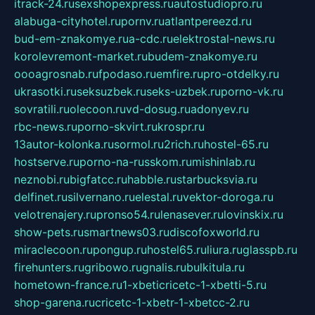
itrack-24.ru
sexshopexpress.ru
autostudiopro.ru
alabuga-cityhotel.ru
pornv.ru
atlantpereezd.ru
bud-em-znakomye.ru
a-cdc.ru
elektrostal-news.ru
korolevremont-market.ru
budem-znakomye.ru
oooagrosnab.ru
fpodaso.ru
emfire.ru
pro-otdelky.ru
ukrasotki.ru
seksuzbek.ru
seks-uzbek.ru
porno-vk.ru
sovratili.ru
olecoon.ru
vd-dosug.ru
adonyev.ru
rbc-news.ru
porno-skvirt.ru
krospr.ru
13autor-kolonka.ru
sormol.ru
2rich.ru
hostel-65.ru
hostserve.ru
porno-na-russkom.ru
mishinlab.ru
neznobi.ru
bigfatcc.ru
habble.ru
starbucksvia.ru
delfinet.ru
silvernano.ru
elestal.ru
vektor-doroga.ru
velotrenajery.ru
pronso54.ru
lenasever.ru
lovinskix.ru
show-pets.ru
smartnews03.ru
discofoxworld.ru
miraclecoon.ru
pongup.ru
hostel65.ru
liura.ru
glasspb.ru
firehunters.ru
gribowo.ru
gnalis.ru
bulkitula.ru
hometown-france.ru
1-xbeticricetc-1-xbetti-5.ru
shop-garena.ru
cricetc-1-xbetr-1-xbetcc-2.ru