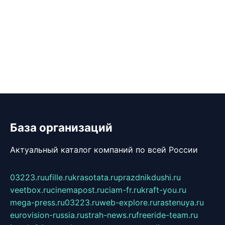
База организаций
Актуальный каталог компаний по всей России
03223.ru
ufille.ru
krasotata.ru
prazdnikdushi.ru
veetbox.ru
cinemapost.ru
ciam-fr.ru
kraft-you.ru
mega-press.ru
03223.ru
web-explore.ru
rastenuya.ru
eurovision-russia.ru
strah-news.ru
freeride-team.ru