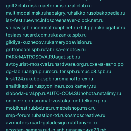
golf2club.msk.ru
aeforums.ru
zallclub.ru
multimodal.msk.ru
habaigry.ru
haikko.ru
sobakopedia.ru
isz-fest.ru
ewnc.info
screensaver-clock.net.ru
volnav.spb.ru
comnat.ru
npf.net.ru
7bit.pp.ru
kalugatur.ru
tesiaes.ru
card.com.ru
kazanka.spb.ru
gildiya-kuznecov.ru
kameryboavision.ru
griffoncom.spb.ru
fabrika-emotsiy.ru
PARK-MATROSOVA.RU
agat.spb.ru
avtoyurist-moskva1.ru
hardware.org.ru
схема-авто.рф
dg-lab.ru
angrup.ru
recruiter.spb.ru
music8.spb.ru
krsk124.ru
kubok.spb.ru
romanofforex.ru
analitikaplus.ru
spyonline.ru
zosikamery.ru
sloboda-ural.pp.ru
AUTO-COM.SU
hohota.net
alimy.ru
online-z.com
aromat-vostoka.ru
otdelkaexp.ru
mobilvest.ru
bbd.net.ru
mebelshop.msk.ru
smp-forum.ru
bastion-td.ru
kosmoscreative.ru
avrmotors.ru
art-galadesign.ru
tiffany-c.ru
ecostep-samara.ru
d-p.spb.ru
галактика73.рф