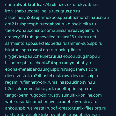
controlweb1.ru
tdsak74.ru
kinzozo-ru.ru
kvotka.ru
iron-snab.ru
costa-bella.ru
eugrus.pp.ru
associaciya39.ru
primexpo.spb.ru
bezmorchin.ru
ia2.ru
cpt21.ru
ispecspb.ru
regahost.ru
kolosok-elita.ru
tae-kwon.ru
consrio.com.ru
insiam.ru
avegainfo.ru
archery161.ru
bigencyclica.ru
vlast16.ru
korru.net
sarmiento.spb.su
extelopedia.ru
lammin-suo.spb.ru
iskatour.spb.ru
snpi.org.ru
running-line.ru
krygeva-spa.ru
chel.net.ru
rust-loco.ru
dugshop.ru
hl-beta.spb.ru
school494.spb.ru
mymubaby.ru
epoha-metalband.ru
ngr.spb.ru
rusgosnews.com
dieselvostok.ru
24hostel.msk.ru
w-dev.ru
f-ship.ru
regsmi.ru
filmnetwork.ru
malinasp.ru
kinosvin.ru
h2o-salon.ru
malutkayork.ru
deltaprim.spb.ru
tango-perm.ru
gooddir.ru
sgv.su
multiki-online.com
webkrasotki.com
cherinvest.ru
detskiy-ostrov.ru
ankou.spb.ru
alvesta1.ru
pdf-creator.ru
nix-files.org.ru
sakhatoday.ru
elektrikersymboler.ru
sputnikyes.ru