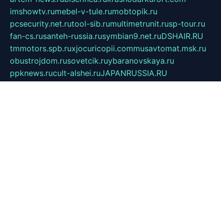
imshowtv.ru
mebel-v-tule.ru
mobtopik.ru
pcsecurity.net.ru
tool-sib.ru
multimetrunit.ru
sp-tour.ru
fan-cs.ru
santeh-russia.ru
symbian9.net.ru
DSHAIR.RU
tmmotors.spb.ru
xjocuricopii.com
musavtomat.msk.ru
obustrojdom.ru
sovetcik.ru
ybaranovskaya.ru
ppknews.ru
cult-alshei.ru
JAPANRUSSIA.RU
proekciyamebel.ru
imper-finans.ru
rim.org.ru
glamourai.ru
brassminus.ru
zabor-pro.ru
ftn.pp.ru
dorogoe58.ru
laimengpacker.ru
kuzova-zapchasti.ru
sageerp.ru
taxodrom.ru
dsrazvitie.ru
hardcity.net.ru
ratinghomegames.ru
topservice25.ru
gubernyan.ru
gtglasslined.ru
ii4.ru
tssport.spb.ru
andorra24.com
blackwallstreet.ru
oboimos.ru
optim-doors.com.ru
ikuch.ru
nycr.org.ru
npa21.ru
vremya-ch.spb.ru
desert000.ru
ivtorgi.ru
ifiori.ru
catalog-statei.ru
dcv.org.ru
spetsmaster174.ru
ipkameryhiseeu.ru
dum26.ru
ruspol.spb.ru
fr-opendp.ru
kam-solnyshko.ru