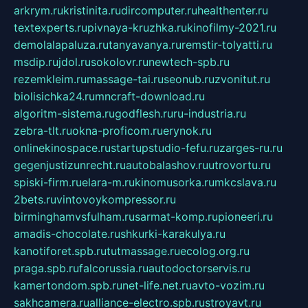
arkrym.ru
kristinita.ru
dircomputer.ru
healthenter.ru
textexperts.ru
pivnaya-kruzhka.ru
kinofilmy-2021.ru
demolalapaluza.ru
tanyavanya.ru
remstir-tolyatti.ru
msdip.ru
jdol.ru
sokolovr.ru
newtech-spb.ru
rezemkleim.ru
massage-tai.ru
seonub.ru
zvonitut.ru
biolisichka24.ru
mncraft-download.ru
algoritm-sistema.ru
godflesh.ru
ru-industria.ru
zebra-tlt.ru
okna-proficom.ru
erynok.ru
onlinekinospace.ru
startupstudio-fefu.ru
zarges-ru.ru
gegenjustizunrecht.ru
autobalashov.ru
utrovortu.ru
spiski-firm.ru
elara-m.ru
kinomusorka.ru
mkcslava.ru
2bets.ru
vintovoykompressor.ru
birminghamvsfulham.ru
sarmat-komp.ru
pioneeri.ru
amadis-chocolate.ru
shkurki-karakulya.ru
kanotiforet.spb.ru
tutmassage.ru
ecolog.org.ru
praga.spb.ru
falcorussia.ru
autodoctorservis.ru
kamertondom.spb.ru
net-life.net.ru
avto-vozim.ru
sakhcamera.ru
alliance-electro.spb.ru
stroyavt.ru