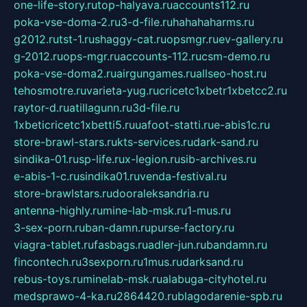
one-life-story.ru
top-halyava.ru
accounts112.ru
poka-vse-doma-2.ru
3-d-file.ru
hahahaharms.ru
g2012.ru
tst-1.ru
shaggy-cat.ru
opsmgr.ru
ev-gallery.ru
g-2012.ru
ops-mgr.ru
accounts-112.ru
csm-demo.ru
poka-vse-doma2.ru
airgungames.ru
allseo-host.ru
tehosmotre.ru
varieta-yug.ru
cricetc1xbetr1xbetcc2.ru
raytor-d.ru
atillagunn.ru
3d-file.ru
1xbeticricetc1xbetti5.ru
uafoot-statti.ru
e-abis1c.ru
store-brawl-stars.ru
kts-services.ru
dark-sand.ru
sindika-01.ru
sp-life.ru
x-legion.ru
sib-archives.ru
e-abis-1-c.ru
sindika01.ru
venda-festival.ru
store-brawlstars.ru
dooraleksandria.ru
antenna-highly.ru
mine-lab-msk.ru
1-mus.ru
3-sex-porn.ru
ban-damn.ru
purse-factory.ru
viagra-tablet.ru
fasbags.ru
adler-jun.ru
bandamn.ru
fincontech.ru
3sexporn.ru
1mus.ru
darksand.ru
rebus-toys.ru
minelab-msk.ru
alabuga-cityhotel.ru
medsprawo-4-ka.ru
2864420.ru
blagodarenie-spb.ru