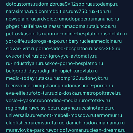
dotcustoms.ru
domizbrusa9x12spb.ru
autodamp.ru
narasimha.ru
djcommodities.ru
nv750.ru
x-ton.ru
newsplain.ru
cardvoice.ru
modopaper.ru
manunae.ru
gbget.ru
alfeihavsalnassr.ru
madoma.ru
tajuncos.ru
petrovkasports.ru
porno-online-besplatno.ru
splclub.ru
york-life.ru
doroga-expo.ru
ribery.ru
cleanmedicine.ru
slovar-ivrit.ru
porno-video-besplatno.ru
seks-365.ru
ovucontrol.ru
sloty-igrovyye-avtomaty.ru
ru-industriya.ru
russkoe-porno-besplatno.ru
belgorod-day.ru
digilith.ru
pichkurovlab.ru
medic-today.ru
taksu.ru
comp123.ru
don-ykt.ru
teensvoice.ru
imgsharing.ru
domashnee-porno.ru
eva-elfie.ru
foto-tur.ru
biz-doska.ru
metropoltravel.ru
veslo-i-yakor.ru
borodino-media.ru
rostotsky.ru
regionufa.ru
weiss-bet.ru
zaryna.ru
casinotablet.ru
universalia.ru
remont-mebeli-moscow.ru
termomur.ru
clubfisher.ru
remstirufa.ru
erdamchi.ru
doramamama.ru
muraviovka-park.ru
worldofwoman.ru
clean-dreams.ru