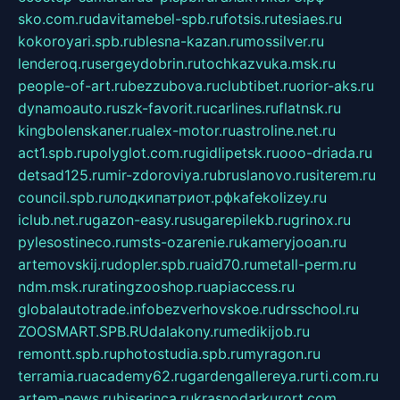
sko.com.ru
davitamebel-spb.ru
fotsis.ru
tesiaes.ru
kokoroyari.spb.ru
blesna-kazan.ru
mossilver.ru
lenderoq.ru
sergeydobrin.ru
tochkazvuka.msk.ru
people-of-art.ru
bezzubova.ru
clubtibet.ru
orior-aks.ru
dynamoauto.ru
szk-favorit.ru
carlines.ru
flatnsk.ru
kingbolenskaner.ru
alex-motor.ru
astroline.net.ru
act1.spb.ru
polyglot.com.ru
gidlipetsk.ru
ooo-driada.ru
detsad125.ru
mir-zdoroviya.ru
bruslanovo.ru
siterem.ru
council.spb.ru
лодкипатриот.рф
kafekolizey.ru
iclub.net.ru
gazon-easy.ru
sugarepilekb.ru
grinox.ru
pylesostineco.ru
msts-ozarenie.ru
kameryjooan.ru
artemovskij.ru
dopler.spb.ru
aid70.ru
metall-perm.ru
ndm.msk.ru
ratingzooshop.ru
apiaccess.ru
globalautotrade.info
bezverhovskoe.ru
drsschool.ru
ZOOSMART.SPB.RU
dalakony.ru
medikijob.ru
remontt.spb.ru
photostudia.spb.ru
myragon.ru
terramia.ru
academy62.ru
gardengallereya.ru
rti.com.ru
artem-news.ru
biserinca.ru
krasnodarkurort.com