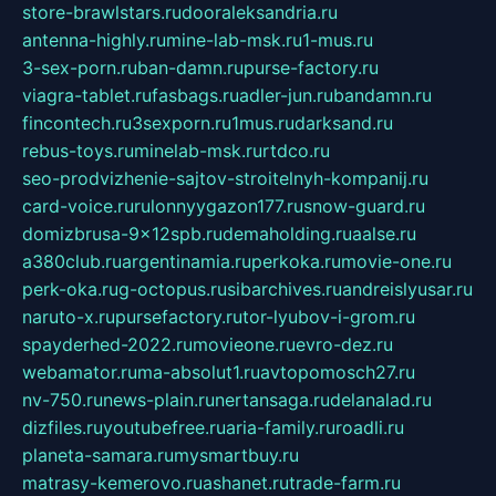
store-brawlstars.ru
dooraleksandria.ru
antenna-highly.ru
mine-lab-msk.ru
1-mus.ru
3-sex-porn.ru
ban-damn.ru
purse-factory.ru
viagra-tablet.ru
fasbags.ru
adler-jun.ru
bandamn.ru
fincontech.ru
3sexporn.ru
1mus.ru
darksand.ru
rebus-toys.ru
minelab-msk.ru
rtdco.ru
seo-prodvizhenie-sajtov-stroitelnyh-kompanij.ru
card-voice.ru
rulonnyygazon177.ru
snow-guard.ru
domizbrusa-9x12spb.ru
demaholding.ru
aalse.ru
a380club.ru
argentinamia.ru
perkoka.ru
movie-one.ru
perk-oka.ru
g-octopus.ru
sibarchives.ru
andreislyusar.ru
naruto-x.ru
pursefactory.ru
tor-lyubov-i-grom.ru
spayderhed-2022.ru
movieone.ru
evro-dez.ru
webamator.ru
ma-absolut1.ru
avtopomosch27.ru
nv-750.ru
news-plain.ru
nertansaga.ru
delanalad.ru
dizfiles.ru
youtubefree.ru
aria-family.ru
roadli.ru
planeta-samara.ru
mysmartbuy.ru
matrasy-kemerovo.ru
ashanet.ru
trade-farm.ru