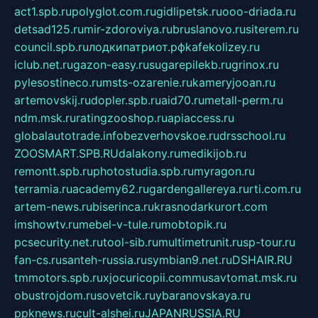
act1.spb.ru
polyglot.com.ru
gidlipetsk.ru
ooo-driada.ru
detsad125.ru
mir-zdoroviya.ru
bruslanovo.ru
siterem.ru
council.spb.ru
лодкипатриот.рф
kafekolizey.ru
iclub.net.ru
gazon-easy.ru
sugarepilekb.ru
grinox.ru
pylesostineco.ru
msts-ozarenie.ru
kameryjooan.ru
artemovskij.ru
dopler.spb.ru
aid70.ru
metall-perm.ru
ndm.msk.ru
ratingzooshop.ru
apiaccess.ru
globalautotrade.info
bezverhovskoe.ru
drsschool.ru
ZOOSMART.SPB.RU
dalakony.ru
medikijob.ru
remontt.spb.ru
photostudia.spb.ru
myragon.ru
terramia.ru
academy62.ru
gardengallereya.ru
rti.com.ru
artem-news.ru
biserinca.ru
krasnodarkurort.com
imshowtv.ru
mebel-v-tule.ru
mobtopik.ru
pcsecurity.net.ru
tool-sib.ru
multimetrunit.ru
sp-tour.ru
fan-cs.ru
santeh-russia.ru
symbian9.net.ru
DSHAIR.RU
tmmotors.spb.ru
xjocuricopii.com
musavtomat.msk.ru
obustrojdom.ru
sovetcik.ru
ybaranovskaya.ru
ppknews.ru
cult-alshei.ru
JAPANRUSSIA.RU