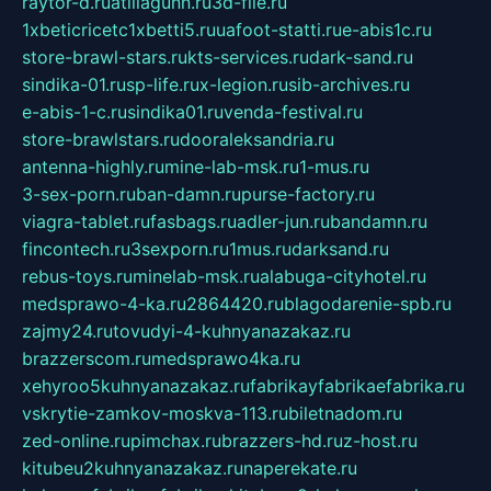
raytor-d.ru
atillagunn.ru
3d-file.ru
1xbeticricetc1xbetti5.ru
uafoot-statti.ru
e-abis1c.ru
store-brawl-stars.ru
kts-services.ru
dark-sand.ru
sindika-01.ru
sp-life.ru
x-legion.ru
sib-archives.ru
e-abis-1-c.ru
sindika01.ru
venda-festival.ru
store-brawlstars.ru
dooraleksandria.ru
antenna-highly.ru
mine-lab-msk.ru
1-mus.ru
3-sex-porn.ru
ban-damn.ru
purse-factory.ru
viagra-tablet.ru
fasbags.ru
adler-jun.ru
bandamn.ru
fincontech.ru
3sexporn.ru
1mus.ru
darksand.ru
rebus-toys.ru
minelab-msk.ru
alabuga-cityhotel.ru
medsprawo-4-ka.ru
2864420.ru
blagodarenie-spb.ru
zajmy24.ru
tovudyi-4-kuhnyanazakaz.ru
brazzerscom.ru
medsprawo4ka.ru
xehyroo5kuhnyanazakaz.ru
fabrikayfabrikaefabrika.ru
vskrytie-zamkov-moskva-113.ru
biletnadom.ru
zed-online.ru
pimchax.ru
brazzers-hd.ru
z-host.ru
kitubeu2kuhnyanazakaz.ru
naperekate.ru