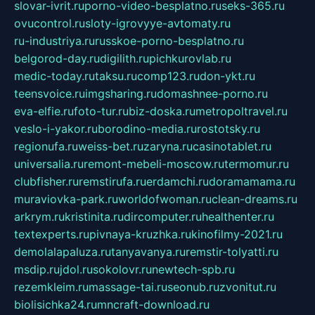
slovar-ivrit.ru
porno-video-besplatno.ru
seks-365.ru
ovucontrol.ru
sloty-igrovyye-avtomaty.ru
ru-industriya.ru
russkoe-porno-besplatno.ru
belgorod-day.ru
digilith.ru
pichkurovlab.ru
medic-today.ru
taksu.ru
comp123.ru
don-ykt.ru
teensvoice.ru
imgsharing.ru
domashnee-porno.ru
eva-elfie.ru
foto-tur.ru
biz-doska.ru
metropoltravel.ru
veslo-i-yakor.ru
borodino-media.ru
rostotsky.ru
regionufa.ru
weiss-bet.ru
zaryna.ru
casinotablet.ru
universalia.ru
remont-mebeli-moscow.ru
termomur.ru
clubfisher.ru
remstirufa.ru
erdamchi.ru
doramamama.ru
muraviovka-park.ru
worldofwoman.ru
clean-dreams.ru
arkrym.ru
kristinita.ru
dircomputer.ru
healthenter.ru
textexperts.ru
pivnaya-kruzhka.ru
kinofilmy-2021.ru
demolalapaluza.ru
tanyavanya.ru
remstir-tolyatti.ru
msdip.ru
jdol.ru
sokolovr.ru
newtech-spb.ru
rezemkleim.ru
massage-tai.ru
seonub.ru
zvonitut.ru
biolisichka24.ru
mncraft-download.ru