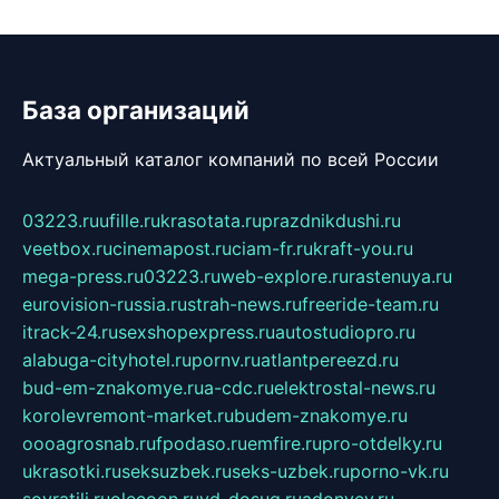
База организаций
Актуальный каталог компаний по всей России
03223.ru
ufille.ru
krasotata.ru
prazdnikdushi.ru
veetbox.ru
cinemapost.ru
ciam-fr.ru
kraft-you.ru
mega-press.ru
03223.ru
web-explore.ru
rastenuya.ru
eurovision-russia.ru
strah-news.ru
freeride-team.ru
itrack-24.ru
sexshopexpress.ru
autostudiopro.ru
alabuga-cityhotel.ru
pornv.ru
atlantpereezd.ru
bud-em-znakomye.ru
a-cdc.ru
elektrostal-news.ru
korolevremont-market.ru
budem-znakomye.ru
oooagrosnab.ru
fpodaso.ru
emfire.ru
pro-otdelky.ru
ukrasotki.ru
seksuzbek.ru
seks-uzbek.ru
porno-vk.ru