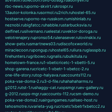
sovratili.ru
olecoon.ru
vd-dosug.ru
adonyev.ru
rbc-news.ru
porno-skvirt.ru
krospr.ru
13autor-kolonka.ru
sormol.ru
2rich.ru
hostel-65.ru
hostserve.ru
porno-na-russkom.ru
mishinlab.ru
neznobi.ru
bigfatcc.ru
habble.ru
starbucksvia.ru
delfinet.ru
silvernano.ru
elestal.ru
vektor-doroga.ru
velotrenajery.ru
pronso54.ru
lenasever.ru
lovinskix.ru
show-pets.ru
smartnews03.ru
discofoxworld.ru
miraclecoon.ru
pongup.ru
hostel65.ru
liura.ru
glasspb.ru
firehunters.ru
gribowo.ru
gnalis.ru
bulkitula.ru
hometown-france.ru
1-xbeticricetc-1-xbetti-5.ru
shop-garena.ru
cricetc-1-xbetr-1-xbetcc-2.ru
one-life-story.ru
top-halyava.ru
accounts112.ru
poka-vse-doma-2.ru
3-d-file.ru
hahahaharms.ru
g2012.ru
tst-1.ru
shaggy-cat.ru
opsmgr.ru
ev-gallery.ru
g-2012.ru
ops-mgr.ru
accounts-112.ru
csm-demo.ru
poka-vse-doma2.ru
airgungames.ru
allseo-host.ru
tehosmotre.ru
varieta-yug.ru
cricetc1xbetr1xbetcc2.ru