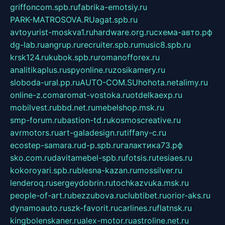
griffoncom.spb.ru
fabrika-emotsiy.ru
PARK-MATROSOVA.RU
agat.spb.ru
avtoyurist-moskva1.ru
hardware.org.ru
схема-авто.рф
dg-lab.ru
angrup.ru
recruiter.spb.ru
music8.spb.ru
krsk124.ru
kubok.spb.ru
romanofforex.ru
analitikaplus.ru
spyonline.ru
zosikamery.ru
sloboda-ural.pp.ru
AUTO-COM.SU
hohota.net
alimy.ru
online-z.com
aromat-vostoka.ru
otdelkaexp.ru
mobilvest.ru
bbd.net.ru
mebelshop.msk.ru
smp-forum.ru
bastion-td.ru
kosmoscreative.ru
avrmotors.ru
art-galadesign.ru
tiffany-c.ru
ecostep-samara.ru
d-p.spb.ru
галактика73.рф
sko.com.ru
davitamebel-spb.ru
fotsis.ru
tesiaes.ru
kokoroyari.spb.ru
blesna-kazan.ru
mossilver.ru
lenderoq.ru
sergeydobrin.ru
tochkazvuka.msk.ru
people-of-art.ru
bezzubova.ru
clubtibet.ru
orior-aks.ru
dynamoauto.ru
szk-favorit.ru
carlines.ru
flatnsk.ru
kingbolenskaner.ru
alex-motor.ru
astroline.net.ru