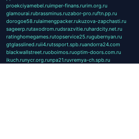
proekciyamebel.ru
imper-finans.ru
rim.org.ru
glamourai.ru
brassminus.ru
zabor-pro.ru
ftn.pp.ru
dorogoe58.ru
laimengpacker.ru
kuzova-zapchasti.ru
sageerp.ru
taxodrom.ru
dsrazvitie.ru
hardcity.net.ru
ratinghomegames.ru
topservice25.ru
gubernyan.ru
gtglasslined.ru
ii4.ru
tssport.spb.ru
andorra24.com
blackwallstreet.ru
oboimos.ru
optim-doors.com.ru
ikuch.ru
nycr.org.ru
npa21.ru
vremya-ch.spb.ru
desert000.ru
ivtorgi.ru
ifiori.ru
catalog-statei.ru
dcv.org.ru
spetsmaster174.ru
ipkameryhiseeu.ru
dum26.ru
ruspol.spb.ru
fr-opendp.ru
kam-solnyshko.ru
cheyenne-arapaho.ru
sevzapmetal.spb.ru
ted-lapidus.spb.ru
parasite-eliminator.ru
sigma-complete.ru
modernworld.ru
dama-moda.ru
eholot-group.ru
sk-nvkz.ru
DRONGOLD.RU
democratia2.ru
i-farmer.ru
mass-sport.org
jablonex.spb.ru
bookmess.ru
linkword.ru
refineua.com.ru
cs-spec.net.ru
altay-mebel.ru