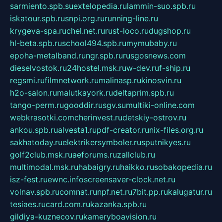
sarmiento.spb.su
extelopedia.ru
lammin-suo.spb.ru
iskatour.spb.ru
snpi.org.ru
running-line.ru
krygeva-spa.ru
chel.net.ru
rust-loco.ru
dugshop.ru
hl-beta.spb.ru
school494.spb.ru
mymubaby.ru
epoha-metalband.ru
ngr.spb.ru
rusgosnews.com
dieselvostok.ru
24hostel.msk.ru
w-dev.ru
f-ship.ru
regsmi.ru
filmnetwork.ru
malinasp.ru
kinosvin.ru
h2o-salon.ru
malutkayork.ru
deltaprim.spb.ru
tango-perm.ru
gooddir.ru
sgv.su
multiki-online.com
webkrasotki.com
cherinvest.ru
detskiy-ostrov.ru
ankou.spb.ru
alvesta1.ru
pdf-creator.ru
nix-files.org.ru
sakhatoday.ru
elektrikersymboler.ru
sputnikyes.ru
golf2club.msk.ru
aeforums.ru
zallclub.ru
multimodal.msk.ru
habaigry.ru
haikko.ru
sobakopedia.ru
isz-fest.ru
ewnc.info
screensaver-clock.net.ru
volnav.spb.ru
comnat.ru
npf.net.ru
7bit.pp.ru
kalugatur.ru
tesiaes.ru
card.com.ru
kazanka.spb.ru
gildiya-kuznecov.ru
kameryboavision.ru