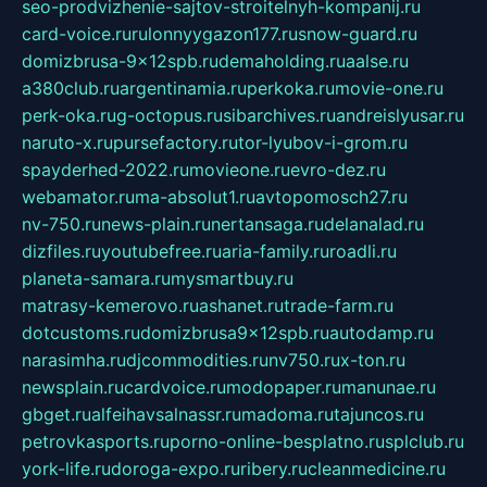
seo-prodvizhenie-sajtov-stroitelnyh-kompanij.ru
card-voice.ru
rulonnyygazon177.ru
snow-guard.ru
domizbrusa-9x12spb.ru
demaholding.ru
aalse.ru
a380club.ru
argentinamia.ru
perkoka.ru
movie-one.ru
perk-oka.ru
g-octopus.ru
sibarchives.ru
andreislyusar.ru
naruto-x.ru
pursefactory.ru
tor-lyubov-i-grom.ru
spayderhed-2022.ru
movieone.ru
evro-dez.ru
webamator.ru
ma-absolut1.ru
avtopomosch27.ru
nv-750.ru
news-plain.ru
nertansaga.ru
delanalad.ru
dizfiles.ru
youtubefree.ru
aria-family.ru
roadli.ru
planeta-samara.ru
mysmartbuy.ru
matrasy-kemerovo.ru
ashanet.ru
trade-farm.ru
dotcustoms.ru
domizbrusa9x12spb.ru
autodamp.ru
narasimha.ru
djcommodities.ru
nv750.ru
x-ton.ru
newsplain.ru
cardvoice.ru
modopaper.ru
manunae.ru
gbget.ru
alfeihavsalnassr.ru
madoma.ru
tajuncos.ru
petrovkasports.ru
porno-online-besplatno.ru
splclub.ru
york-life.ru
doroga-expo.ru
ribery.ru
cleanmedicine.ru