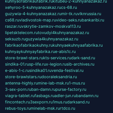
kuhnyaofabrikaufabrik.ru
kitubeu-2-kuhnyanazakaz.ru
xehyroo-5-kuhnyanazakaz.ru
cs-68.ru
guzywia-4-kuhnyanazakaz.ru
mir-tk.ru
vlknrussia.ru
cs68.ru
vladivostok-map.ru
video-seks.ru
bankaribi.ru
raszar.ru
vskrytie-zamkov-moskva113.ru
lipetsktelecom.ru
tovudyi4kuhnyanazakaz.ru
seksuzb.ru
guzywia4kuhnyanazakaz.ru
fabrikaofabrikaokuhny.ru
kuhnyaekuhnyaafabrika.ru
kuhnyaykuhnyayfabrika.ru
e-abis1c.ru
store-brawl-stars.ru
kts-services.ru
dark-sand.ru
sindika-01.ru
sp-life.ru
x-legion.ru
sib-archives.ru
e-abis-1-c.ru
sindika01.ru
venda-festival.ru
store-brawlstars.ru
dooraleksandria.ru
antenna-highly.ru
mine-lab-msk.ru
1-mus.ru
3-sex-porn.ru
ban-damn.ru
purse-factory.ru
viagra-tablet.ru
fasbags.ru
adler-jun.ru
bandamn.ru
fincontech.ru
3sexporn.ru
1mus.ru
darksand.ru
rebus-toys.ru
minelab-msk.ru
rtdco.ru