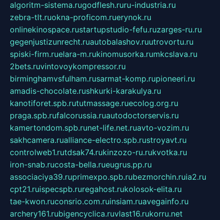
algoritm-sistema.ru
godflesh.ru
ru-industria.ru
zebra-tlt.ru
okna-proficom.ru
erynok.ru
onlinekinospace.ru
startupstudio-fefu.ru
zarges-ru.ru
gegenjustizunrecht.ru
autobalashov.ru
utrovortu.ru
spiski-firm.ru
elara-m.ru
kinomusorka.ru
mkcslava.ru
2bets.ru
vintovoykompressor.ru
birminghamvsfulham.ru
sarmat-komp.ru
pioneeri.ru
amadis-chocolate.ru
shkurki-karakulya.ru
kanotiforet.spb.ru
tutmassage.ru
ecolog.org.ru
praga.spb.ru
falcorussia.ru
autodoctorservis.ru
kamertondom.spb.ru
net-life.net.ru
avto-vozim.ru
sakhcamera.ru
alliance-electro.spb.ru
stroyavt.ru
controlweb1.ru
tdsak74.ru
kinzozo-ru.ru
kvotka.ru
iron-snab.ru
costa-bella.ru
eugrus.pp.ru
associaciya39.ru
primexpo.spb.ru
bezmorchin.ru
ia2.ru
cpt21.ru
ispecspb.ru
regahost.ru
kolosok-elita.ru
tae-kwon.ru
consrio.com.ru
insiam.ru
avegainfo.ru
archery161.ru
bigencyclica.ru
vlast16.ru
korru.net