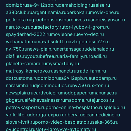
domizbrusa-9x12spb.ru
demaholding.ru
aalse.ru
a380club.ru
argentinamia.ru
perkoka.ru
movie-one.ru
perk-oka.ru
g-octopus.ru
sibarchives.ru
andreislyusar.ru
naruto-x.ru
pursefactory.ru
tor-lyubov-i-grom.ru
spayderhed-2022.ru
movieone.ru
evro-dez.ru
webamator.ru
ma-absolut1.ru
avtopomosch27.ru
nv-750.ru
news-plain.ru
nertansaga.ru
delanalad.ru
dizfiles.ru
youtubefree.ru
aria-family.ru
roadli.ru
planeta-samara.ru
mysmartbuy.ru
matrasy-kemerovo.ru
ashanet.ru
trade-farm.ru
dotcustoms.ru
domizbrusa9x12spb.ru
autodamp.ru
narasimha.ru
djcommodities.ru
nv750.ru
x-ton.ru
newsplain.ru
cardvoice.ru
modopaper.ru
manunae.ru
gbget.ru
alfeihavsalnassr.ru
madoma.ru
tajuncos.ru
petrovkasports.ru
porno-online-besplatno.ru
splclub.ru
york-life.ru
doroga-expo.ru
ribery.ru
cleanmedicine.ru
slovar-ivrit.ru
porno-video-besplatno.ru
seks-365.ru
ovucontrol.ru
sloty-igrovyye-avtomaty.ru