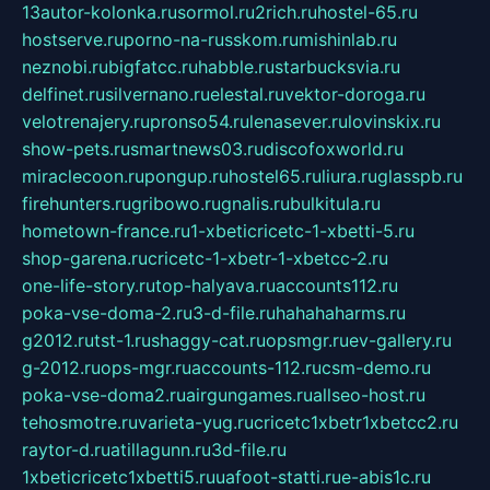
13autor-kolonka.ru
sormol.ru
2rich.ru
hostel-65.ru
hostserve.ru
porno-na-russkom.ru
mishinlab.ru
neznobi.ru
bigfatcc.ru
habble.ru
starbucksvia.ru
delfinet.ru
silvernano.ru
elestal.ru
vektor-doroga.ru
velotrenajery.ru
pronso54.ru
lenasever.ru
lovinskix.ru
show-pets.ru
smartnews03.ru
discofoxworld.ru
miraclecoon.ru
pongup.ru
hostel65.ru
liura.ru
glasspb.ru
firehunters.ru
gribowo.ru
gnalis.ru
bulkitula.ru
hometown-france.ru
1-xbeticricetc-1-xbetti-5.ru
shop-garena.ru
cricetc-1-xbetr-1-xbetcc-2.ru
one-life-story.ru
top-halyava.ru
accounts112.ru
poka-vse-doma-2.ru
3-d-file.ru
hahahaharms.ru
g2012.ru
tst-1.ru
shaggy-cat.ru
opsmgr.ru
ev-gallery.ru
g-2012.ru
ops-mgr.ru
accounts-112.ru
csm-demo.ru
poka-vse-doma2.ru
airgungames.ru
allseo-host.ru
tehosmotre.ru
varieta-yug.ru
cricetc1xbetr1xbetcc2.ru
raytor-d.ru
atillagunn.ru
3d-file.ru
1xbeticricetc1xbetti5.ru
uafoot-statti.ru
e-abis1c.ru