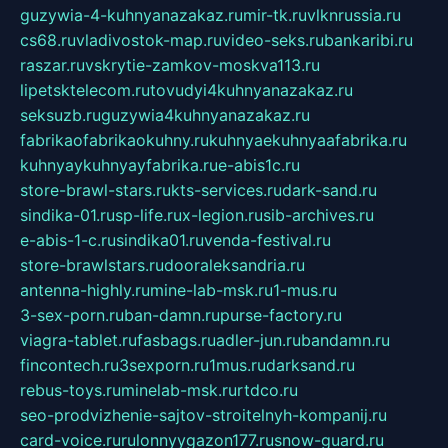
guzywia-4-kuhnyanazakaz.ru
mir-tk.ru
vlknrussia.ru
cs68.ru
vladivostok-map.ru
video-seks.ru
bankaribi.ru
raszar.ru
vskrytie-zamkov-moskva113.ru
lipetsktelecom.ru
tovudyi4kuhnyanazakaz.ru
seksuzb.ru
guzywia4kuhnyanazakaz.ru
fabrikaofabrikaokuhny.ru
kuhnyaekuhnyaafabrika.ru
kuhnyaykuhnyayfabrika.ru
e-abis1c.ru
store-brawl-stars.ru
kts-services.ru
dark-sand.ru
sindika-01.ru
sp-life.ru
x-legion.ru
sib-archives.ru
e-abis-1-c.ru
sindika01.ru
venda-festival.ru
store-brawlstars.ru
dooraleksandria.ru
antenna-highly.ru
mine-lab-msk.ru
1-mus.ru
3-sex-porn.ru
ban-damn.ru
purse-factory.ru
viagra-tablet.ru
fasbags.ru
adler-jun.ru
bandamn.ru
fincontech.ru
3sexporn.ru
1mus.ru
darksand.ru
rebus-toys.ru
minelab-msk.ru
rtdco.ru
seo-prodvizhenie-sajtov-stroitelnyh-kompanij.ru
card-voice.ru
rulonnyygazon177.ru
snow-guard.ru