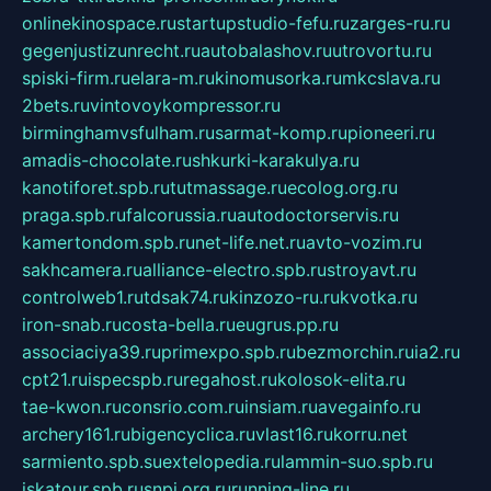
onlinekinospace.ru
startupstudio-fefu.ru
zarges-ru.ru
gegenjustizunrecht.ru
autobalashov.ru
utrovortu.ru
spiski-firm.ru
elara-m.ru
kinomusorka.ru
mkcslava.ru
2bets.ru
vintovoykompressor.ru
birminghamvsfulham.ru
sarmat-komp.ru
pioneeri.ru
amadis-chocolate.ru
shkurki-karakulya.ru
kanotiforet.spb.ru
tutmassage.ru
ecolog.org.ru
praga.spb.ru
falcorussia.ru
autodoctorservis.ru
kamertondom.spb.ru
net-life.net.ru
avto-vozim.ru
sakhcamera.ru
alliance-electro.spb.ru
stroyavt.ru
controlweb1.ru
tdsak74.ru
kinzozo-ru.ru
kvotka.ru
iron-snab.ru
costa-bella.ru
eugrus.pp.ru
associaciya39.ru
primexpo.spb.ru
bezmorchin.ru
ia2.ru
cpt21.ru
ispecspb.ru
regahost.ru
kolosok-elita.ru
tae-kwon.ru
consrio.com.ru
insiam.ru
avegainfo.ru
archery161.ru
bigencyclica.ru
vlast16.ru
korru.net
sarmiento.spb.su
extelopedia.ru
lammin-suo.spb.ru
iskatour.spb.ru
snpi.org.ru
running-line.ru