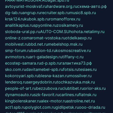
PARK-MATROSOVA.RU
agat.spb.ru
avtoyurist-moskva1.ru
hardware.org.ru
схема-авто.рф
dg-lab.ru
angrup.ru
recruiter.spb.ru
music8.spb.ru
krsk124.ru
kubok.spb.ru
romanofforex.ru
analitikaplus.ru
spyonline.ru
zosikamery.ru
sloboda-ural.pp.ru
AUTO-COM.SU
hohota.net
alimy.ru
online-z.com
aromat-vostoka.ru
otdelkaexp.ru
mobilvest.ru
bbd.net.ru
mebelshop.msk.ru
smp-forum.ru
bastion-td.ru
kosmoscreative.ru
avrmotors.ru
art-galadesign.ru
tiffany-c.ru
ecostep-samara.ru
d-p.spb.ru
галактика73.рф
sko.com.ru
davitamebel-spb.ru
fotsis.ru
tesiaes.ru
kokoroyari.spb.ru
blesna-kazan.ru
mossilver.ru
lenderoq.ru
sergeydobrin.ru
tochkazvuka.msk.ru
people-of-art.ru
bezzubova.ru
clubtibet.ru
orior-aks.ru
dynamoauto.ru
szk-favorit.ru
carlines.ru
flatnsk.ru
kingbolenskaner.ru
alex-motor.ru
astroline.net.ru
act1.spb.ru
polyglot.com.ru
gidlipetsk.ru
ooo-driada.ru