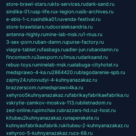
store-brawl-stars.ru
kts-services.ru
dark-sand.ru
sindika-01.ru
sp-life.ru
x-legion.ru
sib-archives.ru
e-abis-1-c.ru
sindika01.ru
venda-festival.ru
store-brawlstars.ru
dooraleksandria.ru
antenna-highly.ru
mine-lab-msk.ru
1-mus.ru
3-sex-porn.ru
ban-damn.ru
purse-factory.ru
viagra-tablet.ru
fasbags.ru
adler-jun.ru
bandamn.ru
fincontech.ru
3sexporn.ru
1mus.ru
darksand.ru
rebus-toys.ru
minelab-msk.ru
alabuga-cityhotel.ru
medsprawo-4-ka.ru
2864420.ru
blagodarenie-spb.ru
zajmy24.ru
tovudyi-4-kuhnyanazakaz.ru
brazzerscom.ru
medsprawo4ka.ru
xehyroo5kuhnyanazakaz.ru
fabrikayfabrikaefabrika.ru
vskrytie-zamkov-moskva-113.ru
biletnadom.ru
zed-online.ru
pimchax.ru
brazzers-hd.ru
z-host.ru
kitubeu2kuhnyanazakaz.ru
naperekate.ru
kuhnyaofabrikaufabrik.ru
kitubeu-2-kuhnyanazakaz.ru
xehyroo-5-kuhnyanazakaz.ru
cs-68.ru