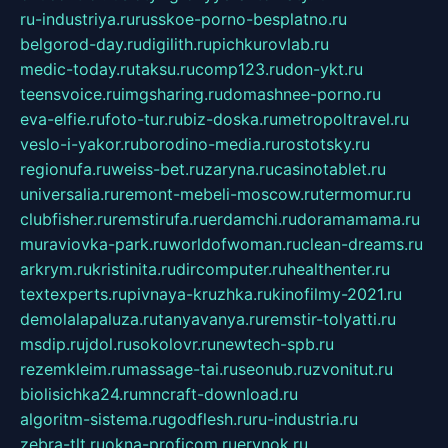
ru-industriya.ru
russkoe-porno-besplatno.ru
belgorod-day.ru
digilith.ru
pichkurovlab.ru
medic-today.ru
taksu.ru
comp123.ru
don-ykt.ru
teensvoice.ru
imgsharing.ru
domashnee-porno.ru
eva-elfie.ru
foto-tur.ru
biz-doska.ru
metropoltravel.ru
veslo-i-yakor.ru
borodino-media.ru
rostotsky.ru
regionufa.ru
weiss-bet.ru
zaryna.ru
casinotablet.ru
universalia.ru
remont-mebeli-moscow.ru
termomur.ru
clubfisher.ru
remstirufa.ru
erdamchi.ru
doramamama.ru
muraviovka-park.ru
worldofwoman.ru
clean-dreams.ru
arkrym.ru
kristinita.ru
dircomputer.ru
healthenter.ru
textexperts.ru
pivnaya-kruzhka.ru
kinofilmy-2021.ru
demolalapaluza.ru
tanyavanya.ru
remstir-tolyatti.ru
msdip.ru
jdol.ru
sokolovr.ru
newtech-spb.ru
rezemkleim.ru
massage-tai.ru
seonub.ru
zvonitut.ru
biolisichka24.ru
mncraft-download.ru
algoritm-sistema.ru
godflesh.ru
ru-industria.ru
zebra-tlt.ru
okna-proficom.ru
erynok.ru