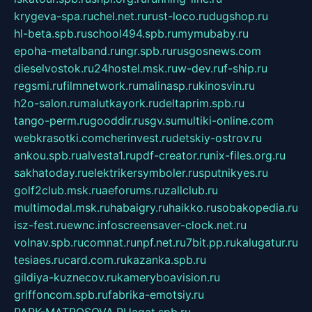
krygeva-spa.ru
chel.net.ru
rust-loco.ru
dugshop.ru
hl-beta.spb.ru
school494.spb.ru
mymubaby.ru
epoha-metalband.ru
ngr.spb.ru
rusgosnews.com
dieselvostok.ru
24hostel.msk.ru
w-dev.ru
f-ship.ru
regsmi.ru
filmnetwork.ru
malinasp.ru
kinosvin.ru
h2o-salon.ru
malutkayork.ru
deltaprim.spb.ru
tango-perm.ru
gooddir.ru
sgv.su
multiki-online.com
webkrasotki.com
cherinvest.ru
detskiy-ostrov.ru
ankou.spb.ru
alvesta1.ru
pdf-creator.ru
nix-files.org.ru
sakhatoday.ru
elektrikersymboler.ru
sputnikyes.ru
golf2club.msk.ru
aeforums.ru
zallclub.ru
multimodal.msk.ru
habaigry.ru
haikko.ru
sobakopedia.ru
isz-fest.ru
ewnc.info
screensaver-clock.net.ru
volnav.spb.ru
comnat.ru
npf.net.ru
7bit.pp.ru
kalugatur.ru
tesiaes.ru
card.com.ru
kazanka.spb.ru
gildiya-kuznecov.ru
kameryboavision.ru
griffoncom.spb.ru
fabrika-emotsiy.ru