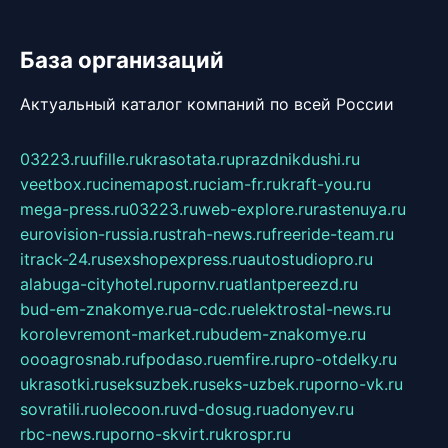
База организаций
Актуальный каталог компаний по всей России
03223.ru
ufille.ru
krasotata.ru
prazdnikdushi.ru
veetbox.ru
cinemapost.ru
ciam-fr.ru
kraft-you.ru
mega-press.ru
03223.ru
web-explore.ru
rastenuya.ru
eurovision-russia.ru
strah-news.ru
freeride-team.ru
itrack-24.ru
sexshopexpress.ru
autostudiopro.ru
alabuga-cityhotel.ru
pornv.ru
atlantpereezd.ru
bud-em-znakomye.ru
a-cdc.ru
elektrostal-news.ru
korolevremont-market.ru
budem-znakomye.ru
oooagrosnab.ru
fpodaso.ru
emfire.ru
pro-otdelky.ru
ukrasotki.ru
seksuzbek.ru
seks-uzbek.ru
porno-vk.ru
sovratili.ru
olecoon.ru
vd-dosug.ru
adonyev.ru
rbc-news.ru
porno-skvirt.ru
krospr.ru