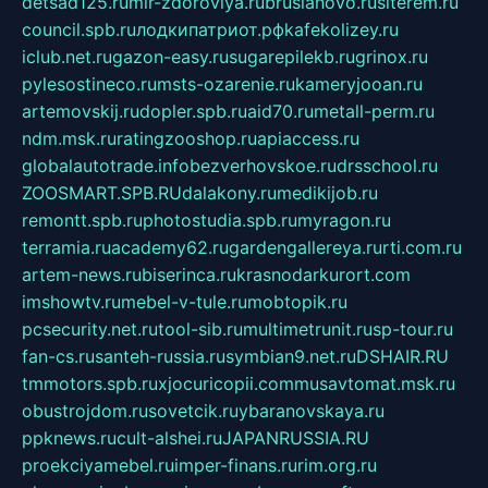
detsad125.ru
mir-zdoroviya.ru
bruslanovo.ru
siterem.ru
council.spb.ru
лодкипатриот.рф
kafekolizey.ru
iclub.net.ru
gazon-easy.ru
sugarepilekb.ru
grinox.ru
pylesostineco.ru
msts-ozarenie.ru
kameryjooan.ru
artemovskij.ru
dopler.spb.ru
aid70.ru
metall-perm.ru
ndm.msk.ru
ratingzooshop.ru
apiaccess.ru
globalautotrade.info
bezverhovskoe.ru
drsschool.ru
ZOOSMART.SPB.RU
dalakony.ru
medikijob.ru
remontt.spb.ru
photostudia.spb.ru
myragon.ru
terramia.ru
academy62.ru
gardengallereya.ru
rti.com.ru
artem-news.ru
biserinca.ru
krasnodarkurort.com
imshowtv.ru
mebel-v-tule.ru
mobtopik.ru
pcsecurity.net.ru
tool-sib.ru
multimetrunit.ru
sp-tour.ru
fan-cs.ru
santeh-russia.ru
symbian9.net.ru
DSHAIR.RU
tmmotors.spb.ru
xjocuricopii.com
musavtomat.msk.ru
obustrojdom.ru
sovetcik.ru
ybaranovskaya.ru
ppknews.ru
cult-alshei.ru
JAPANRUSSIA.RU
proekciyamebel.ru
imper-finans.ru
rim.org.ru