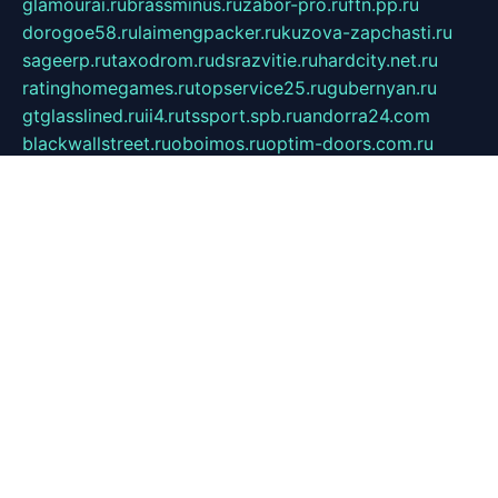
glamourai.ru
brassminus.ru
zabor-pro.ru
ftn.pp.ru
dorogoe58.ru
laimengpacker.ru
kuzova-zapchasti.ru
sageerp.ru
taxodrom.ru
dsrazvitie.ru
hardcity.net.ru
ratinghomegames.ru
topservice25.ru
gubernyan.ru
gtglasslined.ru
ii4.ru
tssport.spb.ru
andorra24.com
blackwallstreet.ru
oboimos.ru
optim-doors.com.ru
ikuch.ru
nycr.org.ru
npa21.ru
vremya-ch.spb.ru
desert000.ru
ivtorgi.ru
ifiori.ru
catalog-statei.ru
dcv.org.ru
spetsmaster174.ru
ipkameryhiseeu.ru
dum26.ru
ruspol.spb.ru
fr-opendp.ru
kam-solnyshko.ru
cheyenne-arapaho.ru
sevzapmetal.spb.ru
ted-lapidus.spb.ru
parasite-eliminator.ru
sigma-complete.ru
modernworld.ru
dama-moda.ru
eholot-group.ru
sk-nvkz.ru
DRONGOLD.RU
democratia2.ru
i-farmer.ru
mass-sport.org
jablonex.spb.ru
bookmess.ru
linkword.ru
refineua.com.ru
cs-spec.net.ru
altay-mebel.ru
DNK-THEATRE.RU
mechaniks.spb.ru
ipcamtechage.ru