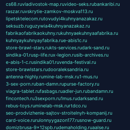
cs68.ru
vladivostok-map.ru
video-seks.ru
bankaribi.ru
raszar.ru
vskrytie-zamkov-moskva113.ru
lipetsktelecom.ru
tovudyi4kuhnyanazakaz.ru
seksuzb.ru
guzywia4kuhnyanazakaz.ru
fabrikaofabrikaokuhny.ru
kuhnyaekuhnyaafabrika.ru
kuhnyaykuhnyayfabrika.ru
e-abis1c.ru
store-brawl-stars.ru
kts-services.ru
dark-sand.ru
sindika-01.ru
sp-life.ru
x-legion.ru
sib-archives.ru
e-abis-1-c.ru
sindika01.ru
venda-festival.ru
store-brawlstars.ru
dooraleksandria.ru
antenna-highly.ru
mine-lab-msk.ru
1-mus.ru
3-sex-porn.ru
ban-damn.ru
purse-factory.ru
viagra-tablet.ru
fasbags.ru
adler-jun.ru
bandamn.ru
fincontech.ru
3sexporn.ru
1mus.ru
darksand.ru
rebus-toys.ru
minelab-msk.ru
rtdco.ru
seo-prodvizhenie-sajtov-stroitelnyh-kompanij.ru
card-voice.ru
rulonnyygazon177.ru
snow-guard.ru
domizbrusa-9x12spb.ru
demaholding.ru
aalse.ru