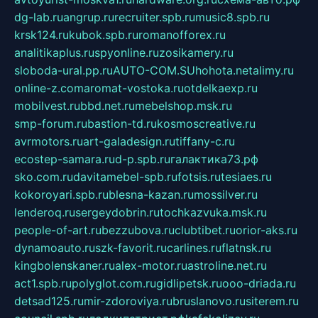
dg-lab.ru
angrup.ru
recruiter.spb.ru
music8.spb.ru
krsk124.ru
kubok.spb.ru
romanofforex.ru
analitikaplus.ru
spyonline.ru
zosikamery.ru
sloboda-ural.pp.ru
AUTO-COM.SU
hohota.net
alimy.ru
online-z.com
aromat-vostoka.ru
otdelkaexp.ru
mobilvest.ru
bbd.net.ru
mebelshop.msk.ru
smp-forum.ru
bastion-td.ru
kosmoscreative.ru
avrmotors.ru
art-galadesign.ru
tiffany-c.ru
ecostep-samara.ru
d-p.spb.ru
галактика73.рф
sko.com.ru
davitamebel-spb.ru
fotsis.ru
tesiaes.ru
kokoroyari.spb.ru
blesna-kazan.ru
mossilver.ru
lenderoq.ru
sergeydobrin.ru
tochkazvuka.msk.ru
people-of-art.ru
bezzubova.ru
clubtibet.ru
orior-aks.ru
dynamoauto.ru
szk-favorit.ru
carlines.ru
flatnsk.ru
kingbolenskaner.ru
alex-motor.ru
astroline.net.ru
act1.spb.ru
polyglot.com.ru
gidlipetsk.ru
ooo-driada.ru
detsad125.ru
mir-zdoroviya.ru
bruslanovo.ru
siterem.ru