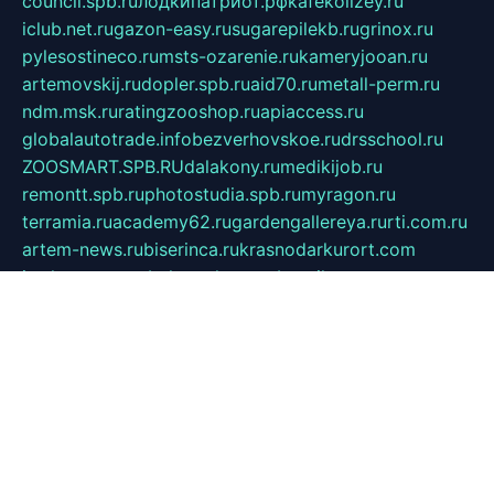
council.spb.ru
лодкипатриот.рф
kafekolizey.ru
iclub.net.ru
gazon-easy.ru
sugarepilekb.ru
grinox.ru
pylesostineco.ru
msts-ozarenie.ru
kameryjooan.ru
artemovskij.ru
dopler.spb.ru
aid70.ru
metall-perm.ru
ndm.msk.ru
ratingzooshop.ru
apiaccess.ru
globalautotrade.info
bezverhovskoe.ru
drsschool.ru
ZOOSMART.SPB.RU
dalakony.ru
medikijob.ru
remontt.spb.ru
photostudia.spb.ru
myragon.ru
terramia.ru
academy62.ru
gardengallereya.ru
rti.com.ru
artem-news.ru
biserinca.ru
krasnodarkurort.com
imshowtv.ru
mebel-v-tule.ru
mobtopik.ru
pcsecurity.net.ru
tool-sib.ru
multimetrunit.ru
sp-tour.ru
fan-cs.ru
santeh-russia.ru
symbian9.net.ru
DSHAIR.RU
tmmotors.spb.ru
xjocuricopii.com
musavtomat.msk.ru
obustrojdom.ru
sovetcik.ru
ybaranovskaya.ru
ppknews.ru
cult-alshei.ru
JAPANRUSSIA.RU
proekciyamebel.ru
imper-finans.ru
rim.org.ru
glamourai.ru
brassminus.ru
zabor-pro.ru
ftn.pp.ru