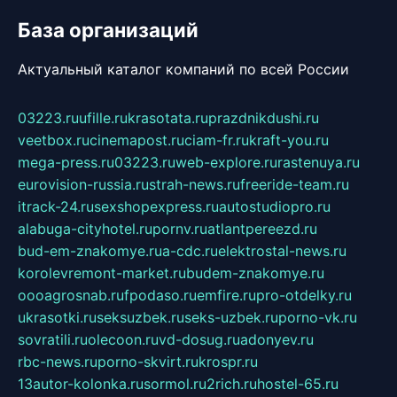
База организаций
Актуальный каталог компаний по всей России
03223.ru
ufille.ru
krasotata.ru
prazdnikdushi.ru
veetbox.ru
cinemapost.ru
ciam-fr.ru
kraft-you.ru
mega-press.ru
03223.ru
web-explore.ru
rastenuya.ru
eurovision-russia.ru
strah-news.ru
freeride-team.ru
itrack-24.ru
sexshopexpress.ru
autostudiopro.ru
alabuga-cityhotel.ru
pornv.ru
atlantpereezd.ru
bud-em-znakomye.ru
a-cdc.ru
elektrostal-news.ru
korolevremont-market.ru
budem-znakomye.ru
oooagrosnab.ru
fpodaso.ru
emfire.ru
pro-otdelky.ru
ukrasotki.ru
seksuzbek.ru
seks-uzbek.ru
porno-vk.ru
sovratili.ru
olecoon.ru
vd-dosug.ru
adonyev.ru
rbc-news.ru
porno-skvirt.ru
krospr.ru
13autor-kolonka.ru
sormol.ru
2rich.ru
hostel-65.ru