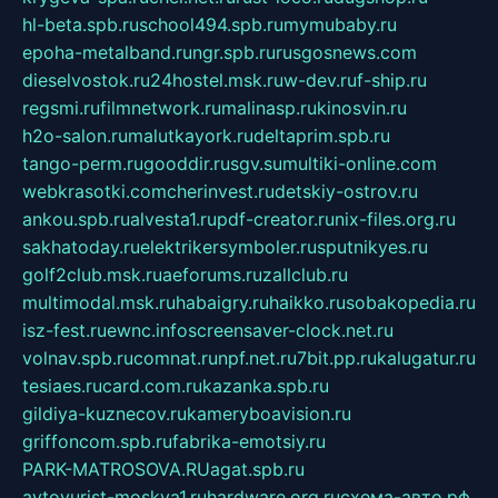
hl-beta.spb.ru
school494.spb.ru
mymubaby.ru
epoha-metalband.ru
ngr.spb.ru
rusgosnews.com
dieselvostok.ru
24hostel.msk.ru
w-dev.ru
f-ship.ru
regsmi.ru
filmnetwork.ru
malinasp.ru
kinosvin.ru
h2o-salon.ru
malutkayork.ru
deltaprim.spb.ru
tango-perm.ru
gooddir.ru
sgv.su
multiki-online.com
webkrasotki.com
cherinvest.ru
detskiy-ostrov.ru
ankou.spb.ru
alvesta1.ru
pdf-creator.ru
nix-files.org.ru
sakhatoday.ru
elektrikersymboler.ru
sputnikyes.ru
golf2club.msk.ru
aeforums.ru
zallclub.ru
multimodal.msk.ru
habaigry.ru
haikko.ru
sobakopedia.ru
isz-fest.ru
ewnc.info
screensaver-clock.net.ru
volnav.spb.ru
comnat.ru
npf.net.ru
7bit.pp.ru
kalugatur.ru
tesiaes.ru
card.com.ru
kazanka.spb.ru
gildiya-kuznecov.ru
kameryboavision.ru
griffoncom.spb.ru
fabrika-emotsiy.ru
PARK-MATROSOVA.RU
agat.spb.ru
avtoyurist-moskva1.ru
hardware.org.ru
схема-авто.рф