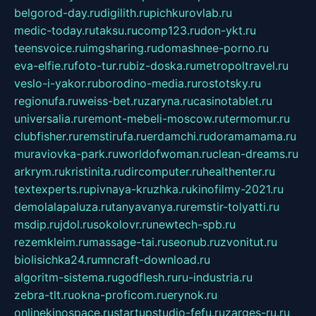
belgorod-day.ru
digilith.ru
pichkurovlab.ru
medic-today.ru
taksu.ru
comp123.ru
don-ykt.ru
teensvoice.ru
imgsharing.ru
domashnee-porno.ru
eva-elfie.ru
foto-tur.ru
biz-doska.ru
metropoltravel.ru
veslo-i-yakor.ru
borodino-media.ru
rostotsky.ru
regionufa.ru
weiss-bet.ru
zaryna.ru
casinotablet.ru
universalia.ru
remont-mebeli-moscow.ru
termomur.ru
clubfisher.ru
remstirufa.ru
erdamchi.ru
doramamama.ru
muraviovka-park.ru
worldofwoman.ru
clean-dreams.ru
arkrym.ru
kristinita.ru
dircomputer.ru
healthenter.ru
textexperts.ru
pivnaya-kruzhka.ru
kinofilmy-2021.ru
demolalapaluza.ru
tanyavanya.ru
remstir-tolyatti.ru
msdip.ru
jdol.ru
sokolovr.ru
newtech-spb.ru
rezemkleim.ru
massage-tai.ru
seonub.ru
zvonitut.ru
biolisichka24.ru
mncraft-download.ru
algoritm-sistema.ru
godflesh.ru
ru-industria.ru
zebra-tlt.ru
okna-proficom.ru
erynok.ru
onlinekinospace.ru
startupstudio-fefu.ru
zarges-ru.ru