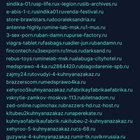
sindika-01.ru
sp-life.ru
x-legion.ru
sib-archives.ru
e-abis-1-c.ru
sindika01.ru
venda-festival.ru
store-brawlstars.ru
dooraleksandria.ru
antenna-highly.ru
mine-lab-msk.ru
1-mus.ru
3-sex-porn.ru
ban-damn.ru
purse-factory.ru
viagra-tablet.ru
fasbags.ru
adler-jun.ru
bandamn.ru
fincontech.ru
3sexporn.ru
1mus.ru
darksand.ru
rebus-toys.ru
minelab-msk.ru
alabuga-cityhotel.ru
medsprawo-4-ka.ru
2864420.ru
blagodarenie-spb.ru
zajmy24.ru
tovudyi-4-kuhnyanazakaz.ru
brazzerscom.ru
medsprawo4ka.ru
xehyroo5kuhnyanazakaz.ru
fabrikayfabrikaefabrika.ru
vskrytie-zamkov-moskva-113.ru
biletnadom.ru
zed-online.ru
pimchax.ru
brazzers-hd.ru
z-host.ru
kitubeu2kuhnyanazakaz.ru
naperekate.ru
kuhnyaofabrikaufabrik.ru
kitubeu-2-kuhnyanazakaz.ru
xehyroo-5-kuhnyanazakaz.ru
cs-68.ru
guzywia-4-kuhnyanazakaz.ru
mir-tk.ru
vlknrussia.ru