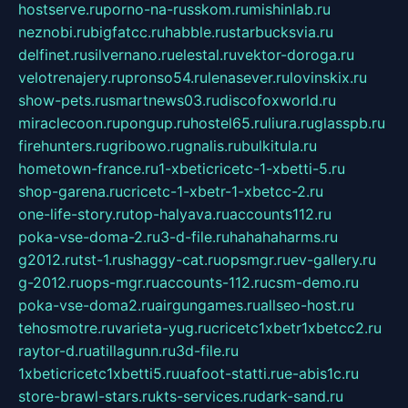
hostserve.ru
porno-na-russkom.ru
mishinlab.ru
neznobi.ru
bigfatcc.ru
habble.ru
starbucksvia.ru
delfinet.ru
silvernano.ru
elestal.ru
vektor-doroga.ru
velotrenajery.ru
pronso54.ru
lenasever.ru
lovinskix.ru
show-pets.ru
smartnews03.ru
discofoxworld.ru
miraclecoon.ru
pongup.ru
hostel65.ru
liura.ru
glasspb.ru
firehunters.ru
gribowo.ru
gnalis.ru
bulkitula.ru
hometown-france.ru
1-xbeticricetc-1-xbetti-5.ru
shop-garena.ru
cricetc-1-xbetr-1-xbetcc-2.ru
one-life-story.ru
top-halyava.ru
accounts112.ru
poka-vse-doma-2.ru
3-d-file.ru
hahahaharms.ru
g2012.ru
tst-1.ru
shaggy-cat.ru
opsmgr.ru
ev-gallery.ru
g-2012.ru
ops-mgr.ru
accounts-112.ru
csm-demo.ru
poka-vse-doma2.ru
airgungames.ru
allseo-host.ru
tehosmotre.ru
varieta-yug.ru
cricetc1xbetr1xbetcc2.ru
raytor-d.ru
atillagunn.ru
3d-file.ru
1xbeticricetc1xbetti5.ru
uafoot-statti.ru
e-abis1c.ru
store-brawl-stars.ru
kts-services.ru
dark-sand.ru