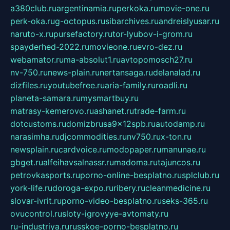
a380club.ru
argentinamia.ru
perkoka.ru
movie-one.ru
perk-oka.ru
g-octopus.ru
sibarchives.ru
andreislyusar.ru
naruto-x.ru
pursefactory.ru
tor-lyubov-i-grom.ru
spayderhed-2022.ru
movieone.ru
evro-dez.ru
webamator.ru
ma-absolut1.ru
avtopomosch27.ru
nv-750.ru
news-plain.ru
nertansaga.ru
delanalad.ru
dizfiles.ru
youtubefree.ru
aria-family.ru
roadli.ru
planeta-samara.ru
mysmartbuy.ru
matrasy-kemerovo.ru
ashanet.ru
trade-farm.ru
dotcustoms.ru
domizbrusa9x12spb.ru
autodamp.ru
narasimha.ru
djcommodities.ru
nv750.ru
x-ton.ru
newsplain.ru
cardvoice.ru
modopaper.ru
manunae.ru
gbget.ru
alfeihavsalnassr.ru
madoma.ru
tajuncos.ru
petrovkasports.ru
porno-online-besplatno.ru
splclub.ru
york-life.ru
doroga-expo.ru
ribery.ru
cleanmedicine.ru
slovar-ivrit.ru
porno-video-besplatno.ru
seks-365.ru
ovucontrol.ru
sloty-igrovyye-avtomaty.ru
ru-industriya.ru
russkoe-porno-besplatno.ru