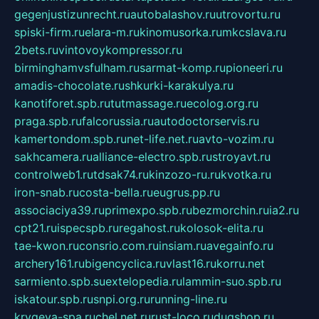
gegenjustizunrecht.ru
autobalashov.ru
utrovortu.ru
spiski-firm.ru
elara-m.ru
kinomusorka.ru
mkcslava.ru
2bets.ru
vintovoykompressor.ru
birminghamvsfulham.ru
sarmat-komp.ru
pioneeri.ru
amadis-chocolate.ru
shkurki-karakulya.ru
kanotiforet.spb.ru
tutmassage.ru
ecolog.org.ru
praga.spb.ru
falcorussia.ru
autodoctorservis.ru
kamertondom.spb.ru
net-life.net.ru
avto-vozim.ru
sakhcamera.ru
alliance-electro.spb.ru
stroyavt.ru
controlweb1.ru
tdsak74.ru
kinzozo-ru.ru
kvotka.ru
iron-snab.ru
costa-bella.ru
eugrus.pp.ru
associaciya39.ru
primexpo.spb.ru
bezmorchin.ru
ia2.ru
cpt21.ru
ispecspb.ru
regahost.ru
kolosok-elita.ru
tae-kwon.ru
consrio.com.ru
insiam.ru
avegainfo.ru
archery161.ru
bigencyclica.ru
vlast16.ru
korru.net
sarmiento.spb.su
extelopedia.ru
lammin-suo.spb.ru
iskatour.spb.ru
snpi.org.ru
running-line.ru
krygeva-spa.ru
chel.net.ru
rust-loco.ru
dugshop.ru