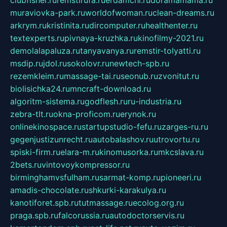
clubfisher.ru
remstirufa.ru
erdamchi.ru
doramamama.ru
muraviovka-park.ru
worldofwoman.ru
clean-dreams.ru
arkrym.ru
kristinita.ru
dircomputer.ru
healthenter.ru
textexperts.ru
pivnaya-kruzhka.ru
kinofilmy-2021.ru
demolalapaluza.ru
tanyavanya.ru
remstir-tolyatti.ru
msdip.ru
jdol.ru
sokolovr.ru
newtech-spb.ru
rezemkleim.ru
massage-tai.ru
seonub.ru
zvonitut.ru
biolisichka24.ru
mncraft-download.ru
algoritm-sistema.ru
godflesh.ru
ru-industria.ru
zebra-tlt.ru
okna-proficom.ru
erynok.ru
onlinekinospace.ru
startupstudio-fefu.ru
zarges-ru.ru
gegenjustizunrecht.ru
autobalashov.ru
utrovortu.ru
spiski-firm.ru
elara-m.ru
kinomusorka.ru
mkcslava.ru
2bets.ru
vintovoykompressor.ru
birminghamvsfulham.ru
sarmat-komp.ru
pioneeri.ru
amadis-chocolate.ru
shkurki-karakulya.ru
kanotiforet.spb.ru
tutmassage.ru
ecolog.org.ru
praga.spb.ru
falcorussia.ru
autodoctorservis.ru