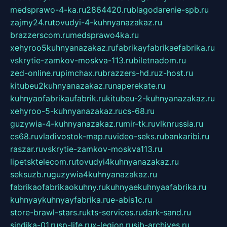
medsprawo-4-ka.ru
2864420.ru
blagodarenie-spb.ru
zajmy24.ru
tovudyi-4-kuhnyanazakaz.ru
brazzerscom.ru
medsprawo4ka.ru
xehyroo5kuhnyanazakaz.ru
fabrikayfabrikaefabrika.ru
vskrytie-zamkov-moskva-113.ru
biletnadom.ru
zed-online.ru
pimchax.ru
brazzers-hd.ru
z-host.ru
kitubeu2kuhnyanazakaz.ru
naperekate.ru
kuhnyaofabrikaufabrik.ru
kitubeu-2-kuhnyanazakaz.ru
xehyroo-5-kuhnyanazakaz.ru
cs-68.ru
guzywia-4-kuhnyanazakaz.ru
mir-tk.ru
vlknrussia.ru
cs68.ru
vladivostok-map.ru
video-seks.ru
bankaribi.ru
raszar.ru
vskrytie-zamkov-moskva113.ru
lipetsktelecom.ru
tovudyi4kuhnyanazakaz.ru
seksuzb.ru
guzywia4kuhnyanazakaz.ru
fabrikaofabrikaokuhny.ru
kuhnyaekuhnyaafabrika.ru
kuhnyaykuhnyayfabrika.ru
e-abis1c.ru
store-brawl-stars.ru
kts-services.ru
dark-sand.ru
sindika-01.ru
sp-life.ru
x-legion.ru
sib-archives.ru