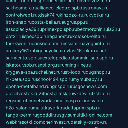
kamertondom.spb.ru
net-life.net.ru
avto-vozim.ru
sakhcamera.ru
alliance-electro.spb.ru
stroyavt.ru
controlweb1.ru
tdsak74.ru
kinzozo-ru.ru
kvotka.ru
iron-snab.ru
costa-bella.ru
eugrus.pp.ru
associaciya39.ru
primexpo.spb.ru
bezmorchin.ru
ia2.ru
cpt21.ru
ispecspb.ru
regahost.ru
kolosok-elita.ru
tae-kwon.ru
consrio.com.ru
insiam.ru
avegainfo.ru
archery161.ru
bigencyclica.ru
vlast16.ru
korru.net
sarmiento.spb.su
extelopedia.ru
lammin-suo.spb.ru
iskatour.spb.ru
snpi.org.ru
running-line.ru
krygeva-spa.ru
chel.net.ru
rust-loco.ru
dugshop.ru
hl-beta.spb.ru
school494.spb.ru
mymubaby.ru
epoha-metalband.ru
ngr.spb.ru
rusgosnews.com
dieselvostok.ru
24hostel.msk.ru
w-dev.ru
f-ship.ru
regsmi.ru
filmnetwork.ru
malinasp.ru
kinosvin.ru
h2o-salon.ru
malutkayork.ru
deltaprim.spb.ru
tango-perm.ru
gooddir.ru
sgv.su
multiki-online.com
webkrasotki.com
cherinvest.ru
detskiy-ostrov.ru