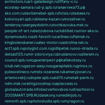
avrmotors.ru
art-galadesign.ru
tiffany-c.ru
ecostep-samara.ru
d-p.spb.ru
галактика73.рф
sko.com.ru
davitamebel-spb.ru
fotsis.ru
tesiaes.ru
kokoroyari.spb.ru
blesna-kazan.ru
mossilver.ru
lenderoq.ru
sergeydobrin.ru
tochkazvuka.msk.ru
people-of-art.ru
bezzubova.ru
clubtibet.ru
orior-aks.ru
dynamoauto.ru
szk-favorit.ru
carlines.ru
flatnsk.ru
kingbolenskaner.ru
alex-motor.ru
astroline.net.ru
act1.spb.ru
polyglot.com.ru
gidlipetsk.ru
ooo-driada.ru
detsad125.ru
mir-zdoroviya.ru
bruslanovo.ru
siterem.ru
council.spb.ru
лодкипатриот.рф
kafekolizey.ru
iclub.net.ru
gazon-easy.ru
sugarepilekb.ru
grinox.ru
pylesostineco.ru
msts-ozarenie.ru
kameryjooan.ru
artemovskij.ru
dopler.spb.ru
aid70.ru
metall-perm.ru
ndm.msk.ru
ratingzooshop.ru
apiaccess.ru
globalautotrade.info
bezverhovskoe.ru
drsschool.ru
ZOOSMART.SPB.RU
dalakony.ru
medikijob.ru
remontt.spb.ru
photostudia.spb.ru
myragon.ru