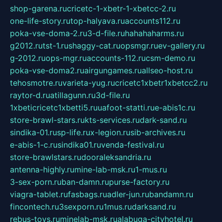
shop-garena.ru
cricetc-1-xbetr-1-xbetcc-2.ru
one-life-story.ru
top-halyava.ru
accounts112.ru
poka-vse-doma-2.ru
3-d-file.ru
hahahaharms.ru
g2012.ru
tst-1.ru
shaggy-cat.ru
opsmgr.ru
ev-gallery.ru
g-2012.ru
ops-mgr.ru
accounts-112.ru
csm-demo.ru
poka-vse-doma2.ru
airgungames.ru
allseo-host.ru
tehosmotre.ru
varieta-yug.ru
cricetc1xbetr1xbetcc2.ru
raytor-d.ru
atillagunn.ru
3d-file.ru
1xbeticricetc1xbetti5.ru
uafoot-statti.ru
e-abis1c.ru
store-brawl-stars.ru
kts-services.ru
dark-sand.ru
sindika-01.ru
sp-life.ru
x-legion.ru
sib-archives.ru
e-abis-1-c.ru
sindika01.ru
venda-festival.ru
store-brawlstars.ru
dooraleksandria.ru
antenna-highly.ru
mine-lab-msk.ru
1-mus.ru
3-sex-porn.ru
ban-damn.ru
purse-factory.ru
viagra-tablet.ru
fasbags.ru
adler-jun.ru
bandamn.ru
fincontech.ru
3sexporn.ru
1mus.ru
darksand.ru
rebus-toys.ru
minelab-msk.ru
alabuga-cityhotel.ru