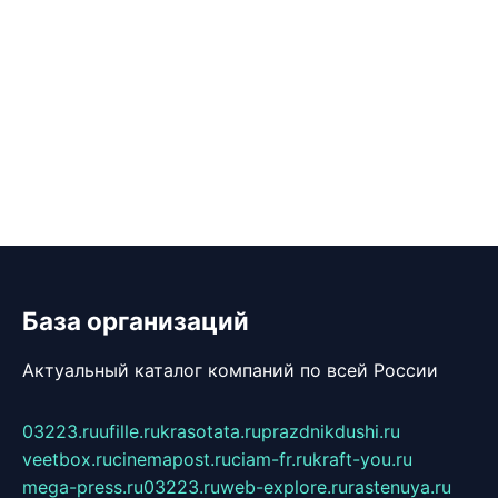
База организаций
Актуальный каталог компаний по всей России
03223.ru
ufille.ru
krasotata.ru
prazdnikdushi.ru
veetbox.ru
cinemapost.ru
ciam-fr.ru
kraft-you.ru
mega-press.ru
03223.ru
web-explore.ru
rastenuya.ru