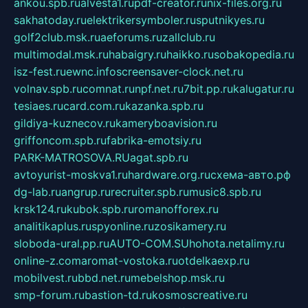
ankou.spb.ru
alvesta1.ru
pdf-creator.ru
nix-files.org.ru
sakhatoday.ru
elektrikersymboler.ru
sputnikyes.ru
golf2club.msk.ru
aeforums.ru
zallclub.ru
multimodal.msk.ru
habaigry.ru
haikko.ru
sobakopedia.ru
isz-fest.ru
ewnc.info
screensaver-clock.net.ru
volnav.spb.ru
comnat.ru
npf.net.ru
7bit.pp.ru
kalugatur.ru
tesiaes.ru
card.com.ru
kazanka.spb.ru
gildiya-kuznecov.ru
kameryboavision.ru
griffoncom.spb.ru
fabrika-emotsiy.ru
PARK-MATROSOVA.RU
agat.spb.ru
avtoyurist-moskva1.ru
hardware.org.ru
схема-авто.рф
dg-lab.ru
angrup.ru
recruiter.spb.ru
music8.spb.ru
krsk124.ru
kubok.spb.ru
romanofforex.ru
analitikaplus.ru
spyonline.ru
zosikamery.ru
sloboda-ural.pp.ru
AUTO-COM.SU
hohota.net
alimy.ru
online-z.com
aromat-vostoka.ru
otdelkaexp.ru
mobilvest.ru
bbd.net.ru
mebelshop.msk.ru
smp-forum.ru
bastion-td.ru
kosmoscreative.ru