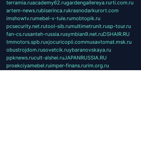
terramia.ru
academy62.ru
gardengallereya.ru
rti.com.ru
artem-news.ru
biserinca.ru
krasnodarkurort.com
imshowtv.ru
mebel-v-tule.ru
mobtopik.ru
pcsecurity.net.ru
tool-sib.ru
multimetrunit.ru
sp-tour.ru
fan-cs.ru
santeh-russia.ru
symbian9.net.ru
DSHAIR.RU
tmmotors.spb.ru
xjocuricopii.com
musavtomat.msk.ru
obustrojdom.ru
sovetcik.ru
ybaranovskaya.ru
ppknews.ru
cult-alshei.ru
JAPANRUSSIA.RU
proekciyamebel.ru
imper-finans.ru
rim.org.ru
glamourai.ru
brassminus.ru
zabor-pro.ru
ftn.pp.ru
dorogoe58.ru
laimengpacker.ru
kuzova-zapchasti.ru
sageerp.ru
taxodrom.ru
dsrazvitie.ru
hardcity.net.ru
ratinghomegames.ru
topservice25.ru
gubernyan.ru
gtglasslined.ru
ii4.ru
tssport.spb.ru
andorra24.com
blackwallstreet.ru
oboimos.ru
optim-doors.com.ru
ikuch.ru
nycr.org.ru
npa21.ru
vremya-ch.spb.ru
desert000.ru
ivtorgi.ru
ifiori.ru
catalog-statei.ru
dcv.org.ru
spetsmaster174.ru
ipkameryhiseeu.ru