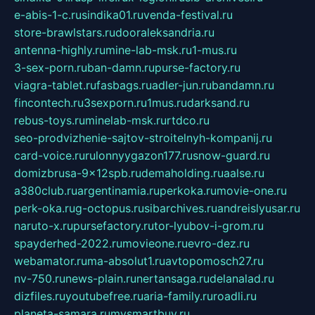
e-abis-1-c.ru
sindika01.ru
venda-festival.ru
store-brawlstars.ru
dooraleksandria.ru
antenna-highly.ru
mine-lab-msk.ru
1-mus.ru
3-sex-porn.ru
ban-damn.ru
purse-factory.ru
viagra-tablet.ru
fasbags.ru
adler-jun.ru
bandamn.ru
fincontech.ru
3sexporn.ru
1mus.ru
darksand.ru
rebus-toys.ru
minelab-msk.ru
rtdco.ru
seo-prodvizhenie-sajtov-stroitelnyh-kompanij.ru
card-voice.ru
rulonnyygazon177.ru
snow-guard.ru
domizbrusa-9x12spb.ru
demaholding.ru
aalse.ru
a380club.ru
argentinamia.ru
perkoka.ru
movie-one.ru
perk-oka.ru
g-octopus.ru
sibarchives.ru
andreislyusar.ru
naruto-x.ru
pursefactory.ru
tor-lyubov-i-grom.ru
spayderhed-2022.ru
movieone.ru
evro-dez.ru
webamator.ru
ma-absolut1.ru
avtopomosch27.ru
nv-750.ru
news-plain.ru
nertansaga.ru
delanalad.ru
dizfiles.ru
youtubefree.ru
aria-family.ru
roadli.ru
planeta-samara.ru
mysmartbuy.ru