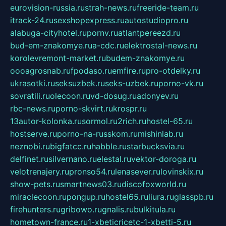
eurovision-russia.ru
strah-news.ru
freeride-team.ru
itrack-24.ru
sexshopexpress.ru
autostudiopro.ru
alabuga-cityhotel.ru
pornv.ru
atlantpereezd.ru
bud-em-znakomye.ru
a-cdc.ru
elektrostal-news.ru
korolevremont-market.ru
budem-znakomye.ru
oooagrosnab.ru
fpodaso.ru
emfire.ru
pro-otdelky.ru
ukrasotki.ru
seksuzbek.ru
seks-uzbek.ru
porno-vk.ru
sovratili.ru
olecoon.ru
vd-dosug.ru
adonyev.ru
rbc-news.ru
porno-skvirt.ru
krospr.ru
13autor-kolonka.ru
sormol.ru
2rich.ru
hostel-65.ru
hostserve.ru
porno-na-russkom.ru
mishinlab.ru
neznobi.ru
bigfatcc.ru
habble.ru
starbucksvia.ru
delfinet.ru
silvernano.ru
elestal.ru
vektor-doroga.ru
velotrenajery.ru
pronso54.ru
lenasever.ru
lovinskix.ru
show-pets.ru
smartnews03.ru
discofoxworld.ru
miraclecoon.ru
pongup.ru
hostel65.ru
liura.ru
glasspb.ru
firehunters.ru
gribowo.ru
gnalis.ru
bulkitula.ru
hometown-france.ru
1-xbeticricetc-1-xbetti-5.ru