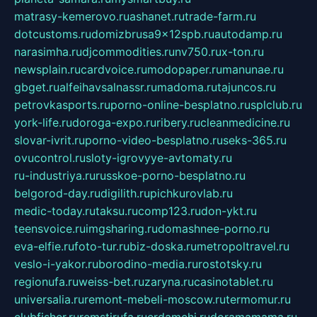
matrasy-kemerovo.ru
ashanet.ru
trade-farm.ru
dotcustoms.ru
domizbrusa9x12spb.ru
autodamp.ru
narasimha.ru
djcommodities.ru
nv750.ru
x-ton.ru
newsplain.ru
cardvoice.ru
modopaper.ru
manunae.ru
gbget.ru
alfeihavsalnassr.ru
madoma.ru
tajuncos.ru
petrovkasports.ru
porno-online-besplatno.ru
splclub.ru
york-life.ru
doroga-expo.ru
ribery.ru
cleanmedicine.ru
slovar-ivrit.ru
porno-video-besplatno.ru
seks-365.ru
ovucontrol.ru
sloty-igrovyye-avtomaty.ru
ru-industriya.ru
russkoe-porno-besplatno.ru
belgorod-day.ru
digilith.ru
pichkurovlab.ru
medic-today.ru
taksu.ru
comp123.ru
don-ykt.ru
teensvoice.ru
imgsharing.ru
domashnee-porno.ru
eva-elfie.ru
foto-tur.ru
biz-doska.ru
metropoltravel.ru
veslo-i-yakor.ru
borodino-media.ru
rostotsky.ru
regionufa.ru
weiss-bet.ru
zaryna.ru
casinotablet.ru
universalia.ru
remont-mebeli-moscow.ru
termomur.ru