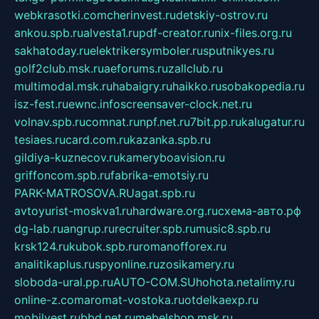
webkrasotki.com
cherinvest.ru
detskiy-ostrov.ru
ankou.spb.ru
alvesta1.ru
pdf-creator.ru
nix-files.org.ru
sakhatoday.ru
elektrikersymboler.ru
sputnikyes.ru
golf2club.msk.ru
aeforums.ru
zallclub.ru
multimodal.msk.ru
habaigry.ru
haikko.ru
sobakopedia.ru
isz-fest.ru
ewnc.info
screensaver-clock.net.ru
volnav.spb.ru
comnat.ru
npf.net.ru
7bit.pp.ru
kalugatur.ru
tesiaes.ru
card.com.ru
kazanka.spb.ru
gildiya-kuznecov.ru
kameryboavision.ru
griffoncom.spb.ru
fabrika-emotsiy.ru
PARK-MATROSOVA.RU
agat.spb.ru
avtoyurist-moskva1.ru
hardware.org.ru
схема-авто.рф
dg-lab.ru
angrup.ru
recruiter.spb.ru
music8.spb.ru
krsk124.ru
kubok.spb.ru
romanofforex.ru
analitikaplus.ru
spyonline.ru
zosikamery.ru
sloboda-ural.pp.ru
AUTO-COM.SU
hohota.net
alimy.ru
online-z.com
aromat-vostoka.ru
otdelkaexp.ru
mobilvest.ru
bbd.net.ru
mebelshop.msk.ru