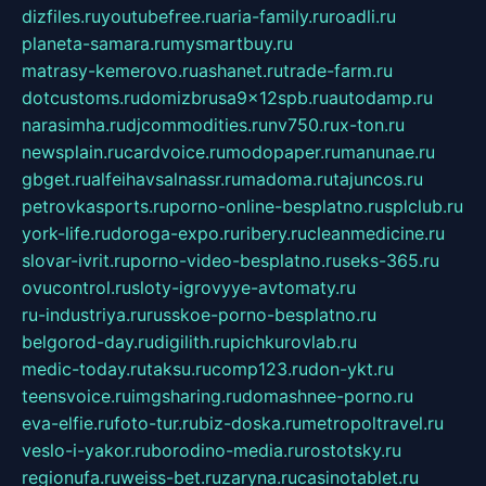
dizfiles.ru
youtubefree.ru
aria-family.ru
roadli.ru
planeta-samara.ru
mysmartbuy.ru
matrasy-kemerovo.ru
ashanet.ru
trade-farm.ru
dotcustoms.ru
domizbrusa9x12spb.ru
autodamp.ru
narasimha.ru
djcommodities.ru
nv750.ru
x-ton.ru
newsplain.ru
cardvoice.ru
modopaper.ru
manunae.ru
gbget.ru
alfeihavsalnassr.ru
madoma.ru
tajuncos.ru
petrovkasports.ru
porno-online-besplatno.ru
splclub.ru
york-life.ru
doroga-expo.ru
ribery.ru
cleanmedicine.ru
slovar-ivrit.ru
porno-video-besplatno.ru
seks-365.ru
ovucontrol.ru
sloty-igrovyye-avtomaty.ru
ru-industriya.ru
russkoe-porno-besplatno.ru
belgorod-day.ru
digilith.ru
pichkurovlab.ru
medic-today.ru
taksu.ru
comp123.ru
don-ykt.ru
teensvoice.ru
imgsharing.ru
domashnee-porno.ru
eva-elfie.ru
foto-tur.ru
biz-doska.ru
metropoltravel.ru
veslo-i-yakor.ru
borodino-media.ru
rostotsky.ru
regionufa.ru
weiss-bet.ru
zaryna.ru
casinotablet.ru