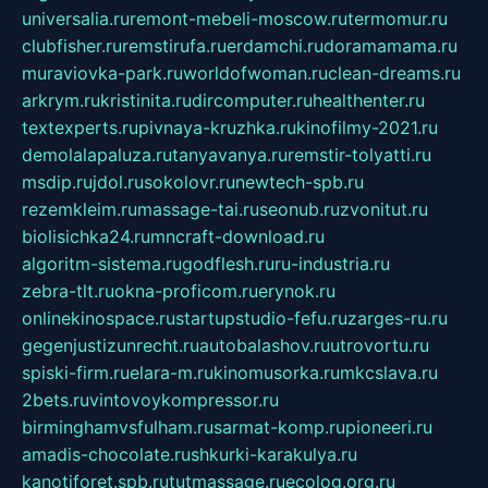
universalia.ru
remont-mebeli-moscow.ru
termomur.ru
clubfisher.ru
remstirufa.ru
erdamchi.ru
doramamama.ru
muraviovka-park.ru
worldofwoman.ru
clean-dreams.ru
arkrym.ru
kristinita.ru
dircomputer.ru
healthenter.ru
textexperts.ru
pivnaya-kruzhka.ru
kinofilmy-2021.ru
demolalapaluza.ru
tanyavanya.ru
remstir-tolyatti.ru
msdip.ru
jdol.ru
sokolovr.ru
newtech-spb.ru
rezemkleim.ru
massage-tai.ru
seonub.ru
zvonitut.ru
biolisichka24.ru
mncraft-download.ru
algoritm-sistema.ru
godflesh.ru
ru-industria.ru
zebra-tlt.ru
okna-proficom.ru
erynok.ru
onlinekinospace.ru
startupstudio-fefu.ru
zarges-ru.ru
gegenjustizunrecht.ru
autobalashov.ru
utrovortu.ru
spiski-firm.ru
elara-m.ru
kinomusorka.ru
mkcslava.ru
2bets.ru
vintovoykompressor.ru
birminghamvsfulham.ru
sarmat-komp.ru
pioneeri.ru
amadis-chocolate.ru
shkurki-karakulya.ru
kanotiforet.spb.ru
tutmassage.ru
ecolog.org.ru