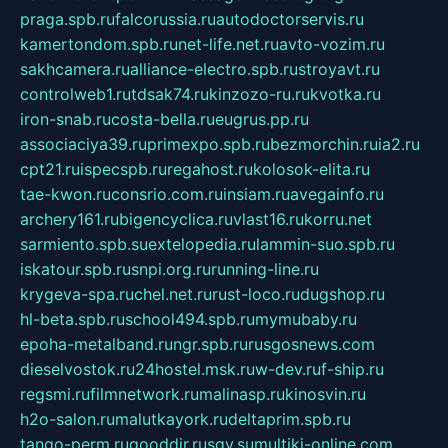
praga.spb.ru
falcorussia.ru
autodoctorservis.ru
kamertondom.spb.ru
net-life.net.ru
avto-vozim.ru
sakhcamera.ru
alliance-electro.spb.ru
stroyavt.ru
controlweb1.ru
tdsak74.ru
kinzozo-ru.ru
kvotka.ru
iron-snab.ru
costa-bella.ru
eugrus.pp.ru
associaciya39.ru
primexpo.spb.ru
bezmorchin.ru
ia2.ru
cpt21.ru
ispecspb.ru
regahost.ru
kolosok-elita.ru
tae-kwon.ru
consrio.com.ru
insiam.ru
avegainfo.ru
archery161.ru
bigencyclica.ru
vlast16.ru
korru.net
sarmiento.spb.su
extelopedia.ru
lammin-suo.spb.ru
iskatour.spb.ru
snpi.org.ru
running-line.ru
krygeva-spa.ru
chel.net.ru
rust-loco.ru
dugshop.ru
hl-beta.spb.ru
school494.spb.ru
mymubaby.ru
epoha-metalband.ru
ngr.spb.ru
rusgosnews.com
dieselvostok.ru
24hostel.msk.ru
w-dev.ru
f-ship.ru
regsmi.ru
filmnetwork.ru
malinasp.ru
kinosvin.ru
h2o-salon.ru
malutkayork.ru
deltaprim.spb.ru
tango-perm.ru
gooddir.ru
sgv.su
multiki-online.com