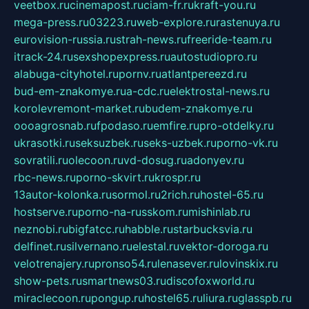
veetbox.ru
cinemapost.ru
ciam-fr.ru
kraft-you.ru
mega-press.ru
03223.ru
web-explore.ru
rastenuya.ru
eurovision-russia.ru
strah-news.ru
freeride-team.ru
itrack-24.ru
sexshopexpress.ru
autostudiopro.ru
alabuga-cityhotel.ru
pornv.ru
atlantpereezd.ru
bud-em-znakomye.ru
a-cdc.ru
elektrostal-news.ru
korolevremont-market.ru
budem-znakomye.ru
oooagrosnab.ru
fpodaso.ru
emfire.ru
pro-otdelky.ru
ukrasotki.ru
seksuzbek.ru
seks-uzbek.ru
porno-vk.ru
sovratili.ru
olecoon.ru
vd-dosug.ru
adonyev.ru
rbc-news.ru
porno-skvirt.ru
krospr.ru
13autor-kolonka.ru
sormol.ru
2rich.ru
hostel-65.ru
hostserve.ru
porno-na-russkom.ru
mishinlab.ru
neznobi.ru
bigfatcc.ru
habble.ru
starbucksvia.ru
delfinet.ru
silvernano.ru
elestal.ru
vektor-doroga.ru
velotrenajery.ru
pronso54.ru
lenasever.ru
lovinskix.ru
show-pets.ru
smartnews03.ru
discofoxworld.ru
miraclecoon.ru
pongup.ru
hostel65.ru
liura.ru
glasspb.ru