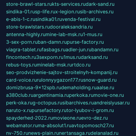
store-brawl-stars.ru
kts-services.ru
dark-sand.ru
sindika-01.ru
sp-life.ru
x-legion.ru
sib-archives.ru
e-abis-1-c.ru
sindika01.ru
venda-festival.ru
store-brawlstars.ru
dooraleksandria.ru
antenna-highly.ru
mine-lab-msk.ru
1-mus.ru
3-sex-porn.ru
ban-damn.ru
purse-factory.ru
viagra-tablet.ru
fasbags.ru
adler-jun.ru
bandamn.ru
fincontech.ru
3sexporn.ru
1mus.ru
darksand.ru
rebus-toys.ru
minelab-msk.ru
rtdco.ru
seo-prodvizhenie-sajtov-stroitelnyh-kompanij.ru
card-voice.ru
rulonnyygazon177.ru
snow-guard.ru
domizbrusa-9x12spb.ru
demaholding.ru
aalse.ru
a380club.ru
argentinamia.ru
perkoka.ru
movie-one.ru
perk-oka.ru
g-octopus.ru
sibarchives.ru
andreislyusar.ru
naruto-x.ru
pursefactory.ru
tor-lyubov-i-grom.ru
spayderhed-2022.ru
movieone.ru
evro-dez.ru
webamator.ru
ma-absolut1.ru
avtopomosch27.ru
nv-750.ru
news-plain.ru
nertansaga.ru
delanalad.ru