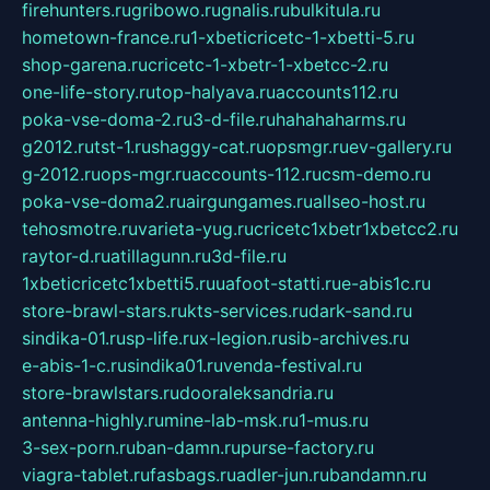
firehunters.ru
gribowo.ru
gnalis.ru
bulkitula.ru
hometown-france.ru
1-xbeticricetc-1-xbetti-5.ru
shop-garena.ru
cricetc-1-xbetr-1-xbetcc-2.ru
one-life-story.ru
top-halyava.ru
accounts112.ru
poka-vse-doma-2.ru
3-d-file.ru
hahahaharms.ru
g2012.ru
tst-1.ru
shaggy-cat.ru
opsmgr.ru
ev-gallery.ru
g-2012.ru
ops-mgr.ru
accounts-112.ru
csm-demo.ru
poka-vse-doma2.ru
airgungames.ru
allseo-host.ru
tehosmotre.ru
varieta-yug.ru
cricetc1xbetr1xbetcc2.ru
raytor-d.ru
atillagunn.ru
3d-file.ru
1xbeticricetc1xbetti5.ru
uafoot-statti.ru
e-abis1c.ru
store-brawl-stars.ru
kts-services.ru
dark-sand.ru
sindika-01.ru
sp-life.ru
x-legion.ru
sib-archives.ru
e-abis-1-c.ru
sindika01.ru
venda-festival.ru
store-brawlstars.ru
dooraleksandria.ru
antenna-highly.ru
mine-lab-msk.ru
1-mus.ru
3-sex-porn.ru
ban-damn.ru
purse-factory.ru
viagra-tablet.ru
fasbags.ru
adler-jun.ru
bandamn.ru