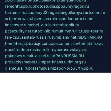
ZOOSMART.SPB.RU
dalakony.ru
medikijob.ru
remontt.spb.ru
photostudia.spb.ru
myragon.ru
terramia.ru
academy62.ru
gardengallereya.ru
rti.com.ru
artem-news.ru
biserinca.ru
krasnodarkurort.com
imshowtv.ru
mebel-v-tule.ru
mobtopik.ru
pcsecurity.net.ru
tool-sib.ru
multimetrunit.ru
sp-tour.ru
fan-cs.ru
santeh-russia.ru
symbian9.net.ru
DSHAIR.RU
tmmotors.spb.ru
xjocuricopii.com
musavtomat.msk.ru
obustrojdom.ru
sovetcik.ru
ybaranovskaya.ru
ppknews.ru
cult-alshei.ru
JAPANRUSSIA.RU
proekciyamebel.ru
imper-finans.ru
rim.org.ru
glamourai.ru
brassminus.ru
zabor-pro.ru
ftn.pp.ru
dorogoe58.ru
laimengpacker.ru
kuzova-zapchasti.ru
sageerp.ru
taxodrom.ru
dsrazvitie.ru
hardcity.net.ru
ratinghomegames.ru
topservice25.ru
gubernyan.ru
gtglasslined.ru
ii4.ru
tssport.spb.ru
andorra24.com
blackwallstreet.ru
oboimos.ru
optim-doors.com.ru
ikuch.ru
nycr.org.ru
npa21.ru
vremya-ch.spb.ru