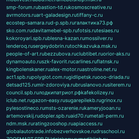
smp-forum.ru
bastion-td.ru
kosmoscreative.ru
avrmotors.ru
art-galadesign.ru
tiffany-c.ru
ecostep-samara.ru
d-p.spb.ru
галактика73.рф
sko.com.ru
davitamebel-spb.ru
fotsis.ru
tesiaes.ru
kokoroyari.spb.ru
blesna-kazan.ru
mossilver.ru
lenderoq.ru
sergeydobrin.ru
tochkazvuka.msk.ru
people-of-art.ru
bezzubova.ru
clubtibet.ru
orior-aks.ru
dynamoauto.ru
szk-favorit.ru
carlines.ru
flatnsk.ru
kingbolenskaner.ru
alex-motor.ru
astroline.net.ru
act1.spb.ru
polyglot.com.ru
gidlipetsk.ru
ooo-driada.ru
detsad125.ru
mir-zdoroviya.ru
bruslanovo.ru
siterem.ru
council.spb.ru
лодкипатриот.рф
kafekolizey.ru
iclub.net.ru
gazon-easy.ru
sugarepilekb.ru
grinox.ru
pylesostineco.ru
msts-ozarenie.ru
kameryjooan.ru
artemovskij.ru
dopler.spb.ru
aid70.ru
metall-perm.ru
ndm.msk.ru
ratingzooshop.ru
apiaccess.ru
globalautotrade.info
bezverhovskoe.ru
drsschool.ru