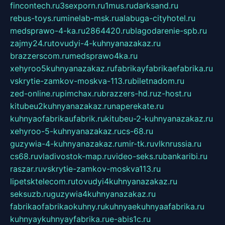
fincontech.ru
3sexporn.ru
1mus.ru
darksand.ru
rebus-toys.ru
minelab-msk.ru
alabuga-cityhotel.ru
medsprawo-4-ka.ru
2864420.ru
blagodarenie-spb.ru
zajmy24.ru
tovudyi-4-kuhnyanazakaz.ru
brazzerscom.ru
medsprawo4ka.ru
xehyroo5kuhnyanazakaz.ru
fabrikayfabrikaefabrika.ru
vskrytie-zamkov-moskva-113.ru
biletnadom.ru
zed-online.ru
pimchax.ru
brazzers-hd.ru
z-host.ru
kitubeu2kuhnyanazakaz.ru
naperekate.ru
kuhnyaofabrikaufabrik.ru
kitubeu-2-kuhnyanazakaz.ru
xehyroo-5-kuhnyanazakaz.ru
cs-68.ru
guzywia-4-kuhnyanazakaz.ru
mir-tk.ru
vlknrussia.ru
cs68.ru
vladivostok-map.ru
video-seks.ru
bankaribi.ru
raszar.ru
vskrytie-zamkov-moskva113.ru
lipetsktelecom.ru
tovudyi4kuhnyanazakaz.ru
seksuzb.ru
guzywia4kuhnyanazakaz.ru
fabrikaofabrikaokuhny.ru
kuhnyaekuhnyaafabrika.ru
kuhnyaykuhnyayfabrika.ru
e-abis1c.ru