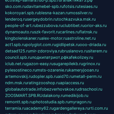
ecostep-samara.ru
d-p.spb.ru
галактика73.рф
sko.com.ru
davitamebel-spb.ru
fotsis.ru
tesiaes.ru
kokoroyari.spb.ru
blesna-kazan.ru
mossilver.ru
lenderoq.ru
sergeydobrin.ru
tochkazvuka.msk.ru
people-of-art.ru
bezzubova.ru
clubtibet.ru
orior-aks.ru
dynamoauto.ru
szk-favorit.ru
carlines.ru
flatnsk.ru
kingbolenskaner.ru
alex-motor.ru
astroline.net.ru
act1.spb.ru
polyglot.com.ru
gidlipetsk.ru
ooo-driada.ru
detsad125.ru
mir-zdoroviya.ru
bruslanovo.ru
siterem.ru
council.spb.ru
лодкипатриот.рф
kafekolizey.ru
iclub.net.ru
gazon-easy.ru
sugarepilekb.ru
grinox.ru
pylesostineco.ru
msts-ozarenie.ru
kameryjooan.ru
artemovskij.ru
dopler.spb.ru
aid70.ru
metall-perm.ru
ndm.msk.ru
ratingzooshop.ru
apiaccess.ru
globalautotrade.info
bezverhovskoe.ru
drsschool.ru
ZOOSMART.SPB.RU
dalakony.ru
medikijob.ru
remontt.spb.ru
photostudia.spb.ru
myragon.ru
terramia.ru
academy62.ru
gardengallereya.ru
rti.com.ru