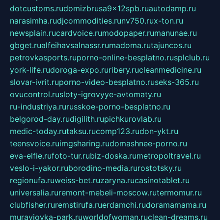
dotcustoms.ru
domizbrusa9x12spb.ru
autodamp.ru
narasimha.ru
djcommodities.ru
nv750.ru
x-ton.ru
newsplain.ru
cardvoice.ru
modopaper.ru
manunae.ru
gbget.ru
alfeihavsalnassr.ru
madoma.ru
tajuncos.ru
petrovkasports.ru
porno-online-besplatno.ru
splclub.ru
york-life.ru
doroga-expo.ru
ribery.ru
cleanmedicine.ru
slovar-ivrit.ru
porno-video-besplatno.ru
seks-365.ru
ovucontrol.ru
sloty-igrovyye-avtomaty.ru
ru-industriya.ru
russkoe-porno-besplatno.ru
belgorod-day.ru
digilith.ru
pichkurovlab.ru
medic-today.ru
taksu.ru
comp123.ru
don-ykt.ru
teensvoice.ru
imgsharing.ru
domashnee-porno.ru
eva-elfie.ru
foto-tur.ru
biz-doska.ru
metropoltravel.ru
veslo-i-yakor.ru
borodino-media.ru
rostotsky.ru
regionufa.ru
weiss-bet.ru
zaryna.ru
casinotablet.ru
universalia.ru
remont-mebeli-moscow.ru
termomur.ru
clubfisher.ru
remstirufa.ru
erdamchi.ru
doramamama.ru
muraviovka-park.ru
worldofwoman.ru
clean-dreams.ru