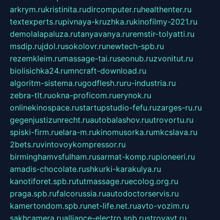
arkrym.ru
kristinita.ru
dircomputer.ru
healthenter.ru
textexperts.ru
pivnaya-kruzhka.ru
kinofilmy-2021.ru
demolalapaluza.ru
tanyavanya.ru
remstir-tolyatti.ru
msdip.ru
jdol.ru
sokolovr.ru
newtech-spb.ru
rezemkleim.ru
massage-tai.ru
seonub.ru
zvonitut.ru
biolisichka24.ru
mncraft-download.ru
algoritm-sistema.ru
godflesh.ru
ru-industria.ru
zebra-tlt.ru
okna-proficom.ru
erynok.ru
onlinekinospace.ru
startupstudio-fefu.ru
zarges-ru.ru
gegenjustizunrecht.ru
autobalashov.ru
utrovortu.ru
spiski-firm.ru
elara-m.ru
kinomusorka.ru
mkcslava.ru
2bets.ru
vintovoykompressor.ru
birminghamvsfulham.ru
sarmat-komp.ru
pioneeri.ru
amadis-chocolate.ru
shkurki-karakulya.ru
kanotiforet.spb.ru
tutmassage.ru
ecolog.org.ru
praga.spb.ru
falcorussia.ru
autodoctorservis.ru
kamertondom.spb.ru
net-life.net.ru
avto-vozim.ru
sakhcamera.ru
alliance-electro.spb.ru
stroyavt.ru