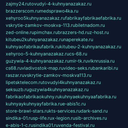
zajmy24.ru
tovudyi-4-kuhnyanazakaz.ru
brazzerscom.ru
medsprawo4ka.ru
xehyroo5kuhnyanazakaz.ru
fabrikayfabrikaefabrika.ru
vskrytie-zamkov-moskva-113.ru
biletnadom.ru
zed-online.ru
pimchax.ru
brazzers-hd.ru
z-host.ru
kitubeu2kuhnyanazakaz.ru
naperekate.ru
kuhnyaofabrikaufabrik.ru
kitubeu-2-kuhnyanazakaz.ru
xehyroo-5-kuhnyanazakaz.ru
cs-68.ru
guzywia-4-kuhnyanazakaz.ru
mir-tk.ru
vlknrussia.ru
cs68.ru
vladivostok-map.ru
video-seks.ru
bankaribi.ru
raszar.ru
vskrytie-zamkov-moskva113.ru
lipetsktelecom.ru
tovudyi4kuhnyanazakaz.ru
seksuzb.ru
guzywia4kuhnyanazakaz.ru
fabrikaofabrikaokuhny.ru
kuhnyaekuhnyaafabrika.ru
kuhnyaykuhnyayfabrika.ru
e-abis1c.ru
store-brawl-stars.ru
kts-services.ru
dark-sand.ru
sindika-01.ru
sp-life.ru
x-legion.ru
sib-archives.ru
e-abis-1-c.ru
sindika01.ru
venda-festival.ru