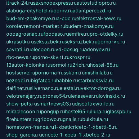
itrack-24.ru
sexshopexpress.ru
autostudiopro.ru
alabuga-cityhotel.ru
pornv.ru
atlantpereezd.ru
bud-em-znakomye.ru
a-cdc.ru
elektrostal-news.ru
korolevremont-market.ru
budem-znakomye.ru
oooagrosnab.ru
fpodaso.ru
emfire.ru
pro-otdelky.ru
ukrasotki.ru
seksuzbek.ru
seks-uzbek.ru
porno-vk.ru
sovratili.ru
olecoon.ru
vd-dosug.ru
adonyev.ru
rbc-news.ru
porno-skvirt.ru
krospr.ru
13autor-kolonka.ru
sormol.ru
2rich.ru
hostel-65.ru
hostserve.ru
porno-na-russkom.ru
mishinlab.ru
neznobi.ru
bigfatcc.ru
habble.ru
starbucksvia.ru
delfinet.ru
silvernano.ru
elestal.ru
vektor-doroga.ru
velotrenajery.ru
pronso54.ru
lenasever.ru
lovinskix.ru
show-pets.ru
smartnews03.ru
discofoxworld.ru
miraclecoon.ru
pongup.ru
hostel65.ru
liura.ru
glasspb.ru
firehunters.ru
gribowo.ru
gnalis.ru
bulkitula.ru
hometown-france.ru
1-xbeticricetc-1-xbetti-5.ru
shop-garena.ru
cricetc-1-xbetr-1-xbetcc-2.ru