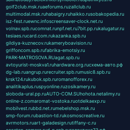
golf2club.msk.ru
aeforums.ru
zallclub.ru
multimodal.msk.ru
habaigry.ru
haikko.ru
sobakopedia.ru
isz-fest.ru
ewnc.info
screensaver-clock.net.ru
volnav.spb.ru
comnat.ru
npf.net.ru
7bit.pp.ru
kalugatur.ru
tesiaes.ru
card.com.ru
kazanka.spb.ru
gildiya-kuznecov.ru
kameryboavision.ru
griffoncom.spb.ru
fabrika-emotsiy.ru
PARK-MATROSOVA.RU
agat.spb.ru
avtoyurist-moskva1.ru
hardware.org.ru
схема-авто.рф
dg-lab.ru
angrup.ru
recruiter.spb.ru
music8.spb.ru
krsk124.ru
kubok.spb.ru
romanofforex.ru
analitikaplus.ru
spyonline.ru
zosikamery.ru
sloboda-ural.pp.ru
AUTO-COM.SU
hohota.net
alimy.ru
online-z.com
aromat-vostoka.ru
otdelkaexp.ru
mobilvest.ru
bbd.net.ru
mebelshop.msk.ru
smp-forum.ru
bastion-td.ru
kosmoscreative.ru
avrmotors.ru
art-galadesign.ru
tiffany-c.ru