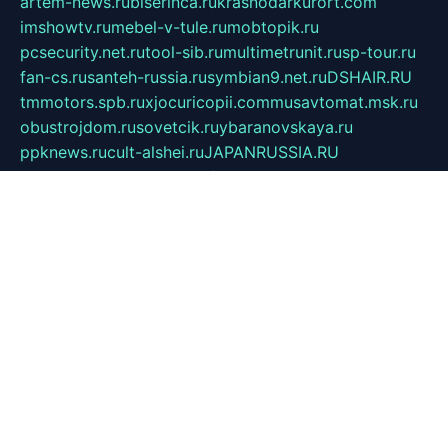
artem-news.ru
biserinca.ru
krasnodarkurort.com
imshowtv.ru
mebel-v-tule.ru
mobtopik.ru
pcsecurity.net.ru
tool-sib.ru
multimetrunit.ru
sp-tour.ru
fan-cs.ru
santeh-russia.ru
symbian9.net.ru
DSHAIR.RU
tmmotors.spb.ru
xjocuricopii.com
musavtomat.msk.ru
obustrojdom.ru
sovetcik.ru
ybaranovskaya.ru
ppknews.ru
cult-alshei.ru
JAPANRUSSIA.RU
proekciyamebel.ru
imper-finans.ru
rim.org.ru
glamourai.ru
brassminus.ru
zabor-pro.ru
ftn.pp.ru
dorogoe58.ru
laimengpacker.ru
kuzova-zapchasti.ru
sageerp.ru
taxodrom.ru
dsrazvitie.ru
hardcity.net.ru
ratinghomegames.ru
topservice25.ru
gubernyan.ru
gtglasslined.ru
ii4.ru
tssport.spb.ru
andorra24.com
blackwallstreet.ru
oboimos.ru
optim-doors.com.ru
ikuch.ru
nycr.org.ru
npa21.ru
vremya-ch.spb.ru
desert000.ru
ivtorgi.ru
ifiori.ru
catalog-statei.ru
dcv.org.ru
spetsmaster174.ru
ipkameryhiseeu.ru
dum26.ru
ruspol.spb.ru
fr-opendp.ru
kam-solnyshko.ru