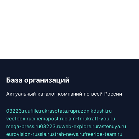
База организаций
Актуальный каталог компаний по всей России
03223.ru
ufille.ru
krasotata.ru
prazdnikdushi.ru
veetbox.ru
cinemapost.ru
ciam-fr.ru
kraft-you.ru
mega-press.ru
03223.ru
web-explore.ru
rastenuya.ru
eurovision-russia.ru
strah-news.ru
freeride-team.ru