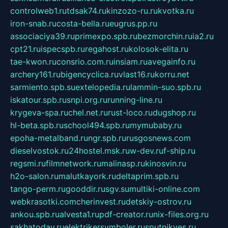
controlweb1.ru
tdsak74.ru
kinzozo-ru.ru
kvotka.ru
iron-snab.ru
costa-bella.ru
eugrus.pp.ru
associaciya39.ru
primexpo.spb.ru
bezmorchin.ru
ia2.ru
cpt21.ru
ispecspb.ru
regahost.ru
kolosok-elita.ru
tae-kwon.ru
consrio.com.ru
insiam.ru
avegainfo.ru
archery161.ru
bigencyclica.ru
vlast16.ru
korru.net
sarmiento.spb.su
extelopedia.ru
lammin-suo.spb.ru
iskatour.spb.ru
snpi.org.ru
running-line.ru
krygeva-spa.ru
chel.net.ru
rust-loco.ru
dugshop.ru
hl-beta.spb.ru
school494.spb.ru
mymubaby.ru
epoha-metalband.ru
ngr.spb.ru
rusgosnews.com
dieselvostok.ru
24hostel.msk.ru
w-dev.ru
f-ship.ru
regsmi.ru
filmnetwork.ru
malinasp.ru
kinosvin.ru
h2o-salon.ru
malutkayork.ru
deltaprim.spb.ru
tango-perm.ru
gooddir.ru
sgv.su
multiki-online.com
webkrasotki.com
cherinvest.ru
detskiy-ostrov.ru
ankou.spb.ru
alvesta1.ru
pdf-creator.ru
nix-files.org.ru
sakhatoday.ru
elektrikersymboler.ru
sputnikyes.ru