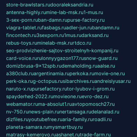
store-brawlstars.ru
dooraleksandria.ru
antenna-highly.ru
mine-lab-msk.ru
1-mus.ru
3-sex-porn.ru
ban-damn.ru
purse-factory.ru
viagra-tablet.ru
fasbags.ru
adler-jun.ru
bandamn.ru
fincontech.ru
3sexporn.ru
1mus.ru
darksand.ru
rebus-toys.ru
minelab-msk.ru
rtdco.ru
seo-prodvizhenie-sajtov-stroitelnyh-kompanij.ru
card-voice.ru
rulonnyygazon177.ru
snow-guard.ru
domizbrusa-9x12spb.ru
demaholding.ru
aalse.ru
a380club.ru
argentinamia.ru
perkoka.ru
movie-one.ru
perk-oka.ru
g-octopus.ru
sibarchives.ru
andreislyusar.ru
naruto-x.ru
pursefactory.ru
tor-lyubov-i-grom.ru
spayderhed-2022.ru
movieone.ru
evro-dez.ru
webamator.ru
ma-absolut1.ru
avtopomosch27.ru
nv-750.ru
news-plain.ru
nertansaga.ru
delanalad.ru
dizfiles.ru
youtubefree.ru
aria-family.ru
roadli.ru
planeta-samara.ru
mysmartbuy.ru
matrasy-kemerovo.ru
ashanet.ru
trade-farm.ru