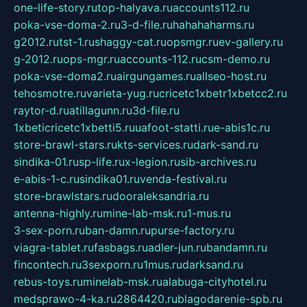
one-life-story.ru
top-halyava.ru
accounts112.ru
poka-vse-doma-2.ru
3-d-file.ru
hahahaharms.ru
g2012.ru
tst-1.ru
shaggy-cat.ru
opsmgr.ru
ev-gallery.ru
g-2012.ru
ops-mgr.ru
accounts-112.ru
csm-demo.ru
poka-vse-doma2.ru
airgungames.ru
allseo-host.ru
tehosmotre.ru
varieta-yug.ru
cricetc1xbetr1xbetcc2.ru
raytor-d.ru
atillagunn.ru
3d-file.ru
1xbeticricetc1xbetti5.ru
uafoot-statti.ru
e-abis1c.ru
store-brawl-stars.ru
kts-services.ru
dark-sand.ru
sindika-01.ru
sp-life.ru
x-legion.ru
sib-archives.ru
e-abis-1-c.ru
sindika01.ru
venda-festival.ru
store-brawlstars.ru
dooraleksandria.ru
antenna-highly.ru
mine-lab-msk.ru
1-mus.ru
3-sex-porn.ru
ban-damn.ru
purse-factory.ru
viagra-tablet.ru
fasbags.ru
adler-jun.ru
bandamn.ru
fincontech.ru
3sexporn.ru
1mus.ru
darksand.ru
rebus-toys.ru
minelab-msk.ru
alabuga-cityhotel.ru
medsprawo-4-ka.ru
2864420.ru
blagodarenie-spb.ru