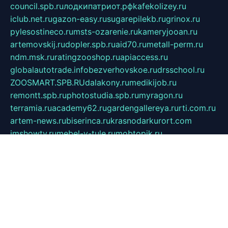
council.spb.ru
лодкипатриот.рф
kafekolizey.ru
iclub.net.ru
gazon-easy.ru
sugarepilekb.ru
grinox.ru
pylesostineco.ru
msts-ozarenie.ru
kameryjooan.ru
artemovskij.ru
dopler.spb.ru
aid70.ru
metall-perm.ru
ndm.msk.ru
ratingzooshop.ru
apiaccess.ru
globalautotrade.info
bezverhovskoe.ru
drsschool.ru
ZOOSMART.SPB.RU
dalakony.ru
medikijob.ru
remontt.spb.ru
photostudia.spb.ru
myragon.ru
terramia.ru
academy62.ru
gardengallereya.ru
rti.com.ru
artem-news.ru
biserinca.ru
krasnodarkurort.com
imshowtv.ru
mebel-v-tule.ru
mobtopik.ru
pcsecurity.net.ru
tool-sib.ru
multimetrunit.ru
sp-tour.ru
fan-cs.ru
santeh-russia.ru
symbian9.net.ru
DSHAIR.RU
tmmotors.spb.ru
xjocuricopii.com
musavtomat.msk.ru
obustrojdom.ru
sovetcik.ru
ybaranovskaya.ru
ppknews.ru
cult-alshei.ru
JAPANRUSSIA.RU
proekciyamebel.ru
imper-finans.ru
rim.org.ru
glamourai.ru
brassminus.ru
zabor-pro.ru
ftn.pp.ru