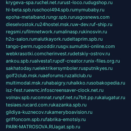
krygeva-spa.ru
chel.net.ru
rust-loco.ru
dugshop.ru
hl-beta.spb.ru
school494.spb.ru
mymubaby.ru
epoha-metalband.ru
ngr.spb.ru
rusgosnews.com
dieselvostok.ru
24hostel.msk.ru
w-dev.ru
f-ship.ru
regsmi.ru
filmnetwork.ru
malinasp.ru
kinosvin.ru
h2o-salon.ru
malutkayork.ru
deltaprim.spb.ru
tango-perm.ru
gooddir.ru
sgv.su
multiki-online.com
webkrasotki.com
cherinvest.ru
detskiy-ostrov.ru
ankou.spb.ru
alvesta1.ru
pdf-creator.ru
nix-files.org.ru
sakhatoday.ru
elektrikersymboler.ru
sputnikyes.ru
golf2club.msk.ru
aeforums.ru
zallclub.ru
multimodal.msk.ru
habaigry.ru
haikko.ru
sobakopedia.ru
isz-fest.ru
ewnc.info
screensaver-clock.net.ru
volnav.spb.ru
comnat.ru
npf.net.ru
7bit.pp.ru
kalugatur.ru
tesiaes.ru
card.com.ru
kazanka.spb.ru
gildiya-kuznecov.ru
kameryboavision.ru
griffoncom.spb.ru
fabrika-emotsiy.ru
PARK-MATROSOVA.RU
agat.spb.ru