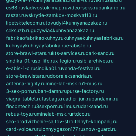
guzywia-4-kuhnyanazakaz.ru
mir-tk.ru
vlknrussia.ru
cs68.ru
vladivostok-map.ru
video-seks.ru
bankaribi.ru
raszar.ru
vskrytie-zamkov-moskva113.ru
lipetsktelecom.ru
tovudyi4kuhnyanazakaz.ru
seksuzb.ru
guzywia4kuhnyanazakaz.ru
fabrikaofabrikaokuhny.ru
kuhnyaekuhnyaafabrika.ru
kuhnyaykuhnyayfabrika.ru
e-abis1c.ru
store-brawl-stars.ru
kts-services.ru
dark-sand.ru
sindika-01.ru
sp-life.ru
x-legion.ru
sib-archives.ru
e-abis-1-c.ru
sindika01.ru
venda-festival.ru
store-brawlstars.ru
dooraleksandria.ru
antenna-highly.ru
mine-lab-msk.ru
1-mus.ru
3-sex-porn.ru
ban-damn.ru
purse-factory.ru
viagra-tablet.ru
fasbags.ru
adler-jun.ru
bandamn.ru
fincontech.ru
3sexporn.ru
1mus.ru
darksand.ru
rebus-toys.ru
minelab-msk.ru
rtdco.ru
seo-prodvizhenie-sajtov-stroitelnyh-kompanij.ru
card-voice.ru
rulonnyygazon177.ru
snow-guard.ru