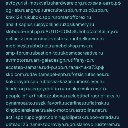
avtoyurist-moskva1.ru
hardware.org.ru
схема-авто.рф
dg-lab.ru
angrup.ru
recruiter.spb.ru
music8.spb.ru
krsk124.ru
kubok.spb.ru
romanofforex.ru
analitikaplus.ru
spyonline.ru
zosikamery.ru
sloboda-ural.pp.ru
AUTO-COM.SU
hohota.net
alimy.ru
online-z.com
aromat-vostoka.ru
otdelkaexp.ru
mobilvest.ru
bbd.net.ru
mebelshop.msk.ru
smp-forum.ru
bastion-td.ru
kosmoscreative.ru
avrmotors.ru
art-galadesign.ru
tiffany-c.ru
ecostep-samara.ru
d-p.spb.ru
галактика73.рф
sko.com.ru
davitamebel-spb.ru
fotsis.ru
tesiaes.ru
kokoroyari.spb.ru
blesna-kazan.ru
mossilver.ru
lenderoq.ru
sergeydobrin.ru
tochkazvuka.msk.ru
people-of-art.ru
bezzubova.ru
clubtibet.ru
orior-aks.ru
dynamoauto.ru
szk-favorit.ru
carlines.ru
flatnsk.ru
kingbolenskaner.ru
alex-motor.ru
astroline.net.ru
act1.spb.ru
polyglot.com.ru
gidlipetsk.ru
ooo-driada.ru
detsad125.ru
mir-zdoroviya.ru
bruslanovo.ru
siterem.ru