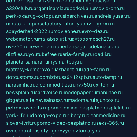
domizbrusa-9x12spb.ru
demaholding.ru
aalse.ru
a380club.ru
argentinamia.ru
perkoka.ru
movie-one.ru
perk-oka.ru
g-octopus.ru
sibarchives.ru
andreislyusar.ru
naruto-x.ru
pursefactory.ru
tor-lyubov-i-grom.ru
spayderhed-2022.ru
movieone.ru
evro-dez.ru
webamator.ru
ma-absolut1.ru
avtopomosch27.ru
nv-750.ru
news-plain.ru
nertansaga.ru
delanalad.ru
dizfiles.ru
youtubefree.ru
aria-family.ru
roadli.ru
planeta-samara.ru
mysmartbuy.ru
matrasy-kemerovo.ru
ashanet.ru
trade-farm.ru
dotcustoms.ru
domizbrusa9x12spb.ru
autodamp.ru
narasimha.ru
djcommodities.ru
nv750.ru
x-ton.ru
newsplain.ru
cardvoice.ru
modopaper.ru
manunae.ru
gbget.ru
alfeihavsalnassr.ru
madoma.ru
tajuncos.ru
petrovkasports.ru
porno-online-besplatno.ru
splclub.ru
york-life.ru
doroga-expo.ru
ribery.ru
cleanmedicine.ru
slovar-ivrit.ru
porno-video-besplatno.ru
seks-365.ru
ovucontrol.ru
sloty-igrovyye-avtomaty.ru