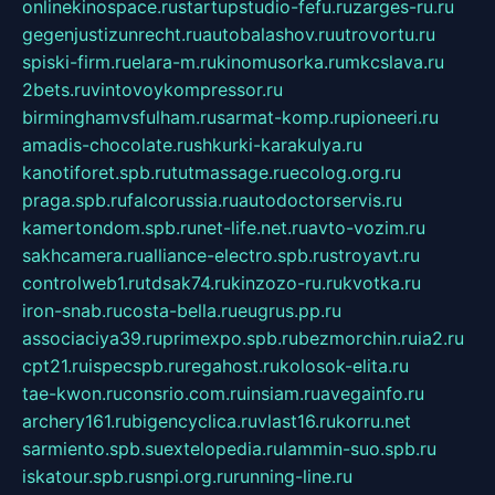
onlinekinospace.ru
startupstudio-fefu.ru
zarges-ru.ru
gegenjustizunrecht.ru
autobalashov.ru
utrovortu.ru
spiski-firm.ru
elara-m.ru
kinomusorka.ru
mkcslava.ru
2bets.ru
vintovoykompressor.ru
birminghamvsfulham.ru
sarmat-komp.ru
pioneeri.ru
amadis-chocolate.ru
shkurki-karakulya.ru
kanotiforet.spb.ru
tutmassage.ru
ecolog.org.ru
praga.spb.ru
falcorussia.ru
autodoctorservis.ru
kamertondom.spb.ru
net-life.net.ru
avto-vozim.ru
sakhcamera.ru
alliance-electro.spb.ru
stroyavt.ru
controlweb1.ru
tdsak74.ru
kinzozo-ru.ru
kvotka.ru
iron-snab.ru
costa-bella.ru
eugrus.pp.ru
associaciya39.ru
primexpo.spb.ru
bezmorchin.ru
ia2.ru
cpt21.ru
ispecspb.ru
regahost.ru
kolosok-elita.ru
tae-kwon.ru
consrio.com.ru
insiam.ru
avegainfo.ru
archery161.ru
bigencyclica.ru
vlast16.ru
korru.net
sarmiento.spb.su
extelopedia.ru
lammin-suo.spb.ru
iskatour.spb.ru
snpi.org.ru
running-line.ru