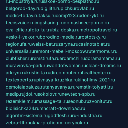
ru-industriya.ru
russkoe-porno-besplatno.ru
belgorod-day.ru
digilith.ru
pichkurovlab.ru
medic-today.ru
taksu.ru
comp123.ru
don-ykt.ru
teensvoice.ru
imgsharing.ru
domashnee-porno.ru
eva-elfie.ru
foto-tur.ru
biz-doska.ru
metropoltravel.ru
veslo-i-yakor.ru
borodino-media.ru
rostotsky.ru
regionufa.ru
weiss-bet.ru
zaryna.ru
casinotablet.ru
universalia.ru
remont-mebeli-moscow.ru
termomur.ru
clubfisher.ru
remstirufa.ru
erdamchi.ru
doramamama.ru
muraviovka-park.ru
worldofwoman.ru
clean-dreams.ru
arkrym.ru
kristinita.ru
dircomputer.ru
healthenter.ru
textexperts.ru
pivnaya-kruzhka.ru
kinofilmy-2021.ru
demolalapaluza.ru
tanyavanya.ru
remstir-tolyatti.ru
msdip.ru
jdol.ru
sokolovr.ru
newtech-spb.ru
rezemkleim.ru
massage-tai.ru
seonub.ru
zvonitut.ru
biolisichka24.ru
mncraft-download.ru
algoritm-sistema.ru
godflesh.ru
ru-industria.ru
zebra-tlt.ru
okna-proficom.ru
erynok.ru