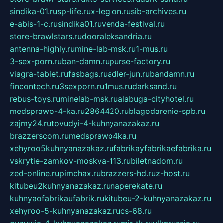
sindika-01.ru
sp-life.ru
x-legion.ru
sib-archives.ru
e-abis-1-c.ru
sindika01.ru
venda-festival.ru
store-brawlstars.ru
dooraleksandria.ru
antenna-highly.ru
mine-lab-msk.ru
1-mus.ru
3-sex-porn.ru
ban-damn.ru
purse-factory.ru
viagra-tablet.ru
fasbags.ru
adler-jun.ru
bandamn.ru
fincontech.ru
3sexporn.ru
1mus.ru
darksand.ru
rebus-toys.ru
minelab-msk.ru
alabuga-cityhotel.ru
medsprawo-4-ka.ru
2864420.ru
blagodarenie-spb.ru
zajmy24.ru
tovudyi-4-kuhnyanazakaz.ru
brazzerscom.ru
medsprawo4ka.ru
xehyroo5kuhnyanazakaz.ru
fabrikayfabrikaefabrika.ru
vskrytie-zamkov-moskva-113.ru
biletnadom.ru
zed-online.ru
pimchax.ru
brazzers-hd.ru
z-host.ru
kitubeu2kuhnyanazakaz.ru
naperekate.ru
kuhnyaofabrikaufabrik.ru
kitubeu-2-kuhnyanazakaz.ru
xehyroo-5-kuhnyanazakaz.ru
cs-68.ru