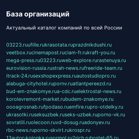
База организаций
Актуальный каталог компаний по всей России
03223.ru
ufille.ru
krasotata.ru
prazdnikdushi.ru
veetbox.ru
cinemapost.ru
ciam-fr.ru
kraft-you.ru
mega-press.ru
03223.ru
web-explore.ru
rastenuya.ru
eurovision-russia.ru
strah-news.ru
freeride-team.ru
itrack-24.ru
sexshopexpress.ru
autostudiopro.ru
alabuga-cityhotel.ru
pornv.ru
atlantpereezd.ru
bud-em-znakomye.ru
a-cdc.ru
elektrostal-news.ru
korolevremont-market.ru
budem-znakomye.ru
oooagrosnab.ru
fpodaso.ru
emfire.ru
pro-otdelky.ru
ukrasotki.ru
seksuzbek.ru
seks-uzbek.ru
porno-vk.ru
sovratili.ru
olecoon.ru
vd-dosug.ru
adonyev.ru
rbc-news.ru
porno-skvirt.ru
krospr.ru
13autor-kolonka.ru
sormol.ru
2rich.ru
hostel-65.ru