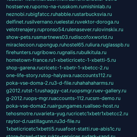
hostserve.ru
porno-na-russkom.ru
mishinlab.ru
neznobi.ru
bigfatcc.ru
habble.ru
starbucksvia.ru
delfinet.ru
silvernano.ru
elestal.ru
vektor-doroga.ru
velotrenajery.ru
pronso54.ru
lenasever.ru
lovinskix.ru
show-pets.ru
smartnews03.ru
discofoxworld.ru
miraclecoon.ru
pongup.ru
hostel65.ru
liura.ru
glasspb.ru
firehunters.ru
gribowo.ru
gnalis.ru
bulkitula.ru
hometown-france.ru
1-xbeticricetc-1-xbetti-5.ru
shop-garena.ru
cricetc-1-xbetr-1-xbetcc-2.ru
one-life-story.ru
top-halyava.ru
accounts112.ru
poka-vse-doma-2.ru
3-d-file.ru
hahahaharms.ru
g2012.ru
tst-1.ru
shaggy-cat.ru
opsmgr.ru
ev-gallery.ru
g-2012.ru
ops-mgr.ru
accounts-112.ru
csm-demo.ru
poka-vse-doma2.ru
airgungames.ru
allseo-host.ru
tehosmotre.ru
varieta-yug.ru
cricetc1xbetr1xbetcc2.ru
raytor-d.ru
atillagunn.ru
3d-file.ru
1xbeticricetc1xbetti5.ru
uafoot-statti.ru
e-abis1c.ru
store-brawl-stars.ru
kts-services.ru
dark-sand.ru