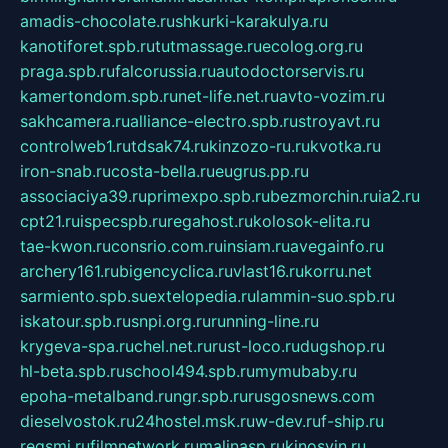
amadis-chocolate.ru
shkurki-karakulya.ru
kanotiforet.spb.ru
tutmassage.ru
ecolog.org.ru
praga.spb.ru
falcorussia.ru
autodoctorservis.ru
kamertondom.spb.ru
net-life.net.ru
avto-vozim.ru
sakhcamera.ru
alliance-electro.spb.ru
stroyavt.ru
controlweb1.ru
tdsak74.ru
kinzozo-ru.ru
kvotka.ru
iron-snab.ru
costa-bella.ru
eugrus.pp.ru
associaciya39.ru
primexpo.spb.ru
bezmorchin.ru
ia2.ru
cpt21.ru
ispecspb.ru
regahost.ru
kolosok-elita.ru
tae-kwon.ru
consrio.com.ru
insiam.ru
avegainfo.ru
archery161.ru
bigencyclica.ru
vlast16.ru
korru.net
sarmiento.spb.su
extelopedia.ru
lammin-suo.spb.ru
iskatour.spb.ru
snpi.org.ru
running-line.ru
krygeva-spa.ru
chel.net.ru
rust-loco.ru
dugshop.ru
hl-beta.spb.ru
school494.spb.ru
mymubaby.ru
epoha-metalband.ru
ngr.spb.ru
rusgosnews.com
dieselvostok.ru
24hostel.msk.ru
w-dev.ru
f-ship.ru
regsmi.ru
filmnetwork.ru
malinasp.ru
kinosvin.ru