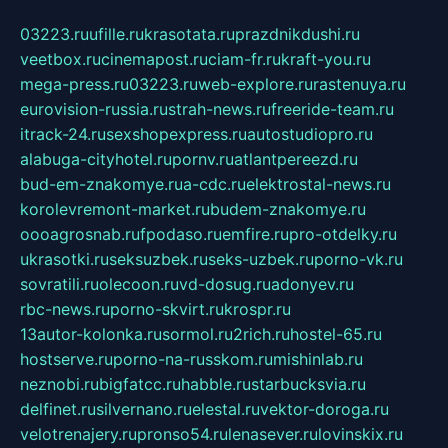
03223.ru
ufille.ru
krasotata.ru
prazdnikdushi.ru
veetbox.ru
cinemapost.ru
ciam-fr.ru
kraft-you.ru
mega-press.ru
03223.ru
web-explore.ru
rastenuya.ru
eurovision-russia.ru
strah-news.ru
freeride-team.ru
itrack-24.ru
sexshopexpress.ru
autostudiopro.ru
alabuga-cityhotel.ru
pornv.ru
atlantpereezd.ru
bud-em-znakomye.ru
a-cdc.ru
elektrostal-news.ru
korolevremont-market.ru
budem-znakomye.ru
oooagrosnab.ru
fpodaso.ru
emfire.ru
pro-otdelky.ru
ukrasotki.ru
seksuzbek.ru
seks-uzbek.ru
porno-vk.ru
sovratili.ru
olecoon.ru
vd-dosug.ru
adonyev.ru
rbc-news.ru
porno-skvirt.ru
krospr.ru
13autor-kolonka.ru
sormol.ru
2rich.ru
hostel-65.ru
hostserve.ru
porno-na-russkom.ru
mishinlab.ru
neznobi.ru
bigfatcc.ru
habble.ru
starbucksvia.ru
delfinet.ru
silvernano.ru
elestal.ru
vektor-doroga.ru
velotrenajery.ru
pronso54.ru
lenasever.ru
lovinskix.ru