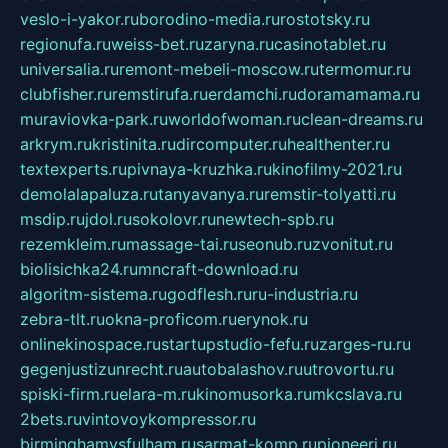
veslo-i-yakor.ru
borodino-media.ru
rostotsky.ru
regionufa.ru
weiss-bet.ru
zaryna.ru
casinotablet.ru
universalia.ru
remont-mebeli-moscow.ru
termomur.ru
clubfisher.ru
remstirufa.ru
erdamchi.ru
doramamama.ru
muraviovka-park.ru
worldofwoman.ru
clean-dreams.ru
arkrym.ru
kristinita.ru
dircomputer.ru
healthenter.ru
textexperts.ru
pivnaya-kruzhka.ru
kinofilmy-2021.ru
demolalapaluza.ru
tanyavanya.ru
remstir-tolyatti.ru
msdip.ru
jdol.ru
sokolovr.ru
newtech-spb.ru
rezemkleim.ru
massage-tai.ru
seonub.ru
zvonitut.ru
biolisichka24.ru
mncraft-download.ru
algoritm-sistema.ru
godflesh.ru
ru-industria.ru
zebra-tlt.ru
okna-proficom.ru
erynok.ru
onlinekinospace.ru
startupstudio-fefu.ru
zarges-ru.ru
gegenjustizunrecht.ru
autobalashov.ru
utrovortu.ru
spiski-firm.ru
elara-m.ru
kinomusorka.ru
mkcslava.ru
2bets.ru
vintovoykompressor.ru
birminghamvsfulham.ru
sarmat-komp.ru
pioneeri.ru