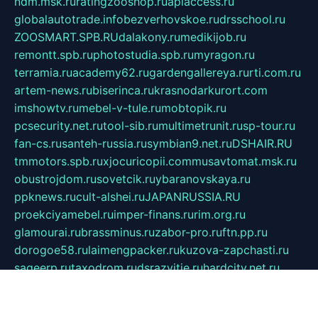
ndm.msk.ru
ratingzooshop.ru
apiaccess.ru
globalautotrade.info
bezverhovskoe.ru
drsschool.ru
ZOOSMART.SPB.RU
dalakony.ru
medikijob.ru
remontt.spb.ru
photostudia.spb.ru
myragon.ru
terramia.ru
academy62.ru
gardengallereya.ru
rti.com.ru
artem-news.ru
biserinca.ru
krasnodarkurort.com
imshowtv.ru
mebel-v-tule.ru
mobtopik.ru
pcsecurity.net.ru
tool-sib.ru
multimetrunit.ru
sp-tour.ru
fan-cs.ru
santeh-russia.ru
symbian9.net.ru
DSHAIR.RU
tmmotors.spb.ru
xjocuricopii.com
musavtomat.msk.ru
obustrojdom.ru
sovetcik.ru
ybaranovskaya.ru
ppknews.ru
cult-alshei.ru
JAPANRUSSIA.RU
proekciyamebel.ru
imper-finans.ru
rim.org.ru
glamourai.ru
brassminus.ru
zabor-pro.ru
ftn.pp.ru
dorogoe58.ru
laimengpacker.ru
kuzova-zapchasti.ru
sageerp.ru
taxodrom.ru
dsrazvitie.ru
hardcity.net.ru
ratinghomegames.ru
topservice25.ru
gubernyan.ru
gtglasslined.ru
ii4.ru
tssport.spb.ru
andorra24.com