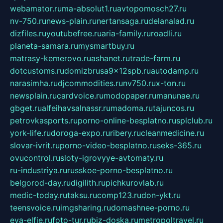
webamator.ru
ma-absolut1.ru
avtopomosch27.ru
nv-750.ru
news-plain.ru
nertansaga.ru
delanalad.ru
dizfiles.ru
youtubefree.ru
aria-family.ru
roadli.ru
planeta-samara.ru
mysmartbuy.ru
matrasy-kemerovo.ru
ashanet.ru
trade-farm.ru
dotcustoms.ru
domizbrusa9x12spb.ru
autodamp.ru
narasimha.ru
djcommodities.ru
nv750.ru
x-ton.ru
newsplain.ru
cardvoice.ru
modopaper.ru
manunae.ru
gbget.ru
alfeihavsalnassr.ru
madoma.ru
tajuncos.ru
petrovkasports.ru
porno-online-besplatno.ru
splclub.ru
york-life.ru
doroga-expo.ru
ribery.ru
cleanmedicine.ru
slovar-ivrit.ru
porno-video-besplatno.ru
seks-365.ru
ovucontrol.ru
sloty-igrovyye-avtomaty.ru
ru-industriya.ru
russkoe-porno-besplatno.ru
belgorod-day.ru
digilith.ru
pichkurovlab.ru
medic-today.ru
taksu.ru
comp123.ru
don-ykt.ru
teensvoice.ru
imgsharing.ru
domashnee-porno.ru
eva-elfie.ru
foto-tur.ru
biz-doska.ru
metropoltravel.ru