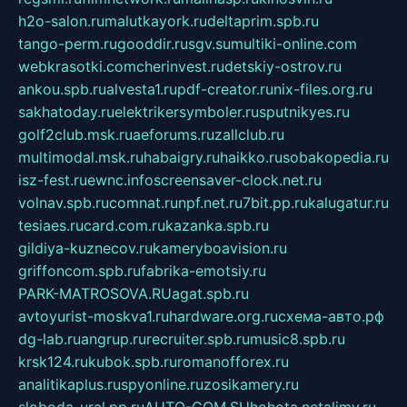
h2o-salon.ru
malutkayork.ru
deltaprim.spb.ru
tango-perm.ru
gooddir.ru
sgv.su
multiki-online.com
webkrasotki.com
cherinvest.ru
detskiy-ostrov.ru
ankou.spb.ru
alvesta1.ru
pdf-creator.ru
nix-files.org.ru
sakhatoday.ru
elektrikersymboler.ru
sputnikyes.ru
golf2club.msk.ru
aeforums.ru
zallclub.ru
multimodal.msk.ru
habaigry.ru
haikko.ru
sobakopedia.ru
isz-fest.ru
ewnc.info
screensaver-clock.net.ru
volnav.spb.ru
comnat.ru
npf.net.ru
7bit.pp.ru
kalugatur.ru
tesiaes.ru
card.com.ru
kazanka.spb.ru
gildiya-kuznecov.ru
kameryboavision.ru
griffoncom.spb.ru
fabrika-emotsiy.ru
PARK-MATROSOVA.RU
agat.spb.ru
avtoyurist-moskva1.ru
hardware.org.ru
схема-авто.рф
dg-lab.ru
angrup.ru
recruiter.spb.ru
music8.spb.ru
krsk124.ru
kubok.spb.ru
romanofforex.ru
analitikaplus.ru
spyonline.ru
zosikamery.ru