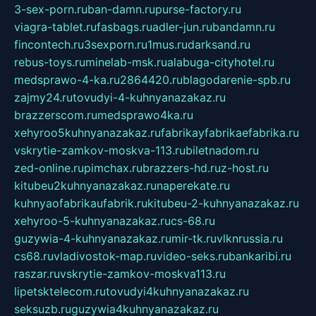
3-sex-porn.ru
ban-damn.ru
purse-factory.ru
viagra-tablet.ru
fasbags.ru
adler-jun.ru
bandamn.ru
fincontech.ru
3sexporn.ru
1mus.ru
darksand.ru
rebus-toys.ru
minelab-msk.ru
alabuga-cityhotel.ru
medsprawo-4-ka.ru
2864420.ru
blagodarenie-spb.ru
zajmy24.ru
tovudyi-4-kuhnyanazakaz.ru
brazzerscom.ru
medsprawo4ka.ru
xehyroo5kuhnyanazakaz.ru
fabrikayfabrikaefabrika.ru
vskrytie-zamkov-moskva-113.ru
biletnadom.ru
zed-online.ru
pimchax.ru
brazzers-hd.ru
z-host.ru
kitubeu2kuhnyanazakaz.ru
naperekate.ru
kuhnyaofabrikaufabrik.ru
kitubeu-2-kuhnyanazakaz.ru
xehyroo-5-kuhnyanazakaz.ru
cs-68.ru
guzywia-4-kuhnyanazakaz.ru
mir-tk.ru
vlknrussia.ru
cs68.ru
vladivostok-map.ru
video-seks.ru
bankaribi.ru
raszar.ru
vskrytie-zamkov-moskva113.ru
lipetsktelecom.ru
tovudyi4kuhnyanazakaz.ru
seksuzb.ru
guzywia4kuhnyanazakaz.ru