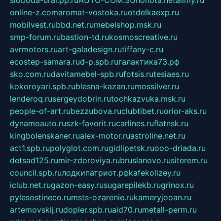
sloboda-ural.pp.ru
AUTO-COM.SU
hohota.net
alimy.ru
online-z.com
aromat-vostoka.ru
otdelkaexp.ru
mobilvest.ru
bbd.net.ru
mebelshop.msk.ru
smp-forum.ru
bastion-td.ru
kosmoscreative.ru
avrmotors.ru
art-galadesign.ru
tiffany-c.ru
ecostep-samara.ru
d-p.spb.ru
галактика73.рф
sko.com.ru
davitamebel-spb.ru
fotsis.ru
tesiaes.ru
kokoroyari.spb.ru
blesna-kazan.ru
mossilver.ru
lenderoq.ru
sergeydobrin.ru
tochkazvuka.msk.ru
people-of-art.ru
bezzubova.ru
clubtibet.ru
orior-aks.ru
dynamoauto.ru
szk-favorit.ru
carlines.ru
flatnsk.ru
kingbolenskaner.ru
alex-motor.ru
astroline.net.ru
act1.spb.ru
polyglot.com.ru
gidlipetsk.ru
ooo-driada.ru
detsad125.ru
mir-zdoroviya.ru
bruslanovo.ru
siterem.ru
council.spb.ru
лодкипатриот.рф
kafekolizey.ru
iclub.net.ru
gazon-easy.ru
sugarepilekb.ru
grinox.ru
pylesostineco.ru
msts-ozarenie.ru
kameryjooan.ru
artemovskij.ru
dopler.spb.ru
aid70.ru
metall-perm.ru