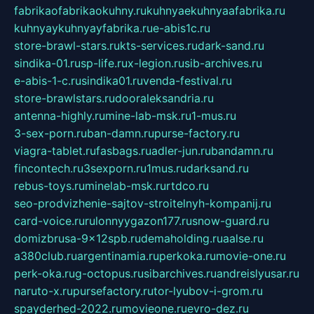
fabrikaofabrikaokuhny.ru
kuhnyaekuhnyaafabrika.ru
kuhnyaykuhnyayfabrika.ru
e-abis1c.ru
store-brawl-stars.ru
kts-services.ru
dark-sand.ru
sindika-01.ru
sp-life.ru
x-legion.ru
sib-archives.ru
e-abis-1-c.ru
sindika01.ru
venda-festival.ru
store-brawlstars.ru
dooraleksandria.ru
antenna-highly.ru
mine-lab-msk.ru
1-mus.ru
3-sex-porn.ru
ban-damn.ru
purse-factory.ru
viagra-tablet.ru
fasbags.ru
adler-jun.ru
bandamn.ru
fincontech.ru
3sexporn.ru
1mus.ru
darksand.ru
rebus-toys.ru
minelab-msk.ru
rtdco.ru
seo-prodvizhenie-sajtov-stroitelnyh-kompanij.ru
card-voice.ru
rulonnyygazon177.ru
snow-guard.ru
domizbrusa-9x12spb.ru
demaholding.ru
aalse.ru
a380club.ru
argentinamia.ru
perkoka.ru
movie-one.ru
perk-oka.ru
g-octopus.ru
sibarchives.ru
andreislyusar.ru
naruto-x.ru
pursefactory.ru
tor-lyubov-i-grom.ru
spayderhed-2022.ru
movieone.ru
evro-dez.ru