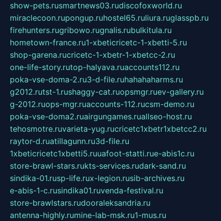
show-pets.ru
smartnews03.ru
discofoxworld.ru
miraclecoon.ru
pongup.ru
hostel65.ru
liura.ru
glasspb.ru
firehunters.ru
gribowo.ru
gnalis.ru
bulkitula.ru
hometown-france.ru
1-xbeticricetc-1-xbetti-5.ru
shop-garena.ru
cricetc-1-xbetr-1-xbetcc-2.ru
one-life-story.ru
top-halyava.ru
accounts112.ru
poka-vse-doma-2.ru
3-d-file.ru
hahahaharms.ru
g2012.ru
tst-1.ru
shaggy-cat.ru
opsmgr.ru
ev-gallery.ru
g-2012.ru
ops-mgr.ru
accounts-112.ru
csm-demo.ru
poka-vse-doma2.ru
airgungames.ru
allseo-host.ru
tehosmotre.ru
varieta-yug.ru
cricetc1xbetr1xbetcc2.ru
raytor-d.ru
atillagunn.ru
3d-file.ru
1xbeticricetc1xbetti5.ru
uafoot-statti.ru
e-abis1c.ru
store-brawl-stars.ru
kts-services.ru
dark-sand.ru
sindika-01.ru
sp-life.ru
x-legion.ru
sib-archives.ru
e-abis-1-c.ru
sindika01.ru
venda-festival.ru
store-brawlstars.ru
dooraleksandria.ru
antenna-highly.ru
mine-lab-msk.ru
1-mus.ru