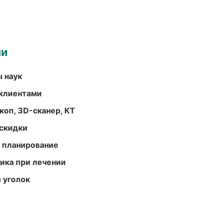
ми
ы наук
 клиентами
оп, 3D-сканер, КТ
скидки
 планирование
тика при лечении
 уголок