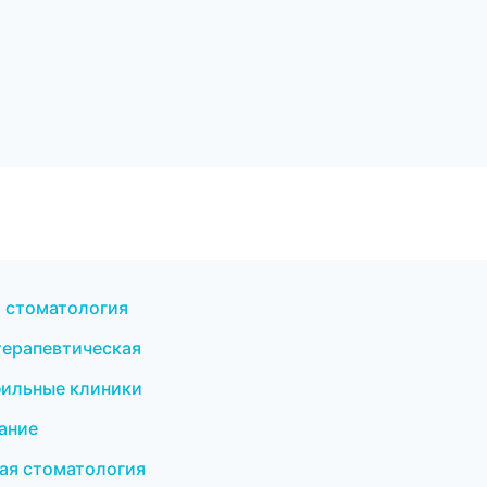
я стоматология
 терапевтическая
фильные клиники
ание
кая стоматология