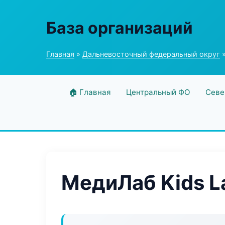
База организаций
Главная
»
Дальневосточный федеральный округ
»
🏠 Главная
Центральный ФО
Севе
МедиЛаб Kids L