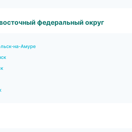
евосточный федеральный округ
ольск-на-Амуре
нск
ск
к