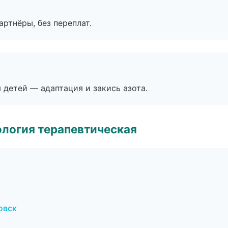
артнёры, без переплат.
я детей — адаптация и закись азота.
логия терапевтическая
овск