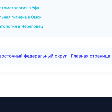
стоматология в Уфа
ьная гигиена в Омск
атология в Череповец
евосточный федеральный округ
|
Главная страница