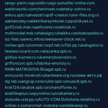
tango-perm.ru
gooddir.ru
sgv.su
multiki-online.com
webkrasotki.com
cherinvest.ru
detskiy-ostrov.ru
ankou.spb.ru
alvesta1.ru
pdf-creator.ru
nix-files.org.ru
sakhatoday.ru
elektrikersymboler.ru
sputnikyes.ru
golf2club.msk.ru
aeforums.ru
zallclub.ru
multimodal.msk.ru
habaigry.ru
haikko.ru
sobakopedia.ru
isz-fest.ru
ewnc.info
screensaver-clock.net.ru
volnav.spb.ru
comnat.ru
npf.net.ru
7bit.pp.ru
kalugatur.ru
tesiaes.ru
card.com.ru
kazanka.spb.ru
gildiya-kuznecov.ru
kameryboavision.ru
griffoncom.spb.ru
fabrika-emotsiy.ru
PARK-MATROSOVA.RU
agat.spb.ru
avtoyurist-moskva1.ru
hardware.org.ru
схема-авто.рф
dg-lab.ru
angrup.ru
recruiter.spb.ru
music8.spb.ru
krsk124.ru
kubok.spb.ru
romanofforex.ru
analitikaplus.ru
spyonline.ru
zosikamery.ru
sloboda-ural.pp.ru
AUTO-COM.SU
hohota.net
alimy.ru
online-z.com
aromat-vostoka.ru
otdelkaexp.ru