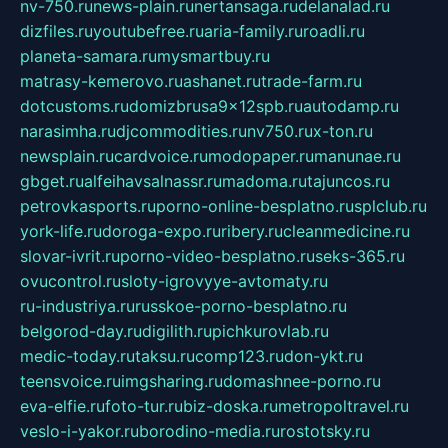
nv-750.ru
news-plain.ru
nertansaga.ru
delanalad.ru
dizfiles.ru
youtubefree.ru
aria-family.ru
roadli.ru
planeta-samara.ru
mysmartbuy.ru
matrasy-kemerovo.ru
ashanet.ru
trade-farm.ru
dotcustoms.ru
domizbrusa9x12spb.ru
autodamp.ru
narasimha.ru
djcommodities.ru
nv750.ru
x-ton.ru
newsplain.ru
cardvoice.ru
modopaper.ru
manunae.ru
gbget.ru
alfeihavsalnassr.ru
madoma.ru
tajuncos.ru
petrovkasports.ru
porno-online-besplatno.ru
splclub.ru
york-life.ru
doroga-expo.ru
ribery.ru
cleanmedicine.ru
slovar-ivrit.ru
porno-video-besplatno.ru
seks-365.ru
ovucontrol.ru
sloty-igrovyye-avtomaty.ru
ru-industriya.ru
russkoe-porno-besplatno.ru
belgorod-day.ru
digilith.ru
pichkurovlab.ru
medic-today.ru
taksu.ru
comp123.ru
don-ykt.ru
teensvoice.ru
imgsharing.ru
domashnee-porno.ru
eva-elfie.ru
foto-tur.ru
biz-doska.ru
metropoltravel.ru
veslo-i-yakor.ru
borodino-media.ru
rostotsky.ru