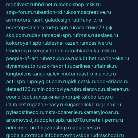
mobilvest.ru
bbd.net.ru
mebelshop.msk.ru
smp-forum.ru
bastion-td.ru
kosmoscreative.ru
avrmotors.ru
art-galadesign.ru
tiffany-c.ru
ecostep-samara.ru
d-p.spb.ru
галактика73.рф
sko.com.ru
davitamebel-spb.ru
fotsis.ru
tesiaes.ru
kokoroyari.spb.ru
blesna-kazan.ru
mossilver.ru
lenderoq.ru
sergeydobrin.ru
tochkazvuka.msk.ru
people-of-art.ru
bezzubova.ru
clubtibet.ru
orior-aks.ru
dynamoauto.ru
szk-favorit.ru
carlines.ru
flatnsk.ru
kingbolenskaner.ru
alex-motor.ru
astroline.net.ru
act1.spb.ru
polyglot.com.ru
gidlipetsk.ru
ooo-driada.ru
detsad125.ru
mir-zdoroviya.ru
bruslanovo.ru
siterem.ru
council.spb.ru
лодкипатриот.рф
kafekolizey.ru
iclub.net.ru
gazon-easy.ru
sugarepilekb.ru
grinox.ru
pylesostineco.ru
msts-ozarenie.ru
kameryjooan.ru
artemovskij.ru
dopler.spb.ru
aid70.ru
metall-perm.ru
ndm.msk.ru
ratingzooshop.ru
apiaccess.ru
globalautotrade.info
bezverhovskoe.ru
drsschool.ru