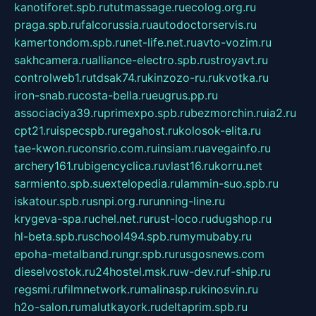
kanotiforet.spb.ru
tutmassage.ru
ecolog.org.ru
praga.spb.ru
falcorussia.ru
autodoctorservis.ru
kamertondom.spb.ru
net-life.net.ru
avto-vozim.ru
sakhcamera.ru
alliance-electro.spb.ru
stroyavt.ru
controlweb1.ru
tdsak74.ru
kinzozo-ru.ru
kvotka.ru
iron-snab.ru
costa-bella.ru
eugrus.pp.ru
associaciya39.ru
primexpo.spb.ru
bezmorchin.ru
ia2.ru
cpt21.ru
ispecspb.ru
regahost.ru
kolosok-elita.ru
tae-kwon.ru
consrio.com.ru
insiam.ru
avegainfo.ru
archery161.ru
bigencyclica.ru
vlast16.ru
korru.net
sarmiento.spb.su
extelopedia.ru
lammin-suo.spb.ru
iskatour.spb.ru
snpi.org.ru
running-line.ru
krygeva-spa.ru
chel.net.ru
rust-loco.ru
dugshop.ru
hl-beta.spb.ru
school494.spb.ru
mymubaby.ru
epoha-metalband.ru
ngr.spb.ru
rusgosnews.com
dieselvostok.ru
24hostel.msk.ru
w-dev.ru
f-ship.ru
regsmi.ru
filmnetwork.ru
malinasp.ru
kinosvin.ru
h2o-salon.ru
malutkayork.ru
deltaprim.spb.ru