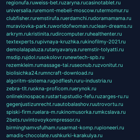
regionufa.ru
weiss-bet.ru
zaryna.ru
casinotablet.ru
universalia.ru
remont-mebeli-moscow.ru
termomur.ru
clubfisher.ru
remstirufa.ru
erdamchi.ru
doramamama.ru
muraviovka-park.ru
worldofwoman.ru
clean-dreams.ru
arkrym.ru
kristinita.ru
dircomputer.ru
healthenter.ru
textexperts.ru
pivnaya-kruzhka.ru
kinofilmy-2021.ru
demolalapaluza.ru
tanyavanya.ru
remstir-tolyatti.ru
msdip.ru
jdol.ru
sokolovr.ru
newtech-spb.ru
rezemkleim.ru
massage-tai.ru
seonub.ru
zvonitut.ru
biolisichka24.ru
mncraft-download.ru
algoritm-sistema.ru
godflesh.ru
ru-industria.ru
zebra-tlt.ru
okna-proficom.ru
erynok.ru
onlinekinospace.ru
startupstudio-fefu.ru
zarges-ru.ru
gegenjustizunrecht.ru
autobalashov.ru
utrovortu.ru
spiski-firm.ru
elara-m.ru
kinomusorka.ru
mkcslava.ru
2bets.ru
vintovoykompressor.ru
birminghamvsfulham.ru
sarmat-komp.ru
pioneeri.ru
amadis-chocolate.ru
shkurki-karakulya.ru