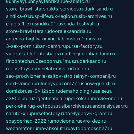
kuhnyaykuhnyayfabrika.ru
e-abis1c.ru
store-brawl-stars.ru
kts-services.ru
dark-sand.ru
sindika-01.ru
sp-life.ru
x-legion.ru
sib-archives.ru
e-abis-1-c.ru
sindika01.ru
venda-festival.ru
store-brawlstars.ru
dooraleksandria.ru
antenna-highly.ru
mine-lab-msk.ru
1-mus.ru
3-sex-porn.ru
ban-damn.ru
purse-factory.ru
viagra-tablet.ru
fasbags.ru
adler-jun.ru
bandamn.ru
fincontech.ru
3sexporn.ru
1mus.ru
darksand.ru
rebus-toys.ru
minelab-msk.ru
rtdco.ru
seo-prodvizhenie-sajtov-stroitelnyh-kompanij.ru
card-voice.ru
rulonnyygazon177.ru
snow-guard.ru
domizbrusa-9x12spb.ru
demaholding.ru
aalse.ru
a380club.ru
argentinamia.ru
perkoka.ru
movie-one.ru
perk-oka.ru
g-octopus.ru
sibarchives.ru
andreislyusar.ru
naruto-x.ru
pursefactory.ru
tor-lyubov-i-grom.ru
spayderhed-2022.ru
movieone.ru
evro-dez.ru
webamator.ru
ma-absolut1.ru
avtopomosch27.ru