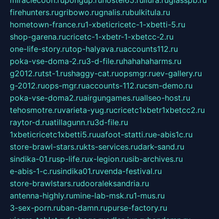
miraclecoon.ru
pongup.ru
hostel65.ru
liura.ru
glasspb.ru
firehunters.ru
gribowo.ru
gnalis.ru
bulkitula.ru
hometown-france.ru
1-xbeticricetc-1-xbetti-5.ru
shop-garena.ru
cricetc-1-xbetr-1-xbetcc-2.ru
one-life-story.ru
top-halyava.ru
accounts112.ru
poka-vse-doma-2.ru
3-d-file.ru
hahahaharms.ru
g2012.ru
tst-1.ru
shaggy-cat.ru
opsmgr.ru
ev-gallery.ru
g-2012.ru
ops-mgr.ru
accounts-112.ru
csm-demo.ru
poka-vse-doma2.ru
airgungames.ru
allseo-host.ru
tehosmotre.ru
varieta-yug.ru
cricetc1xbetr1xbetcc2.ru
raytor-d.ru
atillagunn.ru
3d-file.ru
1xbeticricetc1xbetti5.ru
uafoot-statti.ru
e-abis1c.ru
store-brawl-stars.ru
kts-services.ru
dark-sand.ru
sindika-01.ru
sp-life.ru
x-legion.ru
sib-archives.ru
e-abis-1-c.ru
sindika01.ru
venda-festival.ru
store-brawlstars.ru
dooraleksandria.ru
antenna-highly.ru
mine-lab-msk.ru
1-mus.ru
3-sex-porn.ru
ban-damn.ru
purse-factory.ru