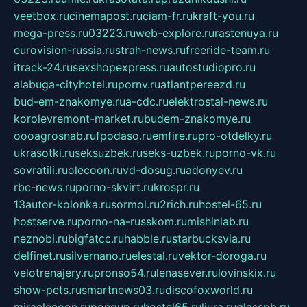
veetbox.ru
cinemapost.ru
ciam-fr.ru
kraft-you.ru
mega-press.ru
03223.ru
web-explore.ru
rastenuya.ru
eurovision-russia.ru
strah-news.ru
freeride-team.ru
itrack-24.ru
sexshopexpress.ru
autostudiopro.ru
alabuga-cityhotel.ru
pornv.ru
atlantpereezd.ru
bud-em-znakomye.ru
a-cdc.ru
elektrostal-news.ru
korolevremont-market.ru
budem-znakomye.ru
oooagrosnab.ru
fpodaso.ru
emfire.ru
pro-otdelky.ru
ukrasotki.ru
seksuzbek.ru
seks-uzbek.ru
porno-vk.ru
sovratili.ru
olecoon.ru
vd-dosug.ru
adonyev.ru
rbc-news.ru
porno-skvirt.ru
krospr.ru
13autor-kolonka.ru
sormol.ru
2rich.ru
hostel-65.ru
hostserve.ru
porno-na-russkom.ru
mishinlab.ru
neznobi.ru
bigfatcc.ru
habble.ru
starbucksvia.ru
delfinet.ru
silvernano.ru
elestal.ru
vektor-doroga.ru
velotrenajery.ru
pronso54.ru
lenasever.ru
lovinskix.ru
show-pets.ru
smartnews03.ru
discofoxworld.ru