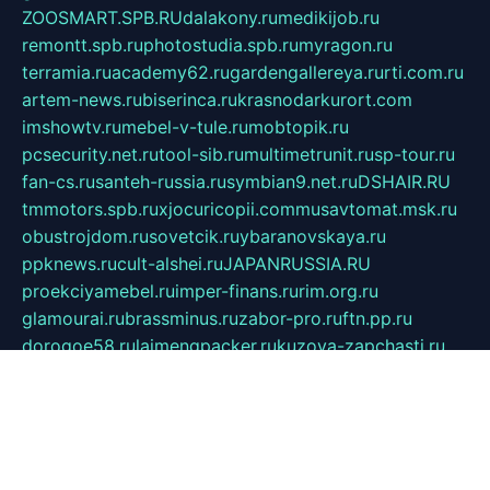
ZOOSMART.SPB.RU
dalakony.ru
medikijob.ru
remontt.spb.ru
photostudia.spb.ru
myragon.ru
terramia.ru
academy62.ru
gardengallereya.ru
rti.com.ru
artem-news.ru
biserinca.ru
krasnodarkurort.com
imshowtv.ru
mebel-v-tule.ru
mobtopik.ru
pcsecurity.net.ru
tool-sib.ru
multimetrunit.ru
sp-tour.ru
fan-cs.ru
santeh-russia.ru
symbian9.net.ru
DSHAIR.RU
tmmotors.spb.ru
xjocuricopii.com
musavtomat.msk.ru
obustrojdom.ru
sovetcik.ru
ybaranovskaya.ru
ppknews.ru
cult-alshei.ru
JAPANRUSSIA.RU
proekciyamebel.ru
imper-finans.ru
rim.org.ru
glamourai.ru
brassminus.ru
zabor-pro.ru
ftn.pp.ru
dorogoe58.ru
laimengpacker.ru
kuzova-zapchasti.ru
sageerp.ru
taxodrom.ru
dsrazvitie.ru
hardcity.net.ru
ratinghomegames.ru
topservice25.ru
gubernyan.ru
gtglasslined.ru
ii4.ru
tssport.spb.ru
andorra24.com
blackwallstreet.ru
oboimos.ru
optim-doors.com.ru
ikuch.ru
nycr.org.ru
npa21.ru
vremya-ch.spb.ru