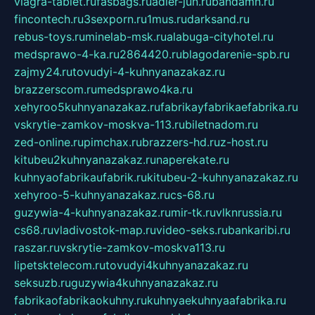
viagra-tablet.ru
fasbags.ru
adler-jun.ru
bandamn.ru
fincontech.ru
3sexporn.ru
1mus.ru
darksand.ru
rebus-toys.ru
minelab-msk.ru
alabuga-cityhotel.ru
medsprawo-4-ka.ru
2864420.ru
blagodarenie-spb.ru
zajmy24.ru
tovudyi-4-kuhnyanazakaz.ru
brazzerscom.ru
medsprawo4ka.ru
xehyroo5kuhnyanazakaz.ru
fabrikayfabrikaefabrika.ru
vskrytie-zamkov-moskva-113.ru
biletnadom.ru
zed-online.ru
pimchax.ru
brazzers-hd.ru
z-host.ru
kitubeu2kuhnyanazakaz.ru
naperekate.ru
kuhnyaofabrikaufabrik.ru
kitubeu-2-kuhnyanazakaz.ru
xehyroo-5-kuhnyanazakaz.ru
cs-68.ru
guzywia-4-kuhnyanazakaz.ru
mir-tk.ru
vlknrussia.ru
cs68.ru
vladivostok-map.ru
video-seks.ru
bankaribi.ru
raszar.ru
vskrytie-zamkov-moskva113.ru
lipetsktelecom.ru
tovudyi4kuhnyanazakaz.ru
seksuzb.ru
guzywia4kuhnyanazakaz.ru
fabrikaofabrikaokuhny.ru
kuhnyaekuhnyaafabrika.ru