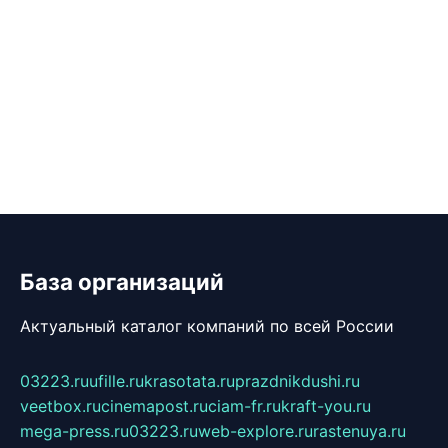
База организаций
Актуальный каталог компаний по всей России
03223.ru
ufille.ru
krasotata.ru
prazdnikdushi.ru
veetbox.ru
cinemapost.ru
ciam-fr.ru
kraft-you.ru
mega-press.ru
03223.ru
web-explore.ru
rastenuya.ru