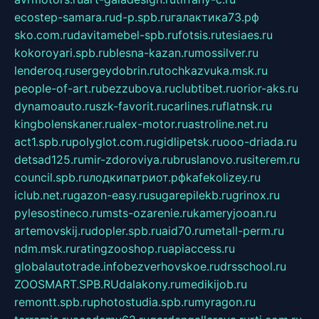
ecostep-samara.ru
d-p.spb.ru
галактика73.рф
sko.com.ru
davitamebel-spb.ru
fotsis.ru
tesiaes.ru
kokoroyari.spb.ru
blesna-kazan.ru
mossilver.ru
lenderoq.ru
sergeydobrin.ru
tochkazvuka.msk.ru
people-of-art.ru
bezzubova.ru
clubtibet.ru
orior-aks.ru
dynamoauto.ru
szk-favorit.ru
carlines.ru
flatnsk.ru
kingbolenskaner.ru
alex-motor.ru
astroline.net.ru
act1.spb.ru
polyglot.com.ru
gidlipetsk.ru
ooo-driada.ru
detsad125.ru
mir-zdoroviya.ru
bruslanovo.ru
siterem.ru
council.spb.ru
лодкипатриот.рф
kafekolizey.ru
iclub.net.ru
gazon-easy.ru
sugarepilekb.ru
grinox.ru
pylesostineco.ru
msts-ozarenie.ru
kameryjooan.ru
artemovskij.ru
dopler.spb.ru
aid70.ru
metall-perm.ru
ndm.msk.ru
ratingzooshop.ru
apiaccess.ru
globalautotrade.info
bezverhovskoe.ru
drsschool.ru
ZOOSMART.SPB.RU
dalakony.ru
medikijob.ru
remontt.spb.ru
photostudia.spb.ru
myragon.ru