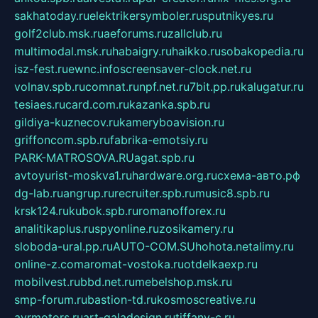
sakhatoday.ru
elektrikersymboler.ru
sputnikyes.ru
golf2club.msk.ru
aeforums.ru
zallclub.ru
multimodal.msk.ru
habaigry.ru
haikko.ru
sobakopedia.ru
isz-fest.ru
ewnc.info
screensaver-clock.net.ru
volnav.spb.ru
comnat.ru
npf.net.ru
7bit.pp.ru
kalugatur.ru
tesiaes.ru
card.com.ru
kazanka.spb.ru
gildiya-kuznecov.ru
kameryboavision.ru
griffoncom.spb.ru
fabrika-emotsiy.ru
PARK-MATROSOVA.RU
agat.spb.ru
avtoyurist-moskva1.ru
hardware.org.ru
схема-авто.рф
dg-lab.ru
angrup.ru
recruiter.spb.ru
music8.spb.ru
krsk124.ru
kubok.spb.ru
romanofforex.ru
analitikaplus.ru
spyonline.ru
zosikamery.ru
sloboda-ural.pp.ru
AUTO-COM.SU
hohota.net
alimy.ru
online-z.com
aromat-vostoka.ru
otdelkaexp.ru
mobilvest.ru
bbd.net.ru
mebelshop.msk.ru
smp-forum.ru
bastion-td.ru
kosmoscreative.ru
avrmotors.ru
art-galadesign.ru
tiffany-c.ru