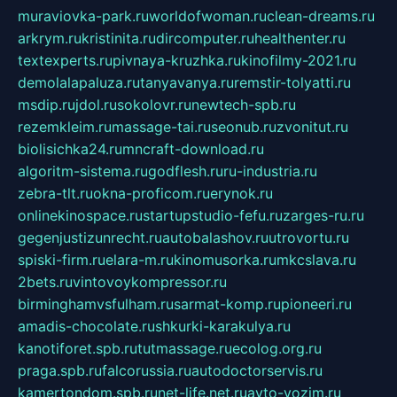
muraviovka-park.ru
worldofwoman.ru
clean-dreams.ru
arkrym.ru
kristinita.ru
dircomputer.ru
healthenter.ru
textexperts.ru
pivnaya-kruzhka.ru
kinofilmy-2021.ru
demolalapaluza.ru
tanyavanya.ru
remstir-tolyatti.ru
msdip.ru
jdol.ru
sokolovr.ru
newtech-spb.ru
rezemkleim.ru
massage-tai.ru
seonub.ru
zvonitut.ru
biolisichka24.ru
mncraft-download.ru
algoritm-sistema.ru
godflesh.ru
ru-industria.ru
zebra-tlt.ru
okna-proficom.ru
erynok.ru
onlinekinospace.ru
startupstudio-fefu.ru
zarges-ru.ru
gegenjustizunrecht.ru
autobalashov.ru
utrovortu.ru
spiski-firm.ru
elara-m.ru
kinomusorka.ru
mkcslava.ru
2bets.ru
vintovoykompressor.ru
birminghamvsfulham.ru
sarmat-komp.ru
pioneeri.ru
amadis-chocolate.ru
shkurki-karakulya.ru
kanotiforet.spb.ru
tutmassage.ru
ecolog.org.ru
praga.spb.ru
falcorussia.ru
autodoctorservis.ru
kamertondom.spb.ru
net-life.net.ru
avto-vozim.ru