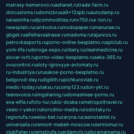
matrasy-kemerovo.ru
ashanet.ru
trade-farm.ru
dotcustoms.ru
domizbrusa9x12spb.ru
autodamp.ru
narasimha.ru
djcommodities.ru
nv750.ru
x-ton.ru
newsplain.ru
cardvoice.ru
modopaper.ru
manunae.ru
gbget.ru
alfeihavsalnassr.ru
madoma.ru
tajuncos.ru
petrovkasports.ru
porno-online-besplatno.ru
splclub.ru
york-life.ru
doroga-expo.ru
ribery.ru
cleanmedicine.ru
slovar-ivrit.ru
porno-video-besplatno.ru
seks-365.ru
ovucontrol.ru
sloty-igrovyye-avtomaty.ru
ru-industriya.ru
russkoe-porno-besplatno.ru
belgorod-day.ru
digilith.ru
pichkurovlab.ru
medic-today.ru
taksu.ru
comp123.ru
don-ykt.ru
teensvoice.ru
imgsharing.ru
domashnee-porno.ru
eva-elfie.ru
foto-tur.ru
biz-doska.ru
metropoltravel.ru
veslo-i-yakor.ru
borodino-media.ru
rostotsky.ru
regionufa.ru
weiss-bet.ru
zaryna.ru
casinotablet.ru
universalia.ru
remont-mebeli-moscow.ru
termomur.ru
clubfisher.ru
remstirufa.ru
erdamchi.ru
doramamama.ru