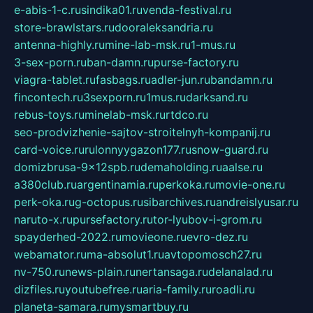
e-abis-1-c.ru
sindika01.ru
venda-festival.ru
store-brawlstars.ru
dooraleksandria.ru
antenna-highly.ru
mine-lab-msk.ru
1-mus.ru
3-sex-porn.ru
ban-damn.ru
purse-factory.ru
viagra-tablet.ru
fasbags.ru
adler-jun.ru
bandamn.ru
fincontech.ru
3sexporn.ru
1mus.ru
darksand.ru
rebus-toys.ru
minelab-msk.ru
rtdco.ru
seo-prodvizhenie-sajtov-stroitelnyh-kompanij.ru
card-voice.ru
rulonnyygazon177.ru
snow-guard.ru
domizbrusa-9x12spb.ru
demaholding.ru
aalse.ru
a380club.ru
argentinamia.ru
perkoka.ru
movie-one.ru
perk-oka.ru
g-octopus.ru
sibarchives.ru
andreislyusar.ru
naruto-x.ru
pursefactory.ru
tor-lyubov-i-grom.ru
spayderhed-2022.ru
movieone.ru
evro-dez.ru
webamator.ru
ma-absolut1.ru
avtopomosch27.ru
nv-750.ru
news-plain.ru
nertansaga.ru
delanalad.ru
dizfiles.ru
youtubefree.ru
aria-family.ru
roadli.ru
planeta-samara.ru
mysmartbuy.ru