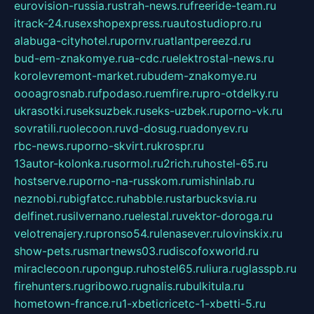
eurovision-russia.ru
strah-news.ru
freeride-team.ru
itrack-24.ru
sexshopexpress.ru
autostudiopro.ru
alabuga-cityhotel.ru
pornv.ru
atlantpereezd.ru
bud-em-znakomye.ru
a-cdc.ru
elektrostal-news.ru
korolevremont-market.ru
budem-znakomye.ru
oooagrosnab.ru
fpodaso.ru
emfire.ru
pro-otdelky.ru
ukrasotki.ru
seksuzbek.ru
seks-uzbek.ru
porno-vk.ru
sovratili.ru
olecoon.ru
vd-dosug.ru
adonyev.ru
rbc-news.ru
porno-skvirt.ru
krospr.ru
13autor-kolonka.ru
sormol.ru
2rich.ru
hostel-65.ru
hostserve.ru
porno-na-russkom.ru
mishinlab.ru
neznobi.ru
bigfatcc.ru
habble.ru
starbucksvia.ru
delfinet.ru
silvernano.ru
elestal.ru
vektor-doroga.ru
velotrenajery.ru
pronso54.ru
lenasever.ru
lovinskix.ru
show-pets.ru
smartnews03.ru
discofoxworld.ru
miraclecoon.ru
pongup.ru
hostel65.ru
liura.ru
glasspb.ru
firehunters.ru
gribowo.ru
gnalis.ru
bulkitula.ru
hometown-france.ru
1-xbeticricetc-1-xbetti-5.ru