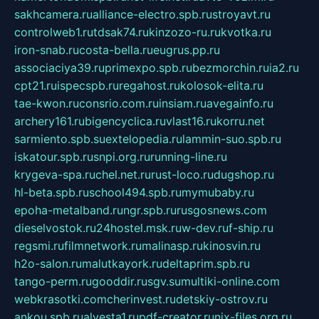
sakhcamera.ru
alliance-electro.spb.ru
stroyavt.ru
controlweb1.ru
tdsak74.ru
kinzozo-ru.ru
kvotka.ru
iron-snab.ru
costa-bella.ru
eugrus.pp.ru
associaciya39.ru
primexpo.spb.ru
bezmorchin.ru
ia2.ru
cpt21.ru
ispecspb.ru
regahost.ru
kolosok-elita.ru
tae-kwon.ru
consrio.com.ru
insiam.ru
avegainfo.ru
archery161.ru
bigencyclica.ru
vlast16.ru
korru.net
sarmiento.spb.su
extelopedia.ru
lammin-suo.spb.ru
iskatour.spb.ru
snpi.org.ru
running-line.ru
krygeva-spa.ru
chel.net.ru
rust-loco.ru
dugshop.ru
hl-beta.spb.ru
school494.spb.ru
mymubaby.ru
epoha-metalband.ru
ngr.spb.ru
rusgosnews.com
dieselvostok.ru
24hostel.msk.ru
w-dev.ru
f-ship.ru
regsmi.ru
filmnetwork.ru
malinasp.ru
kinosvin.ru
h2o-salon.ru
malutkayork.ru
deltaprim.spb.ru
tango-perm.ru
gooddir.ru
sgv.su
multiki-online.com
webkrasotki.com
cherinvest.ru
detskiy-ostrov.ru
ankou.spb.ru
alvesta1.ru
pdf-creator.ru
nix-files.org.ru