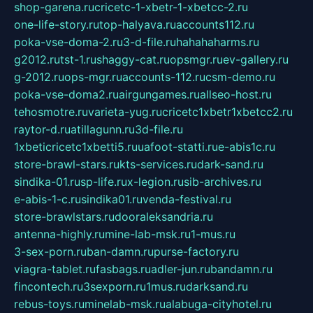
shop-garena.ru
cricetc-1-xbetr-1-xbetcc-2.ru
one-life-story.ru
top-halyava.ru
accounts112.ru
poka-vse-doma-2.ru
3-d-file.ru
hahahaharms.ru
g2012.ru
tst-1.ru
shaggy-cat.ru
opsmgr.ru
ev-gallery.ru
g-2012.ru
ops-mgr.ru
accounts-112.ru
csm-demo.ru
poka-vse-doma2.ru
airgungames.ru
allseo-host.ru
tehosmotre.ru
varieta-yug.ru
cricetc1xbetr1xbetcc2.ru
raytor-d.ru
atillagunn.ru
3d-file.ru
1xbeticricetc1xbetti5.ru
uafoot-statti.ru
e-abis1c.ru
store-brawl-stars.ru
kts-services.ru
dark-sand.ru
sindika-01.ru
sp-life.ru
x-legion.ru
sib-archives.ru
e-abis-1-c.ru
sindika01.ru
venda-festival.ru
store-brawlstars.ru
dooraleksandria.ru
antenna-highly.ru
mine-lab-msk.ru
1-mus.ru
3-sex-porn.ru
ban-damn.ru
purse-factory.ru
viagra-tablet.ru
fasbags.ru
adler-jun.ru
bandamn.ru
fincontech.ru
3sexporn.ru
1mus.ru
darksand.ru
rebus-toys.ru
minelab-msk.ru
alabuga-cityhotel.ru