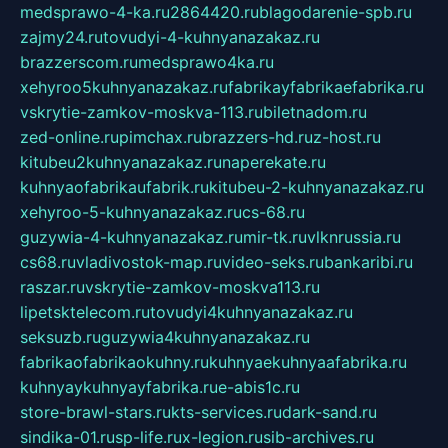
medsprawo-4-ka.ru
2864420.ru
blagodarenie-spb.ru
zajmy24.ru
tovudyi-4-kuhnyanazakaz.ru
brazzerscom.ru
medsprawo4ka.ru
xehyroo5kuhnyanazakaz.ru
fabrikayfabrikaefabrika.ru
vskrytie-zamkov-moskva-113.ru
biletnadom.ru
zed-online.ru
pimchax.ru
brazzers-hd.ru
z-host.ru
kitubeu2kuhnyanazakaz.ru
naperekate.ru
kuhnyaofabrikaufabrik.ru
kitubeu-2-kuhnyanazakaz.ru
xehyroo-5-kuhnyanazakaz.ru
cs-68.ru
guzywia-4-kuhnyanazakaz.ru
mir-tk.ru
vlknrussia.ru
cs68.ru
vladivostok-map.ru
video-seks.ru
bankaribi.ru
raszar.ru
vskrytie-zamkov-moskva113.ru
lipetsktelecom.ru
tovudyi4kuhnyanazakaz.ru
seksuzb.ru
guzywia4kuhnyanazakaz.ru
fabrikaofabrikaokuhny.ru
kuhnyaekuhnyaafabrika.ru
kuhnyaykuhnyayfabrika.ru
e-abis1c.ru
store-brawl-stars.ru
kts-services.ru
dark-sand.ru
sindika-01.ru
sp-life.ru
x-legion.ru
sib-archives.ru