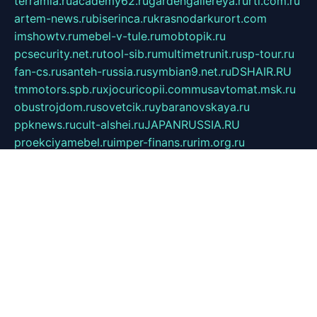
terramia.ru
academy62.ru
gardengallereya.ru
rti.com.ru
artem-news.ru
biserinca.ru
krasnodarkurort.com
imshowtv.ru
mebel-v-tule.ru
mobtopik.ru
pcsecurity.net.ru
tool-sib.ru
multimetrunit.ru
sp-tour.ru
fan-cs.ru
santeh-russia.ru
symbian9.net.ru
DSHAIR.RU
tmmotors.spb.ru
xjocuricopii.com
musavtomat.msk.ru
obustrojdom.ru
sovetcik.ru
ybaranovskaya.ru
ppknews.ru
cult-alshei.ru
JAPANRUSSIA.RU
proekciyamebel.ru
imper-finans.ru
rim.org.ru
glamourai.ru
brassminus.ru
zabor-pro.ru
ftn.pp.ru
dorogoe58.ru
laimengpacker.ru
kuzova-zapchasti.ru
sageerp.ru
taxodrom.ru
dsrazvitie.ru
hardcity.net.ru
ratinghomegames.ru
topservice25.ru
gubernyan.ru
gtglasslined.ru
ii4.ru
tssport.spb.ru
andorra24.com
blackwallstreet.ru
oboimos.ru
optim-doors.com.ru
ikuch.ru
nycr.org.ru
npa21.ru
vremya-ch.spb.ru
desert000.ru
ivtorgi.ru
ifiori.ru
catalog-statei.ru
dcv.org.ru
spetsmaster174.ru
ipkameryhiseeu.ru