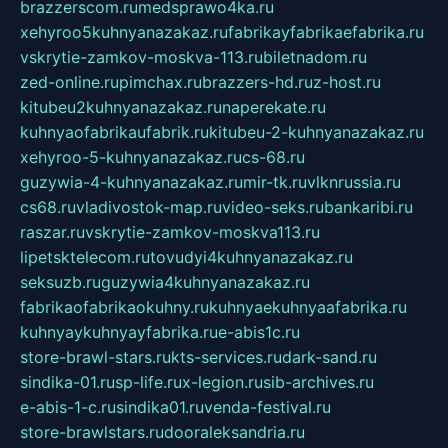
brazzerscom.ru
medsprawo4ka.ru
xehyroo5kuhnyanazakaz.ru
fabrikayfabrikaefabrika.ru
vskrytie-zamkov-moskva-113.ru
biletnadom.ru
zed-online.ru
pimchax.ru
brazzers-hd.ru
z-host.ru
kitubeu2kuhnyanazakaz.ru
naperekate.ru
kuhnyaofabrikaufabrik.ru
kitubeu-2-kuhnyanazakaz.ru
xehyroo-5-kuhnyanazakaz.ru
cs-68.ru
guzywia-4-kuhnyanazakaz.ru
mir-tk.ru
vlknrussia.ru
cs68.ru
vladivostok-map.ru
video-seks.ru
bankaribi.ru
raszar.ru
vskrytie-zamkov-moskva113.ru
lipetsktelecom.ru
tovudyi4kuhnyanazakaz.ru
seksuzb.ru
guzywia4kuhnyanazakaz.ru
fabrikaofabrikaokuhny.ru
kuhnyaekuhnyaafabrika.ru
kuhnyaykuhnyayfabrika.ru
e-abis1c.ru
store-brawl-stars.ru
kts-services.ru
dark-sand.ru
sindika-01.ru
sp-life.ru
x-legion.ru
sib-archives.ru
e-abis-1-c.ru
sindika01.ru
venda-festival.ru
store-brawlstars.ru
dooraleksandria.ru