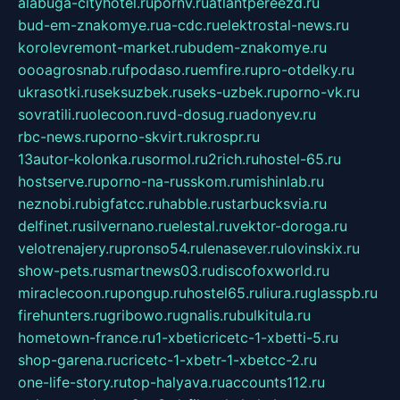
alabuga-cityhotel.ru
pornv.ru
atlantpereezd.ru
bud-em-znakomye.ru
a-cdc.ru
elektrostal-news.ru
korolevremont-market.ru
budem-znakomye.ru
oooagrosnab.ru
fpodaso.ru
emfire.ru
pro-otdelky.ru
ukrasotki.ru
seksuzbek.ru
seks-uzbek.ru
porno-vk.ru
sovratili.ru
olecoon.ru
vd-dosug.ru
adonyev.ru
rbc-news.ru
porno-skvirt.ru
krospr.ru
13autor-kolonka.ru
sormol.ru
2rich.ru
hostel-65.ru
hostserve.ru
porno-na-russkom.ru
mishinlab.ru
neznobi.ru
bigfatcc.ru
habble.ru
starbucksvia.ru
delfinet.ru
silvernano.ru
elestal.ru
vektor-doroga.ru
velotrenajery.ru
pronso54.ru
lenasever.ru
lovinskix.ru
show-pets.ru
smartnews03.ru
discofoxworld.ru
miraclecoon.ru
pongup.ru
hostel65.ru
liura.ru
glasspb.ru
firehunters.ru
gribowo.ru
gnalis.ru
bulkitula.ru
hometown-france.ru
1-xbeticricetc-1-xbetti-5.ru
shop-garena.ru
cricetc-1-xbetr-1-xbetcc-2.ru
one-life-story.ru
top-halyava.ru
accounts112.ru