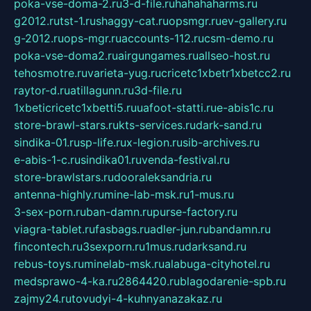
poka-vse-doma-2.ru
3-d-file.ru
hahahaharms.ru
g2012.ru
tst-1.ru
shaggy-cat.ru
opsmgr.ru
ev-gallery.ru
g-2012.ru
ops-mgr.ru
accounts-112.ru
csm-demo.ru
poka-vse-doma2.ru
airgungames.ru
allseo-host.ru
tehosmotre.ru
varieta-yug.ru
cricetc1xbetr1xbetcc2.ru
raytor-d.ru
atillagunn.ru
3d-file.ru
1xbeticricetc1xbetti5.ru
uafoot-statti.ru
e-abis1c.ru
store-brawl-stars.ru
kts-services.ru
dark-sand.ru
sindika-01.ru
sp-life.ru
x-legion.ru
sib-archives.ru
e-abis-1-c.ru
sindika01.ru
venda-festival.ru
store-brawlstars.ru
dooraleksandria.ru
antenna-highly.ru
mine-lab-msk.ru
1-mus.ru
3-sex-porn.ru
ban-damn.ru
purse-factory.ru
viagra-tablet.ru
fasbags.ru
adler-jun.ru
bandamn.ru
fincontech.ru
3sexporn.ru
1mus.ru
darksand.ru
rebus-toys.ru
minelab-msk.ru
alabuga-cityhotel.ru
medsprawo-4-ka.ru
2864420.ru
blagodarenie-spb.ru
zajmy24.ru
tovudyi-4-kuhnyanazakaz.ru