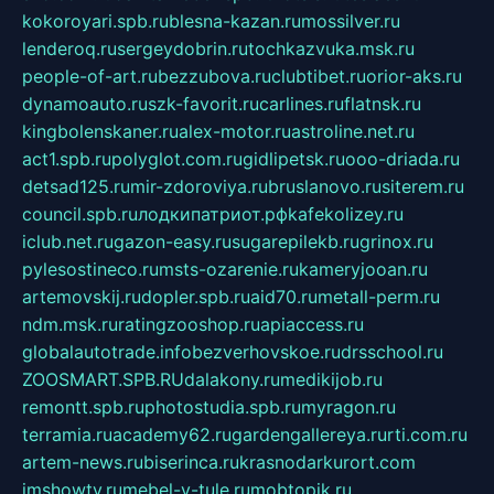
kokoroyari.spb.ru
blesna-kazan.ru
mossilver.ru
lenderoq.ru
sergeydobrin.ru
tochkazvuka.msk.ru
people-of-art.ru
bezzubova.ru
clubtibet.ru
orior-aks.ru
dynamoauto.ru
szk-favorit.ru
carlines.ru
flatnsk.ru
kingbolenskaner.ru
alex-motor.ru
astroline.net.ru
act1.spb.ru
polyglot.com.ru
gidlipetsk.ru
ooo-driada.ru
detsad125.ru
mir-zdoroviya.ru
bruslanovo.ru
siterem.ru
council.spb.ru
лодкипатриот.рф
kafekolizey.ru
iclub.net.ru
gazon-easy.ru
sugarepilekb.ru
grinox.ru
pylesostineco.ru
msts-ozarenie.ru
kameryjooan.ru
artemovskij.ru
dopler.spb.ru
aid70.ru
metall-perm.ru
ndm.msk.ru
ratingzooshop.ru
apiaccess.ru
globalautotrade.info
bezverhovskoe.ru
drsschool.ru
ZOOSMART.SPB.RU
dalakony.ru
medikijob.ru
remontt.spb.ru
photostudia.spb.ru
myragon.ru
terramia.ru
academy62.ru
gardengallereya.ru
rti.com.ru
artem-news.ru
biserinca.ru
krasnodarkurort.com
imshowtv.ru
mebel-v-tule.ru
mobtopik.ru