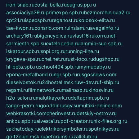
iron-snab.ru
costa-bella.ru
eugrus.pp.ru
associaciya39.ru
primexpo.spb.ru
bezmorchin.ru
ia2.ru
cpt21.ru
ispecspb.ru
regahost.ru
kolosok-elita.ru
tae-kwon.ru
consrio.com.ru
insiam.ru
avegainfo.ru
archery161.ru
bigencyclica.ru
vlast16.ru
korru.net
sarmiento.spb.su
extelopedia.ru
lammin-suo.spb.ru
iskatour.spb.ru
snpi.org.ru
running-line.ru
krygeva-spa.ru
chel.net.ru
rust-loco.ru
dugshop.ru
hl-beta.spb.ru
school494.spb.ru
mymubaby.ru
epoha-metalband.ru
ngr.spb.ru
rusgosnews.com
dieselvostok.ru
24hostel.msk.ru
w-dev.ru
f-ship.ru
regsmi.ru
filmnetwork.ru
malinasp.ru
kinosvin.ru
h2o-salon.ru
malutkayork.ru
deltaprim.spb.ru
tango-perm.ru
gooddir.ru
sgv.su
multiki-online.com
webkrasotki.com
cherinvest.ru
detskiy-ostrov.ru
ankou.spb.ru
alvesta1.ru
pdf-creator.ru
nix-files.org.ru
sakhatoday.ru
elektrikersymboler.ru
sputnikyes.ru
golf2club.msk.ru
aeforums.ru
zallclub.ru