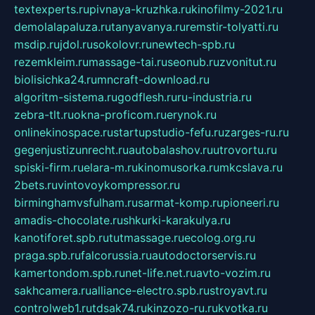
textexperts.ru
pivnaya-kruzhka.ru
kinofilmy-2021.ru
demolalapaluza.ru
tanyavanya.ru
remstir-tolyatti.ru
msdip.ru
jdol.ru
sokolovr.ru
newtech-spb.ru
rezemkleim.ru
massage-tai.ru
seonub.ru
zvonitut.ru
biolisichka24.ru
mncraft-download.ru
algoritm-sistema.ru
godflesh.ru
ru-industria.ru
zebra-tlt.ru
okna-proficom.ru
erynok.ru
onlinekinospace.ru
startupstudio-fefu.ru
zarges-ru.ru
gegenjustizunrecht.ru
autobalashov.ru
utrovortu.ru
spiski-firm.ru
elara-m.ru
kinomusorka.ru
mkcslava.ru
2bets.ru
vintovoykompressor.ru
birminghamvsfulham.ru
sarmat-komp.ru
pioneeri.ru
amadis-chocolate.ru
shkurki-karakulya.ru
kanotiforet.spb.ru
tutmassage.ru
ecolog.org.ru
praga.spb.ru
falcorussia.ru
autodoctorservis.ru
kamertondom.spb.ru
net-life.net.ru
avto-vozim.ru
sakhcamera.ru
alliance-electro.spb.ru
stroyavt.ru
controlweb1.ru
tdsak74.ru
kinzozo-ru.ru
kvotka.ru