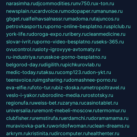
narasimha.ru
djcommodities.ru
nv750.ru
x-ton.ru
newsplain.ru
cardvoice.ru
modopaper.ru
manunae.ru
gbget.ru
alfeihavsalnassr.ru
madoma.ru
tajuncos.ru
petrovkasports.ru
porno-online-besplatno.ru
splclub.ru
york-life.ru
doroga-expo.ru
ribery.ru
cleanmedicine.ru
slovar-ivrit.ru
porno-video-besplatno.ru
seks-365.ru
ovucontrol.ru
sloty-igrovyye-avtomaty.ru
ru-industriya.ru
russkoe-porno-besplatno.ru
belgorod-day.ru
digilith.ru
pichkurovlab.ru
medic-today.ru
taksu.ru
comp123.ru
don-ykt.ru
teensvoice.ru
imgsharing.ru
domashnee-porno.ru
eva-elfie.ru
foto-tur.ru
biz-doska.ru
metropoltravel.ru
veslo-i-yakor.ru
borodino-media.ru
rostotsky.ru
regionufa.ru
weiss-bet.ru
zaryna.ru
casinotablet.ru
universalia.ru
remont-mebeli-moscow.ru
termomur.ru
clubfisher.ru
remstirufa.ru
erdamchi.ru
doramamama.ru
muraviovka-park.ru
worldofwoman.ru
clean-dreams.ru
arkrym.ru
kristinita.ru
dircomputer.ru
healthenter.ru