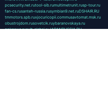
pcsecurity.net.ru
tool-sib.ru
multimetrunit.ru
sp-tour.ru
fan-cs.ru
santeh-russia.ru
symbian9.net.ru
DSHAIR.RU
tmmotors.spb.ru
xjocuricopii.com
musavtomat.msk.ru
obustrojdom.ru
sovetcik.ru
ybaranovskaya.ru
ppknews.ru
cult-alshei.ru
JAPANRUSSIA.RU
proekciyamebel.ru
imper-finans.ru
rim.org.ru
glamourai.ru
brassminus.ru
zabor-pro.ru
ftn.pp.ru
dorogoe58.ru
laimengpacker.ru
kuzova-zapchasti.ru
sageerp.ru
taxodrom.ru
dsrazvitie.ru
hardcity.net.ru
ratinghomegames.ru
topservice25.ru
gubernyan.ru
gtglasslined.ru
ii4.ru
tssport.spb.ru
andorra24.com
blackwallstreet.ru
oboimos.ru
optim-doors.com.ru
ikuch.ru
nycr.org.ru
npa21.ru
vremya-ch.spb.ru
desert000.ru
ivtorgi.ru
ifiori.ru
catalog-statei.ru
dcv.org.ru
spetsmaster174.ru
ipkameryhiseeu.ru
dum26.ru
ruspol.spb.ru
fr-opendp.ru
kam-solnyshko.ru
cheyenne-arapaho.ru
sevzapmetal.spb.ru
ted-lapidus.spb.ru
parasite-eliminator.ru