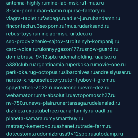
antenna-highly.ru
mine-lab-msk.ru
1-mus.ru
3-sex-porn.ru
ban-damn.ru
purse-factory.ru
viagra-tablet.ru
fasbags.ru
adler-jun.ru
bandamn.ru
fincontech.ru
3sexporn.ru
1mus.ru
darksand.ru
rebus-toys.ru
minelab-msk.ru
rtdco.ru
seo-prodvizhenie-sajtov-stroitelnyh-kompanij.ru
card-voice.ru
rulonnyygazon177.ru
snow-guard.ru
domizbrusa-9x12spb.ru
demaholding.ru
aalse.ru
a380club.ru
argentinamia.ru
perkoka.ru
movie-one.ru
perk-oka.ru
g-octopus.ru
sibarchives.ru
andreislyusar.ru
naruto-x.ru
pursefactory.ru
tor-lyubov-i-grom.ru
spayderhed-2022.ru
movieone.ru
evro-dez.ru
webamator.ru
ma-absolut1.ru
avtopomosch27.ru
nv-750.ru
news-plain.ru
nertansaga.ru
delanalad.ru
dizfiles.ru
youtubefree.ru
aria-family.ru
roadli.ru
planeta-samara.ru
mysmartbuy.ru
matrasy-kemerovo.ru
ashanet.ru
trade-farm.ru
dotcustoms.ru
domizbrusa9x12spb.ru
autodamp.ru