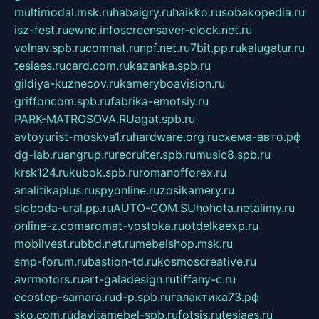
multimodal.msk.ru
habaigry.ru
haikko.ru
sobakopedia.ru
isz-fest.ru
ewnc.info
screensaver-clock.net.ru
volnav.spb.ru
comnat.ru
npf.net.ru
7bit.pp.ru
kalugatur.ru
tesiaes.ru
card.com.ru
kazanka.spb.ru
gildiya-kuznecov.ru
kameryboavision.ru
griffoncom.spb.ru
fabrika-emotsiy.ru
PARK-MATROSOVA.RU
agat.spb.ru
avtoyurist-moskva1.ru
hardware.org.ru
схема-авто.рф
dg-lab.ru
angrup.ru
recruiter.spb.ru
music8.spb.ru
krsk124.ru
kubok.spb.ru
romanofforex.ru
analitikaplus.ru
spyonline.ru
zosikamery.ru
sloboda-ural.pp.ru
AUTO-COM.SU
hohota.net
alimy.ru
online-z.com
aromat-vostoka.ru
otdelkaexp.ru
mobilvest.ru
bbd.net.ru
mebelshop.msk.ru
smp-forum.ru
bastion-td.ru
kosmoscreative.ru
avrmotors.ru
art-galadesign.ru
tiffany-c.ru
ecostep-samara.ru
d-p.spb.ru
галактика73.рф
sko.com.ru
davitamebel-spb.ru
fotsis.ru
tesiaes.ru