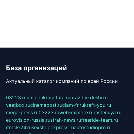
База организаций
Актуальный каталог компаний по всей России
03223.ru
ufille.ru
krasotata.ru
prazdnikdushi.ru
veetbox.ru
cinemapost.ru
ciam-fr.ru
kraft-you.ru
mega-press.ru
03223.ru
web-explore.ru
rastenuya.ru
eurovision-russia.ru
strah-news.ru
freeride-team.ru
itrack-24.ru
sexshopexpress.ru
autostudiopro.ru